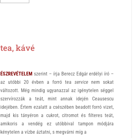
ea, kávé
ÉSZREVÉTELEM
szerint – írja Berecz Edgár erdélyi író –
az utóbbi 20 évben a forró tea
service
nem sokat
változott. Még mindig ugyanazzal az igénytelen séggel
szervírozzák a teát, mint annak idején Ceausescu
idejében. Értem ezalatt a csészében beadott forró vizet,
majd kis tányéron a cukrot, citromot és filteres teát,
amikoris a vendég ez utóbbival tampon módjára
kénytelen a vízbe áztatni, s megvárni míg a