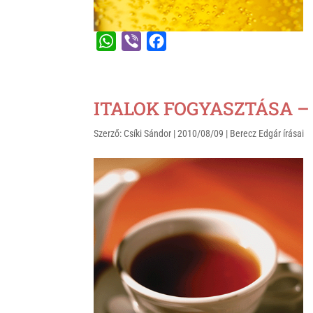
W
V
F
h
i
a
a
b
c
t
e
e
ITALOK FOGYASZTÁSA – t
s
r
b
Szerző:
Csíki Sándor
|
2010/08/09
|
Berecz Edgár írásai
A
o
p
o
p
k