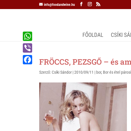
info@foodandwine.hu
FŐOLDAL
CSÍKI S
W
h
V
FRÖCCS, PEZSGŐ – és ami
a
i
F
Szerző:
Csíki Sándor
|
2010/09/11
|
bor
,
Bor és étel páros
t
b
a
s
e
c
A
r
e
p
b
p
o
o