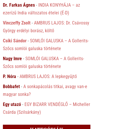
Dr. Farkas Ágnes
-
INDIA KONYHÁJA – az
ezerízű India változatos ételei (É-D)
Vinczeffy Zsolt
-
AMBRUS LAJOS: Dr. Csávossy
György erdélyi borász, költő
Csíki Sándor
-
SOMLÓI GALUSKA – A Gollerits-
Szőcs somlói galuska története
Nagy Imre
-
SOMLÓI GALUSKA – A Gollerits-
Szőcs somlói galuska története
P. Nóra
-
AMBRUS LAJOS: A lepkegyűjtő
Bobbafet
-
A sonkapácolás titkai, avagy van-e
magyar sonka?
Egy utazó
-
EGY BIZARR VENDÉGLŐ – Micheller
Csárda (Szilsárkány)