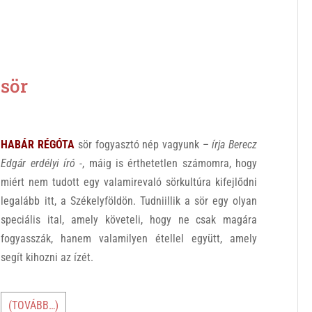
sör
HABÁR RÉGÓTA
sör fogyasztó nép vagyunk –
írja Berecz
Edgár erdélyi író
-, máig is érthetetlen számomra, hogy
miért nem tudott egy valamirevaló sörkultúra kifejlődni
legalább itt, a Székelyföldön. Tudniillik a sör egy olyan
speciális ital, amely követeli, hogy ne csak magára
fogyasszák, hanem valamilyen étellel együtt, amely
segít kihozni az ízét.
(TOVÁBB…)