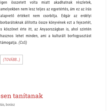
igen összetett volta miatt akadhatnak részletek,
amelyekben nem lesz teljes az egyetértés, ám ez az írás
alapvető értékeit nem csorbítja. Edgár az erdélyi
borbarátoknak állította össze könyvének ezt a fejezetét,
s köszönet érte itt, az Anyaországban is, ahol szintén
hasznos lehet minden, ami a kulturált borfogyasztást
támogatja.
(CsS)
(TOVÁBB…)
esen tanítanak
ítás
,
borász