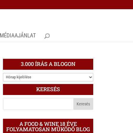
MÉDIAAJÁNLAT
3.000 ÍRÁS A BLOGON
3.000
ÍRÁS
KERESÉS
A
BLOGON
A FOOD & WINE 18 ÉVE
FOLYAMATOSAN MŰKÖDŐ BLOG