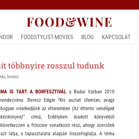
ÁNDOR
FOODSTYLIST-MOVIES
BLOG
KAPCSOLAT
t többnyire rosszul tudunk
ítás
,
borász
MA IS TART A BORFESZTIVÁL
a Budai Várban 2010
rendezvény. Berecz Edgár “
Kis asztali illemtan, avagy
hogyan viselkedjünk az étteremben (Az éttermi vendégek
kézikönyve)”
című, Erdélyben kiadott könyvéből
következzen a fröccsre vonatkozó rész, ahogy szerzőnk
azt látja, s tapasztalata alapján összefoglalja. A téma