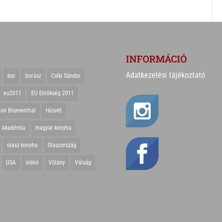
INFORMÁCIÓ
Adatkezelési tájékoztató
bor
borász
Csíki Sándor
eu2011
EU Elnökség 2011
ton Blumenthal
Húsvét
r Akadémia
magyar konyha
olasz konyha
Olaszország
USA
videó
Villány
Válság