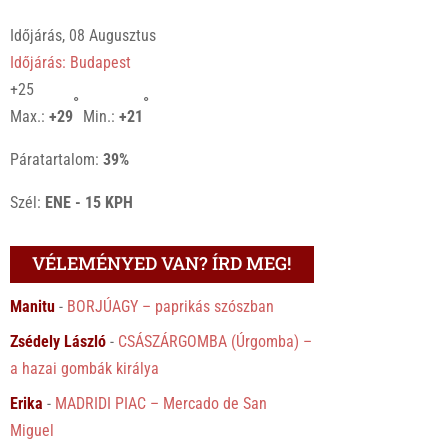
Időjárás, 08 Augusztus
Időjárás: Budapest
+
25
°
°
Max.:
+
29
Min.:
+
21
Páratartalom:
39%
Szél:
ENE - 15 KPH
VÉLEMÉNYED VAN? ÍRD MEG!
Manitu
-
BORJÚAGY – paprikás szószban
Zsédely László
-
CSÁSZÁRGOMBA (Úrgomba) –
a hazai gombák királya
Erika
-
MADRIDI PIAC – Mercado de San
Miguel