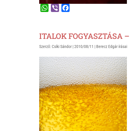
W
V
F
h
i
a
a
b
c
t
e
e
ITALOK FOGYASZTÁSA – 
s
r
b
Szerző:
Csíki Sándor
|
2010/08/11
|
Berecz Edgár írásai
A
o
p
o
p
k