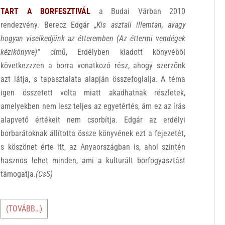
TART A BORFESZTIVÁL
a Budai Várban 2010
rendezvény. Berecz Edgár „
Kis asztali illemtan, avagy
hogyan viselkedjünk az étteremben (Az éttermi vendégek
kézikönyve)”
című, Erdélyben kiadott könyvéből
következzzen a borra vonatkozó rész, ahogy szerzőnk
azt látja, s tapasztalata alapján összefoglalja. A téma
igen összetett volta miatt akadhatnak részletek,
amelyekben nem lesz teljes az egyetértés, ám ez az írás
alapvető értékeit nem csorbítja. Edgár az erdélyi
borbarátoknak állította össze könyvének ezt a fejezetét,
s köszönet érte itt, az Anyaországban is, ahol szintén
hasznos lehet minden, ami a kulturált borfogyasztást
támogatja.
(CsS)
(TOVÁBB…)