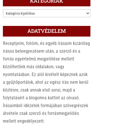
KATEGÓRIÁK
KATEGÓRIÁK
ADATVÉDELEM
Receptjeim, fotóim, és egyéb írásaim kizárólag
írásos beleegyezésem után, a szerző és a
forrás egyértelmű megjelölése mellett
közölhetőek más oldalakon, vagy
nyomtatásban. Ez alól kivételt képeznek azok
a gyűjtőportálok, ahol az egész írás nem kerül
közlésre, csak annak első sorai, majd a
folytatásért a blogomra kattint az olvasó.
Írásaimból idézetek formájában szövegrészek
átvétele csak szerző és forrásmegjelölés
mellett engedélyezett.