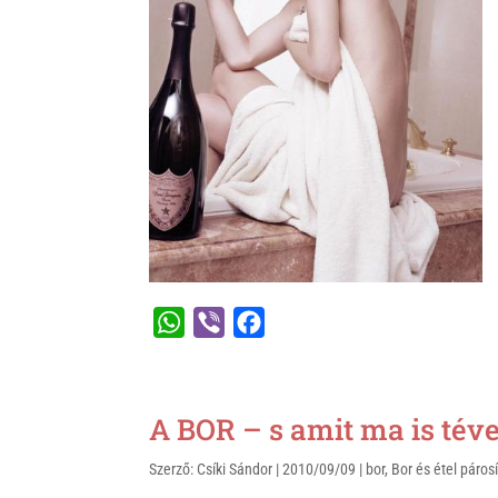
k
W
V
F
h
i
a
a
b
c
t
e
e
A BOR – s amit ma is tév
s
r
b
Szerző:
Csíki Sándor
|
2010/09/09
|
bor
,
Bor és étel páros
A
o