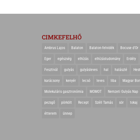
CIMKEFELHŐ
Ambrus Lajos
Balaton
Balaton-felvidék
Bocuse d'Or
Eger
egészség
elhízás
elhízástudomány
Erdély
Fesztivál
gulyás
gulyásleves
hal
halászlé
Hes
karácsony
kenyér
lecsó
leves
liba
Magyar Bo
Molekuláris gasztronómia
MOMOT
Nemzeti Gulyás Nap
pezsgő
pörkölt
Recept
Széll Tamás
sör
tokaj
étterem
ünnep