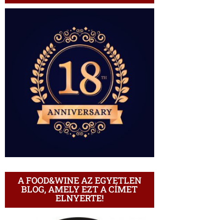
A FOOD&WINE AZ EGYETLEN
BLOG, AMELY EZT A CÍMET
ELNYERTE!