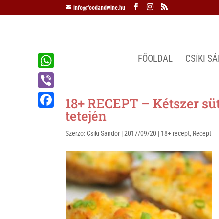
info@foodandwine.hu
FŐOLDAL
CSÍKI S
W
h
V
18+ RECEPT – Kétszer sütöt
a
i
tetején
F
t
b
a
Szerző:
Csíki Sándor
|
2017/09/20
|
18+ recept
,
Recept
s
e
c
A
r
e
p
b
p
o
o