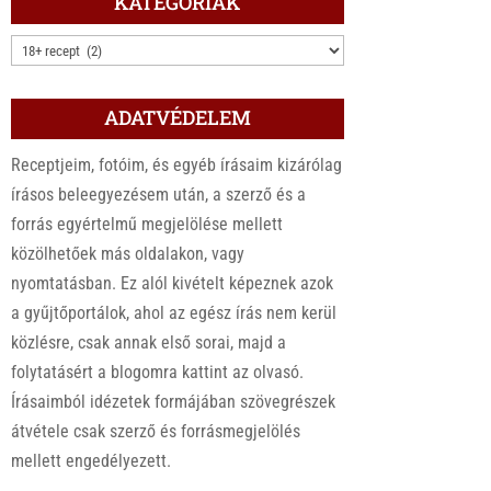
KATEGÓRIÁK
KATEGÓRIÁK
ADATVÉDELEM
Receptjeim, fotóim, és egyéb írásaim kizárólag
írásos beleegyezésem után, a szerző és a
forrás egyértelmű megjelölése mellett
közölhetőek más oldalakon, vagy
nyomtatásban. Ez alól kivételt képeznek azok
a gyűjtőportálok, ahol az egész írás nem kerül
közlésre, csak annak első sorai, majd a
folytatásért a blogomra kattint az olvasó.
Írásaimból idézetek formájában szövegrészek
átvétele csak szerző és forrásmegjelölés
mellett engedélyezett.