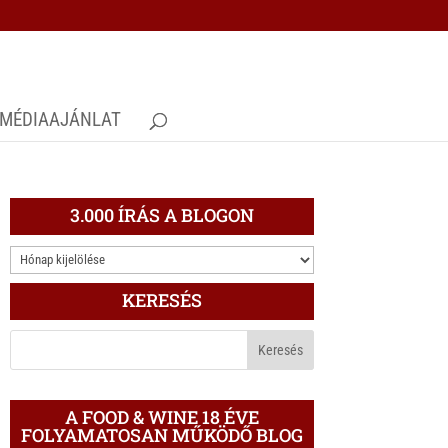
MÉDIAAJÁNLAT
3.000 ÍRÁS A BLOGON
3.000
ÍRÁS
KERESÉS
A
BLOGON
A FOOD & WINE 18 ÉVE
FOLYAMATOSAN MŰKÖDŐ BLOG