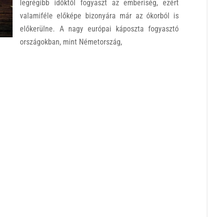
legrégibb időktől fogyaszt az emberiség, ezért
valamiféle előképe bizonyára már az ókorból is
előkerülne. A nagy európai káposzta fogyasztó
országokban, mint Németország,