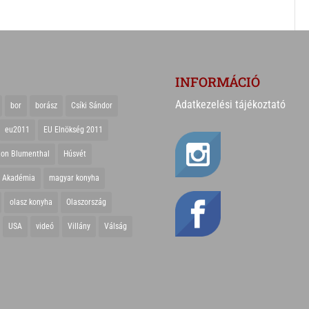
INFORMÁCIÓ
Adatkezelési tájékoztató
bor
borász
Csíki Sándor
eu2011
EU Elnökség 2011
ton Blumenthal
Húsvét
r Akadémia
magyar konyha
olasz konyha
Olaszország
USA
videó
Villány
Válság