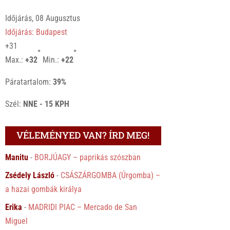
Időjárás, 08 Augusztus
Időjárás: Budapest
+
31
°
°
Max.:
+
32
Min.:
+
22
Páratartalom:
39%
Szél:
NNE - 15 KPH
VÉLEMÉNYED VAN? ÍRD MEG!
Manitu
-
BORJÚAGY – paprikás szószban
Zsédely László
-
CSÁSZÁRGOMBA (Úrgomba) –
a hazai gombák királya
Erika
-
MADRIDI PIAC – Mercado de San
Miguel