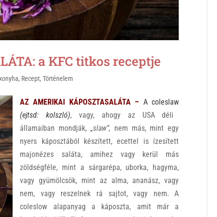
A: a KFC titkos receptje
 konyha
,
Recept
,
Történelem
AZ AMERIKAI KÁPOSZTASALÁTA –
A coleslaw
(ejtsd: kolszló)
, vagy, ahogy az USA déli
államaiban mondják,
„slaw”,
nem más, mint egy
nyers káposztából készített, ecettel is ízesített
majonézes saláta, amihez vagy kerül más
zöldségféle, mint a sárgarépa, uborka, hagyma,
vagy gyümölcsök, mint az alma, ananász, vagy
nem, vagy reszelnek rá sajtot, vagy nem. A
coleslow alapanyag a káposzta, amit már a