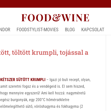
ÁNDOR
FOODSTYLIST-MOVIES
BLOG
KAPCSOLAT
t, töltött krumpli, tojással a
KÉTSZER SÜTÖTT KRUMPLI
– Igazi jó buli recept, olyan,
amit szeretni fogsz és a vendégeid is. El sem hiszed,
hogy mennyire egyszerű! Ami kell hozzá: nagyméretű
egész burgonyák, egy 200°C hőmérsékletre
előmelegíthető sütő, vöröshagyma és fokhagyma (2