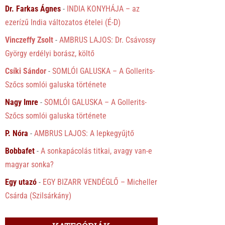
Dr. Farkas Ágnes
-
INDIA KONYHÁJA – az
ezerízű India változatos ételei (É-D)
Vinczeffy Zsolt
-
AMBRUS LAJOS: Dr. Csávossy
György erdélyi borász, költő
Csíki Sándor
-
SOMLÓI GALUSKA – A Gollerits-
Szőcs somlói galuska története
Nagy Imre
-
SOMLÓI GALUSKA – A Gollerits-
Szőcs somlói galuska története
P. Nóra
-
AMBRUS LAJOS: A lepkegyűjtő
Bobbafet
-
A sonkapácolás titkai, avagy van-e
magyar sonka?
Egy utazó
-
EGY BIZARR VENDÉGLŐ – Micheller
Csárda (Szilsárkány)