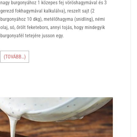
nagy burgonyához 1 közepes fej vöröshagymával és 3
gerezd fokhagymával kalkulálva), reszelt sajt (2
burgonyához 10 dkg), metélőhagyma (snidling), némi
olaj, só, őrölt feketebors, annyi tojás, hogy mindegyik
burgonyafél tetejére jusson egy.
(TOVÁBB…)