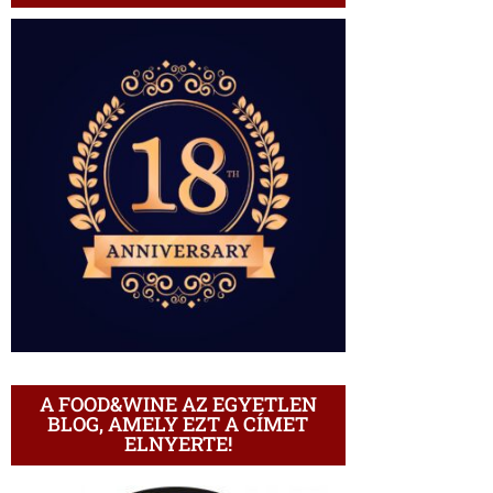
A FOOD&WINE AZ EGYETLEN
BLOG, AMELY EZT A CÍMET
ELNYERTE!