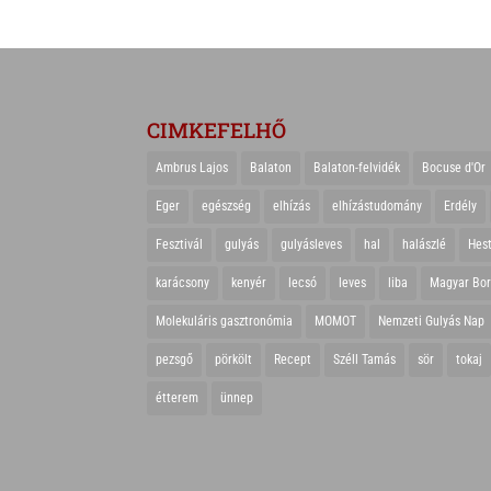
CIMKEFELHŐ
Ambrus Lajos
Balaton
Balaton-felvidék
Bocuse d'Or
Eger
egészség
elhízás
elhízástudomány
Erdély
Fesztivál
gulyás
gulyásleves
hal
halászlé
Hes
karácsony
kenyér
lecsó
leves
liba
Magyar Bo
Molekuláris gasztronómia
MOMOT
Nemzeti Gulyás Nap
pezsgő
pörkölt
Recept
Széll Tamás
sör
tokaj
étterem
ünnep