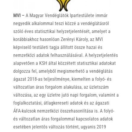
MVI –
A Magyar Vendéglátók Ipartestülete immár
negyedik alkalommal teszi közzé a vendéglátásról
szóló éves statisztikai helyzetjelentését, amelyet a
korábbiakhoz hasonlóan Zerényi Károly, az MVI
képviselő testületi tagja állított össze hazai és
nemzetközi adatok felhasználásával. A helyzetjelentés
alapvetően a KSH által közzétett statisztikai adatokat
dolgozza fel, amelyből megismerhető a vendéglátás
ágazat 2018-as teljesítménye, kiemelten a folyó- és
változatlan áras forgalom alakulása, az üzletszám
változása, az egy üzletre jutó napi forgalom, valamint a
foglalkoztatási, átlagkereseti adatok és az ágazati
ÁFA-kulcsok nemzetközi összehasonlítása is. A folyó-
és változatlan áras forgalommal kapcsolatos adatok
esetében jelentős változás történt, ugyanis 2019