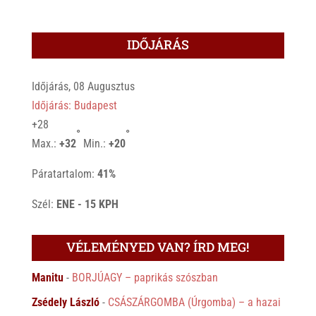
IDŐJÁRÁS
Időjárás, 08 Augusztus
Időjárás: Budapest
+
28
°
°
Max.:
+
32
Min.:
+
20
Páratartalom:
41%
Szél:
ENE - 15 KPH
VÉLEMÉNYED VAN? ÍRD MEG!
Manitu
-
BORJÚAGY – paprikás szószban
Zsédely László
-
CSÁSZÁRGOMBA (Úrgomba) – a hazai