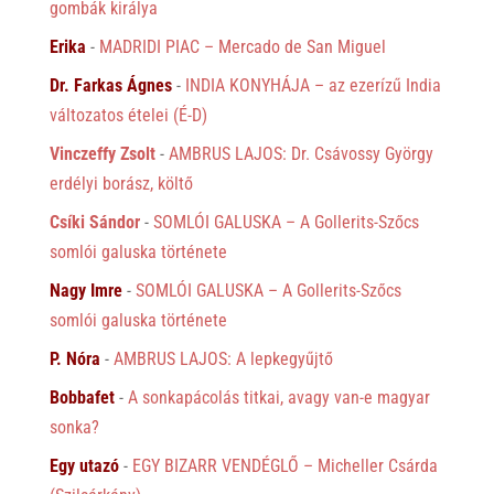
gombák királya
Erika
-
MADRIDI PIAC – Mercado de San Miguel
Dr. Farkas Ágnes
-
INDIA KONYHÁJA – az ezerízű India
változatos ételei (É-D)
Vinczeffy Zsolt
-
AMBRUS LAJOS: Dr. Csávossy György
erdélyi borász, költő
Csíki Sándor
-
SOMLÓI GALUSKA – A Gollerits-Szőcs
somlói galuska története
Nagy Imre
-
SOMLÓI GALUSKA – A Gollerits-Szőcs
somlói galuska története
P. Nóra
-
AMBRUS LAJOS: A lepkegyűjtő
Bobbafet
-
A sonkapácolás titkai, avagy van-e magyar
sonka?
Egy utazó
-
EGY BIZARR VENDÉGLŐ – Micheller Csárda