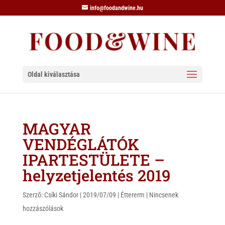
info@foodandwine.hu
Oldal kiválasztása
MAGYAR
VENDÉGLÁTÓK
IPARTESTÜLETE –
helyzetjelentés 2019
Szerző:
Csíki Sándor
|
2019/07/09
|
Éttererm
|
Nincsenek
hozzászólások