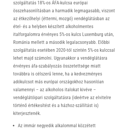
szolgáltatás 18%-os ÁFA-kulcsa európai
összehasonlításban a harmadik legmagasabb, viszont
az étkezőhelyi (éttermi, mozgó) vendéglátásban az
étel- és a helyben készített alkoholmentes
italforgalomra érvényes 5%-os kulcs Luxemburg után,
Románia mellett a második legalacsonyabb. Előbbi
szolgáltatás esetében 2020-tól szintén 5%-os kulccsal
lehet majd számolni. Ugyanakkor a vendéglátásra
érvényes áfa-szabályozás összetettsége miatt
továbbra is célszerű lenne, ha a kedvezményes
adókulcsot más európai országokhoz hasonlóan
valamennyi – az alkoholos italokat kivéve –
vendéglátóipari szolgáltatásra (ideértve az elvitelre
történő értékesítést és a házhoz-szállítást is)
kiterjesztenék.
Az immár negyedik alkalommal közzétett