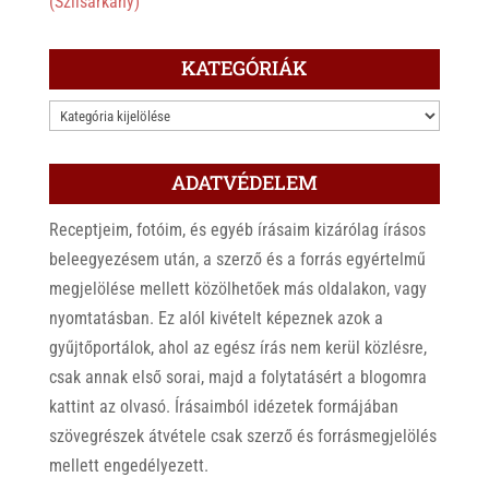
(Szilsárkány)
KATEGÓRIÁK
KATEGÓRIÁK
ADATVÉDELEM
Receptjeim, fotóim, és egyéb írásaim kizárólag írásos
beleegyezésem után, a szerző és a forrás egyértelmű
megjelölése mellett közölhetőek más oldalakon, vagy
nyomtatásban. Ez alól kivételt képeznek azok a
gyűjtőportálok, ahol az egész írás nem kerül közlésre,
csak annak első sorai, majd a folytatásért a blogomra
kattint az olvasó. Írásaimból idézetek formájában
szövegrészek átvétele csak szerző és forrásmegjelölés
mellett engedélyezett.