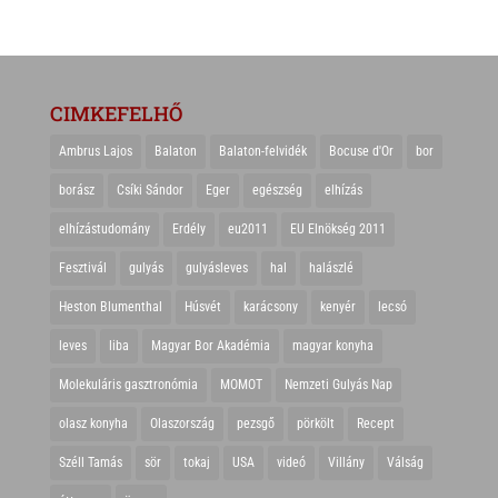
CIMKEFELHŐ
Ambrus Lajos
Balaton
Balaton-felvidék
Bocuse d'Or
bor
borász
Csíki Sándor
Eger
egészség
elhízás
elhízástudomány
Erdély
eu2011
EU Elnökség 2011
Fesztivál
gulyás
gulyásleves
hal
halászlé
Heston Blumenthal
Húsvét
karácsony
kenyér
lecsó
leves
liba
Magyar Bor Akadémia
magyar konyha
Molekuláris gasztronómia
MOMOT
Nemzeti Gulyás Nap
olasz konyha
Olaszország
pezsgő
pörkölt
Recept
Széll Tamás
sör
tokaj
USA
videó
Villány
Válság