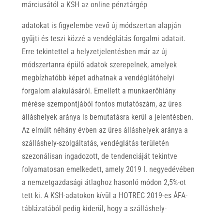
márciusától a KSH az online pénztárgép
adatokat is figyelembe vevő új módszertan alapján
gyűjti és teszi közzé a vendéglátás forgalmi adatait.
Erre tekintettel a helyzetjelentésben már az új
módszertanra épülő adatok szerepelnek, amelyek
megbízhatóbb képet adhatnak a vendéglátóhelyi
forgalom alakulásáról. Emellett a munkaerőhiány
mérése szempontjából fontos mutatószám, az üres
álláshelyek aránya is bemutatásra kerül a jelentésben.
Az elmúlt néhány évben az üres álláshelyek aránya a
szálláshely-szolgáltatás, vendéglátás területén
szezonálisan ingadozott, de tendenciáját tekintve
folyamatosan emelkedett, amely 2019 I. negyedévében
a nemzetgazdasági átlaghoz hasonló módon 2,5%-ot
tett ki. A KSH-adatokon kívül a HOTREC 2019-es ÁFA-
táblázatából pedig kiderül, hogy a szálláshely-