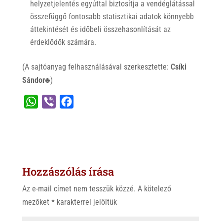
helyzetjelentés egyúttal biztosítja a vendéglátással
összefüggő fontosabb statisztikai adatok könnyebb
áttekintését és időbeli összehasonlítását az
érdeklődők számára.
(A sajtóanyag felhasználásával szerkesztette:
Csíki
Sándor♣
)
W
V
F
h
i
a
a
b
c
t
e
e
s
r
b
Hozzászólás írása
A
o
p
o
Az e-mail címet nem tesszük közzé.
A kötelező
p
k
mezőket
*
karakterrel jelöltük