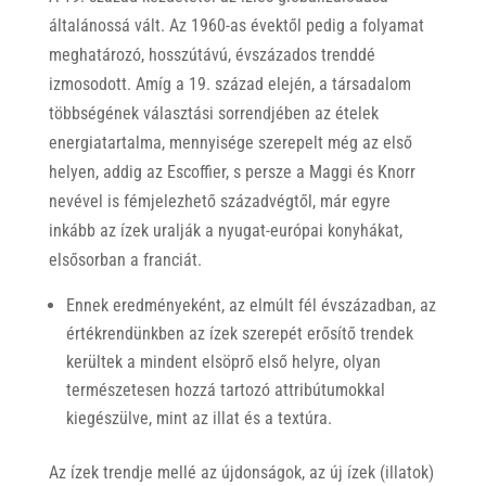
általánossá vált. Az 1960-as évektől pedig a folyamat
meghatározó, hosszútávú, évszázados trenddé
izmosodott. Amíg a 19. század elején, a társadalom
többségének választási sorrendjében az ételek
energiatartalma, mennyisége szerepelt még az első
helyen, addig az Escoffier, s persze a Maggi és Knorr
nevével is fémjelezhető századvégtől, már egyre
inkább az ízek uralják a nyugat-európai konyhákat,
elsősorban a franciát.
Ennek eredményeként, az elmúlt fél évszázadban, az
értékrendünkben az ízek szerepét erősítő trendek
kerültek a mindent elsöprő első helyre, olyan
természetesen hozzá tartozó attribútumokkal
kiegészülve, mint az illat és a textúra.
Az ízek trendje mellé az újdonságok, az új ízek (illatok)