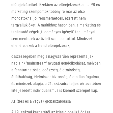
előrejelzéseiket. Ezekben az előrejelzésekben a PR és
marketing szempontok többnyire már az első
mondatoknál jól felismerhetőek, ezért itt nem
tárgyaljuk őket. A multikhoz hasonlóan, a marketing és
tanácsadó cégek „tudományos igényű” tanulmányai
sem mentesek az üzleti szempontoktól. Mindezek
ellenére, ezek a trend előrejelzések,
összességében mégis nagyszerűen reprezentálják
napjaink ’mainstream’ nyugati gondolkodását, melyben
a fenntarthatóság, egészség, életminőség,
átláthatóság, élelmiszer-biztonság, életstílus fogalma,
és mindezek alapja, a 21. századra teljes vértezetében
kiteljesedett individualizmus is kiemelt szerepet kap.
Az ízlés és a vágyak globalizálódása
A 19. század kezdetétől az ízlés globalizálódása