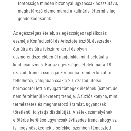
fontossága minden bizonnyal ugyancsak hosszútávú,
meghatározó eleme marad a kulináris, éttermi világ
gondolkodásának.
Az egészséges ételek, az egészséges táplálkozás
eszméje Konfuciustól és Arisztotelésztől, évezredek
óta újra és újra felszínre kerül és olyan
eszmerendszerekben él napjainkig, mint például a
konfucianizmus. Bár az egészséges ételek már a 18.
századi francia csúcsgasztronómia trendjei között is
fellelhetők, valójában csak a 20. század utolsó
harmadától lett a nyugati tömegek életének (ismert, de
nem feltétlenül követett) trendje. A fúziós konyha, mint
természetes és meghatározó áramlat, ugyancsak
töretlenül folytatja diadalútját. A séfek személyének
előtérbe kerülése ugyancsak évtizedes trend, ahogy az
is, hogy növekednek a séfekkel szemben támasztott