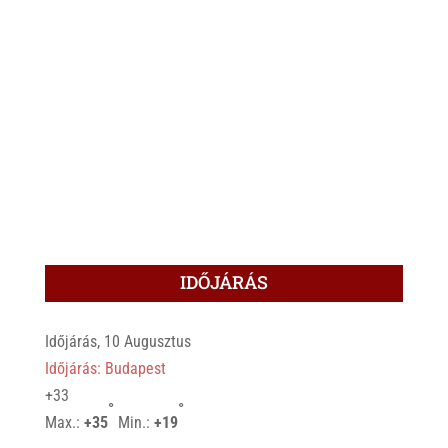
IDŐJÁRÁS
Időjárás, 10 Augusztus
Időjárás: Budapest
+
33
°
°
Max.:
+
35
Min.:
+
19