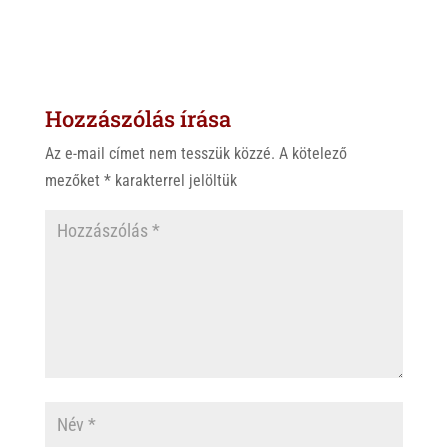
h
i
a
a
b
c
t
e
e
s
r
b
Hozzászólás írása
A
o
p
o
Az e-mail címet nem tesszük közzé.
A kötelező
p
k
mezőket
*
karakterrel jelöltük