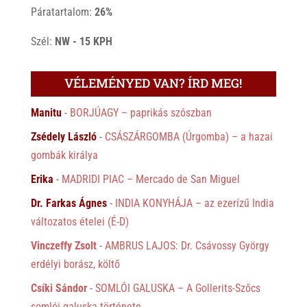
Páratartalom:
26%
Szél:
NW - 15 KPH
VÉLEMÉNYED VAN? ÍRD MEG!
Manitu
-
BORJÚAGY – paprikás szószban
Zsédely László
-
CSÁSZÁRGOMBA (Úrgomba) – a hazai
gombák királya
Erika
-
MADRIDI PIAC – Mercado de San Miguel
Dr. Farkas Ágnes
-
INDIA KONYHÁJA – az ezerízű India
változatos ételei (É-D)
Vinczeffy Zsolt
-
AMBRUS LAJOS: Dr. Csávossy György
erdélyi borász, költő
Csíki Sándor
-
SOMLÓI GALUSKA – A Gollerits-Szőcs
somlói galuska története