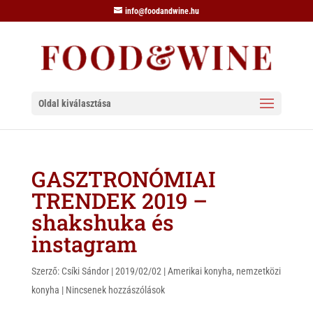
info@foodandwine.hu
Oldal kiválasztása
GASZTRONÓMIAI
TRENDEK 2019 –
shakshuka és
instagram
Szerző:
Csíki Sándor
|
2019/02/02
|
Amerikai konyha
,
nemzetközi
konyha
|
Nincsenek hozzászólások