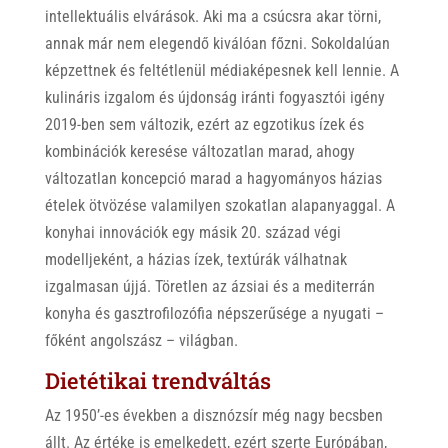
intellektuális elvárások. Aki ma a csúcsra akar törni,
annak már nem elegendő kiválóan főzni. Sokoldalúan
képzettnek és feltétlenül médiaképesnek kell lennie. A
kulináris izgalom és újdonság iránti fogyasztói igény
2019-ben sem változik, ezért az egzotikus ízek és
kombinációk keresése változatlan marad, ahogy
változatlan koncepció marad a hagyományos házias
ételek ötvözése valamilyen szokatlan alapanyaggal. A
konyhai innovációk egy másik 20. század végi
modelljeként, a házias ízek, textúrák válhatnak
izgalmasan újjá. Töretlen az ázsiai és a mediterrán
konyha és gasztrofilozófia népszerűsége a nyugati –
főként angolszász – világban.
Dietétikai trendváltás
Az 1950’-es években a disznózsír még nagy becsben
állt. Az értéke is emelkedett, ezért szerte Európában,