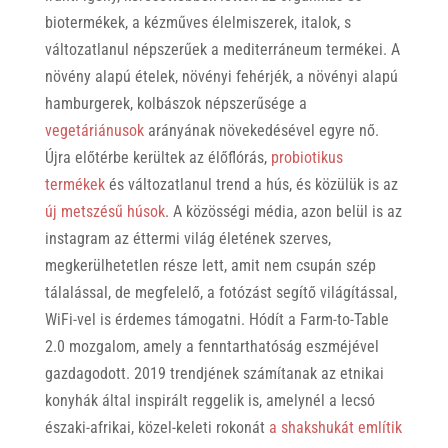
biotermékek, a kézműves élelmiszerek, italok, s
változatlanul népszerűek a mediterráneum termékei. A
növény alapú ételek, növényi fehérjék, a növényi alapú
hamburgerek, kolbászok népszerűsége a
vegetáriánusok
arányának növekedésével egyre nő.
Újra előtérbe kerültek az élőflórás,
probiotikus
termékek
és változatlanul trend a hús, és közülük is az
új metszésű húsok
. A közösségi média, azon belül is az
instagram az éttermi világ életének szerves,
megkerülhetetlen része lett, amit nem csupán szép
tálalással, de megfelelő, a fotózást segítő világítással,
WiFi-vel is érdemes támogatni. Hódít a Farm-to-Table
2.0 mozgalom, amely a fenntarthatóság eszméjével
gazdagodott. 2019 trendjének számítanak az etnikai
konyhák által inspirált reggelik is, amelynél a lecsó
északi-afrikai, közel-keleti rokonát
a shakshukát említik