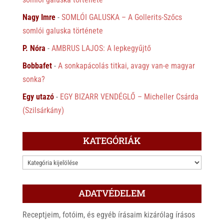
Nagy Imre
-
SOMLÓI GALUSKA – A Gollerits-Szőcs
somlói galuska története
P. Nóra
-
AMBRUS LAJOS: A lepkegyűjtő
Bobbafet
-
A sonkapácolás titkai, avagy van-e magyar
sonka?
Egy utazó
-
EGY BIZARR VENDÉGLŐ – Micheller Csárda
(Szilsárkány)
KATEGÓRIÁK
KATEGÓRIÁK
ADATVÉDELEM
Receptjeim, fotóim, és egyéb írásaim kizárólag írásos