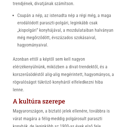
trendjének, divatjának számítson.
Csupán a nép, az istenadta nép a régi még, a maga
erodálódott paraszti-polgári, leginkább csak
„kispolgári” konyhájával, a mozdulataiban halványan
még megőrződött, évszázados szokásaival,
hagyományaival.
Azonban ettől a képtől sem kell nagyon
elérzékenyülnünk, miközben a divat-trendektől, és a
korszerűsödéstől alig-alig megérintett, hagyományos, a
rögvalóságot tükröző konyháról elfeledkezni hiba
lenne.
A kultúra szerepe
Magyarországon, a biztató jelek ellenére, továbbra is
várat magára a félig-meddig polgárosult paraszti
konyhák, de leginkább az 1900-as évek első fele