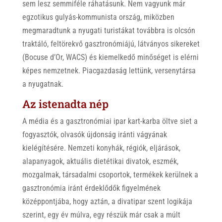
sem lesz semmiféle ráhatásunk. Nem vagyunk már
egzotikus gulyás-kommunista ország, miközben
megmaradtunk a nyugati turistákat továbbra is olcsón
traktáló, feltörekvő gasztronómiájú, látványos sikereket
(Bocuse d’Or, WACS) és kiemelkedő minőséget is elérni
képes nemzetnek. Piacgazdaság lettünk, versenytársa
a nyugatnak.
Az istenadta nép
A média és a gasztronómiai ipar kart-karba öltve siet a
fogyasztók, olvasók újdonság iránti vágyának
kielégítésére. Nemzeti konyhák, régiók, eljárások,
alapanyagok, aktuális dietétikai divatok, eszmék,
mozgalmak, társadalmi csoportok, termékek kerülnek a
gasztronómia iránt érdeklődők figyelmének
középpontjába, hogy aztán, a divatipar szent logikája
szerint, egy év múlva, egy részük már csak a múlt