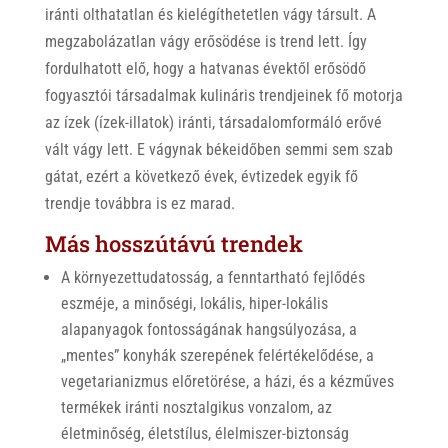
iránti olthatatlan és kielégíthetetlen vágy társult. A
megzabolázatlan vágy erősödése is trend lett. Így
fordulhatott elő, hogy a hatvanas évektől erősödő
fogyasztói társadalmak kulináris trendjeinek fő motorja
az ízek (ízek-illatok) iránti, társadalomformáló erővé
vált vágy lett. E vágynak békeidőben semmi sem szab
gátat, ezért a következő évek, évtizedek egyik fő
trendje továbbra is ez marad.
Más hosszútávú trendek
A környezettudatosság, a fenntartható fejlődés
eszméje, a minőségi, lokális, hiper-lokális
alapanyagok fontosságának hangsúlyozása, a
„mentes” konyhák szerepének felértékelődése, a
vegetarianizmus előretörése, a házi, és a kézműves
termékek iránti nosztalgikus vonzalom, az
életminőség, életstílus, élelmiszer-biztonság