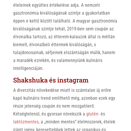
ételeinek együttes értékelése adja. A nemzeti
gasztronómia kiválóságának szintje a gyakorlatban
éppen e kettő között található. A magyar gasztronómia
kiválóságának szintje tehát, 2019-ben sem csupán az
élvonalba tartozó, az étterem-kalauzok által is méltán
kiemelt, élvonalbeli éttermek kiválóságán, s
tulajdonosainak, séfjeinek elszántságán múlik, hanem
a maradék ezrekén, és valamennyiünk kulináris
intelligenciáján.
Shakshuka és instagram
A diverzitás növekedése miatt is számtalan új erőre
kapó kulináris trend említhető még, azonban ezek egy
része jelenség csupán és nem mozgatóerő.
Kétségtelenül, és gyorsan növekszik a
glutén-
és
laktózmentes
, a „minden mentes” élelmiszerek, ételek
iránti igény, keresettebbek lettek az organikus és