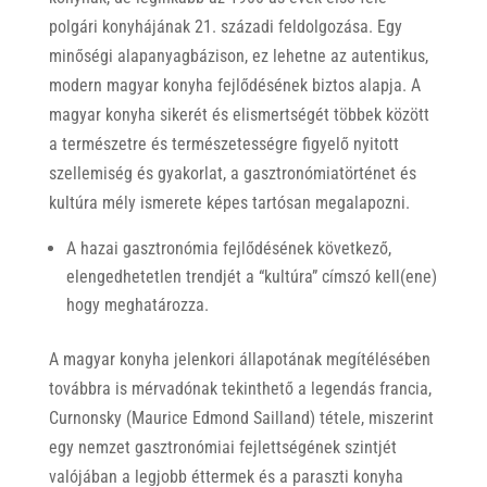
polgári konyhájának 21. századi feldolgozása. Egy
minőségi alapanyagbázison, ez lehetne az autentikus,
modern magyar konyha fejlődésének biztos alapja. A
magyar konyha sikerét és elismertségét többek között
a természetre és természetességre figyelő nyitott
szellemiség és gyakorlat, a gasztronómiatörténet és
kultúra mély ismerete képes tartósan megalapozni.
A hazai gasztronómia fejlődésének következő,
elengedhetetlen trendjét a “kultúra” címszó kell(ene)
hogy meghatározza.
A magyar konyha jelenkori állapotának megítélésében
továbbra is mérvadónak tekinthető a legendás francia,
Curnonsky (Maurice Edmond Sailland) tétele, miszerint
egy nemzet gasztronómiai fejlettségének szintjét
valójában a legjobb éttermek és a paraszti konyha