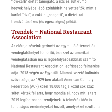
“low-carb” diétát támogató, a rizs és sültkrumpli
hegyek helyébe lépő szénhidrát helyettesítők, mint a
karfiol “rizs”, a cukkini „spagetti”, a dietetikai
trendváltás ékes (és egészséges) példái.
Trendek – National Restaurant
Association
Az előrejelzéseink gerincét az egymillió éttermet és
vendéglátóhelyet tömörítő, és ezzel az amerikai
vendéglátásban ma is legbefolyásosabbnak számító
National Restaurant Association legfrissebb felmérése
adja. 2018 végén az Egyesült Államok vezető kulináris
szövetsége, az 1929-ben alakult American Culinary
Federation (ACF) közel 18.000 tagja közül sok száz
séfet kértek fel arra, hogy mondja el, hogy mit is tart
2019 legfontosabb trendjeinek. A felmérés idén is
tanulságos eredményeket hozott, amelyekkel ezúttal is