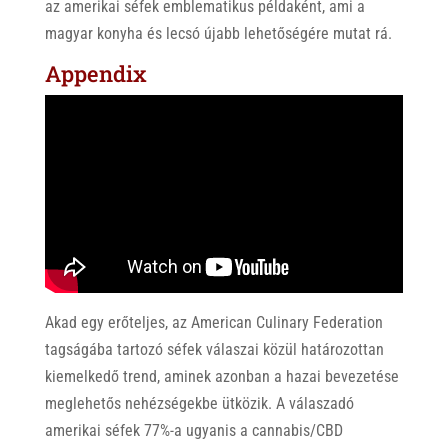
az amerikai séfek emblematikus példaként, ami a
magyar konyha és lecsó újabb lehetőségére mutat rá.
Appendix
Akad egy erőteljes, az American Culinary Federation
tagságába tartozó séfek válaszai közül határozottan
kiemelkedő trend, aminek azonban a hazai bevezetése
meglehetős nehézségekbe ütközik. A válaszadó
amerikai séfek 77%-a ugyanis a cannabis/CBD