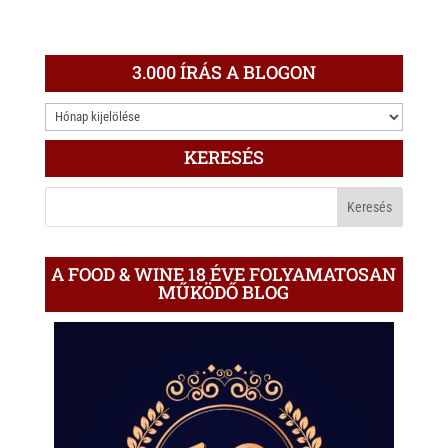
3.000 ÍRÁS A BLOGON
3.000
ÍRÁS
KERESÉS
A
BLOGON
A FOOD & WINE 18 ÉVE FOLYAMATOSAN
MŰKÖDŐ BLOG