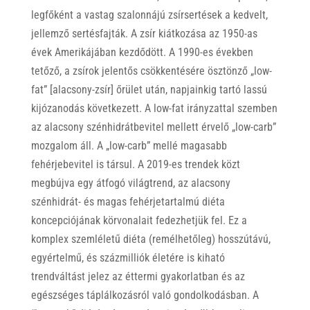
legfőként a vastag szalonnájú zsírsertések a kedvelt,
jellemző sertésfajták. A zsír kiátkozása az 1950-as
évek Amerikájában kezdődött. A 1990-es években
tetőző, a zsírok jelentős csökkentésére ösztönző „low-
fat” [alacsony-zsír] őrület után, napjainkig tartó lassú
kijózanodás következett. A low-fat irányzattal szemben
az alacsony szénhidrátbevitel mellett érvelő „low-carb”
mozgalom áll. A „low-carb” mellé magasabb
fehérjebevitel is társul. A 2019-es trendek közt
megbújva egy átfogó világtrend, az alacsony
szénhidrát- és magas fehérjetartalmú diéta
koncepciójának körvonalait fedezhetjük fel. Ez a
komplex szemléletű diéta (remélhetőleg) hosszútávú,
egyértelmű, és százmilliók életére is kiható
trendváltást jelez az éttermi gyakorlatban és az
egészséges táplálkozásról való gondolkodásban. A