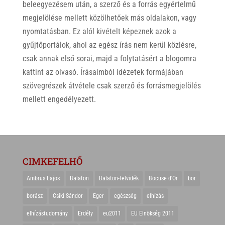
beleegyezésem után, a szerző és a forrás egyértelmű
megjelölése mellett közölhetőek más oldalakon, vagy
nyomtatásban. Ez alól kivételt képeznek azok a
gyűjtőportálok, ahol az egész írás nem kerül közlésre,
csak annak első sorai, majd a folytatásért a blogomra
kattint az olvasó. Írásaimból idézetek formájában
szövegrészek átvétele csak szerző és forrásmegjelölés
mellett engedélyezett.
CIMKEFELHŐ
Ambrus Lajos
Balaton
Balaton-felvidék
Bocuse d'Or
bor
borász
Csíki Sándor
Eger
egészség
elhízás
elhízástudomány
Erdély
eu2011
EU Elnökség 2011