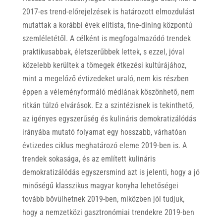
2017-es trend-előrejelzések is határozott elmozdulást
mutattak a korábbi évek elitista, fine-dining központú
szemléletétől. A célként is megfogalmazódó trendek
praktikusabbak, életszerűbbek lettek, s ezzel, jóval
közelebb kerültek a tömegek étkezési kultúrájához,
mint a megelőző évtizedeket uraló, nem kis részben
éppen a véleményformáló médiának köszönhető, nem
ritkán túlzó elvárások. Ez a szintézisnek is tekinthető,
az igényes egyszerűség és kulináris demokratizálódás
irányába mutató folyamat egy hosszabb, várhatóan
évtizedes ciklus meghatározó eleme 2019-ben is. A
trendek sokasága, és az említett kulináris
demokratizálódás egyszersmind azt is jelenti, hogy a jó
minőségű klasszikus magyar konyha lehetőségei
tovább bővülhetnek 2019-ben, miközben jól tudjuk,
hogy a nemzetközi gasztronómiai trendekre 2019-ben