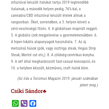
infuzióval készült italokat tartja 2019 legtrendibb
italainak, a második helyen pedig, 76%-kal, a
cannabis/CBD infuzióval készült ételek állnak a
rangsorban. Őket, sorrendben, a 3. helyen követi a
zéró-veszteségű főzés. 4. A globálisan inspirált reggeli.
5. A globális ízek megjelenése a gyermekmenükben. 6.
A hiper-lokális alapanyagok használata. 7. Az új
metszésű húsok (pók, vagy osztriga steak, Vegas Strip
Steak, Merlot cut etc,). 8. A zöldség-centrikus konyha.
9. A séf által meghatározott fast-casual koncepció, és
10. a helyben készült, kézműves, craft italok köre.
(Az írás a Turizmus Magazin 2019. januári számában
jelent meg.)
Csíki Sándor♣
W
V
F