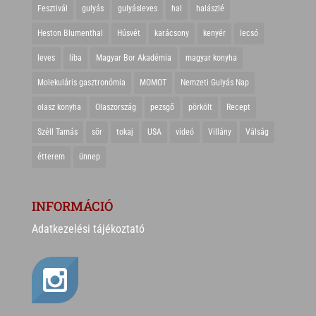
Fesztivál
gulyás
gulyásleves
hal
halászlé
Heston Blumenthal
Húsvét
karácsony
kenyér
lecsó
leves
liba
Magyar Bor Akadémia
magyar konyha
Molekuláris gasztronómia
MOMOT
Nemzeti Gulyás Nap
olasz konyha
Olaszország
pezsgő
pörkölt
Recept
Széll Tamás
sör
tokaj
USA
videó
Villány
Válság
étterem
ünnep
INFORMÁCIÓ
Adatkezelési tájékoztató