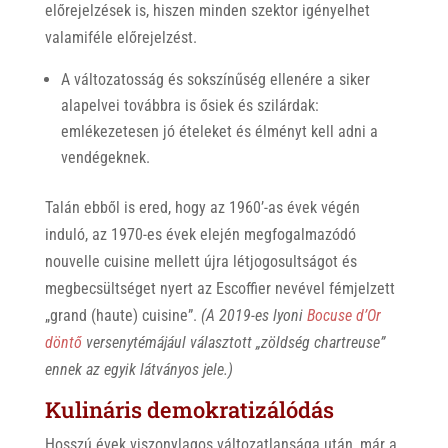
előrejelzések is, hiszen minden szektor igényelhet
valamiféle előrejelzést.
A változatosság és sokszínűség ellenére a siker
alapelvei továbbra is ősiek és szilárdak:
emlékezetesen jó ételeket és élményt kell adni a
vendégeknek.
Talán ebből is ered, hogy az 1960’-as évek végén
induló, az 1970-es évek elején megfogalmazódó
nouvelle cuisine mellett újra létjogosultságot és
megbecsültséget nyert az Escoffier nevével fémjelzett
„grand (haute) cuisine”.
(A 2019-es lyoni
Bocuse d’Or
döntő
versenytémájául választott „zöldség chartreuse”
ennek az egyik látványos jele.)
Kulináris demokratizálódás
Hosszú évek viszonylagos változatlansága után, már a