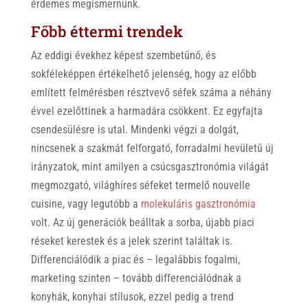
érdemes megismernünk.
Főbb éttermi trendek
Az eddigi évekhez képest szembetűnő, és
sokféleképpen értékelhető jelenség, hogy az előbb
említett felmérésben résztvevő séfek száma a néhány
évvel ezelőttinek a harmadára csökkent. Ez egyfajta
csendesülésre is utal. Mindenki végzi a dolgát,
nincsenek a szakmát felforgató, forradalmi hevületű új
irányzatok, mint amilyen a csúcsgasztronómia világát
megmozgató, világhíres séfeket termelő nouvelle
cuisine, vagy legutóbb a
molekuláris gasztronómia
volt. Az új generációk beálltak a sorba, újabb piaci
réseket kerestek és a jelek szerint találtak is.
Differenciálódik a piac és – legalábbis fogalmi,
marketing szinten – tovább differenciálódnak a
konyhák, konyhai stílusok, ezzel pedig a trend