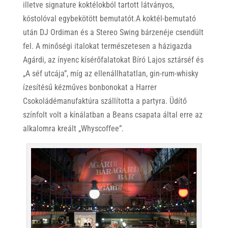
illetve signature koktélokból tartott látványos,
kóstolóval egybekötött bemutatót.A koktél-bemutató
után DJ Ordiman és a Stereo Swing bárzenéje csendült
fel. A minőségi italokat természetesen a házigazda
Agárdi, az ínyenc kísérőfalatokat Bíró Lajos sztárséf és
„A séf utcája”, míg az ellenállhatatlan, gin-rum-whisky
ízesítésű kézműves bonbonokat a Harrer
Csokoládémanufaktúra szállította a partyra. Üdítő
színfolt volt a kínálatban a Beans csapata által erre az
alkalomra kreált „Whyscoffee”.