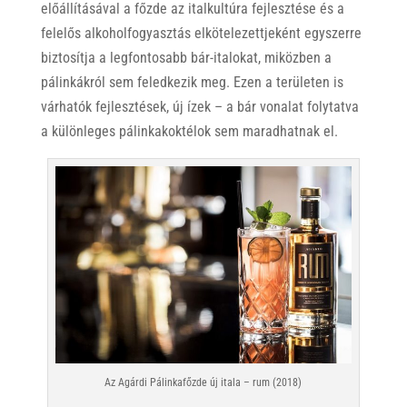
előállításával a főzde az italkultúra fejlesztése és a
felelős alkoholfogyasztás elkötelezettjeként egyszerre
biztosítja a legfontosabb bár-italokat, miközben a
pálinkákról sem feledkezik meg. Ezen a területen is
várhatók fejlesztések, új ízek – a bár vonalat folytatva
a különleges pálinkakoktélok sem maradhatnak el.
Az Agárdi Pálinkafőzde új itala – rum (2018)