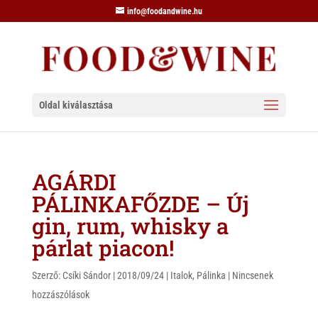
info@foodandwine.hu
Oldal kiválasztása
AGÁRDI
PÁLINKAFŐZDE – Új
gin, rum, whisky a
párlat piacon!
Szerző:
Csíki Sándor
|
2018/09/24
|
Italok
,
Pálinka
|
Nincsenek
hozzászólások