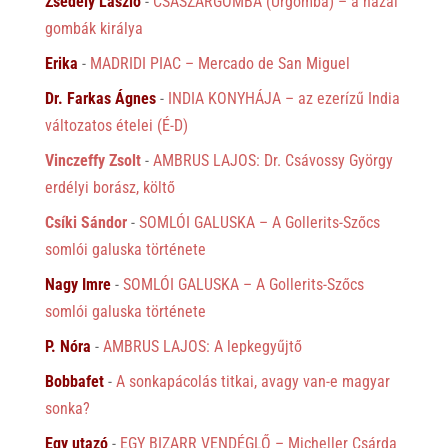
Zsédely László
-
CSÁSZÁRGOMBA (Úrgomba) – a hazai
gombák királya
Erika
-
MADRIDI PIAC – Mercado de San Miguel
Dr. Farkas Ágnes
-
INDIA KONYHÁJA – az ezerízű India
változatos ételei (É-D)
Vinczeffy Zsolt
-
AMBRUS LAJOS: Dr. Csávossy György
erdélyi borász, költő
Csíki Sándor
-
SOMLÓI GALUSKA – A Gollerits-Szőcs
somlói galuska története
Nagy Imre
-
SOMLÓI GALUSKA – A Gollerits-Szőcs
somlói galuska története
P. Nóra
-
AMBRUS LAJOS: A lepkegyűjtő
Bobbafet
-
A sonkapácolás titkai, avagy van-e magyar
sonka?
Egy utazó
-
EGY BIZARR VENDÉGLŐ – Micheller Csárda