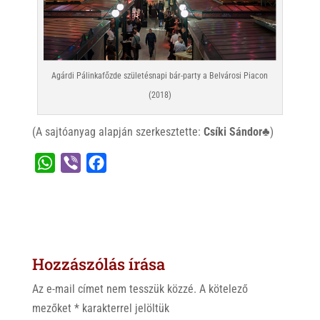
Agárdi Pálinkafőzde születésnapi bár-party a Belvárosi Piacon
(2018)
(A sajtóanyag alapján szerkesztette:
Csíki Sándor♣
)
W
V
F
h
i
a
a
b
c
t
e
e
s
r
b
Hozzászólás írása
A
o
p
o
Az e-mail címet nem tesszük közzé.
A kötelező
p
k
mezőket
*
karakterrel jelöltük