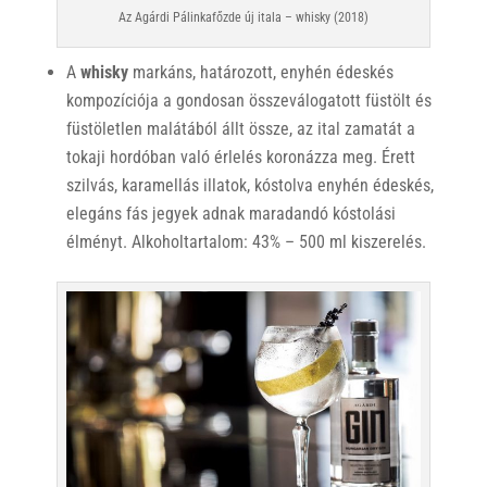
Az Agárdi Pálinkafőzde új itala – whisky (2018)
A
whisky
markáns, határozott, enyhén édeskés
kompozíciója a gondosan összeválogatott füstölt és
füstöletlen malátából állt össze, az ital zamatát a
tokaji hordóban való érlelés koronázza meg. Érett
szilvás, karamellás illatok, kóstolva enyhén édeskés,
elegáns fás jegyek adnak maradandó kóstolási
élményt. Alkoholtartalom: 43% – 500 ml kiszerelés.