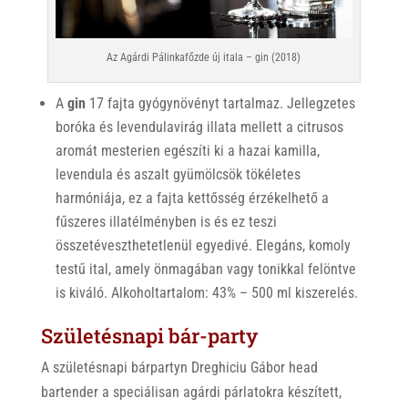
Az Agárdi Pálinkafőzde új itala – gin (2018)
A
gin
17 fajta gyógynövényt tartalmaz. Jellegzetes
boróka és levendulavirág illata mellett a citrusos
aromát mesterien egészíti ki a hazai kamilla,
levendula és aszalt gyümölcsök tökéletes
harmóniája, ez a fajta kettősség érzékelhető a
fűszeres illatélményben is és ez teszi
összetéveszthetetlenül egyedivé. Elegáns, komoly
testű ital, amely önmagában vagy tonikkal felöntve
is kiváló. Alkoholtartalom: 43% – 500 ml kiszerelés.
Születésnapi bár-party
A születésnapi bárpartyn Dreghiciu Gábor head
bartender a speciálisan agárdi párlatokra készített,