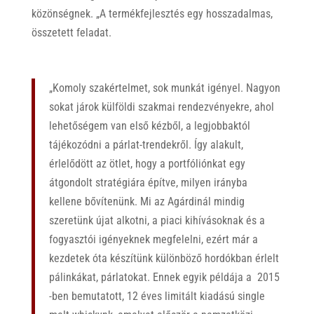
közönségnek. „A termékfejlesztés egy hosszadalmas,
összetett feladat.
„Komoly szakértelmet, sok munkát igényel. Nagyon
sokat járok külföldi szakmai rendezvényekre, ahol
lehetőségem van első kézből, a legjobbaktól
tájékozódni a párlat-trendekről. Így alakult,
érlelődött az ötlet, hogy a portfóliónkat egy
átgondolt stratégiára építve, milyen irányba
kellene bővítenünk. Mi az Agárdinál mindig
szeretünk újat alkotni, a piaci kihívásoknak és a
fogyasztói igényeknek megfelelni, ezért már a
kezdetek óta készítünk különböző hordókban érlelt
pálinkákat, párlatokat. Ennek egyik példája a 2015
-ben bemutatott, 12 éves limitált kiadású single