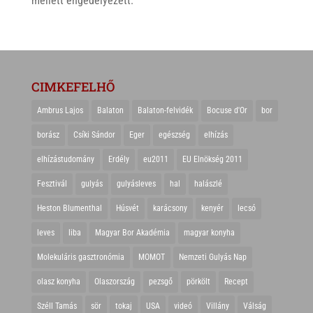
mellett engedélyezett.
CIMKEFELHŐ
Ambrus Lajos
Balaton
Balaton-felvidék
Bocuse d'Or
bor
borász
Csíki Sándor
Eger
egészség
elhízás
elhízástudomány
Erdély
eu2011
EU Elnökség 2011
Fesztivál
gulyás
gulyásleves
hal
halászlé
Heston Blumenthal
Húsvét
karácsony
kenyér
lecsó
leves
liba
Magyar Bor Akadémia
magyar konyha
Molekuláris gasztronómia
MOMOT
Nemzeti Gulyás Nap
olasz konyha
Olaszország
pezsgő
pörkölt
Recept
Széll Tamás
sör
tokaj
USA
videó
Villány
Válság