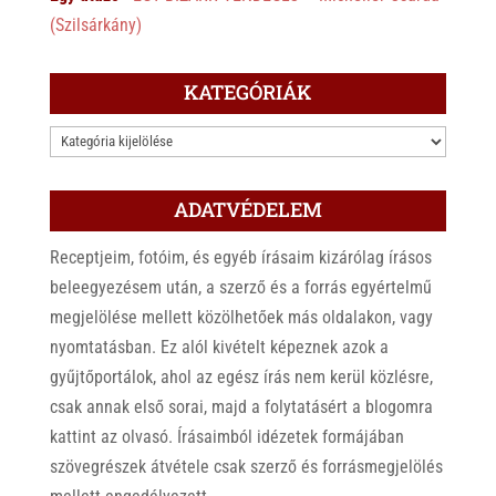
(Szilsárkány)
KATEGÓRIÁK
KATEGÓRIÁK
ADATVÉDELEM
Receptjeim, fotóim, és egyéb írásaim kizárólag írásos
beleegyezésem után, a szerző és a forrás egyértelmű
megjelölése mellett közölhetőek más oldalakon, vagy
nyomtatásban. Ez alól kivételt képeznek azok a
gyűjtőportálok, ahol az egész írás nem kerül közlésre,
csak annak első sorai, majd a folytatásért a blogomra
kattint az olvasó. Írásaimból idézetek formájában
szövegrészek átvétele csak szerző és forrásmegjelölés