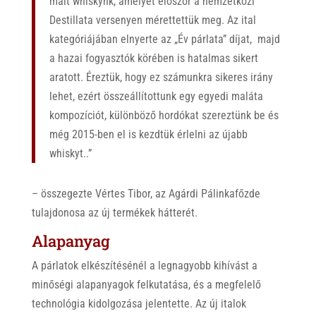
malt whiskynk, amelyet először a nemzetközi
Destillata versenyen mérettettük meg. Az ital
kategóriájában elnyerte az „Év párlata” díjat, majd
a hazai fogyasztók körében is hatalmas sikert
aratott. Éreztük, hogy ez számunkra sikeres irány
lehet, ezért összeállítottunk egy egyedi maláta
kompozíciót, különböző hordókat szereztünk be és
még 2015-ben el is kezdtük érlelni az újabb
whiskyt..”
– összegezte Vértes Tibor, az Agárdi Pálinkafőzde
tulajdonosa az új termékek hátterét.
Alapanyag
A párlatok elkészítésénél a legnagyobb kihívást a
minőségi alapanyagok felkutatása, és a megfelelő
technológia kidolgozása jelentette. Az új italok