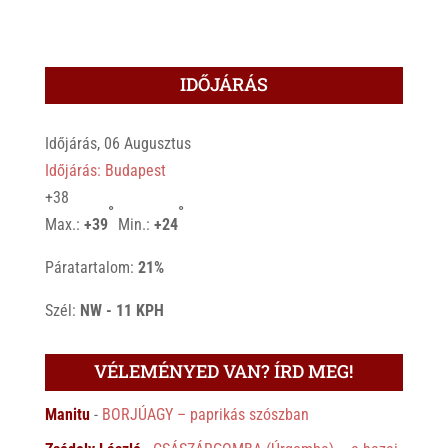
IDŐJÁRÁS
Időjárás, 06 Augusztus
Időjárás: Budapest
+
38
°
°
Max.:
+
39
Min.:
+
24
Páratartalom:
21%
Szél:
NW - 11 KPH
VÉLEMÉNYED VAN? ÍRD MEG!
Manitu
-
BORJÚAGY – paprikás szószban