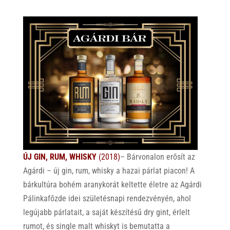
ÚJ GIN, RUM, WHISKY
(2018)
– Bárvonalon erősít az
Agárdi – új gin, rum, whisky a hazai párlat piacon! A
bárkultúra bohém aranykorát keltette életre az Agárdi
Pálinkafőzde idei születésnapi rendezvényén, ahol
legújabb párlatait, a saját készítésű dry gint, érlelt
rumot, és single malt whiskyt is bemutatta a