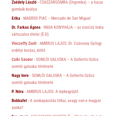
Zsédely László
-
CSÁSZÁRGOMBA (Úrgomba) – a hazai
gombák királya
Erika
-
MADRIDI PIAC – Mercado de San Miguel
Dr. Farkas Ágnes
-
INDIA KONYHÁJA – az ezerízű India
változatos ételei (É-D)
Vinczeffy Zsolt
-
AMBRUS LAJOS: Dr. Csávossy György
erdélyi borász, költő
Csíki Sándor
-
SOMLÓI GALUSKA – A Gollerits-Szőcs
somlói galuska története
Nagy Imre
-
SOMLÓI GALUSKA – A Gollerits-Szőcs
somlói galuska története
P. Nóra
-
AMBRUS LAJOS: A lepkegyűjtő
Bobbafet
-
A sonkapácolás titkai, avagy van-e magyar
sonka?