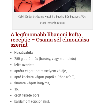
Csíki Sándor és Osama Kutaini a Buddha Bár Budapest Váci
utcai teraszán (2018)
A legfinomabb libanoni kofta
receptje – Osama séf elmondása
szerint
Hozzávalók:
250 g darálthús (bárány, vagy marhahús)
Ízlés szerint:
apróra vágott petrezselyem zöldje,
apró kockára vágott paprika (többszínű),
finomra vágott hagyma,
só,
őrölt fekete bors
kardámom (opcionális),