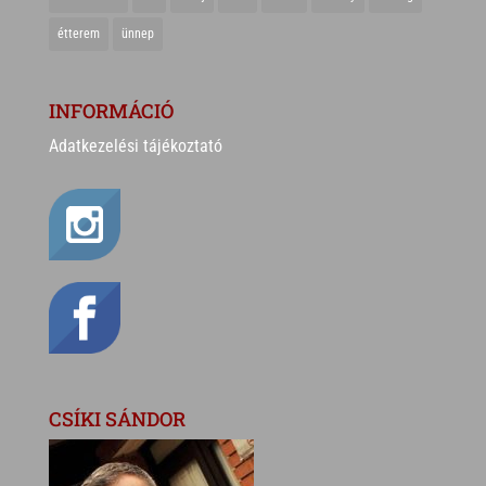
étterem
ünnep
INFORMÁCIÓ
Adatkezelési tájékoztató
CSÍKI SÁNDOR