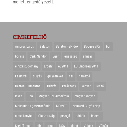
mellett engedélyezett.
CIMKEFELHŐ
Ambrus Lajos
Balaton
Balaton-felvidék
Bocuse d'Or
bor
borász
Csíki Sándor
Eger
egészség
elhízás
elhízástudomány
Erdély
eu2011
EU Elnökség 2011
Fesztivál
gulyás
gulyásleves
hal
halászlé
Heston Blumenthal
Húsvét
karácsony
kenyér
lecsó
leves
liba
Magyar Bor Akadémia
magyar konyha
Molekuláris gasztronómia
MOMOT
Nemzeti Gulyás Nap
olasz konyha
Olaszország
pezsgő
pörkölt
Recept
Széll Tamás
sör
tokaj
USA
videó
Villány
Válság