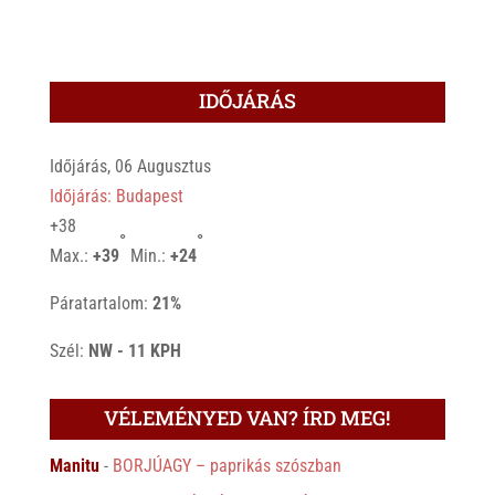
IDŐJÁRÁS
Időjárás, 06 Augusztus
Időjárás: Budapest
+
38
°
°
Max.:
+
39
Min.:
+
24
Páratartalom:
21%
Szél:
NW - 11 KPH
VÉLEMÉNYED VAN? ÍRD MEG!
Manitu
-
BORJÚAGY – paprikás szószban