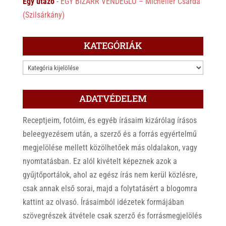
Egy utazó
-
EGY BIZARR VENDÉGLŐ – Micheller Csárda
(Szilsárkány)
KATEGÓRIÁK
KATEGÓRIÁK
ADATVÉDELEM
Receptjeim, fotóim, és egyéb írásaim kizárólag írásos
beleegyezésem után, a szerző és a forrás egyértelmű
megjelölése mellett közölhetőek más oldalakon, vagy
nyomtatásban. Ez alól kivételt képeznek azok a
gyűjtőportálok, ahol az egész írás nem kerül közlésre,
csak annak első sorai, majd a folytatásért a blogomra
kattint az olvasó. Írásaimból idézetek formájában
szövegrészek átvétele csak szerző és forrásmegjelölés