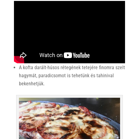
A kofta darált-húsos rétegének tetejére finomra szelt
hagymát, paradicsomot is tehetünk és tahinival
bekenhetjük.