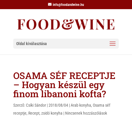
info@foodandwine.hu
Oldal kiválasztása
OSAMA SÉF RECEPTJE
– Hogyan készül egy
finom libanoni kofta?
Szerző:
Csíki Sándor
|
2018/08/04
|
Arab konyha
,
Osama séf
receptje
,
Recept
,
zsidó konyha
|
Nincsenek hozzászólások