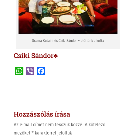
Osama Kutaini és Csíki Sándor – előttünk a kofta
Csíki Sándor♣
W
V
F
h
i
a
a
b
c
t
e
e
s
r
b
Hozzászólás írása
A
o
p
o
Az e-mail címet nem tesszük közzé.
A kötelező
p
k
mezőket
*
karakterrel jelöltük