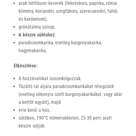
arab hétfűszer keverék (feketebors, paprika, római
kömény, koriander, szegfűbors, szerecsendió, fahéj
és kardamom),
gránátalma szirup,
A készre sütéshez
:
paradicsomkarika, esetleg burgonyakarika,
hagymakarika,
Elkészítése:
A hozzávalókat összedolgozzuk.
Tűzálló tál aljára paradicsomkarikákat rétegzünk
(esetleg vékonyra szelt burgonyakarikákat, vagy akár
a kettőt együtt), majd
erre kerül a hús,
sütőben, 190°C hőmérsékleten, 25-30 perc alatt
készre sütjük.