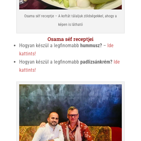
Osama séf receptje – A koftát tálaljuk zöldségekkel, ahogy a
képen is látható
Osama séf receptjei
Hogyan készül a legfinomabb
hummusz?
–
Ide
kattints!
Hogyan készül a legfinomabb
padlizsánkrém?
Ide
kattints!