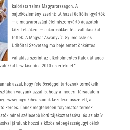
kalóriatartalma Magyarországon. A
sajtóközlemény szerint: „A hazai üdítőital-gyártók
— a magyarországi élelmiszergyártó ágazatok
közül elsőként — cukorcsökkentési vállalásokat
tettek. A Magyar Ásványvíz, Gyümölcslé és
Üdítőital Szövetség ma bejelentett önkéntes
vállalása szerint az alkoholmentes italok átlagos
zalékkal lesz kisebb a 2010-es értéknél.”
vannak azzal, hogy felelősséggel tartoznak termékeik
isztában vagyunk azzal is, hogy a modern társadalom
pegészségügyi kihívásainak kezelése összetett, a
ntő kérdés. Ennek megfelelően folyamatos termék
sztók minél szélesebb körű tájékoztatásával és az aktív
sával járulunk hozzá a közös népegészségügyi célok