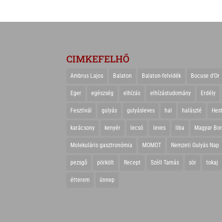
CIMKEFELHŐ
Ambrus Lajos
Balaton
Balaton-felvidék
Bocuse d'Or
Eger
egészség
elhízás
elhízástudomány
Erdély
Fesztivál
gulyás
gulyásleves
hal
halászlé
Hes
karácsony
kenyér
lecsó
leves
liba
Magyar Bo
Molekuláris gasztronómia
MOMOT
Nemzeti Gulyás Nap
pezsgő
pörkölt
Recept
Széll Tamás
sör
tokaj
étterem
ünnep