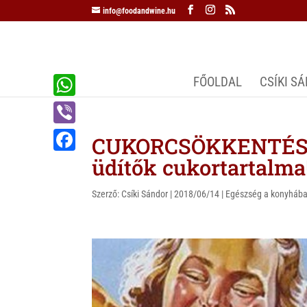
info@foodandwine.hu
FŐOLDAL
CSÍKI S
W
h
V
CUKORCSÖKKENTÉS –
a
i
üdítők cukortartalma
F
t
b
a
s
Szerző:
Csíki Sándor
|
2018/06/14
|
Egészség a konyháb
e
c
A
r
e
p
b
p
o
o