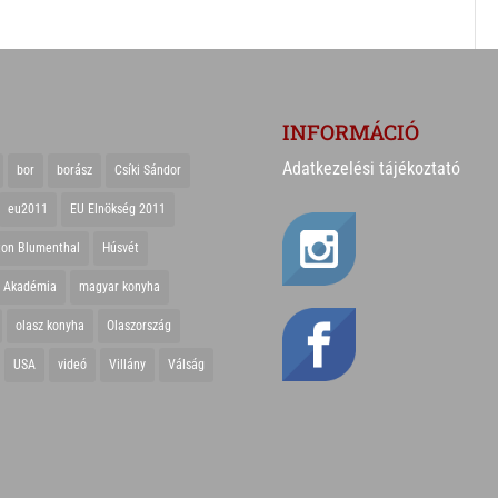
INFORMÁCIÓ
Adatkezelési tájékoztató
bor
borász
Csíki Sándor
eu2011
EU Elnökség 2011
ton Blumenthal
Húsvét
r Akadémia
magyar konyha
olasz konyha
Olaszország
USA
videó
Villány
Válság