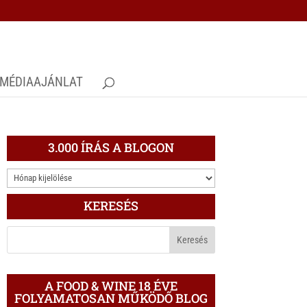
MÉDIAAJÁNLAT
3.000 ÍRÁS A BLOGON
3.000
ÍRÁS
KERESÉS
A
BLOGON
A FOOD & WINE 18 ÉVE
FOLYAMATOSAN MŰKÖDŐ BLOG