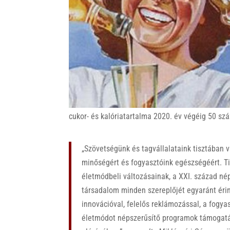
k
cukor- és kalóriatartalma 2020. év végéig 50 szá
„Szövetségünk és tagvállalataink tisztában 
minőségért és fogyasztóink egészségéért. T
életmódbeli változásainak, a XXI. század né
társadalom minden szereplőjét egyaránt éri
innovációval, felelős reklámozással, a fogya
életmódot népszerűsítő programok támogatá