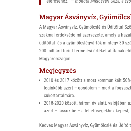
eléréséhez.” —
mondta Miklósvári Géza, a szö
Magyar Ásványvíz, Gyümölcslé
A Magyar Ásványvíz, Gyümölcslé és Üdítőital Sz
szakmai érdekvédelmi szervezete, amely a hazai
üdítőital- és a gyümölcslégyártók mintegy 80 szá
200 milliárd forint termelési értéket állítanak e
Magyarországon.
Megjegyzés
2010 és 2017 között a most kommunikált 50%-
leginkább azért – gondolom – mert a fogyas
cukortartalmára.
2018-2020 között, három év alatt, valójában az
azért – lássuk be – a lehetőségekhez képest, 
Kedves Magyar Ásványvíz, Gyümölcslé és Üdítőita