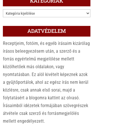
KATEGÓRIÁK
KATEGÓRIÁK
ADATVÉDELEM
Receptjeim, fotóim, és egyéb írásaim kizárólag
írásos beleegyezésem után, a szerző és a
forrás egyértelmű megjelölése mellett
közölhetőek más oldalakon, vagy
nyomtatásban. Ez alól kivételt képeznek azok
a gyűjtőportálok, ahol az egész írás nem kerül
közlésre, csak annak első sorai, majd a
folytatásért a blogomra kattint az olvasó.
Írásaimból idézetek formájában szövegrészek
átvétele csak szerző és forrásmegjelölés
mellett engedélyezett.