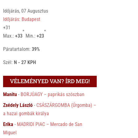
Időjárás, 07 Augusztus
Időjárás: Budapest
+
31
°
°
Max.:
+
33
Min.:
+
23
Páratartalom:
39%
Szél:
N - 27 KPH
VÉLEMÉNYED VAN? ÍRD MEG!
Manitu
-
BORJÚAGY – paprikás szószban
Zsédely László
-
CSÁSZÁRGOMBA (Úrgomba) –
a hazai gombák királya
Erika
-
MADRIDI PIAC – Mercado de San
Miguel