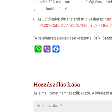
maradék 50% cukortartalom minőségi összetétel
gondot fordítanának!
Az üdítőitalok történetéről itt olvashatsz:
http
s=%C3%BCd%C3%ADt%C5%91ital+t%C3%B6rt
(A sajtóanyag alapján szerkesztette:
Csíki Sánd
W
V
F
h
i
a
a
b
c
t
e
e
s
r
b
Hozzászólás írása
A
o
p
o
Az e-mail címet nem tesszük közzé.
A kötelező
p
k