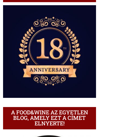
A FOOD&WINE AZ EGYETLEN
BLOG, AMELY EZT A CÍMET
ELNYERTE!