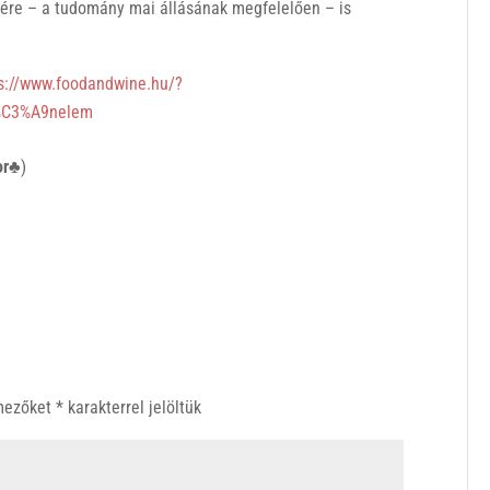
ére – a tudomány mai állásának megfelelően – is
s://www.foodandwine.hu/?
%C3%A9nelem
or♣
)
 mezőket
*
karakterrel jelöltük