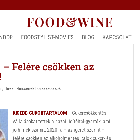
ÁNDOR
FOODSTYLIST-MOVIES
BLOG
KAPCSOLAT
 Felére csökken az
!
an
,
Hírek
|
Nincsenek hozzászólások
KISEBB CUKORTARTALOM
– Cukorcsökkentési
vállalásokat tettek a hazai üdítőital-gyártók, ami
jó hírnek számít, 2020-ra – az ígéret szerint –
felére csökken az alkoholmentes italok cukor- és