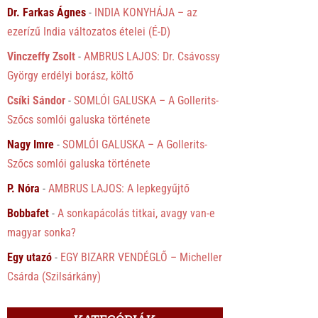
Dr. Farkas Ágnes
-
INDIA KONYHÁJA – az
ezerízű India változatos ételei (É-D)
Vinczeffy Zsolt
-
AMBRUS LAJOS: Dr. Csávossy
György erdélyi borász, költő
Csíki Sándor
-
SOMLÓI GALUSKA – A Gollerits-
Szőcs somlói galuska története
Nagy Imre
-
SOMLÓI GALUSKA – A Gollerits-
Szőcs somlói galuska története
P. Nóra
-
AMBRUS LAJOS: A lepkegyűjtő
Bobbafet
-
A sonkapácolás titkai, avagy van-e
magyar sonka?
Egy utazó
-
EGY BIZARR VENDÉGLŐ – Micheller
Csárda (Szilsárkány)