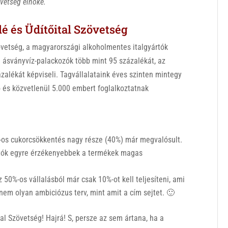
vetség elnöke.
 és Üdítőital Szövetség
övetség, a magyarországi alkoholmentes italgyártók
 ásványvíz-palackozók több mint 95 százalékát, az
zalékát képviseli. Tagvállalataink éves szinten mintegy
lő és közvetlenül 5.000 embert foglalkoztatnak
os cukorcsökkentés nagy része (40%) már megvalósult.
ztók egyre érzékenyebbek a termékek magas
 50%-os vállalásból már csak 10%-ot kell teljesíteni, ami
nem olyan ambiciózus terv, mint amit a cím sejtet. 🙂
l Szövetség! Hajrá! S, persze az sem ártana, ha a