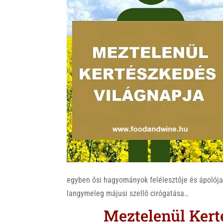
k
egyben ősi hagyományok felélesztője és ápolója 
langymeleg májusi szellő cirógatása…
Meztelenül Kert