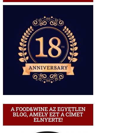
A FOOD&WINE AZ EGYETLEN
BLOG, AMELY EZT A CÍMET
ELNYERTE!