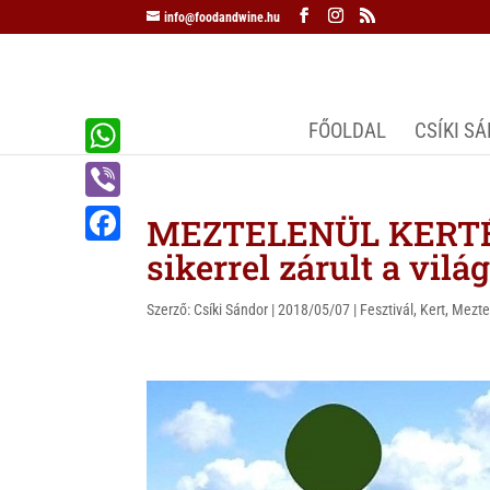
info@foodandwine.hu
FŐOLDAL
CSÍKI S
W
h
V
MEZTELENÜL KERTÉS
a
i
sikerrel zárult a vilá
F
t
b
a
s
Szerző:
Csíki Sándor
|
2018/05/07
|
Fesztivál
,
Kert
,
Mezte
e
c
A
r
e
p
b
p
o
o