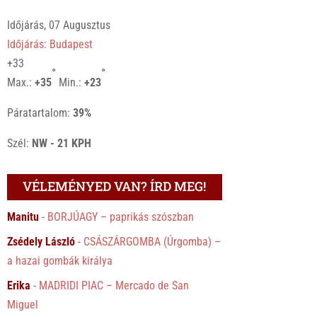
Időjárás, 07 Augusztus
Időjárás: Budapest
+
33
°
°
Max.:
+
35
Min.:
+
23
Páratartalom:
39%
Szél:
NW - 21 KPH
VÉLEMÉNYED VAN? ÍRD MEG!
Manitu
-
BORJÚAGY – paprikás szószban
Zsédely László
-
CSÁSZÁRGOMBA (Úrgomba) –
a hazai gombák királya
Erika
-
MADRIDI PIAC – Mercado de San
Miguel