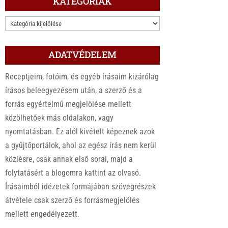
KATEGÓRIÁK
KATEGÓRIÁK
ADATVÉDELEM
Receptjeim, fotóim, és egyéb írásaim kizárólag
írásos beleegyezésem után, a szerző és a
forrás egyértelmű megjelölése mellett
közölhetőek más oldalakon, vagy
nyomtatásban. Ez alól kivételt képeznek azok
a gyűjtőportálok, ahol az egész írás nem kerül
közlésre, csak annak első sorai, majd a
folytatásért a blogomra kattint az olvasó.
Írásaimból idézetek formájában szövegrészek
átvétele csak szerző és forrásmegjelölés
mellett engedélyezett.