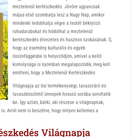
meztelenül kertészkedés. Jövőre ugyancsak
május első szombatja lesz a Nagy Nap, amikor
mindenki ledobhatja végre a testét béklyózó
ruhadarabokat és hódolhat a meztelenül
kertészkedés élvezetes és hasznos szokásának. S,
hogy az esemény kulturális és egyéb
összefüggésbe is helyeződjön, amivel a kellő
komolysága is nyomban megalapozódik, meg kell
említeni, hogy a Meztelenül Kertészkedés
Világnapja az ősi termékenységi, tavaszváró és
tavaszköszöntő ünnepek hosszú sorába soroltatik
be. Így aztán, bárki, aki részese a világnapnak,
is. Arról nem is beszélve, hogy milyen kellemes a
észkedés Világnapja