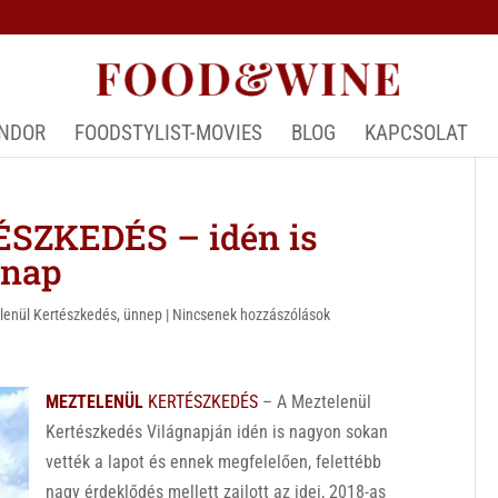
ÁNDOR
FOODSTYLIST-MOVIES
BLOG
KAPCSOLAT
ZKEDÉS – idén is
gnap
lenül Kertészkedés
,
ünnep
|
Nincsenek hozzászólások
MEZTELENÜL
KERTÉSZKEDÉS
– A Meztelenül
Kertészkedés Világnapján idén is nagyon sokan
vették a lapot és ennek megfelelően, felettébb
nagy érdeklődés mellett zajlott az idei, 2018-as