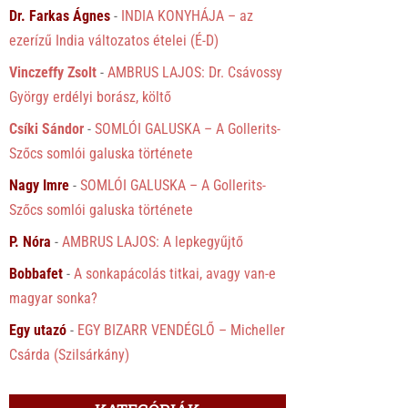
Dr. Farkas Ágnes
-
INDIA KONYHÁJA – az
ezerízű India változatos ételei (É-D)
Vinczeffy Zsolt
-
AMBRUS LAJOS: Dr. Csávossy
György erdélyi borász, költő
Csíki Sándor
-
SOMLÓI GALUSKA – A Gollerits-
Szőcs somlói galuska története
Nagy Imre
-
SOMLÓI GALUSKA – A Gollerits-
Szőcs somlói galuska története
P. Nóra
-
AMBRUS LAJOS: A lepkegyűjtő
Bobbafet
-
A sonkapácolás titkai, avagy van-e
magyar sonka?
Egy utazó
-
EGY BIZARR VENDÉGLŐ – Micheller
Csárda (Szilsárkány)