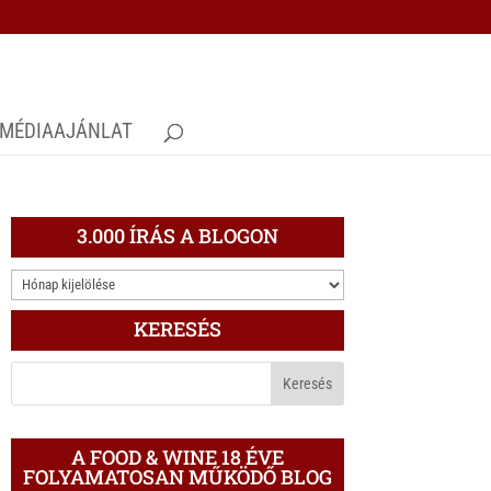
MÉDIAAJÁNLAT
3.000 ÍRÁS A BLOGON
3.000
ÍRÁS
KERESÉS
A
BLOGON
A FOOD & WINE 18 ÉVE
FOLYAMATOSAN MŰKÖDŐ BLOG