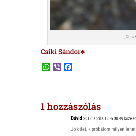
„Chios 
Csíki Sándor♣
W
V
F
h
i
a
a
b
c
t
e
e
s
r
b
1 hozzászólás
A
o
p
o
Dávid
2018. április 12.-n 08:49 közelé
p
k
Jó ötlet, kipróbálom milyen lehet