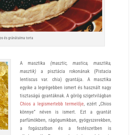
os és gránátalma torta
A masztika
(masztic, mastica, masztika,
masztik)
a pisztácia rokonának (Pistacia
lentiscus var. chia) gyantája. A masztika
egyike a legrégebben ismert és használt nagy
tisztaságú gyantáknak. A görög szigetvilágban
Chios a legismertebb termelője
, ezért „Chios
könnye” néven is ismert. Ezt a gyantát
parfümökben, rágógumikban, gyógyszerekben,
a fogászatban és a festészetben is