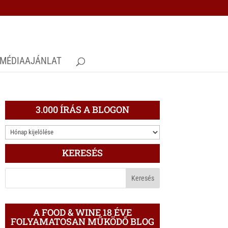
MÉDIAAJÁNLAT
3.000 ÍRÁS A BLOGON
3.000
ÍRÁS
KERESÉS
A
BLOGON
A FOOD & WINE 18 ÉVE
FOLYAMATOSAN MŰKÖDŐ BLOG