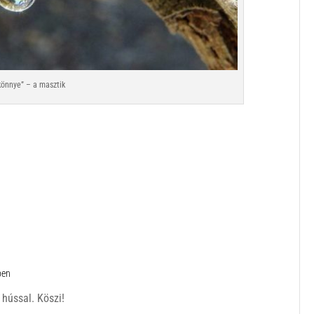
könnye” – a masztik
ben
 hússal. Köszi!