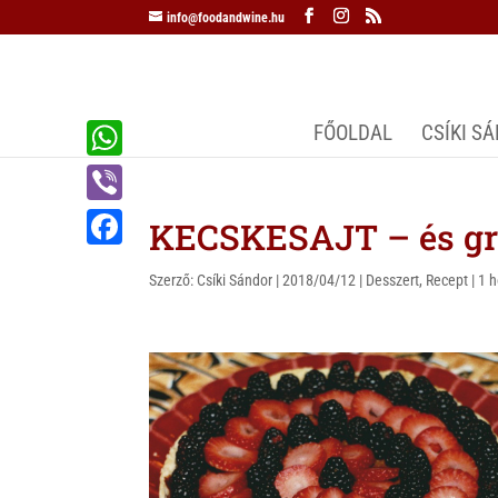
info@foodandwine.hu
FŐOLDAL
CSÍKI S
W
h
V
KECSKESAJT – és grá
a
i
F
t
Szerző:
Csíki Sándor
|
2018/04/12
|
Desszert
,
Recept
|
1 
b
a
s
e
c
A
r
e
p
b
p
o
o