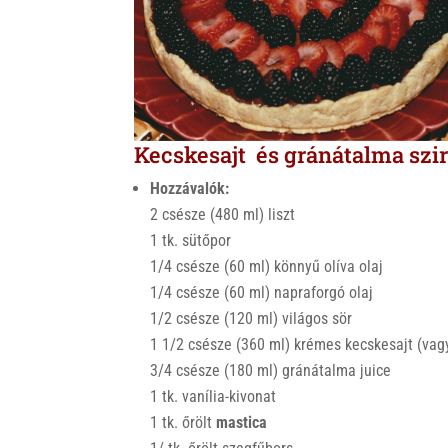
k
Kecskesajt és gránátalma szir
Hozzávalók:
2 csésze (480 ml) liszt
1 tk. sütőpor
1/4 csésze (60 ml) könnyű olíva olaj
1/4 csésze (60 ml) napraforgó olaj
1/2 csésze (120 ml) világos sör
1 1/2 csésze (360 ml) krémes kecskesajt (vagy
3/4 csésze (180 ml) gránátalma juice
1 tk. vanília-kivonat
1 tk. őrölt
mastica