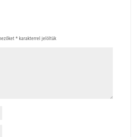
 mezőket
*
karakterrel jelöltük