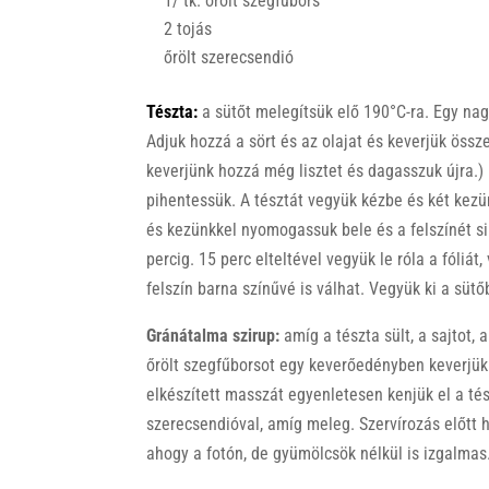
1/ tk. őrölt szegfűbors
2 tojás
őrölt szerecsendió
Tészta:
a sütőt melegítsük elő 190°C-ra. Egy nag
Adjuk hozzá a sört és az olajat és keverjük össze
keverjünk hozzá még lisztet és dagasszuk újra.) 
pihentessük. A tésztát vegyük kézbe és két kezü
és kezünkkel nyomogassuk bele és a felszínét si
percig. 15 perc elteltével vegyük le róla a fóliát
felszín barna színűvé is válhat. Vegyük ki a sütő
Gránátalma szirup:
amíg a tészta sült, a sajtot, a
őrölt szegfűborsot egy keverőedényben keverjük 
elkészített masszát egyenletesen kenjük el a té
szerecsendióval, amíg meleg. Szervírozás előtt 
ahogy a fotón, de gyümölcsök nélkül is izgalmas