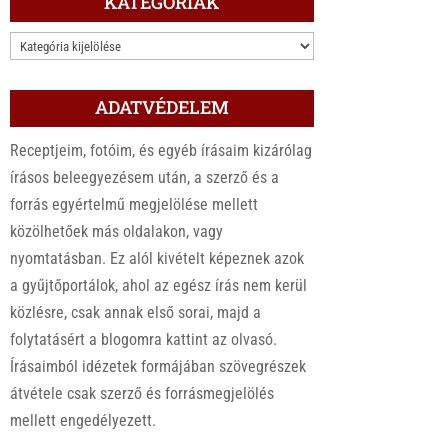
KATEGÓRIÁK
KATEGÓRIÁK
ADATVÉDELEM
Receptjeim, fotóim, és egyéb írásaim kizárólag
írásos beleegyezésem után, a szerző és a
forrás egyértelmű megjelölése mellett
közölhetőek más oldalakon, vagy
nyomtatásban. Ez alól kivételt képeznek azok
a gyűjtőportálok, ahol az egész írás nem kerül
közlésre, csak annak első sorai, majd a
folytatásért a blogomra kattint az olvasó.
Írásaimból idézetek formájában szövegrészek
átvétele csak szerző és forrásmegjelölés
mellett engedélyezett.