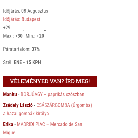
Időjárás, 08 Augusztus
Időjárás: Budapest
+
29
°
°
Max.:
+
30
Min.:
+
20
Páratartalom:
37%
Szél:
ENE - 15 KPH
VÉLEMÉNYED VAN? ÍRD MEG!
Manitu
-
BORJÚAGY – paprikás szószban
Zsédely László
-
CSÁSZÁRGOMBA (Úrgomba) –
a hazai gombák királya
Erika
-
MADRIDI PIAC – Mercado de San
Miguel