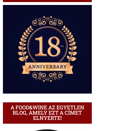
A FOOD&WINE AZ EGYETLEN
BLOG, AMELY EZT A CÍMET
ELNYERTE!