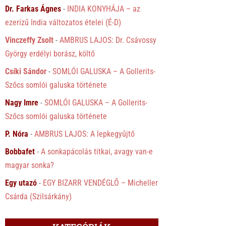
Dr. Farkas Ágnes
-
INDIA KONYHÁJA – az
ezerízű India változatos ételei (É-D)
Vinczeffy Zsolt
-
AMBRUS LAJOS: Dr. Csávossy
György erdélyi borász, költő
Csíki Sándor
-
SOMLÓI GALUSKA – A Gollerits-
Szőcs somlói galuska története
Nagy Imre
-
SOMLÓI GALUSKA – A Gollerits-
Szőcs somlói galuska története
P. Nóra
-
AMBRUS LAJOS: A lepkegyűjtő
Bobbafet
-
A sonkapácolás titkai, avagy van-e
magyar sonka?
Egy utazó
-
EGY BIZARR VENDÉGLŐ – Micheller
Csárda (Szilsárkány)