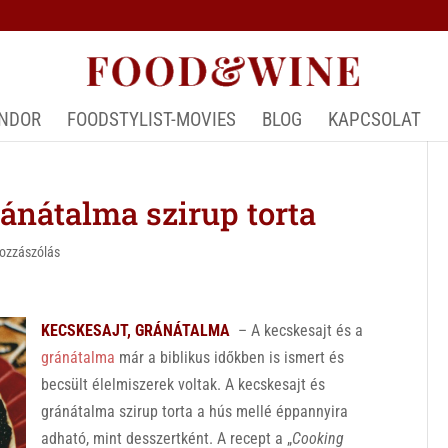
ÁNDOR
FOODSTYLIST-MOVIES
BLOG
KAPCSOLAT
nátalma szirup torta
hozzászólás
KECSKESAJT, GRÁNÁTALMA
– A kecskesajt és a
gránátalma
már a biblikus időkben is ismert és
becsült élelmiszerek voltak. A kecskesajt és
gránátalma szirup torta a hús mellé éppannyira
adható, mint desszertként. A recept a „
Cooking