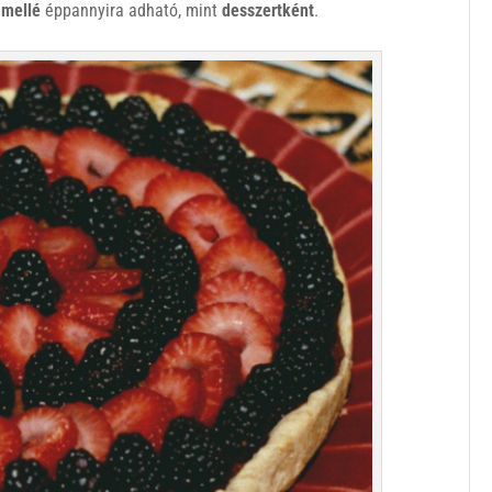
 mellé
éppannyira adható, mint
desszertként
.