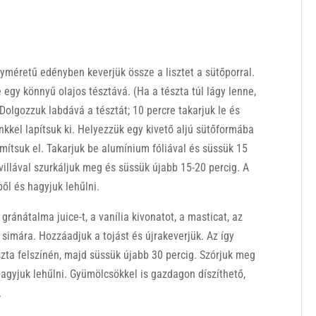
yméretű edényben keverjük össze a lisztet a sütőporral.
 egy könnyű olajos tésztává. (Ha a tészta túl lágy lenne,
Dolgozzuk labdává a tésztát; 10 percre takarjuk le és
nkkel lapítsuk ki. Helyezzük egy kivető aljú sütőformába
mítsuk el. Takarjuk be alumínium fóliával és süssük 15
, villával szurkáljuk meg és süssük újabb 15-20 percig. A
ből és hagyjuk lehűlni.
 gránátalma juice-t, a vanília kivonatot, a masticat, az
simára. Hozzáadjuk a tojást és újrakeverjük. Az így
szta felszínén, majd süssük újabb 30 percig. Szórjuk meg
hagyjuk lehűlni. Gyümölcsökkel is gazdagon díszíthető,
.