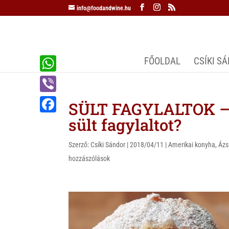
info@foodandwine.hu
FŐOLDAL
CSÍKI S
W
h
V
SÜLT FAGYLALTOK – 
a
i
sült fagylaltot?
F
t
b
a
s
Szerző:
Csíki Sándor
|
2018/04/11
|
Amerikai konyha
,
Ázs
e
c
hozzászólások
A
r
e
p
b
p
o
o