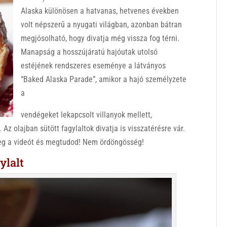
Alaska különösen a hatvanas, hetvenes években
volt népszerű a nyugati világban, azonban bátran
megjósolható, hogy divatja még vissza fog térni.
Manapság a hosszújáratú hajóutak utolsó
estéjének rendszeres eseménye a látványos
“Baked Alaska Parade”, amikor a hajó személyzete
a
vendégeket lekapcsolt villanyok mellett,
 Az olajban sütött fagylaltok divatja is visszatérésre vár.
meg a videót és megtudod! Nem ördöngösség!
ylalt