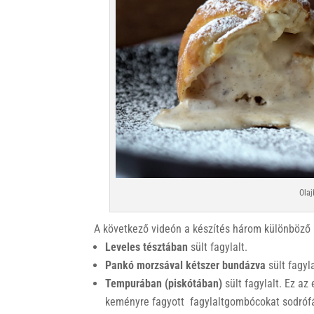
Olaj
A következő videón a készítés három különböző m
Leveles tésztában
sült fagylalt.
Pankó morzsával kétszer bundázva
sült fagyla
Tempurában (piskótában)
sült fagylalt. Ez az
keményre fagyott fagylaltgombócokat sodrófáva