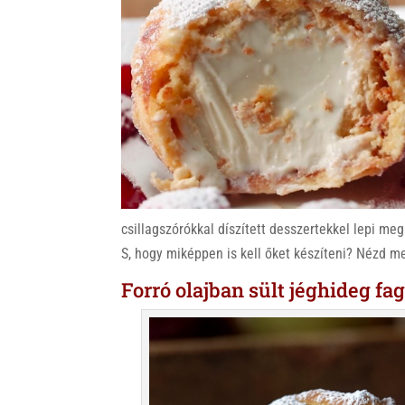
k
csillagszórókkal díszített desszertekkel lepi meg.
S, hogy miképpen is kell őket készíteni? Nézd 
Forró olajban sült jéghideg fag