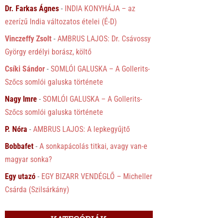
Dr. Farkas Ágnes
-
INDIA KONYHÁJA – az
ezerízű India változatos ételei (É-D)
Vinczeffy Zsolt
-
AMBRUS LAJOS: Dr. Csávossy
György erdélyi borász, költő
Csíki Sándor
-
SOMLÓI GALUSKA – A Gollerits-
Szőcs somlói galuska története
Nagy Imre
-
SOMLÓI GALUSKA – A Gollerits-
Szőcs somlói galuska története
P. Nóra
-
AMBRUS LAJOS: A lepkegyűjtő
Bobbafet
-
A sonkapácolás titkai, avagy van-e
magyar sonka?
Egy utazó
-
EGY BIZARR VENDÉGLŐ – Micheller
Csárda (Szilsárkány)