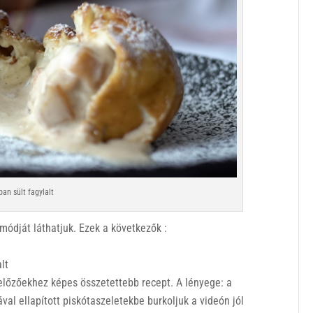
ban sült fagylalt
ódját láthatjuk. Ezek a következők :
lt
 előzőekhez képes összetettebb recept. A lényege: a
l ellapított piskótaszeletekbe burkoljuk a videón jól