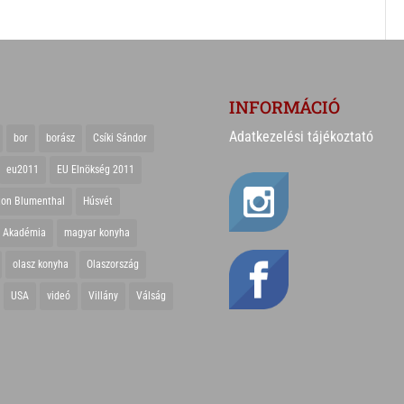
INFORMÁCIÓ
Adatkezelési tájékoztató
bor
borász
Csíki Sándor
eu2011
EU Elnökség 2011
ton Blumenthal
Húsvét
r Akadémia
magyar konyha
olasz konyha
Olaszország
USA
videó
Villány
Válság