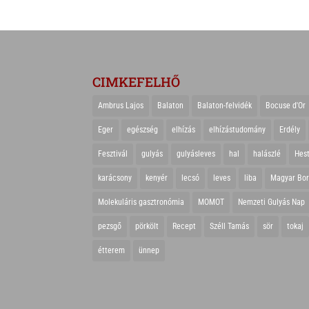
CIMKEFELHŐ
Ambrus Lajos
Balaton
Balaton-felvidék
Bocuse d'Or
Eger
egészség
elhízás
elhízástudomány
Erdély
Fesztivál
gulyás
gulyásleves
hal
halászlé
Hes
karácsony
kenyér
lecsó
leves
liba
Magyar Bo
Molekuláris gasztronómia
MOMOT
Nemzeti Gulyás Nap
pezsgő
pörkölt
Recept
Széll Tamás
sör
tokaj
étterem
ünnep