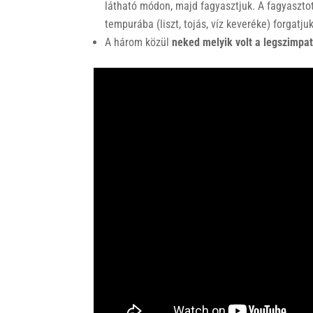
látható módon, majd fagyasztjuk. A fagyasztot
tempurába (liszt, tojás, víz keveréke) forgatju
A három közül
neked melyik volt a legszimpa