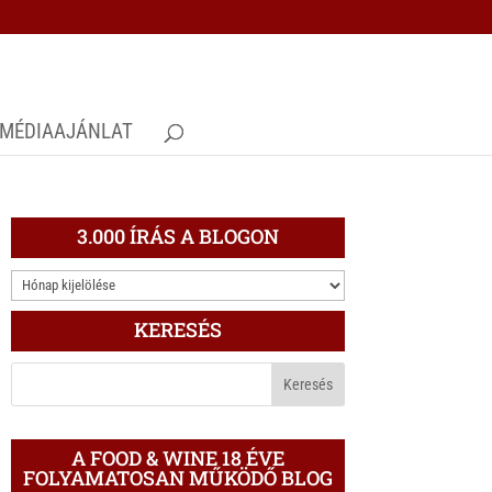
MÉDIAAJÁNLAT
3.000 ÍRÁS A BLOGON
3.000
ÍRÁS
KERESÉS
A
BLOGON
A FOOD & WINE 18 ÉVE
FOLYAMATOSAN MŰKÖDŐ BLOG