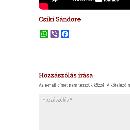
Csíki Sándor♣
W
V
F
h
i
a
a
b
c
t
e
e
s
r
b
Hozzászólás írása
A
o
p
o
Az e-mail címet nem tesszük közzé.
A kötelező
p
k