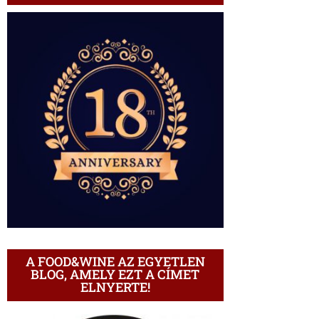
A FOOD&WINE AZ EGYETLEN
BLOG, AMELY EZT A CÍMET
ELNYERTE!