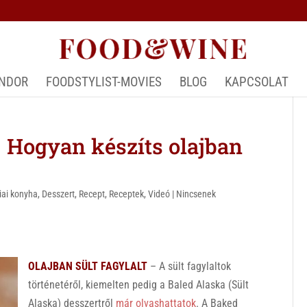
ÁNDOR
FOODSTYLIST-MOVIES
BLOG
KAPCSOLAT
Hogyan készíts olajban
iai konyha
,
Desszert
,
Recept
,
Receptek
,
Videó
|
Nincsenek
OLAJBAN SÜLT FAGYLALT
– A sült fagylaltok
történetéről, kiemelten pedig a Baled Alaska (Sült
Alaska) desszertről
már olvashattatok
. A Baked