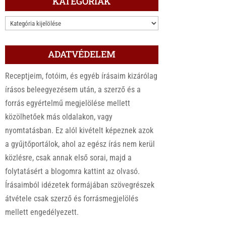
KATEGÓRIÁK
KATEGÓRIÁK
ADATVÉDELEM
Receptjeim, fotóim, és egyéb írásaim kizárólag
írásos beleegyezésem után, a szerző és a
forrás egyértelmű megjelölése mellett
közölhetőek más oldalakon, vagy
nyomtatásban. Ez alól kivételt képeznek azok
a gyűjtőportálok, ahol az egész írás nem kerül
közlésre, csak annak első sorai, majd a
folytatásért a blogomra kattint az olvasó.
Írásaimból idézetek formájában szövegrészek
átvétele csak szerző és forrásmegjelölés
mellett engedélyezett.