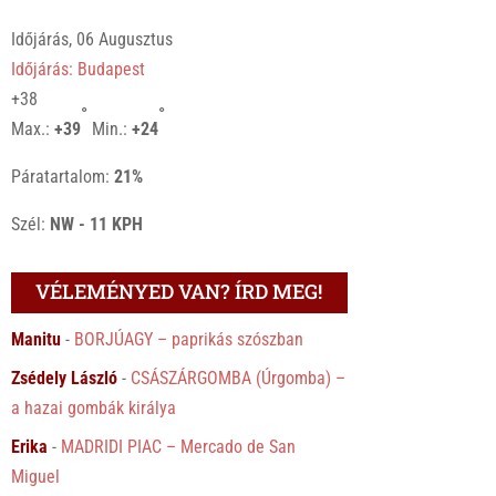
Időjárás, 06 Augusztus
Időjárás: Budapest
+
38
°
°
Max.:
+
39
Min.:
+
24
Páratartalom:
21%
Szél:
NW - 11 KPH
VÉLEMÉNYED VAN? ÍRD MEG!
Manitu
-
BORJÚAGY – paprikás szószban
Zsédely László
-
CSÁSZÁRGOMBA (Úrgomba) –
a hazai gombák királya
Erika
-
MADRIDI PIAC – Mercado de San
Miguel