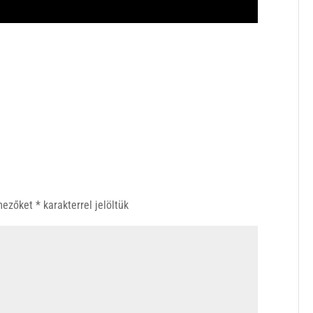
 mezőket
*
karakterrel jelöltük