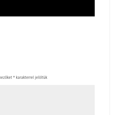
 mezőket
*
karakterrel jelöltük