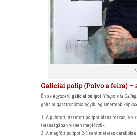
A
Galíciai polip (Polvo a feira) 
Én az egyszerű
galíciai polipot
(Pulpo a la Galleg
galíciai gasztronómia egyik legismertebb képvis
A puhított, tisztított polipot blansírozzuk, a 
társaságában vízben megfőzzük.
A megfőtt polipot 2-3 centiméteres darabokra v