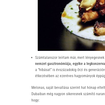
Számtalanszor leírtam már, mert lényegesnek
nemzet gasztronómiája, egyike a legkonzerva
a “hibásat” is évszázadokig őrzi és generációr
étkezésében az ezeréves hagyományok éppúgy 
Melonas, saját bevallása szerint hat hónap eltel
Dubaiban még nagyon sikeresnek számító naranc
hogy: