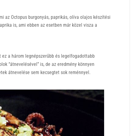
ami az Octopus burgonyás, paprikás, olíva olajos készítési
paprika is, ami ebben az esetben már közel visza a
t ez a három legnépszerűbb és legelfogadottabb
olok “átnevelésével” is, de az eredmény könnyen
tek átnevelése sem kecsegtet sok reménnyel.