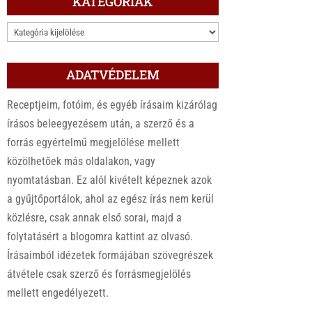
KATEGÓRIÁK
KATEGÓRIÁK
ADATVÉDELEM
Receptjeim, fotóim, és egyéb írásaim kizárólag
írásos beleegyezésem után, a szerző és a
forrás egyértelmű megjelölése mellett
közölhetőek más oldalakon, vagy
nyomtatásban. Ez alól kivételt képeznek azok
a gyűjtőportálok, ahol az egész írás nem kerül
közlésre, csak annak első sorai, majd a
folytatásért a blogomra kattint az olvasó.
Írásaimból idézetek formájában szövegrészek
átvétele csak szerző és forrásmegjelölés
mellett engedélyezett.