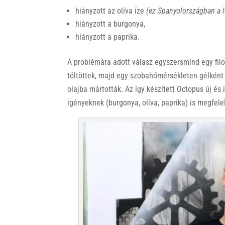
hiányzott az olíva íze
(ez Spanyolországban a 
hiányzott a burgonya,
hiányzott a paprika.
A problémára adott válasz egyszersmind egy fil
töltöttek, majd egy szobahőmérsékleten gélként
olajba mártották. Az így készített Octopus új é
igényeknek (burgonya, olíva, paprika) is megfele