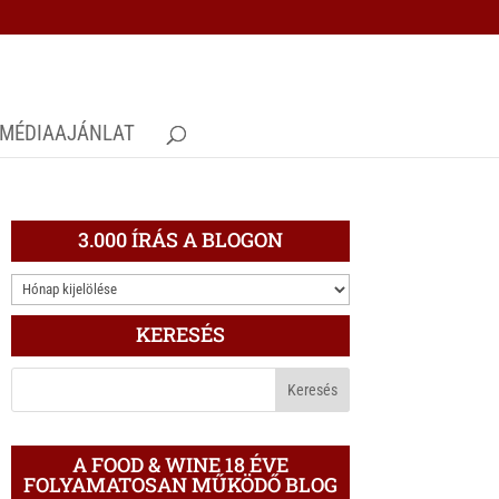
MÉDIAAJÁNLAT
3.000 ÍRÁS A BLOGON
3.000
ÍRÁS
KERESÉS
A
BLOGON
A FOOD & WINE 18 ÉVE
FOLYAMATOSAN MŰKÖDŐ BLOG