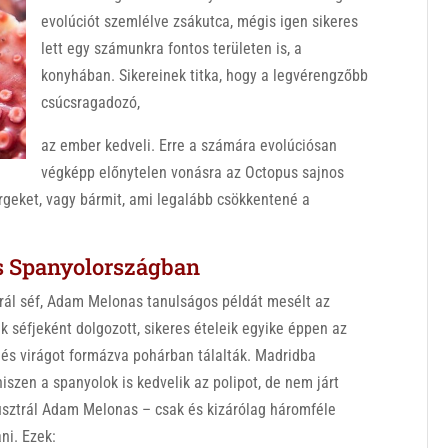
evolúciót szemlélve zsákutca, mégis igen sikeres
lett egy számunkra fontos területen is, a
konyhában. Sikereinek titka, hogy a legvérengzőbb
csúcsragadozó,
az ember kedveli. Erre a számára evolúciósan
végképp előnytelen vonásra az Octopus sajnos
érgeket, vagy bármit, ami legalább csökkentené a
s Spanyolországban
ál séf, Adam Melonas tanulságos példát mesélt az
ik séfjeként dolgozott, sikeres ételeik egyike éppen az
k és virágot formázva pohárban tálalták. Madridba
hiszen a spanyolok is kedvelik az polipot, de nem járt
ausztrál Adam Melonas – csak és kizárólag háromféle
ni. Ezek: