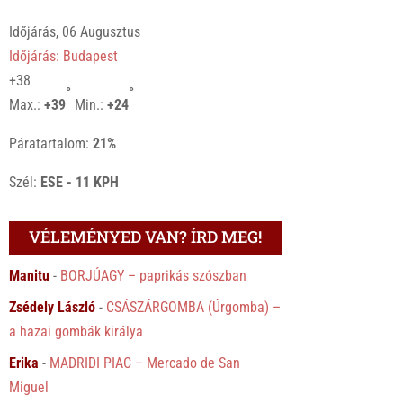
Időjárás, 06 Augusztus
Időjárás: Budapest
+
38
°
°
Max.:
+
39
Min.:
+
24
Páratartalom:
21%
Szél:
ESE - 11 KPH
VÉLEMÉNYED VAN? ÍRD MEG!
Manitu
-
BORJÚAGY – paprikás szószban
Zsédely László
-
CSÁSZÁRGOMBA (Úrgomba) –
a hazai gombák királya
Erika
-
MADRIDI PIAC – Mercado de San
Miguel