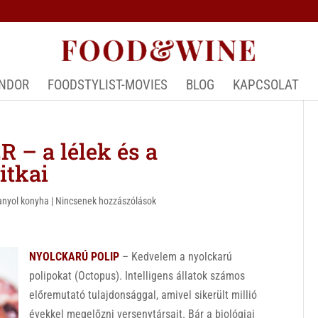
ÁNDOR
FOODSTYLIST-MOVIES
BLOG
KAPCSOLAT
 – a lélek és a
itkai
anyol konyha
|
Nincsenek hozzászólások
NYOLCKARÚ POLIP
– Kedvelem a nyolckarú
polipokat (Octopus). Intelligens állatok számos
előremutató tulajdonsággal, amivel sikerült millió
évekkel megelőzni versenytársait. Bár a biológiai