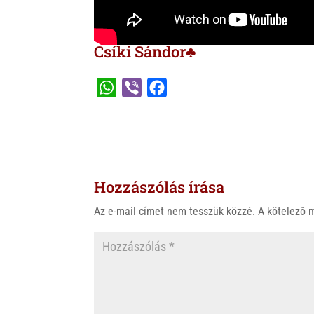
Csíki Sándor♣
W
V
F
h
i
a
a
b
c
t
e
e
s
r
b
Hozzászólás írása
A
o
p
o
Az e-mail címet nem tesszük közzé.
A kötelező
p
k