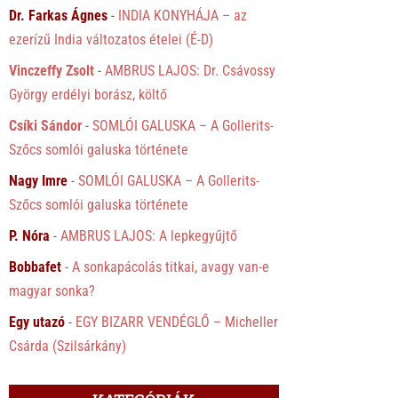
Dr. Farkas Ágnes
-
INDIA KONYHÁJA – az
ezerízű India változatos ételei (É-D)
Vinczeffy Zsolt
-
AMBRUS LAJOS: Dr. Csávossy
György erdélyi borász, költő
Csíki Sándor
-
SOMLÓI GALUSKA – A Gollerits-
Szőcs somlói galuska története
Nagy Imre
-
SOMLÓI GALUSKA – A Gollerits-
Szőcs somlói galuska története
P. Nóra
-
AMBRUS LAJOS: A lepkegyűjtő
Bobbafet
-
A sonkapácolás titkai, avagy van-e
magyar sonka?
Egy utazó
-
EGY BIZARR VENDÉGLŐ – Micheller
Csárda (Szilsárkány)