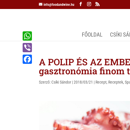
info@foodandwine.hu
FŐOLDAL
CSÍKI S
W
h
V
A POLIP ÉS AZ EMBER
a
i
gasztronómia finom t
F
t
b
a
s
Szerző:
Csíki Sándor
|
2018/03/21
|
Recept
,
Receptek
,
Sp
e
c
A
r
e
p
b
p
o
o