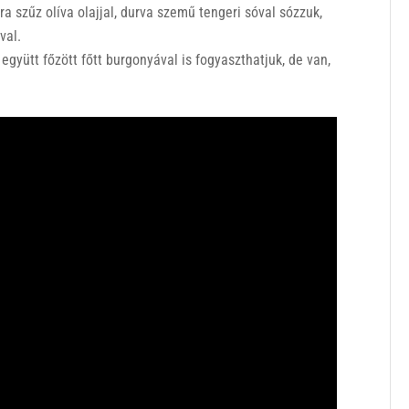
 szűz olíva olajjal, durva szemű tengeri sóval sózzuk,
val.
 együtt főzött főtt burgonyával is fogyaszthatjuk, de van,