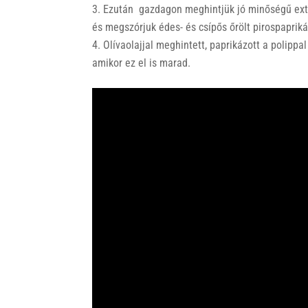
Ezután gazdagon meghintjük jó minőségű extra
és megszórjuk édes- és csípős őrölt pirospapriká
Olívaolajjal meghintett, paprikázott a polippal
amikor ez el is marad.