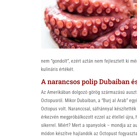
k
nem “gondolt”, ezért aztán nem fejlesztett ki m
kulináris értékét.
A narancsos polip Dubaiban é
Az Amerikában dolgozó görög származású ausztr
Octopusról. Mikor Dubaiban, a “Burj al Arab” egy
Octopus volt. Naranccsal, sáfránnyal készítetté
érkezvén megpróbálkozott ezzel az étellel újra, 
sikerrel. Miért? Mert a spanyolok – mondja az 
módon készítve hajlandók az Octopust fogyaszta