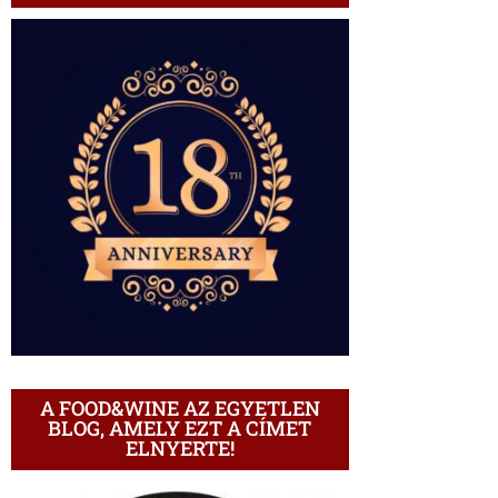
A FOOD&WINE AZ EGYETLEN
BLOG, AMELY EZT A CÍMET
ELNYERTE!