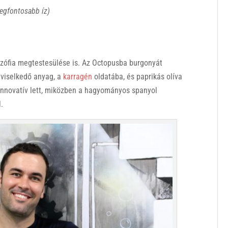
legfontosabb íz)
ozófia megtestesülése is. Az Octopusba burgonyát
 viselkedő anyag, a
karragén
oldatába, és paprikás olíva
s innovatív lett, miközben a hagyományos spanyol
l.