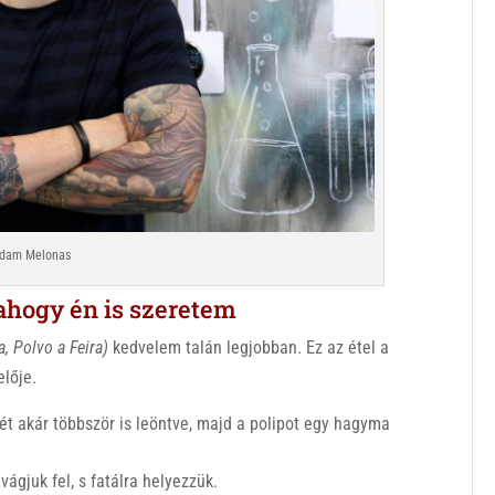
dam Melonas
– ahogy én is szeretem
a, Polvo a Feira)
kedvelem talán legjobban. Ez az étel a
elője.
vizét akár többször is leöntve, majd a polipot egy hagyma
ágjuk fel, s fatálra helyezzük.