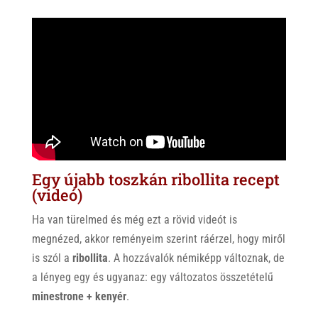
Egy újabb toszkán ribollita recept
(videó)
Ha van türelmed és még ezt a rövid videót is
megnézed, akkor reményeim szerint ráérzel, hogy miről
is szól a
ribollita
. A hozzávalók némiképp változnak, de
a lényeg egy és ugyanaz: egy változatos összetételű
minestrone
+ kenyér
.