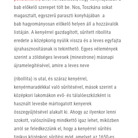
bab előkelő szerepet tölt be. Nos, Toszkána sokat
magasztalt, egyszerű paraszti konyhájában a
bab hagyományosan előkelő helyen áll a hozzávalók
listáján. A kenyérrel gazdagított, sűrített ribollita
eredete a középkorig nyúlik vissza és a leves egyfajta
újrahasznosításnak is tekinthető. Egyes vélemények
szerint a zöldséges levesek (minestrone) másnapi
újramelegítésével, amire a leves neve
(ribollita) is utal, és száraz kenyérrel,
kenyérmaradékkal való sűrítésével, mások szerint a
középkori lakomákon evő- és tálalóeszközként is
használt levesbe mártogatott kenyerek
összegyűjtésével alakult ki. Ahogy az ilyenkor lenni
szokott, valószínűleg mindkettő igaz lehet, miközben
arról se feledkezzünk el, hogy a kenyérrel sűrítés
tipikus középkori sűrítési mód, amelyet az 1650-es