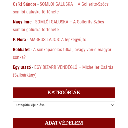
Csíki Sándor
-
SOMLÓI GALUSKA – A Gollerits-Szőcs
somlói galuska története
Nagy Imre
-
SOMLÓI GALUSKA – A Gollerits-Szőcs
somlói galuska története
P. Nóra
-
AMBRUS LAJOS: A lepkegyűjtő
Bobbafet
-
A sonkapácolás titkai, avagy van-e magyar
sonka?
Egy utazó
-
EGY BIZARR VENDÉGLŐ – Micheller Csárda
(Szilsárkány)
KATEGÓRIÁK
KATEGÓRIÁK
ADATVÉDELEM