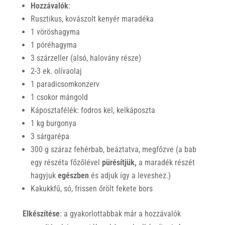
Hozzávalók
:
Rusztikus, kovászolt kenyér maradéka
1 vöröshagyma
1 póréhagyma
3 szárzeller (alsó, halovány része)
2-3 ek. olívaolaj
1 paradicsomkonzerv
1 csokor mángold
Káposztafélék: fodros kel, kelkáposzta
1 kg burgonya
3 sárgarépa
300 g száraz fehérbab, beáztatva, megfőzve (a bab
egy részéta főzőlével
pürésítjük,
a maradék részét
hagyjuk
egészben
és adjuk így a leveshez.)
Kakukkfű, só, frissen őrölt fekete bors
Elkészítése
: a gyakorlottabbak már a hozzávalók