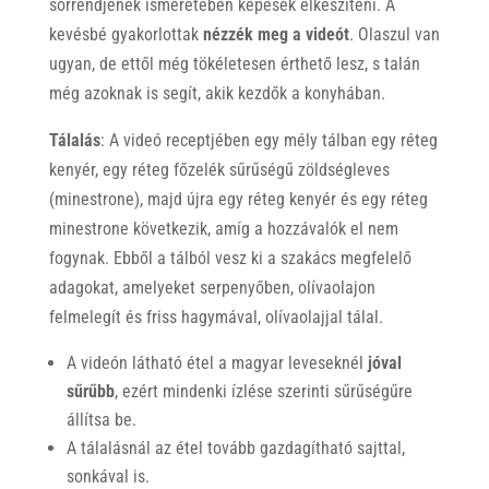
sorrendjének ismeretében képesek elkészíteni. A
kevésbé gyakorlottak
nézzék meg a videót
. Olaszul van
ugyan, de ettől még tökéletesen érthető lesz, s talán
még azoknak is segít, akik kezdők a konyhában.
Tálalás
: A videó receptjében egy mély tálban egy réteg
kenyér, egy réteg főzelék sűrűségű zöldségleves
(minestrone), majd újra egy réteg kenyér és egy réteg
minestrone következik, amíg a hozzávalók el nem
fogynak. Ebből a tálból vesz ki a szakács megfelelő
adagokat, amelyeket serpenyőben, olívaolajon
felmelegít és friss hagymával, olívaolajjal tálal.
A videón látható étel a magyar leveseknél
jóval
sűrűbb
, ezért mindenki ízlése szerinti sűrűségűre
állítsa be.
A tálalásnál az étel tovább gazdagítható sajttal,
sonkával is.