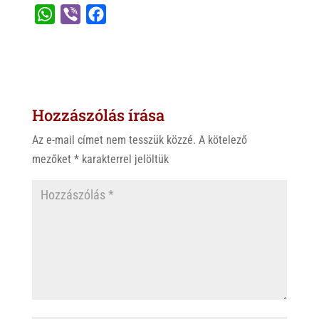
W
V
F
h
i
a
a
b
c
t
e
e
s
r
b
Hozzászólás írása
A
o
p
o
Az e-mail címet nem tesszük közzé.
A kötelező
p
k
mezőket
*
karakterrel jelöltük