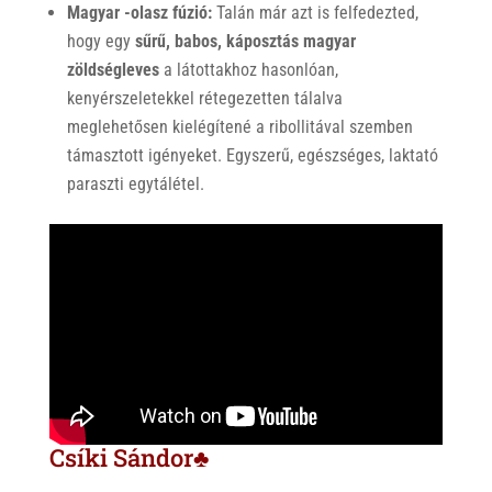
Magyar -olasz fúzió:
Talán már azt is felfedezted,
hogy egy
sűrű, babos, káposztás magyar
zöldségleves
a látottakhoz hasonlóan,
kenyérszeletekkel rétegezetten tálalva
meglehetősen kielégítené a ribollitával szemben
támasztott igényeket. Egyszerű, egészséges, laktató
paraszti egytálétel.
Csíki Sándor♣