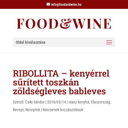
info@foodandwine.hu
Oldal kiválasztása
RIBOLLITA – kenyérrel
sűrített toszkán
zöldségleves bableves
Szerző:
Csíki Sándor
|
2018/03/14
|
olasz konyha
,
Olaszország
,
Recept
,
Receptek
|
Nincsenek hozzászólások