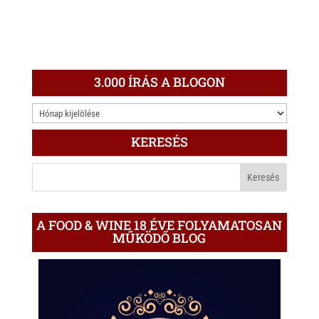
3.000 ÍRÁS A BLOGON
3.000
ÍRÁS
KERESÉS
A
BLOGON
A FOOD & WINE 18 ÉVE FOLYAMATOSAN
MŰKÖDŐ BLOG