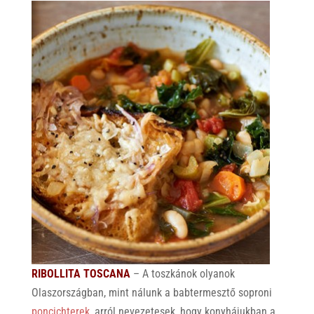
RIBOLLITA TOSCANA
– A toszkánok olyanok
Olaszországban, mint nálunk a babtermesztő soproni
poncichterek,
arról nevezetesek, hogy konyhájukban a