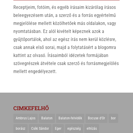
Receptjeim, fotóim, és egyéb írásaim kizárólag írásos
beleegyezésem után, a szerző és a forrás egyértelmű
megjelölése mellett közölhetőek más oldalakon, vagy
nyomtatásban. Ez alól kivételt képeznek azok a
gyűjtőportálok, ahol az egész írás nem kerül közlésre,
csak annak első sorai, majd a folytatásért a blogomra
kattint az olvasó. Írásaimból idézetek formájában
szövegrészek átvétele csak szerző és forrásmegjelölés
mellett engedélyezett.
CIMKEFELHŐ
Ambrus Lajos
Balaton
Balaton-felvidék
Bocuse d'Or
bor
borász
Csíki Sándor
Eger
egészség
elhízás