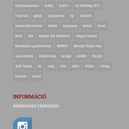
elhízástudomány
Erdély
eu2011
EU Elnökség 2011
Fesztivál
gulyás
gulyásleves
hal
halászlé
Heston Blumenthal
Húsvét
karácsony
kenyér
lecsó
leves
liba
Magyar Bor Akadémia
magyar konyha
Molekuláris gasztronómia
MOMOT
Nemzeti Gulyás Nap
olasz konyha
Olaszország
pezsgő
pörkölt
Recept
Széll Tamás
sör
tokaj
USA
videó
Villány
Válság
étterem
ünnep
INFORMÁCIÓ
Adatkezelési tájékoztató