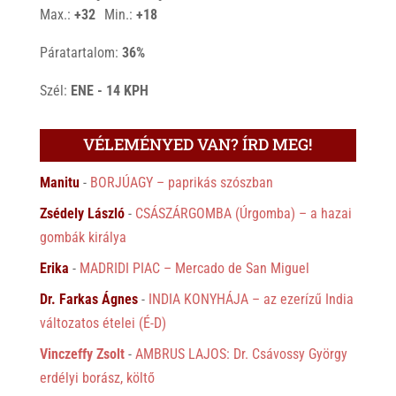
°
°
Max.:
+
32
Min.:
+
18
Páratartalom:
36%
Szél:
ENE - 14 KPH
VÉLEMÉNYED VAN? ÍRD MEG!
Manitu
-
BORJÚAGY – paprikás szószban
Zsédely László
-
CSÁSZÁRGOMBA (Úrgomba) – a hazai
gombák királya
Erika
-
MADRIDI PIAC – Mercado de San Miguel
Dr. Farkas Ágnes
-
INDIA KONYHÁJA – az ezerízű India
változatos ételei (É-D)
Vinczeffy Zsolt
-
AMBRUS LAJOS: Dr. Csávossy György
erdélyi borász, költő