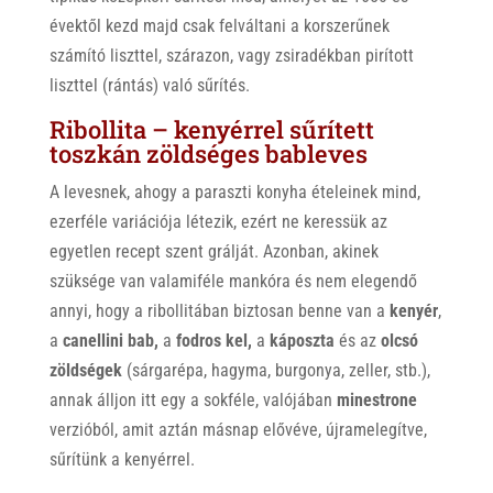
évektől kezd majd csak felváltani a korszerűnek
számító liszttel, szárazon, vagy zsiradékban pirított
liszttel (rántás) való sűrítés.
Ribollita – kenyérrel sűrített
toszkán zöldséges bableves
A levesnek, ahogy a paraszti konyha ételeinek mind,
ezerféle variációja létezik, ezért ne keressük az
egyetlen recept szent grálját. Azonban, akinek
szüksége van valamiféle mankóra és nem elegendő
annyi, hogy a ribollitában biztosan benne van a
kenyér
,
a
canellini bab,
a
fodros kel,
a
káposzta
és az
olcsó
zöldségek
(sárgarépa, hagyma, burgonya, zeller, stb.),
annak álljon itt egy a sokféle, valójában
minestrone
verzióból, amit aztán másnap elővéve, újramelegítve,
sűrítünk a kenyérrel.