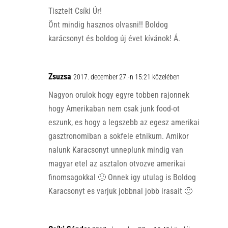
p
k
Tisztelt Csíki Úr!
Önt mindig hasznos olvasni!! Boldog
karácsonyt és boldog új évet kívánok! Á.
Zsuzsa
2017. december 27.-n 15:21 közelében
Nagyon orulok hogy egyre tobben rajonnek
hogy Amerikaban nem csak junk food-ot
eszunk, es hogy a legszebb az egesz amerikai
gasztronomiban a sokfele etnikum. Amikor
nalunk Karacsonyt unneplunk mindig van
magyar etel az asztalon otvozve amerikai
finomsagokkal 🙂 Onnek igy utulag is Boldog
Karacsonyt es varjuk jobbnal jobb irasait 🙂