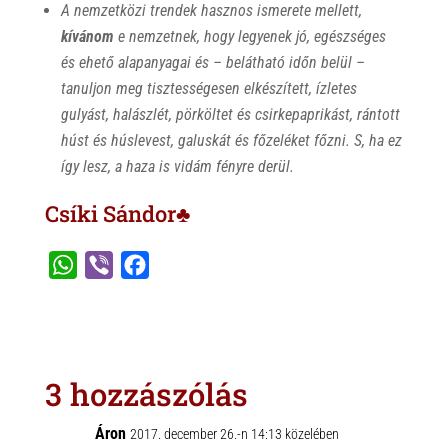
A nemzetközi trendek hasznos ismerete mellett,
kívánom
e nemzetnek, hogy legyenek jó, egészséges
és ehető alapanyagai és – belátható időn belül –
tanuljon meg tisztességesen elkészített, ízletes
gulyást, halászlét, pörköltet és csirkepaprikást, rántott
húst és húslevest, galuskát és főzeléket főzni. S, ha ez
így lesz, a haza is vidám fényre derül.
Csíki Sándor♣
W
V
F
h
i
a
a
b
c
t
e
e
s
r
b
3 hozzászólás
A
o
p
o
Áron
2017. december 26.-n 14:13 közelében