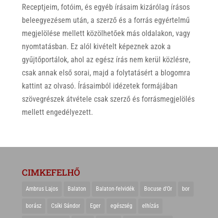
Receptjeim, fotóim, és egyéb írásaim kizárólag írásos
beleegyezésem után, a szerző és a forrás egyértelmű
megjelölése mellett közölhetőek más oldalakon, vagy
nyomtatásban. Ez alól kivételt képeznek azok a
gyűjtőportálok, ahol az egész írás nem kerül közlésre,
csak annak első sorai, majd a folytatásért a blogomra
kattint az olvasó. Írásaimból idézetek formájában
szövegrészek átvétele csak szerző és forrásmegjelölés
mellett engedélyezett.
CIMKEFELHŐ
Ambrus Lajos
Balaton
Balaton-felvidék
Bocuse d'Or
bor
borász
Csíki Sándor
Eger
egészség
elhízás