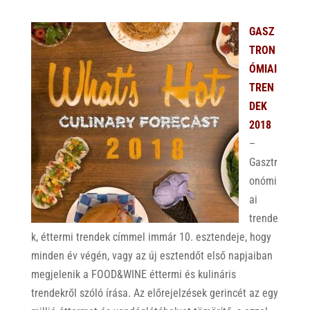
GASZ
TRON
ÓMIAI
TREN
DEK
2018
–
Gasztr
onómi
ai
trende
k, éttermi trendek címmel immár 10. esztendeje, hogy
minden év végén, vagy az új esztendőt első napjaiban
megjelenik a FOOD&WINE éttermi és kulináris
trendekről szóló írása. Az előrejelzések gerincét az egy