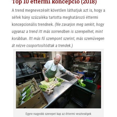
Top 10 éttermi koncepció (2018)
A trend megnevezését követően láthatjuk azt is, hogy a
séfek hány százaléka tartotta meghatározó éttermi
koncepcionális trendnek.
(Ne zavarjon meg senkit, hogy
ugyanaz a trend itt más sorrendben is szerepelhet, mint
korábban. Itt más fő szempont szerint, más szemüvegen
át nézve csoportosítódtak a trendek.)
Egyre nagyobb szerepet kap az éttermi veszteségek