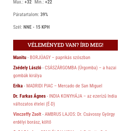
Max.:
+
32
Min.:
+
22
Páratartalom:
39%
Szél:
NNE - 15 KPH
VÉLEMÉNYED VAN? ÍRD MEG!
Manitu
-
BORJÚAGY – paprikás szószban
Zsédely László
-
CSÁSZÁRGOMBA (Úrgomba) – a hazai
gombák királya
Erika
-
MADRIDI PIAC – Mercado de San Miguel
Dr. Farkas Ágnes
-
INDIA KONYHÁJA – az ezerízű India
változatos ételei (É-D)
Vinczeffy Zsolt
-
AMBRUS LAJOS: Dr. Csávossy György
erdélyi borász, költő