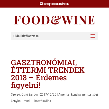
info@foodandwine.hu
Oldal kiválasztása
GASZTRONÓMIAI,
ÉTTERMI TRENDEK
2018 – Érdemes
figyelni!
Szerző:
Csíki Sándor
|
2017/12/26
|
Amerikai konyha
,
nemzetközi
konyha
,
Trend
|
3 hozzászólás