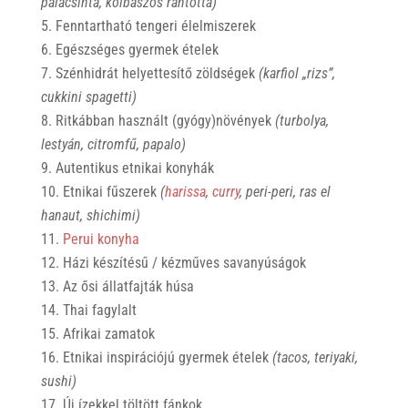
palacsinta, kolbászos rántotta)
Fenntartható tengeri élelmiszerek
Egészséges gyermek ételek
Szénhidrát helyettesítő zöldségek
(karfiol „rizs”,
cukkini spagetti)
Ritkábban használt (gyógy)növények
(turbolya,
lestyán, citromfű, papalo)
Autentikus etnikai konyhák
Etnikai fűszerek
(
harissa
,
curry
, peri-peri, ras el
hanaut, shichimi)
Perui konyha
Házi készítésű / kézműves savanyúságok
Az ősi állatfajták húsa
Thai fagylalt
Afrikai zamatok
Etnikai inspirációjú gyermek ételek
(tacos, teriyaki,
sushi)
Új ízekkel töltött fánkok