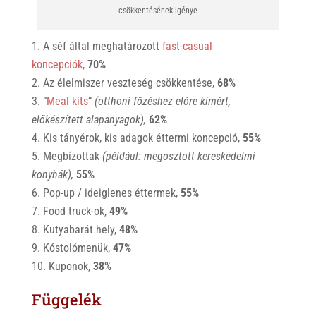
csökkentésének igénye
A séf által meghatározott
fast-casual
koncepciók,
70%
Az élelmiszer veszteség csökkentése,
68%
“
Meal kits
”
(otthoni főzéshez előre kimért,
előkészített alapanyagok),
62%
Kis tányérok, kis adagok éttermi koncepció,
55%
Megbízottak
(például: megosztott kereskedelmi
konyhák),
55%
Pop-up / ideiglenes éttermek,
55%
Food truck-ok,
49%
Kutyabarát hely,
48%
Kóstolómenük,
47%
Kuponok,
38%
Függelék