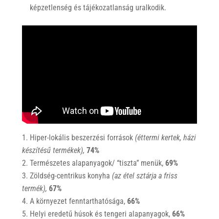
képzetlenség és tájékozatlanság uralkodik.
Hiper-lokális beszerzési források
(éttermi kertek, házi
készítésű termékek),
74%
Természetes
alapanyagok/ “tiszta” menük,
69%
Zöldség-centrikus konyha
(az étel sztárja a friss
termék),
67%
A környezet fenntarthatósága,
66%
Helyi eredetű húsok és tengeri alapanyagok,
66%