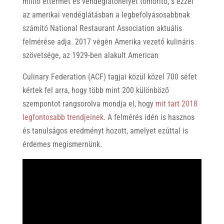
millió éttermet és vendéglátóhelyet tömörítő, s ezzel
az amerikai vendéglátásban a legbefolyásosabbnak
számító National Restaurant Association aktuális
felmérése adja. 2017 végén Amerika vezető kulináris
szövetsége, az 1929-ben alakult American
Culinary Federation (ACF) tagjai közül közel 700 séfet
kértek fel arra, hogy több mint 200 különböző
szempontot rangsorolva mondja el, hogy
mit tart 2018
legfontosabb trendjeinek
. A felmérés idén is hasznos
és tanulságos eredményt hozott, amelyet ezúttal is
érdemes megismernünk.