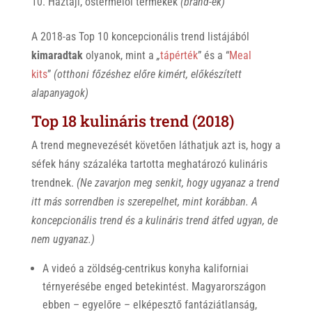
Háztáji, őstermelői termékek
(brand-ek)
A 2018-as Top 10 koncepcionális trend listájából
kimaradtak
olyanok, mint a
„
tápérték
” és a “
Meal
kits
”
(otthoni főzéshez előre kimért, előkészített
alapanyagok)
Top 18 kulináris trend (2018)
A trend megnevezését követően láthatjuk azt is, hogy a
séfek hány százaléka tartotta meghatározó kulináris
trendnek.
(Ne zavarjon meg senkit, hogy ugyanaz a trend
itt más sorrendben is szerepelhet, mint korábban. A
koncepcionális trend és a kulináris trend átfed ugyan, de
nem ugyanaz.)
A videó a zöldség-centrikus konyha kaliforniai
térnyerésébe enged betekintést. Magyarországon
ebben – egyelőre – elképesztő fantáziátlanság,