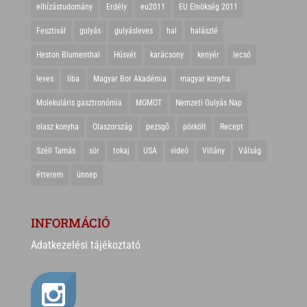
elhízástudomány
Erdély
eu2011
EU Elnökség 2011
Fesztivál
gulyás
gulyásleves
hal
halászlé
Heston Blumenthal
Húsvét
karácsony
kenyér
lecsó
leves
liba
Magyar Bor Akadémia
magyar konyha
Molekuláris gasztronómia
MOMOT
Nemzeti Gulyás Nap
olasz konyha
Olaszország
pezsgő
pörkölt
Recept
Széll Tamás
sör
tokaj
USA
videó
Villány
Válság
étterem
ünnep
INFORMÁCIÓ
Adatkezelési tájékoztató