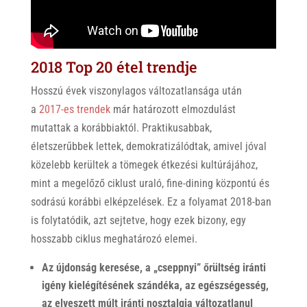
2018 Top 20 étel trendje
Hosszú évek viszonylagos változatlansága után
a
2017-es trendek
már határozott elmozdulást
mutattak a korábbiaktól. Praktikusabbak,
életszerűbbek lettek, demokratizálódtak, amivel jóval
közelebb kerültek a tömegek étkezési kultúrájához,
mint a megelőző ciklust uraló, fine-dining központú és
sodrású korábbi elképzelések. Ez a folyamat 2018-ban
is folytatódik, azt sejtetve, hogy ezek bizony, egy
hosszabb ciklus meghatározó elemei.
Az újdonság keresése, a „cseppnyi” őrültség iránti
igény kielégítésének szándéka, az egészségesség,
az elveszett múlt iránti nosztalgia változatlanul