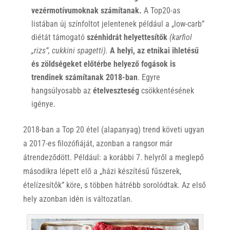
vezérmotívumoknak számítanak.
A Top20-as
listában új színfoltot jelentenek például a „low-carb”
diétát támogató
szénhidrát helyettesítők
(karfiol
„rizs”, cukkini spagetti).
A helyi, az etnikai ihletésű
és zöldségeket előtérbe helyező fogások is
trendinek számítanak 2018-ban
. Egyre
hangsúlyosabb az
ételveszteség
csökkentésének
igénye.
2018-ban a Top 20 étel (alapanyag) trend követi ugyan
a 2017-es filozófiáját, azonban a rangsor már
átrendeződött. Például: a korábbi 7. helyről a meglepő
másodikra lépett elő a „házi készítésű fűszerek,
ételízesítők” köre, s többen hátrébb sorolódtak. Az első
hely azonban idén is változatlan.