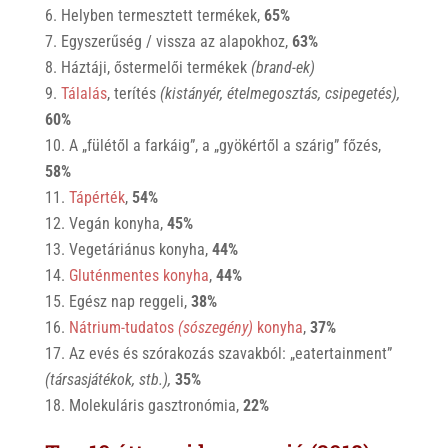
Helyben termesztett termékek,
65%
Egyszerűség / vissza az alapokhoz,
63%
Háztáji, őstermelői termékek
(brand-ek)
Tálalás
, terítés
(kistányér, ételmegosztás, csipegetés),
60%
A „fülétől a farkáig”, a „gyökértől a szárig” főzés,
58%
Tápérték
,
54%
Vegán konyha,
45%
Vegetáriánus konyha,
44%
Gluténmentes konyha
,
44%
Egész nap reggeli,
38%
Nátrium-tudatos
(sószegény)
konyha
,
37%
Az evés és szórakozás szavakból: „eatertainment”
(társasjátékok, stb.),
35%
Molekuláris gasztronómia,
22%