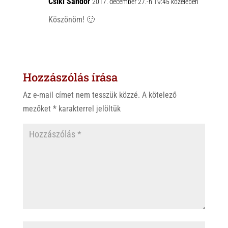
Csíki Sándor
2017. december 27.-n 19:45 közelében
Köszönöm! 🙂
Hozzászólás írása
Az e-mail címet nem tesszük közzé.
A kötelező
mezőket
*
karakterrel jelöltük