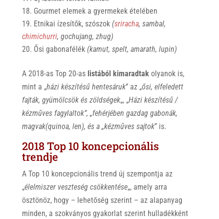
Gourmet elemek a gyermekek ételében
Etnikai ízesítők, szószok
(
sriracha
, sambal,
chimichurri
, gochujang, zhug)
Ősi gabonafélék
(kamut, spelt, amarath, lupin)
A 2018-as Top 20-as
listából kimaradtak
olyanok is,
mint a „
házi készítésű hentesáruk
” az „
ősi, elfeledett
fajták, gyümölcsök és zöldségek
„, „
Házi készítésű /
kézműves fagylaltok”, „fehérjében gazdag gabonák,
magvak
(quinoa, len), és a „kézműves sajtok
” is.
2018 Top 10 koncepcionális
trendje
A Top 10 koncepcionális trend új szempontja az
„
élelmiszer veszteség csökkentése
„, amely arra
ösztönöz, hogy – lehetőség szerint – az alapanyag
minden, a szokványos gyakorlat szerint hulladékként