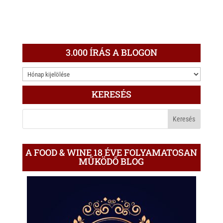
3.000 ÍRÁS A BLOGON
3.000
ÍRÁS
KERESÉS
A
BLOGON
A FOOD & WINE 18 ÉVE FOLYAMATOSAN
MŰKÖDŐ BLOG