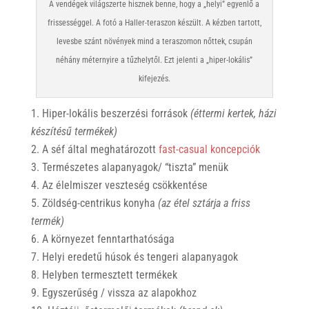
A vendégek világszerte hisznek benne, hogy a „helyi” egyenlő a
frissességgel. A fotó a Haller-teraszon készült. A kézben tartott,
levesbe szánt növények mind a teraszomon nőttek, csupán
néhány méternyire a tűzhelytől. Ezt jelenti a „hiper-lokális”
kifejezés.
Hiper-lokális beszerzési források
(éttermi kertek, házi
készítésű termékek)
A séf által meghatározott
fast-casual koncepciók
Természetes
alapanyagok/ “tiszta” menük
Az élelmiszer veszteség csökkentése
Zöldség-centrikus konyha
(az étel sztárja a friss
termék)
A környezet fenntarthatósága
Helyi eredetű húsok és tengeri alapanyagok
Helyben termesztett termékek
Egyszerűség / vissza az alapokhoz