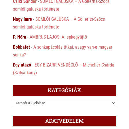
Csíki Sándor
-
SOMLÓI GALUSKA – A Gollerits-Szőcs
somlói galuska története
Nagy Imre
-
SOMLÓI GALUSKA – A Gollerits-Szőcs
somlói galuska története
P. Nóra
-
AMBRUS LAJOS: A lepkegyűjtő
Bobbafet
-
A sonkapácolás titkai, avagy van-e magyar
sonka?
Egy utazó
-
EGY BIZARR VENDÉGLŐ – Micheller Csárda
(Szilsárkány)
KATEGÓRIÁK
KATEGÓRIÁK
ADATVÉDELEM