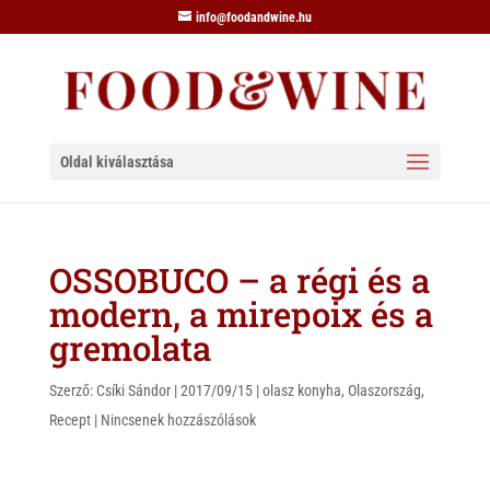
info@foodandwine.hu
Oldal kiválasztása
OSSOBUCO – a régi és a
modern, a mirepoix és a
gremolata
Szerző:
Csíki Sándor
|
2017/09/15
|
olasz konyha
,
Olaszország
,
Recept
|
Nincsenek hozzászólások