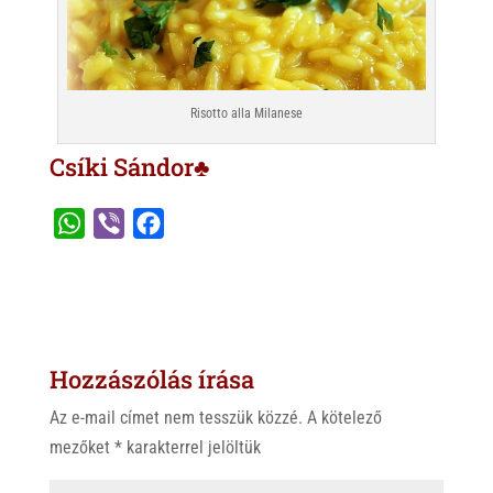
Risotto alla Milanese
Csíki Sándor♣
W
V
F
h
i
a
a
b
c
t
e
e
s
r
b
Hozzászólás írása
A
o
p
o
Az e-mail címet nem tesszük közzé.
A kötelező
p
k
mezőket
*
karakterrel jelöltük