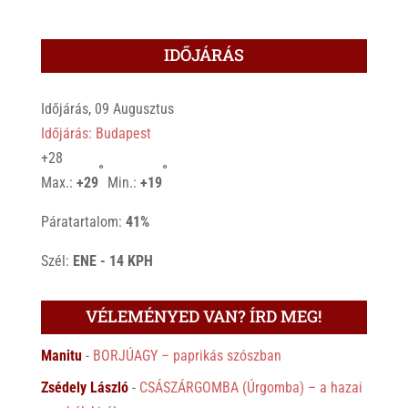
IDŐJÁRÁS
Időjárás, 09 Augusztus
Időjárás: Budapest
+
28
°
°
Max.:
+
29
Min.:
+
19
Páratartalom:
41%
Szél:
ENE - 14 KPH
VÉLEMÉNYED VAN? ÍRD MEG!
Manitu
-
BORJÚAGY – paprikás szószban
Zsédely László
-
CSÁSZÁRGOMBA (Úrgomba) – a hazai