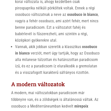
korai változata is, ahogy kezdetben csak
pirospaprika nélküli pörköltek voltak. Ennek a régi
ossobuco változatnak a neve az
ossobuco in bianco
,
vagyis a fehér ossobuco, ami azért fehér, mert nincs
benne paradicsom. Ezt a változatot fahéj és
babérlevél is fűszerezheti, ami szintén a régi,
középkori gyökerekre utal.
Vannak, akik jobban szeretik a klasszikus
ossobuco
in bianco
verziót, mert úgy tartják, hogy az Ossobuco
alla milanese túlzottan és határozottan paradicsom
ízű, és ez a paradicsom íz eluralkodik a gremolatan
és a visszafogott karakterű sáfrányos rizottón.
A modern változatok
A modern, mai változatokban paradicsom már
többnyire van, és a zöldségek is általánossá váltak. Az
ossobuco a Mediterráneumban kedvelt
mirepoix