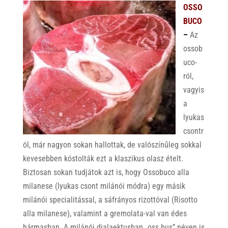
OSSO
BUCO
–
Az
ossob
uco-
ról,
vagyis
a
lyukas
csontr
ól, már nagyon sokan hallottak, de valószínűleg sokkal
kevesebben kóstolták ezt a klaszikus olasz ételt.
Biztosan sokan tudjátok azt is, hogy Ossobuco alla
milanese (lyukas csont milánói módra) egy másik
milánói specialitással, a sáfrányos rizottóval (Risotto
alla milanese), valamint a gremolata-val van édes
hármasban. A milánói dialaektusban „oss bus” néven is