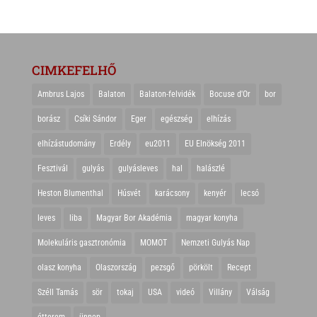
CIMKEFELHŐ
Ambrus Lajos
Balaton
Balaton-felvidék
Bocuse d'Or
bor
borász
Csíki Sándor
Eger
egészség
elhízás
elhízástudomány
Erdély
eu2011
EU Elnökség 2011
Fesztivál
gulyás
gulyásleves
hal
halászlé
Heston Blumenthal
Húsvét
karácsony
kenyér
lecsó
leves
liba
Magyar Bor Akadémia
magyar konyha
Molekuláris gasztronómia
MOMOT
Nemzeti Gulyás Nap
olasz konyha
Olaszország
pezsgő
pörkölt
Recept
Széll Tamás
sör
tokaj
USA
videó
Villány
Válság