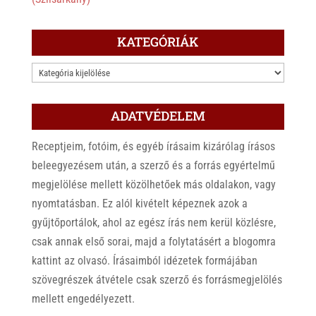
KATEGÓRIÁK
KATEGÓRIÁK
ADATVÉDELEM
Receptjeim, fotóim, és egyéb írásaim kizárólag írásos
beleegyezésem után, a szerző és a forrás egyértelmű
megjelölése mellett közölhetőek más oldalakon, vagy
nyomtatásban. Ez alól kivételt képeznek azok a
gyűjtőportálok, ahol az egész írás nem kerül közlésre,
csak annak első sorai, majd a folytatásért a blogomra
kattint az olvasó. Írásaimból idézetek formájában
szövegrészek átvétele csak szerző és forrásmegjelölés
mellett engedélyezett.