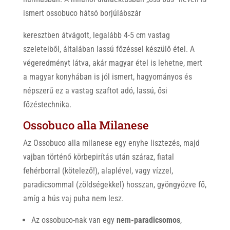
ismert ossobuco hátsó borjúlábszár
keresztben átvágott, legalább 4-5 cm vastag
szeleteiből, általában lassú főzéssel készülő étel. A
végeredményt látva, akár magyar étel is lehetne, mert
a magyar konyhában is jól ismert, hagyományos és
népszerű ez a vastag szaftot adó, lassú, ősi
főzéstechnika.
Ossobuco alla Milanese
Az Ossobuco alla milanese egy enyhe lisztezés, majd
vajban történő körbepirítás után száraz, fiatal
fehérborral (kötelező!), alaplével, vagy vízzel,
paradicsommal (zöldségekkel) hosszan, gyöngyözve fő,
amíg a hús vaj puha nem lesz.
Az ossobuco-nak van egy
nem-paradicsomos
,