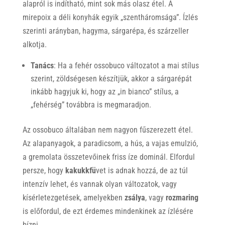
alapról is indítható, mint sok más olasz étel. A
mirepoix a déli konyhák egyik „szentháromsága”. Ízlés
szerinti arányban, hagyma, sárgarépa, és szárzeller
alkotja.
Tanács
: Ha a fehér ossobuco változatot a mai stílus
szerint, zöldségesen készítjük, akkor a sárgarépát
inkább hagyjuk ki, hogy az „in bianco” stílus, a
„fehérség” továbbra is megmaradjon.
Az ossobuco általában nem nagyon fűszerezett étel.
Az alapanyagok, a paradicsom, a hús, a vajas emulzió,
a gremolata összetevőinek friss íze dominál. Elfordul
persze, hogy
kakukkfü
vet is adnak hozzá, de az túl
intenzív lehet, és vannak olyan változatok, vagy
kísérletezgetések, amelyekben
zsálya
, vagy
rozmaring
is előfordul, de ezt érdemes mindenkinek az ízlésére
bízni.