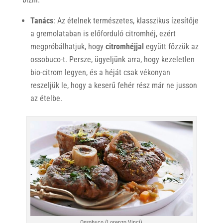
Tanács
: Az ételnek természetes, klasszikus ízesítője
a gremolataban is előforduló citromhéj, ezért
megpróbálhatjuk, hogy
citromhéjjal
együtt főzzük az
ossobuco-t. Persze, ügyeljünk arra, hogy kezeletlen
bio-citrom legyen, és a héját csak vékonyan
reszeljük le, hogy a keserű fehér rész már ne jusson
az ételbe.
Ossobuco (Lorenzo Vinci)