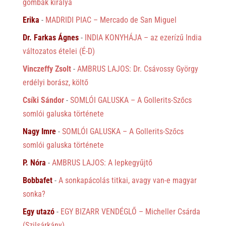
gombák királya
Erika
-
MADRIDI PIAC – Mercado de San Miguel
Dr. Farkas Ágnes
-
INDIA KONYHÁJA – az ezerízű India
változatos ételei (É-D)
Vinczeffy Zsolt
-
AMBRUS LAJOS: Dr. Csávossy György
erdélyi borász, költő
Csíki Sándor
-
SOMLÓI GALUSKA – A Gollerits-Szőcs
somlói galuska története
Nagy Imre
-
SOMLÓI GALUSKA – A Gollerits-Szőcs
somlói galuska története
P. Nóra
-
AMBRUS LAJOS: A lepkegyűjtő
Bobbafet
-
A sonkapácolás titkai, avagy van-e magyar
sonka?
Egy utazó
-
EGY BIZARR VENDÉGLŐ – Micheller Csárda
(Szilsárkány)