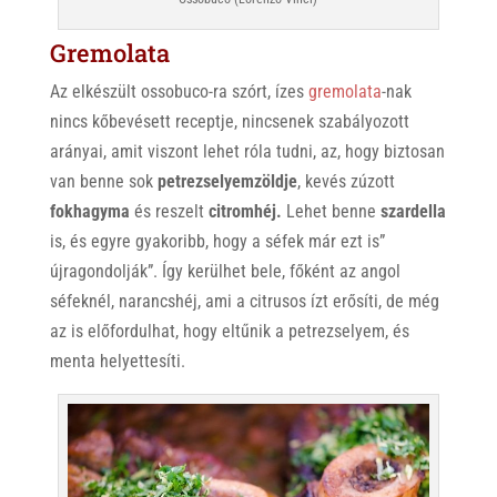
Gremolata
Az elkészült ossobuco-ra szórt, ízes
gremolata
-nak
nincs kőbevésett receptje, nincsenek szabályozott
arányai, amit viszont lehet róla tudni, az, hogy biztosan
van benne sok
petrezselyemzöldje
, kevés zúzott
fokhagyma
és reszelt
citromhéj.
Lehet benne
szardella
is, és egyre gyakoribb, hogy a séfek már ezt is”
újragondolják”. Így kerülhet bele, főként az angol
séfeknél, narancshéj, ami a citrusos ízt erősíti, de még
az is előfordulhat, hogy eltűnik a petrezselyem, és
menta helyettesíti.