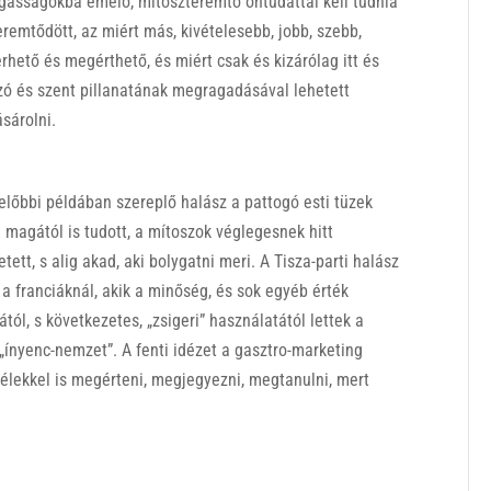
asságokba emelő, mítoszteremtő öntudattal kell tudnia
remtődött, az miért más, kivételesebb, jobb, szebb,
érhető és megérthető, és miért csak és kizárólag itt és
zó és szent pillanatának megragadásával lehetett
ásárolni.
előbbi példában szereplő halász a pattogó esti tüzek
 magától is tudott, a mítoszok véglegesnek hitt
tt, s alig akad, aki bolygatni meri. A Tisza-parti halász
 franciáknál, akik a minőség, és sok egyéb érték
ól, s következetes, „zsigeri” használatától lettek a
ínyenc-nemzet”. A fenti idézet a gasztro-marketing
s lélekkel is megérteni, megjegyezni, megtanulni, mert