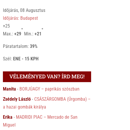
Időjárás, 08 Augusztus
Időjárás: Budapest
+
25
°
°
Max.:
+
29
Min.:
+
21
Páratartalom:
39%
Szél:
ENE - 15 KPH
VÉLEMÉNYED VAN? ÍRD MEG!
Manitu
-
BORJÚAGY – paprikás szószban
Zsédely László
-
CSÁSZÁRGOMBA (Úrgomba) –
a hazai gombák királya
Erika
-
MADRIDI PIAC – Mercado de San
Miguel