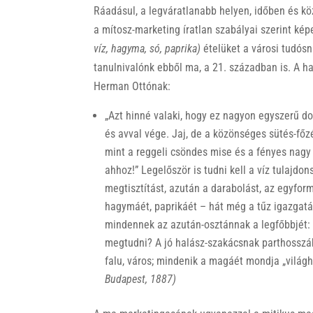
Ráadásul, a legváratlanabb helyen, időben és kö
a mítosz-marketing íratlan szabályai szerint k
víz, hagyma, só, paprika)
ételüket a városi tudós
tanulnivalónk ebből ma, a 21. században is. A h
Herman Ottónak:
„Azt hinné valaki, hogy ez nagyon egyszerű do
és avval vége. Jaj, de a közönséges sütés-főz
mint a reggeli csöndes mise és a fényes nagy
ahhoz!” Legelőször is tudni kell a víz tulajdo
megtisztítást, azután a darabolást, az egyfor
hagymáét, paprikáét – hát még a tűz igazgatás
mindennek az azután-osztánnak a legfőbbjét: h
megtudni? A jó halász-szakácsnak parthosszáb
falu, város; mindenik a magáét mondja „világh
Budapest, 1887)