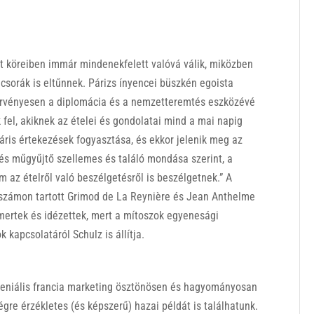
lit köreiben immár mindenekfelett valóvá válik, miközben
acsorák is eltűnnek. Párizs ínyencei büszkén egoista
gérvényesen a diplomácia és a nemzetteremtés eszközévé
 fel, akiknek az ételei és gondolatai mind a mai napig
náris értekezések fogyasztása, és ekkor jelenik meg az
ő és műgyűjtő szellemes és találó mondása szerint, a
 az ételről való beszélgetésről is beszélgetnek.” A
 számon tartott Grimod de La Reynière és Jean Anthelme
smertek és idézettek, mert a mítoszok egyenesági
 kapcsolatáról Schulz is állítja.
seniális francia marketing ösztönösen és hagyományosan
gre érzékletes (és képszerű) hazai példát is találhatunk.