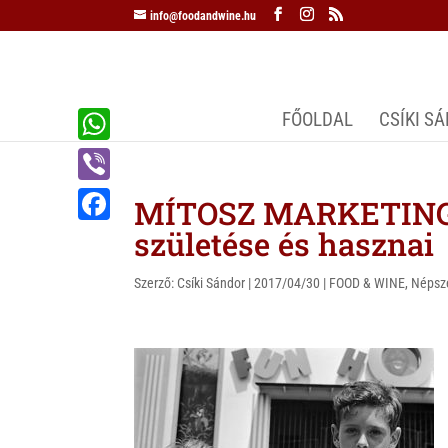
info@foodandwine.hu
FŐOLDAL
CSÍKI S
W
h
V
MÍTOSZ MARKETING 
a
i
születése és hasznai
F
t
b
a
s
Szerző:
Csíki Sándor
|
2017/04/30
|
FOOD & WINE
,
Népsz
e
c
A
r
e
p
b
p
o
o