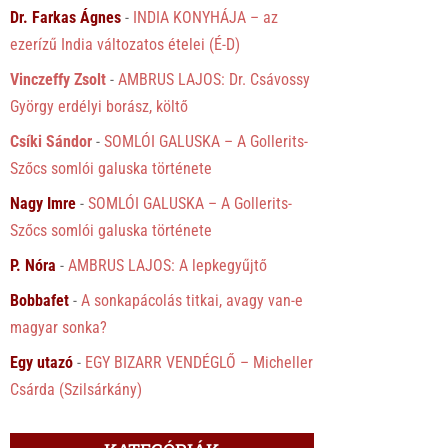
Dr. Farkas Ágnes
-
INDIA KONYHÁJA – az
ezerízű India változatos ételei (É-D)
Vinczeffy Zsolt
-
AMBRUS LAJOS: Dr. Csávossy
György erdélyi borász, költő
Csíki Sándor
-
SOMLÓI GALUSKA – A Gollerits-
Szőcs somlói galuska története
Nagy Imre
-
SOMLÓI GALUSKA – A Gollerits-
Szőcs somlói galuska története
P. Nóra
-
AMBRUS LAJOS: A lepkegyűjtő
Bobbafet
-
A sonkapácolás titkai, avagy van-e
magyar sonka?
Egy utazó
-
EGY BIZARR VENDÉGLŐ – Micheller
Csárda (Szilsárkány)