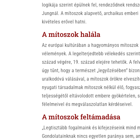
logikája szerint épülnek fel, rendeződnek rendsz
Jungnál. A mítoszok alapvető, archaikus emberi 
kivételes erővel hatni.
A mítoszok halála
Az európai kultúrában a hagyományos mítoszok h
vélemények. A legelterjedtebb vélekedés szerint
század végére, 19. század elejére tehetők. A fe
úgy tűnt, hogy a természet „legyőzésében” bizo
uralkodóvá válásával, a mítoszok örökre elveszí
nyugati társadalmak mítoszok nélkül élő, fogyaszt
teljességétől eltávolodott embere gyökértelen, 
félelmeivel és megválaszolatlan kérdéseivel.
A mítoszok feltámadása
„Legtisztább fogalmaink és kifejezéseink mind m
Gondolatainknak nincs egyetlen paránya sem, a