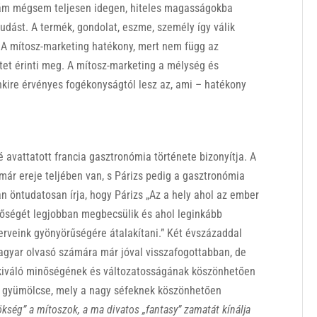
s, ám mégsem teljesen idegen, hiteles magasságokba
tudást. A termék, gondolat, eszme, személy így válik
 A mítosz-marketing hatékony, mert nem függ az
tet érinti meg. A mítosz-marketing a mélység és
nkire érvényes fogékonyságtól lesz az, ami – hatékony
 avattatott francia gasztronómia története bizonyítja. A
 már ereje teljében van, s Párizs pedig a gasztronómia
an öntudatosan írja, hogy Párizs „Az a hely ahol az ember
nőségét legjobban megbecsülik és ahol leginkább
erveink gyönyörűségére átalakítani.” Két évszázaddal
agyar olvasó számára már jóval visszafogottabban, de
 kiváló minőségének és változatosságának köszönhetően
 a gyümölcse, mely a nagy séfeknek köszönhetően
rökség” a mítoszok, a ma divatos „fantasy” zamatát kínálja