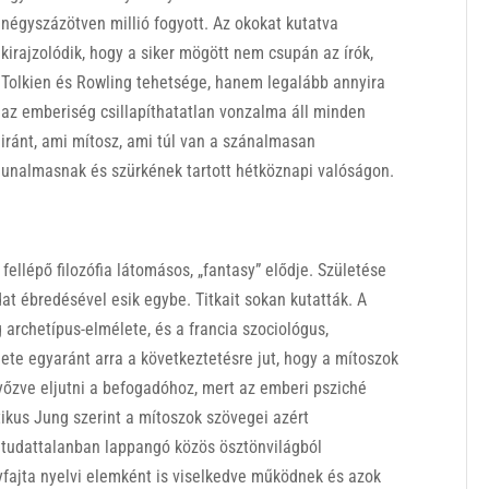
négyszázötven millió fogyott. Az okokat kutatva
kirajzolódik, hogy a siker mögött nem csupán az írók,
Tolkien és Rowling tehetsége, hanem legalább annyira
az emberiség csillapíthatatlan vonzalma áll minden
iránt, ami mítosz, ami túl van a szánalmasan
unalmasnak és szürkének tartott hétköznapi valóságon.
fellépő filozófia látomásos, „fantasy” elődje. Születése
t ébredésével esik egybe. Titkait sokan kutatták. A
g archetípus-elmélete, és a francia szociológus,
ete egyaránt arra a következtetésre jut, hogy a mítoszok
yőzve eljutni a befogadóhoz, mert az emberi psziché
ikus Jung szerint a mítoszok szövegei azért
v tudattalanban lappangó közös ösztönvilágból
fajta nyelvi elemként is viselkedve működnek és azok