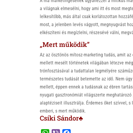
A ma marketingesének ugyanezzel a mitikus mag
a világnak elmesélni, hogy ami itt és most megte
lelkesítőbb, más által csak korlátozottan hozzáf
most, a jelenben levés vágyott, megnyugvást ho
elkészíteni és megízlelni, részesévé válni, megv
„Mert működik”
Az az ösztönös mítosz-marketing tudás, amit az 
mellett mesélt történetek világában létezve még
trónfosztásával a tudattalan legmélyére száműzete
természetes tudását betemette az idő. Nem úgy a
mellett, éppen ennek a tudásnak az ébren tartását
nyugati gasztronómiát világszerte meghatározó „
alaptéziseit illusztrálja. Érdemes őket szívvel, 
emberi, s mert működik.
Csíki Sándor♣