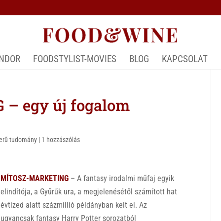
ÁNDOR
FOODSTYLIST-MOVIES
BLOG
KAPCSOLAT
– egy új fogalom
erű tudomány
|
1 hozzászólás
MÍTOSZ-MARKETING
– A fantasy irodalmi műfaj egyik
elindítója, a Gyűrűk ura, a megjelenésétől számított hat
évtized alatt százmillió példányban kelt el. Az
ugyancsak fantasy Harry Potter sorozatból