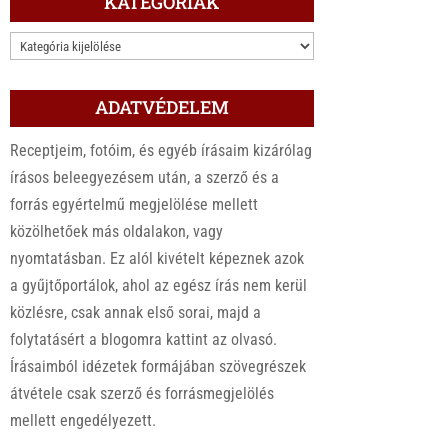
KATEGÓRIÁK
KATEGÓRIÁK
ADATVÉDELEM
Receptjeim, fotóim, és egyéb írásaim kizárólag
írásos beleegyezésem után, a szerző és a
forrás egyértelmű megjelölése mellett
közölhetőek más oldalakon, vagy
nyomtatásban. Ez alól kivételt képeznek azok
a gyűjtőportálok, ahol az egész írás nem kerül
közlésre, csak annak első sorai, majd a
folytatásért a blogomra kattint az olvasó.
Írásaimból idézetek formájában szövegrészek
átvétele csak szerző és forrásmegjelölés
mellett engedélyezett.