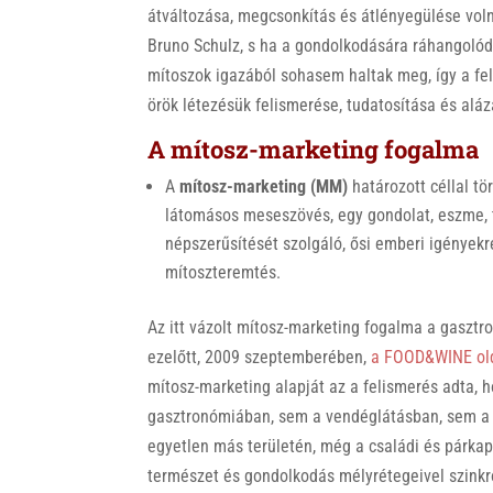
átváltozása, megcsonkítás és átlényegülése volna
Bruno Schulz, s ha a gondolkodására ráhangolódv
mítoszok igazából sohasem haltak meg, így a fe
örök létezésük felismerése, tudatosítása és alá
A mítosz-marketing fogalma
A
mítosz-marketing (MM)
határozott céllal tö
látomásos meseszövés, egy gondolat, eszme, 
népszerűsítését szolgáló, ősi emberi igényekre
mítoszteremtés.
Az itt vázolt mítosz-marketing fogalma a gasztr
ezelőtt, 2009 szeptemberében,
a FOOD&WINE old
mítosz-marketing alapját az a felismerés adta, 
gasztronómiában, sem a vendéglátásban, sem a 
egyetlen más területén, még a családi és párka
természet és gondolkodás mélyrétegeivel szinkro