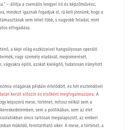
.” – állítja a zseniális lengyel író és képzőművész,
a, mindezt igaznak fogadjuk el, rá kell jönnünk, hogy a
ltámasztásuk sem lehet több, s nagyobb feladat, mint
zatos elfogadása.
rténő, a képi világ eszközeivel hangsúlyosan operáló
termék, vagy személy eladását, megismerését,
, vágyakra építő, azokat kielégítő, tudatosan irányított
onómia világának példáin érlelődött, és hét esztendővel
alán került először és elsőként megfogalmazásra
. A
hogy képszerű mese, történet, mítosz nélkül sem a
kereskedelemben, sem a politikában, sem az élet
pcsolatokban sincs tartósan megalapozott, az emberi
nban működő, fenntartható siker. A mese, a történet, a