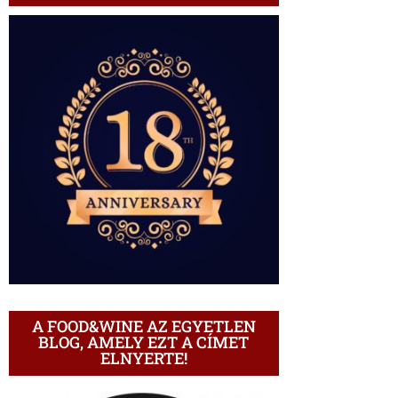
A FOOD&WINE AZ EGYETLEN
BLOG, AMELY EZT A CÍMET
ELNYERTE!