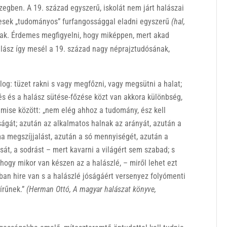
zegben. A 19. század egyszerű, iskolát nem járt halászai
épesek „tudományos” furfangossággal eladni egyszerű
(hal,
nak. Érdemes megfigyelni, hogy miképpen, mert akad
alász így mesél a 19. század nagy néprajztudósának,
log: tüzet rakni s vagy megfőzni, vagy megsütni a halat;
és és a halász sütése-főzése közt van akkora különbség,
 mise között: „nem elég ahhoz a tudomány, ész kell
nságát; azután az alkalmatos halnak az arányát, azután a
ma megszíjjalást, azután a só mennyiségét, azután a
át, a sodrást – mert kavarni a világért sem szabad; s
ogy mikor van készen az a halászlé, – miről lehet ezt
an hire van s a halászlé jóságáért versenyez folyómenti
írűnek.”
(Herman Ottó, A magyar halászat könyve,