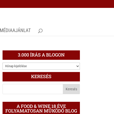
MÉDIAAJÁNLAT
3.000 ÍRÁS A BLOGON
3.000
ÍRÁS
KERESÉS
A
BLOGON
A FOOD & WINE 18 ÉVE
FOLYAMATOSAN MŰKÖDŐ BLOG