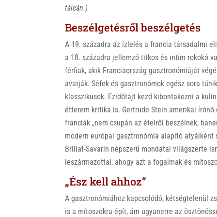
tálcán.)
Beszélgetésről beszélgetés
A 19. századra az ízlelés a francia társadalmi e
a 18. századra jellemző titkos és intim rokokó v
férfiak, akik Franciaország gasztronómiáját vé
avatják. Séfek és gasztronómok egész sora tűnik
klasszikusok. Ezidőtájt kezd kibontakozni a kuli
étterem kritika is. Gertrude Stein amerikai írón
franciák „nem csupán az ételről beszélnek, hanem
modern európai gasztronómia alapító atyáiként
Brillat-Savarin népszerű mondatai világszerte i
leszármazottai, ahogy azt a fogalmak és mítoszok
„Ész kell ahhoz”
A gasztronómiához kapcsolódó, kétségtelenül z
is a mítoszokra épít, ám ugyanerre az ösztönössé