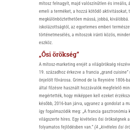
mítosz felnagyít, majd valószínűtlen és irreáli
emeli a terméket, a hozzá kötődő aktivitásokat, 
megkülönböztethetően mássá, jobbá, kiválóbbá.
iskolázottságtól, az egyetemes emberi természe
történetmesélés, a mítoszok iránti közös, minde
eszköz.
„Ősi örökség”
A mítosz-marketing erejét a világörökség részévé
19. századhoz érkezve a francia „grand cuisine”
önjelölt fővárosa. Grimod de la Reyniére 1806-b
által főzésre használt hozzávalók megfelelő mi
megértették, hogy miképpen kell ezeket érzéksz
később, 2016-ban járva, ugyanez a gondolat a m
így fogalmazódik meg: „A francia gasztronómia
világszerte híres. Egy kivételes ősi örökségnek
folyamatos fejlődésben van.”
(A „kivételes ősi ö