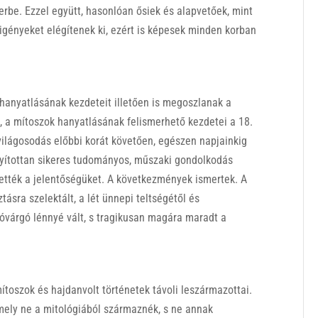
erbe. Ezzel együtt, hasonlóan ősiek és alapvetőek, mint
igényeket elégítenek ki, ezért is képesek minden korban
anyatlásának kezdeteit illetően is megoszlanak a
, a mítoszok hanyatlásának felismerhető kezdetei a 18.
lvilágosodás előbbi korát követően, egészen napjainkig
nyítottan sikeres tudományos, műszaki gondolkodás
tették a jelentőségüket. A következmények ismertek. A
ásra szelektált, a lét ünnepi teltségétől és
sóvárgó lénnyé vált, s tragikusan magára maradt a
ítoszok és hajdanvolt történetek távoli leszármazottai.
mely ne a mitológiából származnék, s ne annak