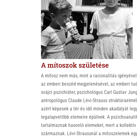
k
A mítoszok születése
A mítosz nem más, mint a racionalitás igényével 
az emberi beszéd megjelenésével, az emberi tuda
svájci pszichiáter, pszichológus Carl Gustav Jun
antropológus Claude Lévi-Strauss struktúraelmél
azért képesek a tér és idő minden akadályát leg
legalapvetőbb elemeire épülnek. A pszichoanalit
tartalmaznak hasonló elemeket, mert a kollektí
származnak. Lévi-Straussnál a mítoszelemek egy