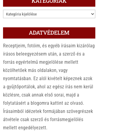
KATEGÓRIÁK
KATEGÓRIÁK
ADATVÉDELEM
Receptjeim, fotóim, és egyéb írásaim kizárólag
írásos beleegyezésem után, a szerző és a
forrás egyértelmű megjelölése mellett
közölhetőek más oldalakon, vagy
nyomtatásban. Ez alól kivételt képeznek azok
a gyűjtőportálok, ahol az egész írás nem kerül
közlésre, csak annak első sorai, majd a
folytatásért a blogomra kattint az olvasó.
Írásaimból idézetek formájában szövegrészek
átvétele csak szerző és forrásmegjelölés
mellett engedélyezett.