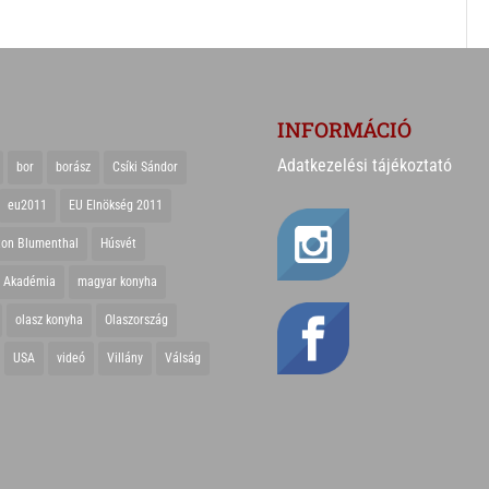
INFORMÁCIÓ
Adatkezelési tájékoztató
bor
borász
Csíki Sándor
eu2011
EU Elnökség 2011
ton Blumenthal
Húsvét
r Akadémia
magyar konyha
olasz konyha
Olaszország
USA
videó
Villány
Válság