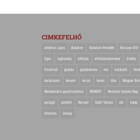
CIMKEFELHŐ
Ambrus Lajos
Balaton
Balaton-felvidék
Bocuse d'Or
Eger
egészség
elhízás
elhízástudomány
Erdély
Fesztivál
gulyás
gulyásleves
hal
halászlé
Hes
karácsony
kenyér
lecsó
leves
liba
Magyar Bo
Molekuláris gasztronómia
MOMOT
Nemzeti Gulyás Nap
pezsgő
pörkölt
Recept
Széll Tamás
sör
tokaj
étterem
ünnep