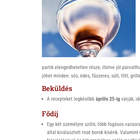
k
partik elengedhetetlen része, illetve jól párosít
jöhet minden: sós, édes, fűszeres, sült, főtt, grill
Beküldés
A recepteket legkésőbb
április 25-ig
várják, id
Fődíj
Egy két személyre szóló, több fogásos vacso
által kiválasztott rosé borok kísérik. Valam