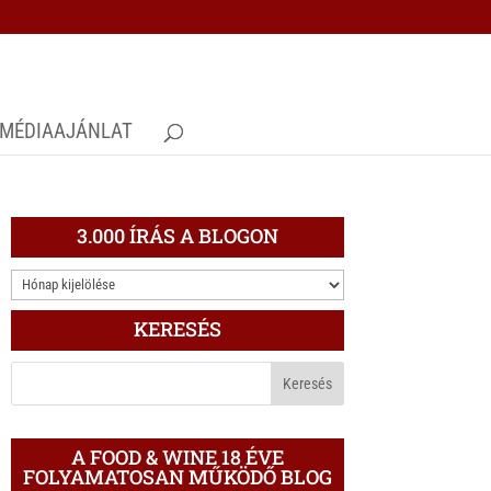
MÉDIAAJÁNLAT
3.000 ÍRÁS A BLOGON
3.000
ÍRÁS
KERESÉS
A
BLOGON
A FOOD & WINE 18 ÉVE
FOLYAMATOSAN MŰKÖDŐ BLOG