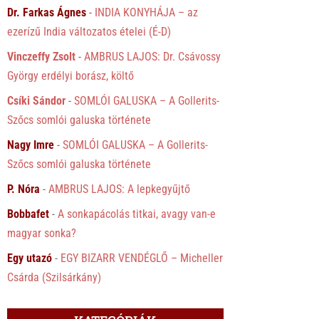
Dr. Farkas Ágnes
-
INDIA KONYHÁJA – az
ezerízű India változatos ételei (É-D)
Vinczeffy Zsolt
-
AMBRUS LAJOS: Dr. Csávossy
György erdélyi borász, költő
Csíki Sándor
-
SOMLÓI GALUSKA – A Gollerits-
Szőcs somlói galuska története
Nagy Imre
-
SOMLÓI GALUSKA – A Gollerits-
Szőcs somlói galuska története
P. Nóra
-
AMBRUS LAJOS: A lepkegyűjtő
Bobbafet
-
A sonkapácolás titkai, avagy van-e
magyar sonka?
Egy utazó
-
EGY BIZARR VENDÉGLŐ – Micheller
Csárda (Szilsárkány)