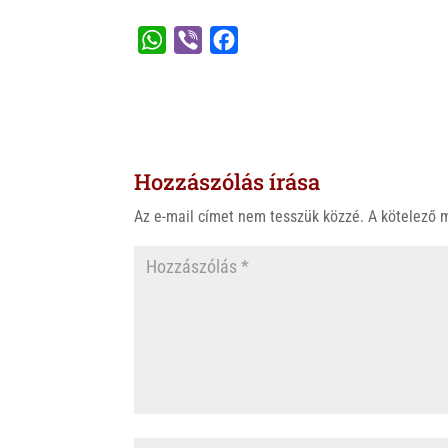
W
V
F
h
i
a
a
b
c
t
e
e
s
r
b
Hozzászólás írása
A
o
p
o
Az e-mail címet nem tesszük közzé.
A kötelező
p
k