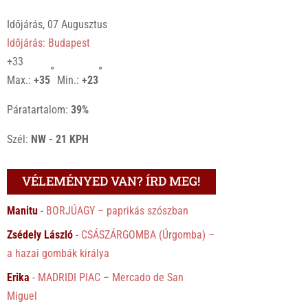
Időjárás, 07 Augusztus
Időjárás: Budapest
+
33
°
°
Max.:
+
35
Min.:
+
23
Páratartalom:
39%
Szél:
NW - 21 KPH
VÉLEMÉNYED VAN? ÍRD MEG!
Manitu
-
BORJÚAGY – paprikás szószban
Zsédely László
-
CSÁSZÁRGOMBA (Úrgomba) –
a hazai gombák királya
Erika
-
MADRIDI PIAC – Mercado de San
Miguel