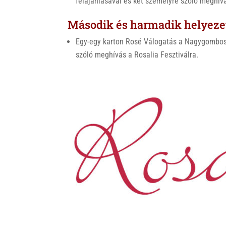
felajánlásával és két személyre szóló meghívá
Második és harmadik helyeze
Egy-egy karton Rosé Válogatás a Nagygombos 
szóló meghívás a Rosalia Fesztiválra.