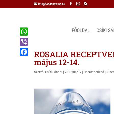
info@foodandwine.hu
FŐOLDAL
CSÍKI S
W
h
V
ROSALIA RECEPTVERS
a
i
május 12-14.
F
t
b
a
s
Szerző:
Csíki Sándor
|
2017/04/12
|
Uncategorized
|
Ninc
e
c
A
r
e
p
b
p
o
o