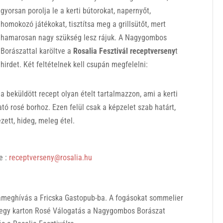
gyorsan porolja le a kerti bútorokat, napernyőt,
homokozó játékokat, tisztítsa meg a grillsütőt, mert
hamarosan nagy szükség lesz rájuk. A Nagygombos
Borászattal karöltve a
Rosalia Fesztivál receptverseny
t
hirdet. Két feltételnek kell csupán megfelelni:
a beküldött recept olyan ételt tartalmazzon, ami a kerti
ható rosé borhoz. Ezen felül csak a képzelet szab határt,
ezett, hideg, meleg étel.
e :
receptverseny@rosalia.hu
rameghívás a Fricska Gastopub-ba. A fogásokat sommelier
int egy karton Rosé Válogatás a Nagygombos Borászat