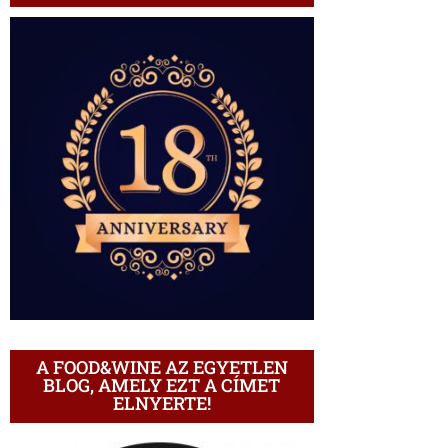
A FOOD&WINE AZ EGYETLEN
BLOG, AMELY EZT A CÍMET
ELNYERTE!