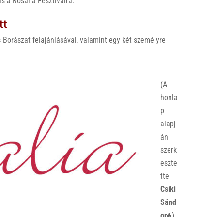
s a Rosalia Fesztiválra.
tt
Borászat felajánlásával, valamint egy két személyre
(A
honla
p
alapj
án
szerk
eszte
tte:
Csíki
Sánd
or♣
)