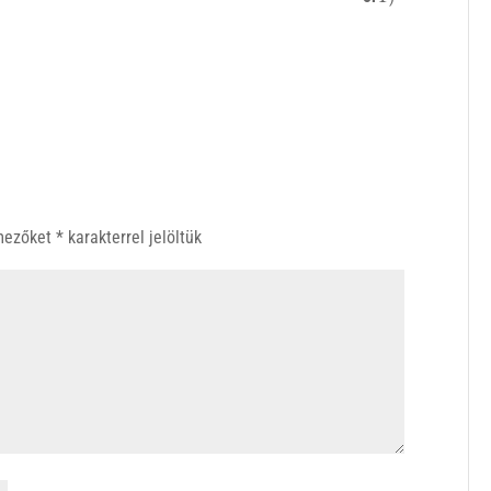
 mezőket
*
karakterrel jelöltük