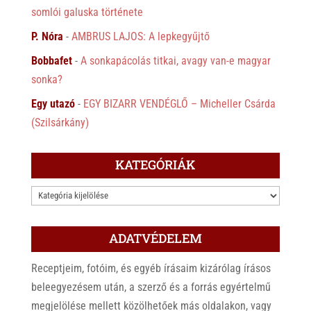
somlói galuska története
P. Nóra
-
AMBRUS LAJOS: A lepkegyűjtő
Bobbafet
-
A sonkapácolás titkai, avagy van-e magyar
sonka?
Egy utazó
-
EGY BIZARR VENDÉGLŐ – Micheller Csárda
(Szilsárkány)
KATEGÓRIÁK
KATEGÓRIÁK
ADATVÉDELEM
Receptjeim, fotóim, és egyéb írásaim kizárólag írásos
beleegyezésem után, a szerző és a forrás egyértelmű
megjelölése mellett közölhetőek más oldalakon, vagy