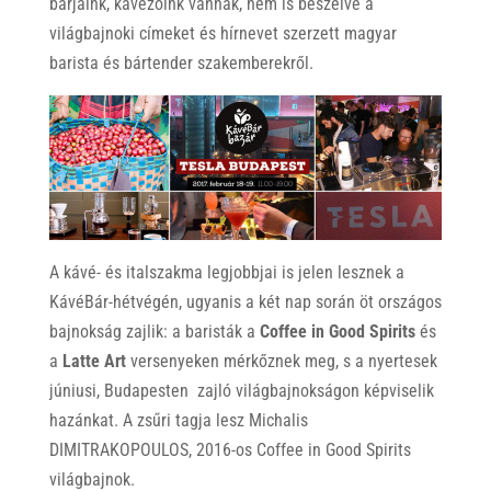
bárjaink, kávézóink vannak, nem is beszélve a
világbajnoki címeket és hírnevet szerzett magyar
barista és bártender szakemberekről.
A kávé- és italszakma legjobbjai is jelen lesznek a
KávéBár-hétvégén, ugyanis a két nap során öt országos
bajnokság zajlik: a baristák a
Coffee in Good Spirits
és
a
Latte Art
versenyeken mérkőznek meg, s a nyertesek
júniusi, Budapesten zajló világbajnokságon képviselik
hazánkat. A zsűri tagja lesz Michalis
DIMITRAKOPOULOS, 2016-os Coffee in Good Spirits
világbajnok.