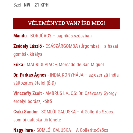
Szél:
NW - 21 KPH
VÉLEMÉNYED VAN? ÍRD MEG!
Manitu
-
BORJÚAGY – paprikás szószban
Zsédely László
-
CSÁSZÁRGOMBA (Úrgomba) – a hazai
gombák királya
Erika
-
MADRIDI PIAC – Mercado de San Miguel
Dr. Farkas Ágnes
-
INDIA KONYHÁJA – az ezerízű India
változatos ételei (É-D)
Vinczeffy Zsolt
-
AMBRUS LAJOS: Dr. Csávossy György
erdélyi borász, költő
Csíki Sándor
-
SOMLÓI GALUSKA – A Gollerits-Szőcs
somlói galuska története
Nagy Imre
-
SOMLÓI GALUSKA – A Gollerits-Szőcs