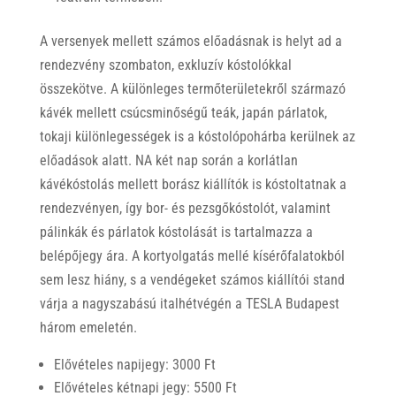
A versenyek mellett számos előadásnak is helyt ad a
rendezvény szombaton, exkluzív kóstolókkal
összekötve. A különleges termőterületekről származó
kávék mellett csúcsminőségű teák, japán párlatok,
tokaji különlegességek is a kóstolópohárba kerülnek az
előadások alatt. NA két nap során a korlátlan
kávékóstolás mellett borász kiállítók is kóstoltatnak a
rendezvényen, így bor- és pezsgőkóstolót, valamint
pálinkák és párlatok kóstolását is tartalmazza a
belépőjegy ára. A kortyolgatás mellé kísérőfalatokból
sem lesz hiány, s a vendégeket számos kiállítói stand
várja a nagyszabású italhétvégén a TESLA Budapest
három emeletén.
Elővételes napijegy: 3000 Ft
Elővételes kétnapi jegy: 5500 Ft