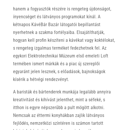
hanem a fogyasztók részére is rengeteg újdonságot,
ínyencséget és látványos programokat kínál. A
kétnapos KávéBár Bazár látogatói bepillantást
nyerhetnek a szakma fortélyaiba. Elsajátíthatják,
hogyan kell profin készíteni a kávékat vagy koktélokat,
s rengeteg izgalmas terméket fedezhetnek fel. Az
egykori Elektrotechnikai Múzeum első emeleti Loft
termében ismert márkák és a piac új szereplői
egyaránt jelen lesznek, s előadások, bajnokságok
kísérik a hétvégi rendezvényt.
A baristák és bártenderek munkája legalább annyira
kreativitást és kihívást jelenthet, mint a séfeké, s
itthon is egyre népszerűbb a pult mögött alkotni.
Nemcsak az éttermi konyhákban zajlik látványos
fejlődés, nemzetközi színtéren is számon tartott