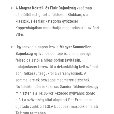
A
Magyar Koktél- és Flair Bajnokság
vasárnap
délelőttől estig tart a földszinti Klubban, s a
klasszikus és flair kategória győztesei
Koppenhágában mutathatja meg tudásukat az őszi
VB-n.
Ugyanezen a napon lesz a
Magyar Sommelier
Bajnokság
nyilvános döntője is, ahol a pezsgő
felszolgálástól a hibás borlap javításán,
italajánláson keresztül a dekantálásig kell számot
adni felkészültségükről a versenyzőknek. A
sommeliere-ek országos megmérettetésének
fővédnöke idén is Fazekas Sándor földművelésügyi
miniszter, s a 14:30-kor kezdődő nyilvános döntő
előtt a szövetség által alapított Par Excellence-
díjátadó zajlik a TESLA Budapest második emeleti
Teátrum termében.