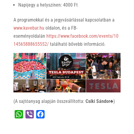
Napijegy a helyszínen: 4000 Ft
A programokkal és a jegyvásárlással kapcsolatban a
www.kavebar.hu
oldalon, és a FB-
eseményoldalán
https://www.facebook.com/events/10
14565888655552/
található bővebb információ.
(A sajtóanyag alapján összeállította:
Csíki Sándor♣
)
W
V
F
h
i
a
a
b
c