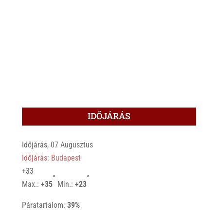
IDŐJÁRÁS
Időjárás, 07 Augusztus
Időjárás: Budapest
+
33
°
°
Max.:
+
35
Min.:
+
23
Páratartalom:
39%