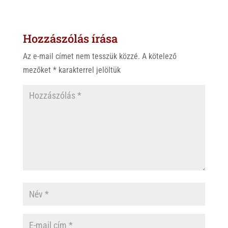
t
e
e
s
r
b
Hozzászólás írása
A
o
p
o
Az e-mail címet nem tesszük közzé.
A kötelező
p
k
mezőket
*
karakterrel jelöltük