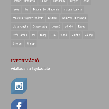
Heston Blumenthal
Húsvét
karácsony
kenyér
lecsó
leves
liba
Magyar Bor Akadémia
magyar konyha
Molekuláris gasztronómia
MOMOT
Nemzeti Gulyás Nap
olasz konyha
Olaszország
pezsgő
pörkölt
Recept
Széll Tamás
sör
tokaj
USA
videó
Villány
Válság
étterem
ünnep
INFORMÁCIÓ
Adatkezelési tájékoztató