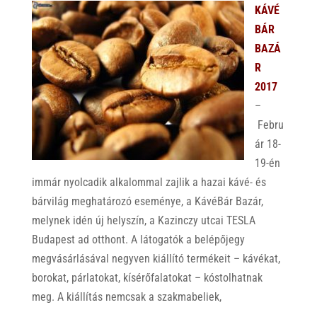
KÁVÉ
BÁR
BAZÁ
R
2017
–
Febru
ár 18-
19-én
immár nyolcadik alkalommal zajlik a hazai kávé- és
bárvilág meghatározó eseménye, a KávéBár Bazár,
melynek idén új helyszín, a Kazinczy utcai TESLA
Budapest ad otthont. A látogatók a belépőjegy
megvásárlásával negyven kiállító termékeit – kávékat,
borokat, párlatokat, kísérőfalatokat – kóstolhatnak
meg. A kiállítás nemcsak a szakmabeliek,