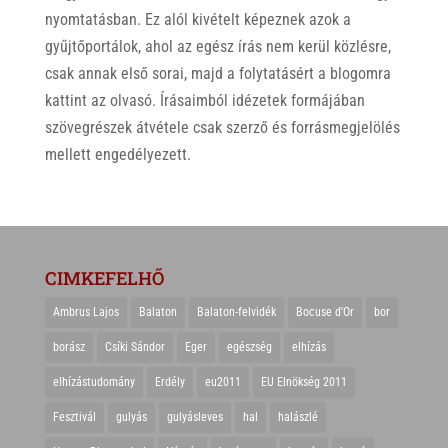
nyomtatásban. Ez alól kivételt képeznek azok a
gyűjtőportálok, ahol az egész írás nem kerül közlésre,
csak annak első sorai, majd a folytatásért a blogomra
kattint az olvasó. Írásaimból idézetek formájában
szövegrészek átvétele csak szerző és forrásmegjelölés
mellett engedélyezett.
CIMKEFELHŐ
Ambrus Lajos
Balaton
Balaton-felvidék
Bocuse d'Or
bor
borász
Csíki Sándor
Eger
egészség
elhízás
elhízástudomány
Erdély
eu2011
EU Elnökség 2011
Fesztivál
gulyás
gulyásleves
hal
halászlé