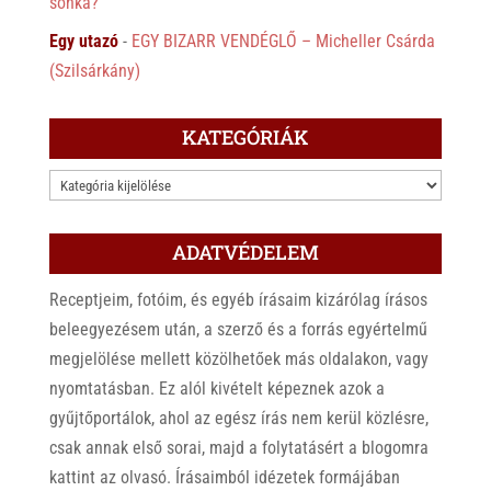
sonka?
Egy utazó
-
EGY BIZARR VENDÉGLŐ – Micheller Csárda
(Szilsárkány)
KATEGÓRIÁK
KATEGÓRIÁK
ADATVÉDELEM
Receptjeim, fotóim, és egyéb írásaim kizárólag írásos
beleegyezésem után, a szerző és a forrás egyértelmű
megjelölése mellett közölhetőek más oldalakon, vagy
nyomtatásban. Ez alól kivételt képeznek azok a
gyűjtőportálok, ahol az egész írás nem kerül közlésre,
csak annak első sorai, majd a folytatásért a blogomra
kattint az olvasó. Írásaimból idézetek formájában