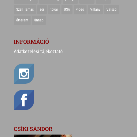
Széll Tamás
sör
tokaj
USA
videó
Villány
Válság
étterem
ünnep
INFORMÁCIÓ
Adatkezelési tájékoztató
CSÍKI SÁNDOR