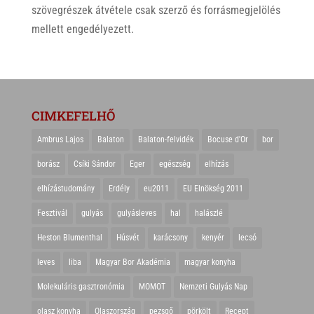
szövegrészek átvétele csak szerző és forrásmegjelölés
mellett engedélyezett.
CIMKEFELHŐ
Ambrus Lajos
Balaton
Balaton-felvidék
Bocuse d'Or
bor
borász
Csíki Sándor
Eger
egészség
elhízás
elhízástudomány
Erdély
eu2011
EU Elnökség 2011
Fesztivál
gulyás
gulyásleves
hal
halászlé
Heston Blumenthal
Húsvét
karácsony
kenyér
lecsó
leves
liba
Magyar Bor Akadémia
magyar konyha
Molekuláris gasztronómia
MOMOT
Nemzeti Gulyás Nap
olasz konyha
Olaszország
pezsgő
pörkölt
Recept