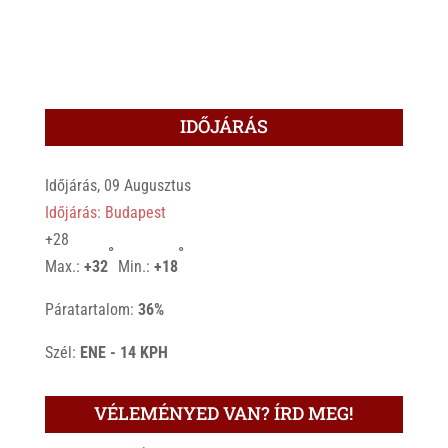
IDŐJÁRÁS
Időjárás, 09 Augusztus
Időjárás: Budapest
+
28
°
°
Max.:
+
32
Min.:
+
18
Páratartalom:
36%
Szél:
ENE - 14 KPH
VÉLEMÉNYED VAN? ÍRD MEG!