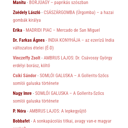
Manitu
-
BORJÚAGY – paprikás szószban
Zsédely László
-
CSÁSZÁRGOMBA (Úrgomba) – a hazai
gombák királya
Erika
-
MADRIDI PIAC – Mercado de San Miguel
Dr. Farkas Ágnes
-
INDIA KONYHÁJA – az ezerízű India
változatos ételei (É-D)
Vinczeffy Zsolt
-
AMBRUS LAJOS: Dr. Csávossy György
erdélyi borász, költő
Csíki Sándor
-
SOMLÓI GALUSKA – A Gollerits-Szőcs
somlói galuska története
Nagy Imre
-
SOMLÓI GALUSKA – A Gollerits-Szőcs
somlói galuska története
P. Nóra
-
AMBRUS LAJOS: A lepkegyűjtő
Bobbafet
-
A sonkapácolás titkai, avagy van-e magyar