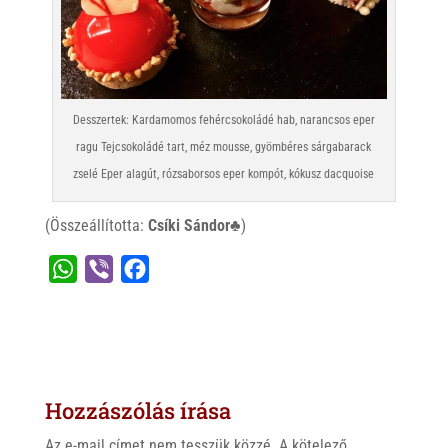
Desszertek: Kardamomos fehércsokoládé hab, narancsos eper
ragu Tejcsokoládé tart, méz mousse, gyömbéres sárgabarack
zselé Eper alagút, rózsaborsos eper kompót, kókusz dacquoise
(Összeállította:
Csíki Sándor♣
)
W
V
F
h
i
a
a
b
c
t
e
e
s
r
b
Hozzászólás írása
A
o
p
o
Az e-mail címet nem tesszük közzé.
A kötelező