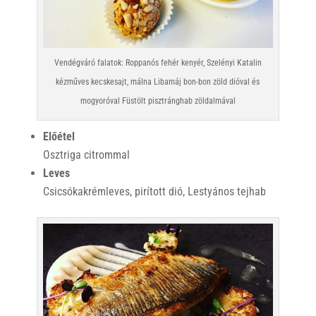
Vendégváró falatok: Roppanós fehér kenyér, Szelényi Katalin
kézműves kecskesajt, málna Libamáj bon-bon zöld dióval és
mogyoróval Füstölt pisztránghab zöldalmával
Előétel
Osztriga citrommal
Leves
Csicsókakrémleves, pirított dió, Lestyános tejhab