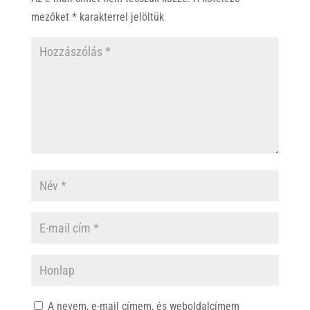
p
k
mezőket
*
karakterrel jelöltük
A nevem, e-mail címem, és weboldalcímem