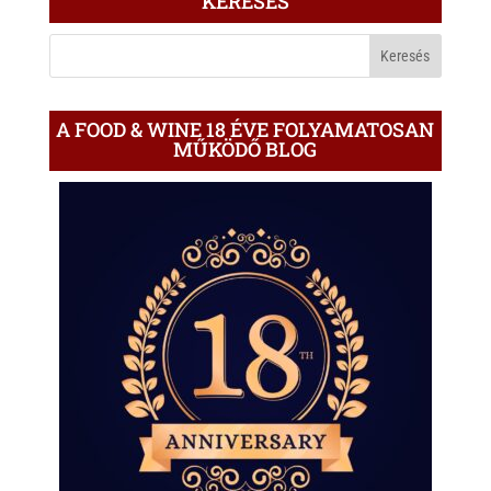
KERESÉS
A
BLOGON
A FOOD & WINE 18 ÉVE FOLYAMATOSAN
MŰKÖDŐ BLOG