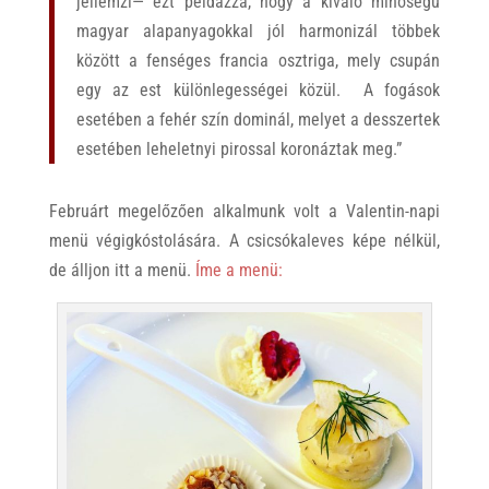
jellemzi— ezt példázza, hogy a kiváló minőségű
magyar alapanyagokkal jól harmonizál többek
között a fenséges francia osztriga, mely csupán
egy az est különlegességei közül. A fogások
esetében a fehér szín dominál, melyet a desszertek
esetében leheletnyi pirossal koronáztak meg.”
Februárt megelőzően alkalmunk volt a Valentin-napi
menü végigkóstolására. A csicsókaleves képe nélkül,
de álljon itt a menü.
Íme a menü: