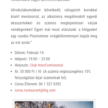
Afrodiziákumokban bővelkedő, válogatott borokkal
kísért menüsorral, az alkalomra megálmodott egyedi
desszertekkel és számos meglepetéssel várjuk
vendégeinket! Egyet már most elárulunk: a hölgyeket
egy csodás Plantomime virágkölteménnyel lepjük meg
az est során.”
Dátum: Február 14.
Időpont: 19:00 – 23:00
Helyszín:
Club InterContinental
Ár: 35 000 Ft / fő (A számla végösszegéhez 10%
felszolgálási díjat számolnak fel)
Corso Étterem: 06 1 327 6392
corso.restaurant@ihg.com