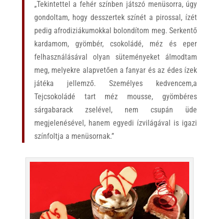
„Tekintettel a fehér színben játszó menüsorra, úgy
gondoltam, hogy desszertek színét a pirossal, ízét
pedig afrodiziákumokkal bolondítom meg. Serkentő
kardamom, gyömbér, csokoládé, méz és eper
felhasználásával olyan süteményeket álmodtam
meg, melyekre alapvetően a fanyar és az édes ízek
játéka jellemző. Személyes kedvencem,a
Tejcsokoládé tart méz mousse, gyömbéres
sárgabarack zselével, nem csupán üde
megjelenésével, hanem egyedi ízvilágával is igazi
színfoltja a menüsornak.”