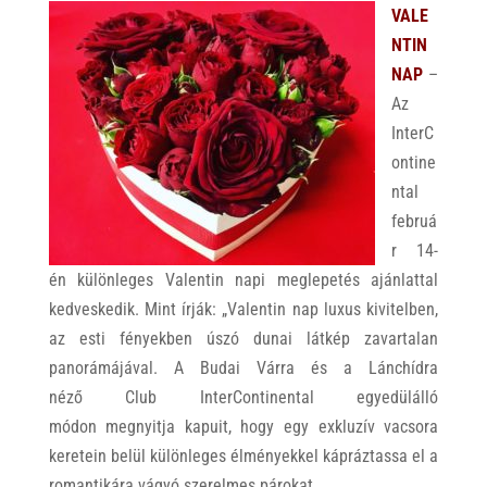
VALE
NTIN
NAP
–
Az
InterC
ontine
ntal
februá
r 14-
én különleges Valentin napi meglepetés ajánlattal
kedveskedik. Mint írják: „Valentin nap luxus kivitelben,
az esti fényekben úszó dunai látkép zavartalan
panorámájával. A Budai Várra és a Lánchídra
néző Club InterContinental egyedülálló
módon megnyitja kapuit, hogy egy exkluzív vacsora
keretein belül különleges élményekkel kápráztassa el a
romantikára vágyó szerelmes párokat.