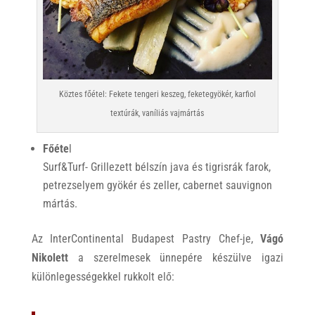
Köztes főétel: Fekete tengeri keszeg, feketegyökér, karfiol
textúrák, vaníliás vajmártás
Főéte
l
Surf&Turf- Grillezett bélszín java és tigrisrák farok,
petrezselyem gyökér és zeller, cabernet sauvignon
mártás.
Az InterContinental Budapest Pastry Chef-je,
Vágó
Nikolett
a szerelmesek ünnepére készülve igazi
különlegességekkel rukkolt elő: