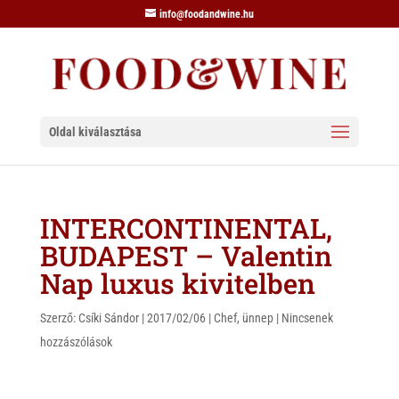
info@foodandwine.hu
Oldal kiválasztása
INTERCONTINENTAL,
BUDAPEST – Valentin
Nap luxus kivitelben
Szerző:
Csíki Sándor
|
2017/02/06
|
Chef
,
ünnep
|
Nincsenek
hozzászólások