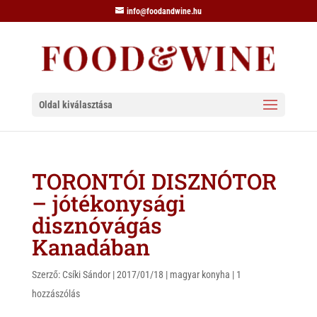
info@foodandwine.hu
Oldal kiválasztása
TORONTÓI DISZNÓTOR
– jótékonysági
disznóvágás
Kanadában
Szerző:
Csíki Sándor
|
2017/01/18
|
magyar konyha
|
1
hozzászólás