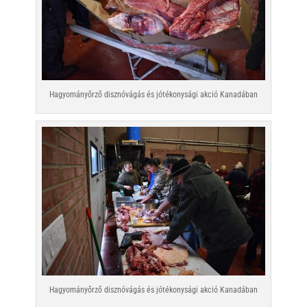
Hagyományőrző disznóvágás és jótékonysági akció Kanadában
Hagyományőrző disznóvágás és jótékonysági akció Kanadában