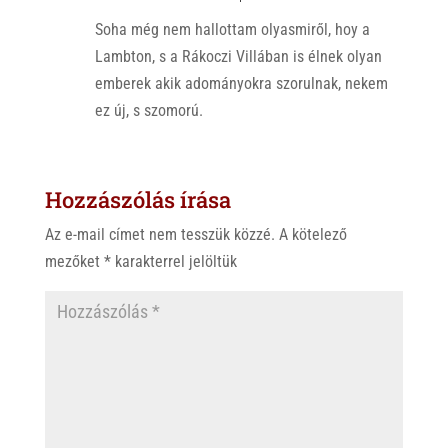
p
k
Soha még nem hallottam olyasmiről, hoy a
Lambton, s a Rákoczi Villában is élnek olyan
emberek akik adományokra szorulnak, nekem
ez új, s szomorú.
Hozzászólás írása
Az e-mail címet nem tesszük közzé.
A kötelező
mezőket
*
karakterrel jelöltük