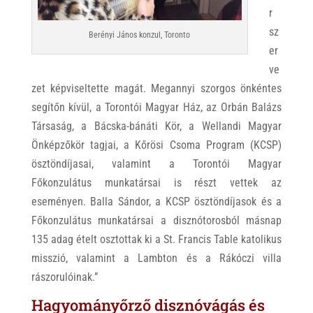
r
sz
Berényi János konzul, Toronto
er
ve
zet képviseltette magát. Megannyi szorgos önkéntes
segítőn kívül, a Torontói Magyar Ház, az Orbán Balázs
Társaság, a Bácska-bánáti Kör, a Wellandi Magyar
Önképzőkör tagjai, a Kőrösi Csoma Program (KCSP)
ösztöndíjasai, valamint a Torontói Magyar
Főkonzulátus munkatársai is részt vettek az
eseményen. Balla Sándor, a KCSP ösztöndíjasok és a
Főkonzulátus munkatársai a disznótorosból másnap
135 adag ételt osztottak ki a St. Francis Table katolikus
misszió, valamint a Lambton és a Rákóczi villa
rászorulóinak.”
Hagyományőrző disznóvágás és