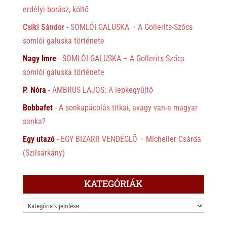
erdélyi borász, költő
Csíki Sándor
-
SOMLÓI GALUSKA – A Gollerits-Szőcs
somlói galuska története
Nagy Imre
-
SOMLÓI GALUSKA – A Gollerits-Szőcs
somlói galuska története
P. Nóra
-
AMBRUS LAJOS: A lepkegyűjtő
Bobbafet
-
A sonkapácolás titkai, avagy van-e magyar
sonka?
Egy utazó
-
EGY BIZARR VENDÉGLŐ – Micheller Csárda
(Szilsárkány)
KATEGÓRIÁK
KATEGÓRIÁK