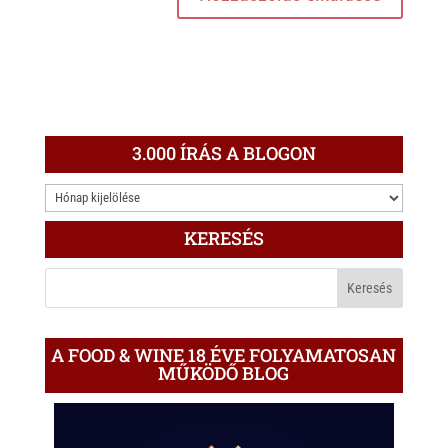
3.000 ÍRÁS A BLOGON
3.000
ÍRÁS
KERESÉS
A
BLOGON
A FOOD & WINE 18 ÉVE FOLYAMATOSAN
MŰKÖDŐ BLOG