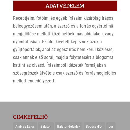
ADATVÉDELEM
Receptjeim, fotóim, és egyéb írásaim kizárólag írásos
beleegyezésem után, a szerző és a forrás egyértelmű
megjelölése mellett közölhetőek más oldalakon, vagy
nyomtatásban. Ez alól kivételt képeznek azok a
gyűjtőportálok, ahol az egész írás nem kerül közlésre,
csak annak első sorai, majd a folytatásért a blogomra
kattint az olvasó. Írásaimból idézetek formájában
szövegrészek átvétele csak szerző és forrásmegjelölés
mellett engedélyezett.
CIMKEFELHŐ
Ambrus Lajos
Balaton
Balaton-felvidék
Bocuse d'Or
bor