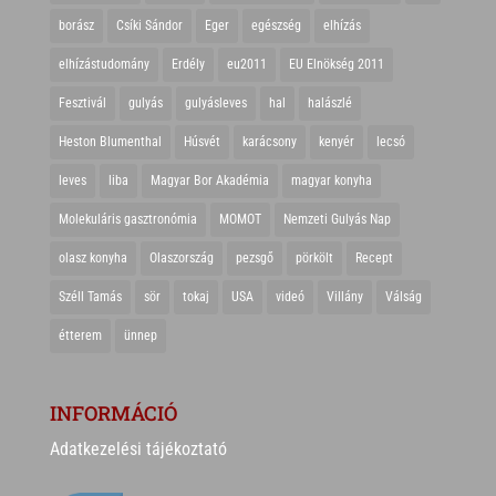
borász
Csíki Sándor
Eger
egészség
elhízás
elhízástudomány
Erdély
eu2011
EU Elnökség 2011
Fesztivál
gulyás
gulyásleves
hal
halászlé
Heston Blumenthal
Húsvét
karácsony
kenyér
lecsó
leves
liba
Magyar Bor Akadémia
magyar konyha
Molekuláris gasztronómia
MOMOT
Nemzeti Gulyás Nap
olasz konyha
Olaszország
pezsgő
pörkölt
Recept
Széll Tamás
sör
tokaj
USA
videó
Villány
Válság
étterem
ünnep
INFORMÁCIÓ
Adatkezelési tájékoztató