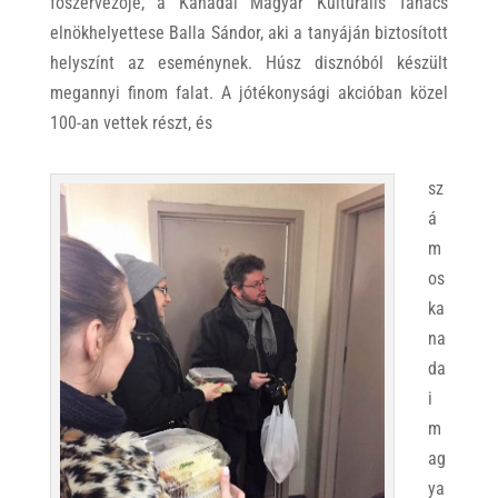
főszervezője, a Kanadai Magyar Kulturális Tanács
elnökhelyettese Balla Sándor, aki a tanyáján biztosított
helyszínt az eseménynek. Húsz disznóból készült
megannyi finom falat. A jótékonysági akcióban közel
100-an vettek részt, és
sz
á
m
os
ka
na
da
i
m
ag
ya