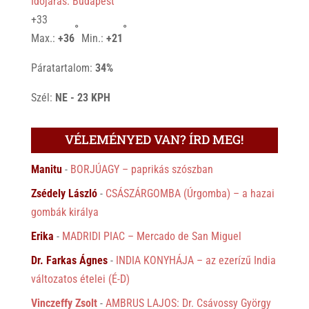
Időjárás: Budapest
+
33
°
°
Max.:
+
36
Min.:
+
21
Páratartalom:
34%
Szél:
NE - 23 KPH
VÉLEMÉNYED VAN? ÍRD MEG!
Manitu
-
BORJÚAGY – paprikás szószban
Zsédely László
-
CSÁSZÁRGOMBA (Úrgomba) – a hazai
gombák királya
Erika
-
MADRIDI PIAC – Mercado de San Miguel
Dr. Farkas Ágnes
-
INDIA KONYHÁJA – az ezerízű India
változatos ételei (É-D)
Vinczeffy Zsolt
-
AMBRUS LAJOS: Dr. Csávossy György