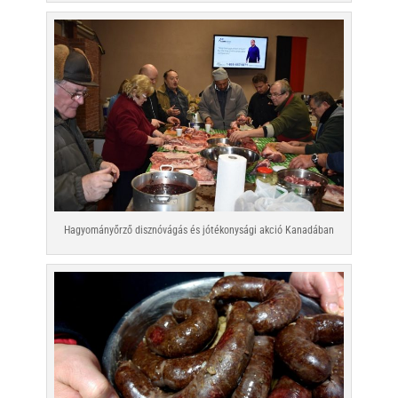
Hagyományőrző disznóvágás és jótékonysági akció Kanadában