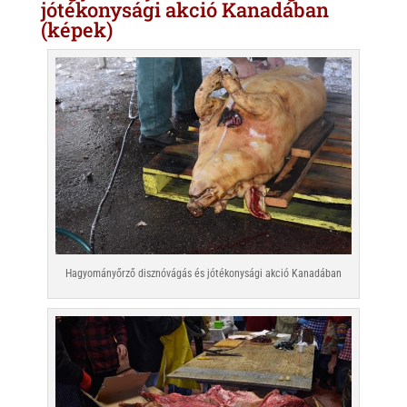
jótékonysági akció Kanadában
(képek)
Hagyományőrző disznóvágás és jótékonysági akció Kanadában