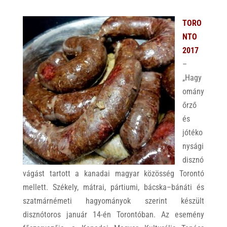
TORO
NTO
2017
–
„Hagy
omány
őrző
és
jótéko
nysági
disznó
vágást tartott a kanadai magyar közösség Torontó
mellett. Székely, mátrai, pártiumi, bácska–bánáti és
szatmárnémeti hagyományok szerint készült
disznótoros január 14-én Torontóban. Az esemény