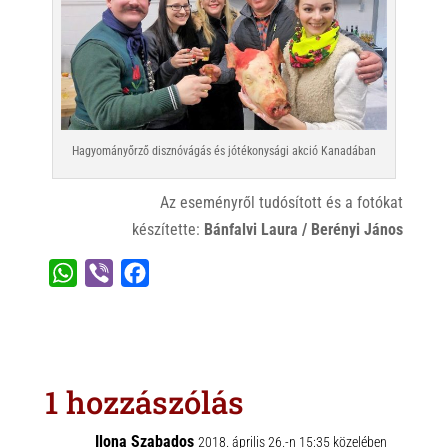
Hagyományőrző disznóvágás és jótékonysági akció Kanadában
Az eseményről tudósított és a fotókat
készítette:
Bánfalvi Laura / Berényi János
W
V
F
h
i
a
a
b
c
t
e
e
s
r
b
1 hozzászólás
A
o
p
o
Ilona Szabados
2018. április 26.-n 15:35 közelében