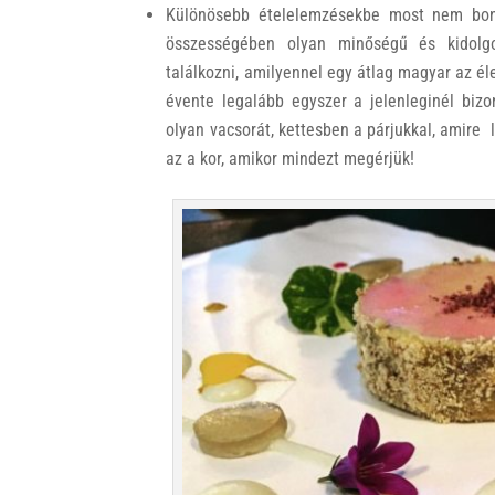
Különösebb ételelemzésekbe most nem bon
összességében olyan minőségű és kidolgo
találkozni, amilyennel egy átlag magyar az él
évente legalább egyszer a jelenleginél bi
olyan vacsorát, kettesben a párjukkal, amire 
az a kor, amikor mindezt megérjük!