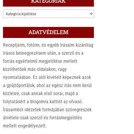
KATEGÓRIÁK
KATEGÓRIÁK
ADATVÉDELEM
Receptjeim, fotóim, és egyéb írásaim kizárólag
írásos beleegyezésem után, a szerző és a
forrás egyértelmű megjelölése mellett
közölhetőek más oldalakon, vagy
nyomtatásban. Ez alól kivételt képeznek azok
a gyűjtőportálok, ahol az egész írás nem kerül
közlésre, csak annak első sorai, majd a
folytatásért a blogomra kattint az olvasó.
Írásaimból idézetek formájában szövegrészek
átvétele csak szerző és forrásmegjelölés
mellett engedélyezett.