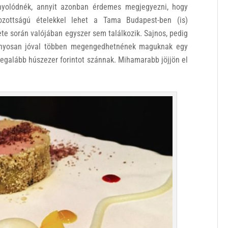
yolódnék, annyit azonban érdemes megjegyezni, hogy
zottságú ételekkel lehet a Tama Budapest-ben (is)
ete során valójában egyszer sem találkozik. Sajnos, pedig
zonyosan jóval többen megengedhetnének maguknak egy
legalább húszezer forintot szánnak. Mihamarabb jöjjön el