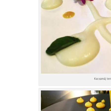
Kacsamáj terr