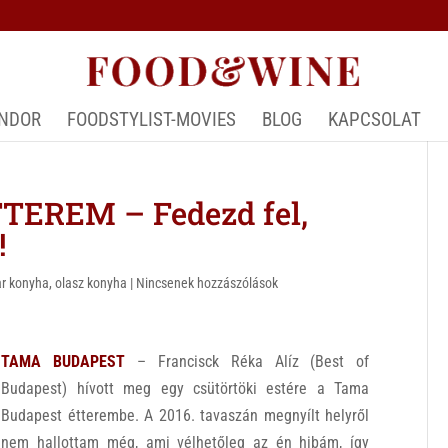
ÁNDOR
FOODSTYLIST-MOVIES
BLOG
KAPCSOLAT
EREM – Fedezd fel,
!
r konyha
,
olasz konyha
|
Nincsenek hozzászólások
TAMA BUDAPEST
– Francisck Réka Alíz (Best of
Budapest) hívott meg egy csütörtöki estére a Tama
Budapest étterembe. A 2016. tavaszán megnyílt helyről
nem hallottam még, ami vélhetőleg az én hibám, így