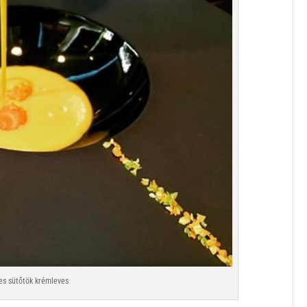
s sütőtök krémleves