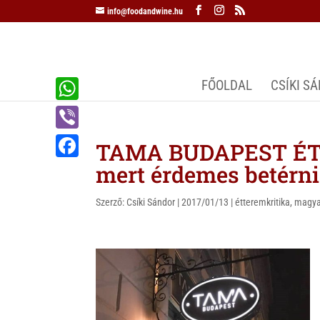
info@foodandwine.hu
FŐOLDAL
CSÍKI S
W
h
V
TAMA BUDAPEST ÉTT
a
i
mert érdemes betérni
F
t
b
a
s
Szerző:
Csíki Sándor
|
2017/01/13
|
étteremkritika
,
magya
e
c
A
r
e
p
b
p
o
o