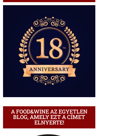
A FOOD&WINE AZ EGYETLEN
BLOG, AMELY EZT A CÍMET
ELNYERTE!