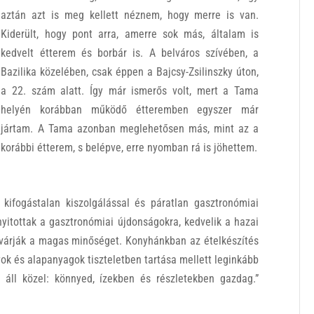
aztán azt is meg kellett néznem, hogy merre is van.
Kiderült, hogy pont arra, amerre sok más, általam is
kedvelt étterem és borbár is. A belváros szívében, a
Bazilika közelében, csak éppen a Bajcsy-Zsilinszky úton,
a 22. szám alatt. Így már ismerős volt, mert a Tama
helyén korábban működő étteremben egyszer már
jártam. A Tama azonban meglehetősen más, mint az a
korábbi étterem, s belépve, erre nyomban rá is jöhettem.
kifogástalan kiszolgálással és páratlan gasztronómiai
nyitottak a gasztronómiai újdonságokra, kedvelik a hazai
 elvárják a magas minőséget. Konyhánkban az ételkészítés
ok és alapanyagok tiszteletben tartása mellett leginkább
 áll közel: könnyed, ízekben és részletekben gazdag.”