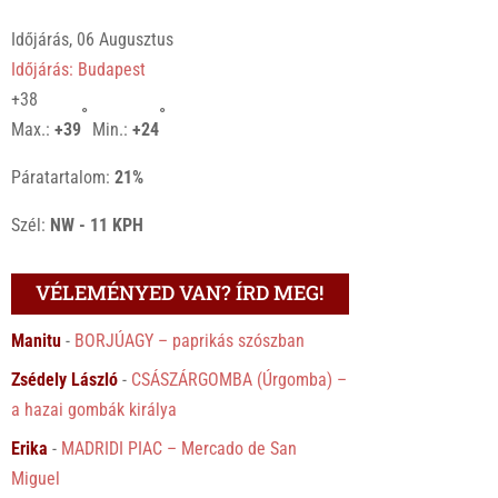
Időjárás, 06 Augusztus
Időjárás: Budapest
+
38
°
°
Max.:
+
39
Min.:
+
24
Páratartalom:
21%
Szél:
NW - 11 KPH
VÉLEMÉNYED VAN? ÍRD MEG!
Manitu
-
BORJÚAGY – paprikás szószban
Zsédely László
-
CSÁSZÁRGOMBA (Úrgomba) –
a hazai gombák királya
Erika
-
MADRIDI PIAC – Mercado de San
Miguel