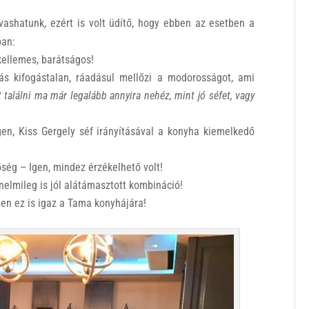
vashatunk, ezért is volt üdítő, hogy ebben az esetben a
ban:
 kellemes, barátságos!
lás kifogástalan, ráadásul mellőzi a modorosságot, ami
t találni ma már legalább annyira nehéz, mint jó séfet, vagy
en, Kiss Gergely séf irányításával a konyha kiemelkedő
ség – Igen, mindez érzékelhető volt!
énelmileg is jól alátámasztott kombináció!
en ez is igaz a Tama konyhájára!