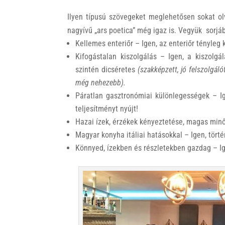
Ilyen típusú szövegeket meglehetősen sokat ol
nagyívű „ars poetica” még igaz is. Vegyük sorjá
Kellemes enteriőr – Igen, az enteriőr tényleg
Kifogástalan kiszolgálás – Igen, a kiszolgá
szintén dicséretes
(szakképzett, jó felszolgáló
még nehezebb).
Páratlan gasztronómiai különlegességek – Ig
teljesítményt nyújt!
Hazai ízek, érzékek kényeztetése, magas minő
Magyar konyha itáliai hatásokkal – Igen, tört
Könnyed, ízekben és részletekben gazdag – Ig