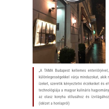
k
„A TAMA Budapest kellemes enteriőrjével, 
különlegességekkel várja mindazokat, akik 
ízeket, szeretik kényeztetni érzékeiket és
technológiája a magyar kulináris hagyomány
az olasz konyha stílusához és ízvilágához
(idézet a honlapról)