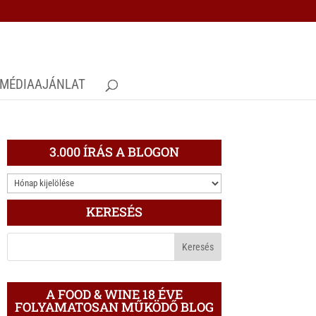
MÉDIAAJÁNLAT
3.000 ÍRÁS A BLOGON
3.000
ÍRÁS
KERESÉS
A
BLOGON
A FOOD & WINE 18 ÉVE
FOLYAMATOSAN MŰKÖDŐ BLOG