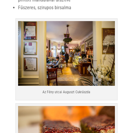
Fűszeres, szirupos birsalma
Az Fény utcai Auguszt Cukrászda