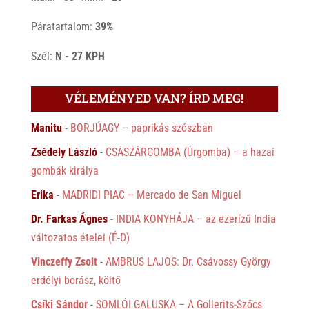
Páratartalom:
39%
Szél:
N - 27 KPH
VÉLEMÉNYED VAN? ÍRD MEG!
Manitu
-
BORJÚAGY – paprikás szószban
Zsédely László
-
CSÁSZÁRGOMBA (Úrgomba) – a hazai
gombák királya
Erika
-
MADRIDI PIAC – Mercado de San Miguel
Dr. Farkas Ágnes
-
INDIA KONYHÁJA – az ezerízű India
változatos ételei (É-D)
Vinczeffy Zsolt
-
AMBRUS LAJOS: Dr. Csávossy György
erdélyi borász, költő
Csíki Sándor
-
SOMLÓI GALUSKA – A Gollerits-Szőcs