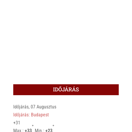
IDŐJÁRÁS
Időjárás, 07 Augusztus
Időjárás: Budapest
+
31
°
°
Max.:
+
33
Min.:
+
23