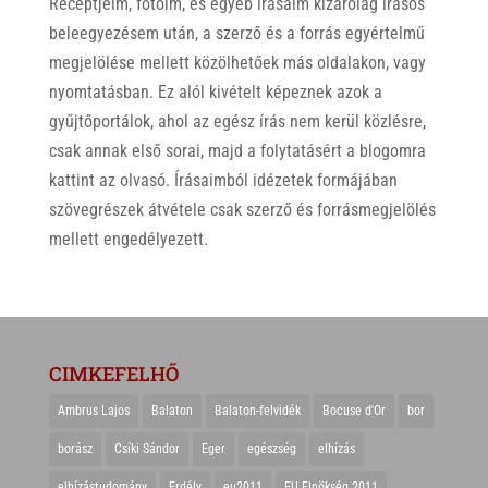
Receptjeim, fotóim, és egyéb írásaim kizárólag írásos
beleegyezésem után, a szerző és a forrás egyértelmű
megjelölése mellett közölhetőek más oldalakon, vagy
nyomtatásban. Ez alól kivételt képeznek azok a
gyűjtőportálok, ahol az egész írás nem kerül közlésre,
csak annak első sorai, majd a folytatásért a blogomra
kattint az olvasó. Írásaimból idézetek formájában
szövegrészek átvétele csak szerző és forrásmegjelölés
mellett engedélyezett.
CIMKEFELHŐ
Ambrus Lajos
Balaton
Balaton-felvidék
Bocuse d'Or
bor
borász
Csíki Sándor
Eger
egészség
elhízás
elhízástudomány
Erdély
eu2011
EU Elnökség 2011