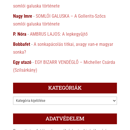
somlói galuska története
Nagy Imre
-
SOMLÓI GALUSKA – A Gollerits-Szőcs
somlói galuska története
P. Nóra
-
AMBRUS LAJOS: A lepkegyűjtő
Bobbafet
-
A sonkapácolás titkai, avagy van-e magyar
sonka?
Egy utazó
-
EGY BIZARR VENDÉGLŐ – Micheller Csárda
(Szilsárkány)
KATEGÓRIÁK
KATEGÓRIÁK
ADATVÉDELEM