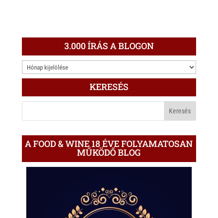
3.000 ÍRÁS A BLOGON
3.000
ÍRÁS
KERESÉS
A
BLOGON
A FOOD & WINE 18 ÉVE FOLYAMATOSAN
MŰKÖDŐ BLOG