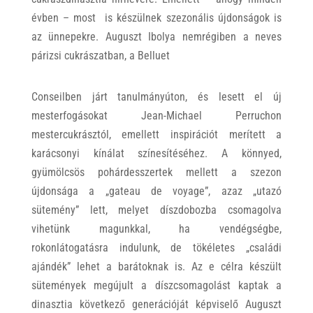
évben – most is készülnek szezonális újdonságok is
az ünnepekre. Auguszt Ibolya nemrégiben a neves
párizsi cukrászatban, a Belluet
Conseilben járt tanulmányúton, és lesett el új
mesterfogásokat Jean-Michael Perruchon
mestercukrásztól, emellett inspirációt merített a
karácsonyi kínálat színesítéséhez. A könnyed,
gyümölcsös pohárdesszertek mellett a szezon
újdonsága a „gateau de voyage”, azaz „utazó
sütemény” lett, melyet díszdobozba csomagolva
vihetünk magunkkal, ha vendégségbe,
rokonlátogatásra indulunk, de tökéletes „családi
ajándék” lehet a barátoknak is. Az e célra készült
sütemények megújult a díszcsomagolást kaptak a
dinasztia következő generációját képviselő Auguszt