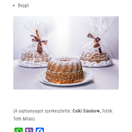
Bejgli
(A sajtóanyagot szerkesztette:
Csíki Sándor♣,
fotók:
Tóth Milán)
W
V
F