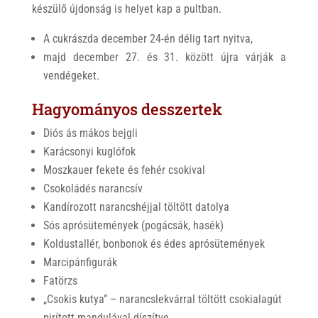
készülő újdonság is helyet kap a pultban.
A cukrászda december 24-én délig tart nyitva,
majd december 27. és 31. között újra várják a
vendégeket.
Hagyományos desszertek
Diós ás mákos bejgli
Karácsonyi kuglófok
Moszkauer fekete és fehér csokival
Csokoládés narancsív
Kandírozott narancshéjjal töltött datolya
Sós aprósütemények (pogácsák, hasék)
Koldustallér, bonbonok és édes aprósütemények
Marcipánfigurák
Fatörzs
„Csokis kutya” – narancslekvárral töltött csokialagút
pirított mandulával díszítve