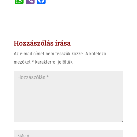
h
i
a
a
b
c
t
e
e
s
r
b
Hozzászólás írása
A
o
p
o
Az e-mail címet nem tesszük közzé.
A kötelező
p
k
mezőket
*
karakterrel jelöltük