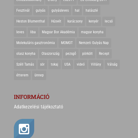
Fesztivál
gulyás
gulyásleves
hal
halászlé
Heston Blumenthal
Húsvét
karácsony
kenyér
lecsó
leves
liba
Magyar Bor Akadémia
magyar konyha
Molekuláris gasztronómia
MOMOT
Nemzeti Gulyás Nap
olasz konyha
Olaszország
pezsgő
pörkölt
Recept
Széll Tamás
sör
tokaj
USA
videó
Villány
Válság
étterem
ünnep
INFORMÁCIÓ
Adatkezelési tájékoztató