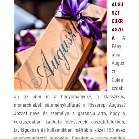
AUGU
SZT
CUKR
ÁSZD
A
– A
Fény
utcai
Augus
zt
Cukrá
szdáb
an az idén is a hagyományoké, a klasszikus,
monarchiabeli süteménykultúráé a főszerep. Auguszt
József neve és személye a garancia arra, hogy a
cukrászdában kapható édességek összetételükben,
ízvilágukban és küllemükben méltók a közel 150 éves
cukrászdinasztia hírnevére. Emellett – ahogy minden