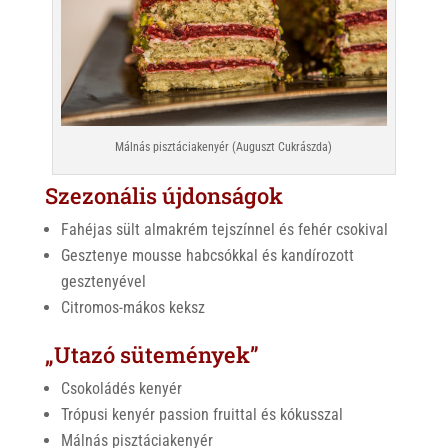
Málnás pisztáciakenyér (Auguszt Cukrászda)
Szezonális újdonságok
Fahéjas sült almakrém tejszínnel és fehér csokival
Gesztenye mousse habcsókkal és kandírozott
gesztenyével
Citromos-mákos keksz
„Utazó sütemények”
Csokoládés kenyér
Trópusi kenyér passion fruittal és kókusszal
Málnás pisztáciakenyér