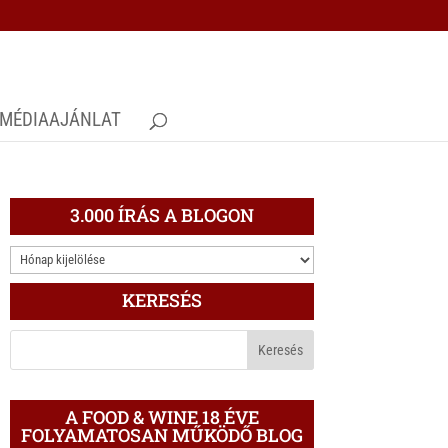
MÉDIAAJÁNLAT
3.000 ÍRÁS A BLOGON
3.000
ÍRÁS
KERESÉS
A
BLOGON
A FOOD & WINE 18 ÉVE
FOLYAMATOSAN MŰKÖDŐ BLOG