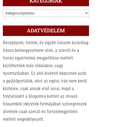
KATEGÓRIÁK
KATEGÓRIÁK
ADATVÉDELEM
Receptjeim, fotóim, és egyéb írásaim kizárólag
írásos beleegyezésem után, a szerző és a
forrás egyértelmű megjelölése mellett
közölhetőek más oldalakon, vagy
nyomtatásban. Ez alól kivételt képeznek azok
a gyűjtőportálok, ahol az egész írás nem kerül
közlésre, csak annak első sorai, majd a
folytatásért a blogomra kattint az olvasó.
Írásaimból idézetek formájában szövegrészek
átvétele csak szerző és forrásmegjelölés
mellett engedélyezett.