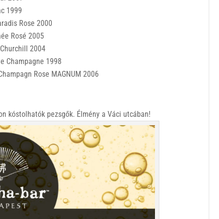
nc 1999
aradis Rose 2000
née Rosé 2005
Churchill 2004
 de Champagne 1998
de Champagn Rose MAGNUM
2006
n kóstolhatók pezsgők. Élmény a Váci utcában!