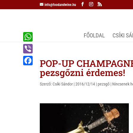
info@foodandwine.hu
FŐOLDAL
CSÍKI S
W
h
V
POP-UP CHAMPAGNE 
a
i
pezsgőzni érdemes!
F
t
b
a
s
Szerző:
Csíki Sándor
|
2016/12/14
|
pezsgő
|
Nincsenek h
e
c
A
r
e
p
b
p
o
o