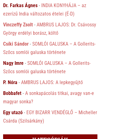
Dr. Farkas Ágnes
-
INDIA KONYHÁJA – az
ezerízű India változatos ételei (É-D)
Vinczeffy Zsolt
-
AMBRUS LAJOS: Dr. Csávossy
György erdélyi borász, költő
Csíki Sándor
-
SOMLÓI GALUSKA – A Gollerits-
Szőcs somlói galuska története
Nagy Imre
-
SOMLÓI GALUSKA – A Gollerits-
Szőcs somlói galuska története
P. Nóra
-
AMBRUS LAJOS: A lepkegyűjtő
Bobbafet
-
A sonkapácolás titkai, avagy van-e
magyar sonka?
Egy utazó
-
EGY BIZARR VENDÉGLŐ – Micheller
Csárda (Szilsárkány)