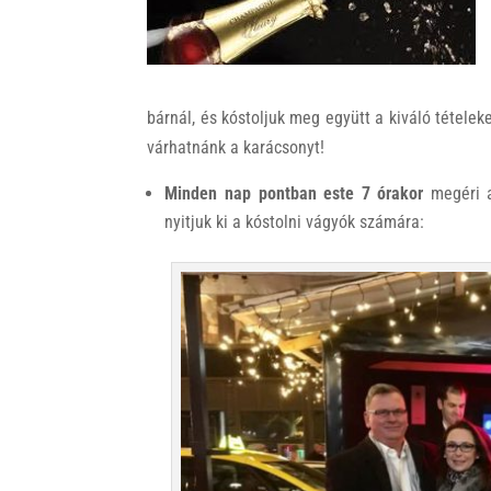
k
bárnál, és kóstoljuk meg együtt a kiváló tételek
várhatnánk a karácsonyt!
Minden nap pontban este 7 órakor
megéri a
nyitjuk ki a kóstolni vágyók számára: