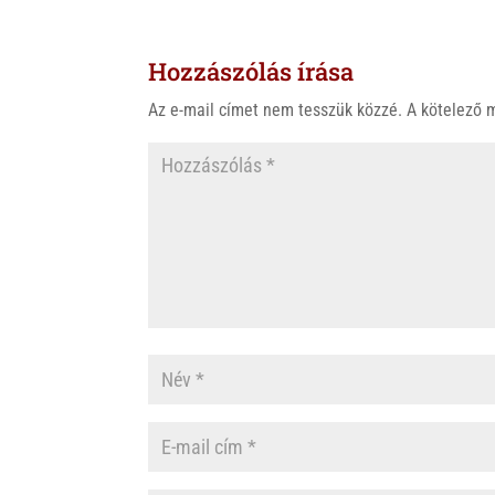
t
e
e
s
r
b
Hozzászólás írása
A
o
p
o
Az e-mail címet nem tesszük közzé.
A kötelező
p
k