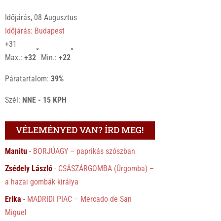
Időjárás, 08 Augusztus
Időjárás: Budapest
+
31
°
°
Max.:
+
32
Min.:
+
22
Páratartalom:
39%
Szél:
NNE - 15 KPH
VÉLEMÉNYED VAN? ÍRD MEG!
Manitu
-
BORJÚAGY – paprikás szószban
Zsédely László
-
CSÁSZÁRGOMBA (Úrgomba) –
a hazai gombák királya
Erika
-
MADRIDI PIAC – Mercado de San
Miguel