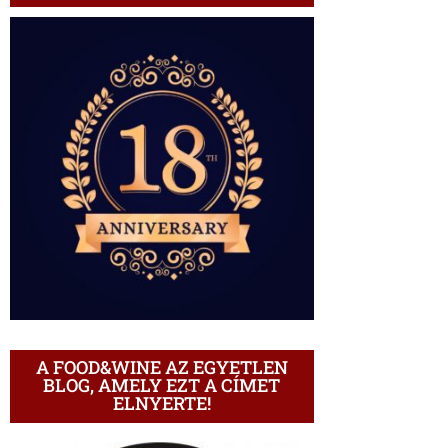
A FOOD&WINE AZ EGYETLEN
BLOG, AMELY EZT A CÍMET
ELNYERTE!