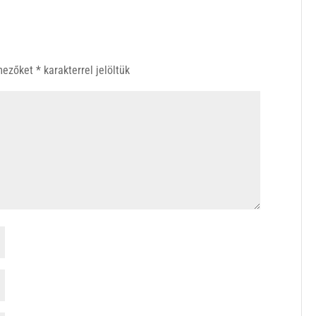
 mezőket
*
karakterrel jelöltük