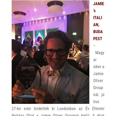
JAMIE
’s
ITALI
AN,
BUDA
PEST
–
Magy
ar
siker a
Jamie
Oliver
Group
nál. jú
lius
27-én este hirdették ki Londonban az Év Éttermi
Nyitása Díjat a Jamie Oliver Groupon belül. A díjat