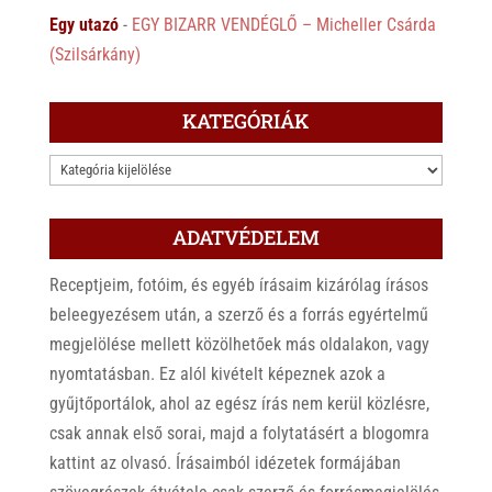
Egy utazó
-
EGY BIZARR VENDÉGLŐ – Micheller Csárda
(Szilsárkány)
KATEGÓRIÁK
KATEGÓRIÁK
ADATVÉDELEM
Receptjeim, fotóim, és egyéb írásaim kizárólag írásos
beleegyezésem után, a szerző és a forrás egyértelmű
megjelölése mellett közölhetőek más oldalakon, vagy
nyomtatásban. Ez alól kivételt képeznek azok a
gyűjtőportálok, ahol az egész írás nem kerül közlésre,
csak annak első sorai, majd a folytatásért a blogomra
kattint az olvasó. Írásaimból idézetek formájában