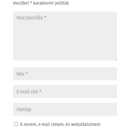
p
k
mezőket
*
karakterrel jelöltük
A nevem, e-mail címem, és weboldalcímem