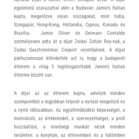
egyöntetű szavazattal idén a Budavári Jamie’s Italian
kapta, megelőzve olyan országokat, mint India,
Szingapúr, Hong-Kong, Hollandia, Cyprus, Kanada és
Brazília. Jamie Oliver és Gennaro Contaldo
személyesen adta át a díjat Zsidai Zoltán Roy-nak, a
Zsidai Gasztronómiai Csoport vezetőjének. A díjjal
párhuzamosan kihirdették azt is, hogy a budapesti
étterem a világ 5 leglátogatottabb Jamie’s Italian
étterme között van.
A díjat az az étterem kapta, amelyik minden
szempontból a legjobban teljesít a nyitást megelőző és
a nyitó időszakban. Az együttműködési képességet, a
motivációt, az értékrendet, a szervezettséget, a profi
hozzáállást, a minőségi munkát nézik minden
területen: a konyhán, az étteremben és a háttérben