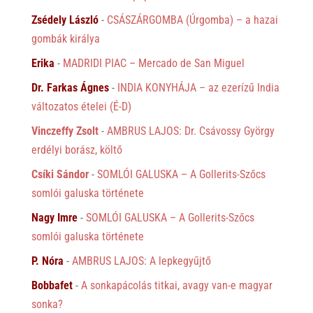
Zsédely László
-
CSÁSZÁRGOMBA (Úrgomba) – a hazai
gombák királya
Erika
-
MADRIDI PIAC – Mercado de San Miguel
Dr. Farkas Ágnes
-
INDIA KONYHÁJA – az ezerízű India
változatos ételei (É-D)
Vinczeffy Zsolt
-
AMBRUS LAJOS: Dr. Csávossy György
erdélyi borász, költő
Csíki Sándor
-
SOMLÓI GALUSKA – A Gollerits-Szőcs
somlói galuska története
Nagy Imre
-
SOMLÓI GALUSKA – A Gollerits-Szőcs
somlói galuska története
P. Nóra
-
AMBRUS LAJOS: A lepkegyűjtő
Bobbafet
-
A sonkapácolás titkai, avagy van-e magyar
sonka?