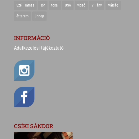
Széll Tamás
sör
tokaj
USA
videó
Villány
Válság
étterem
ünnep
INFORMÁCIÓ
Adatkezelési tájékoztató
CSÍKI SÁNDOR