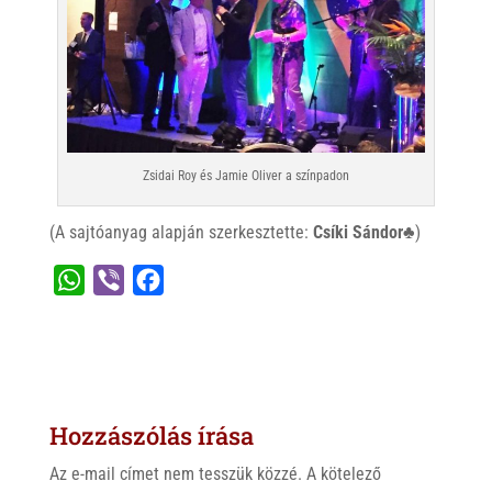
Zsidai Roy és Jamie Oliver a színpadon
(A sajtóanyag alapján szerkesztette:
Csíki Sándor♣
)
W
V
F
h
i
a
a
b
c
t
e
e
s
r
b
Hozzászólás írása
A
o
p
o
Az e-mail címet nem tesszük közzé.
A kötelező