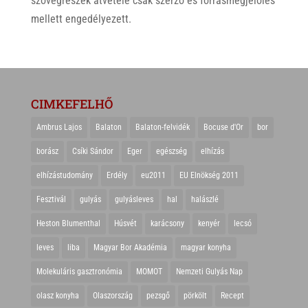
szövegrészek átvétele csak szerző és forrásmegjelölés
mellett engedélyezett.
CIMKEFELHŐ
Ambrus Lajos
Balaton
Balaton-felvidék
Bocuse d'Or
bor
borász
Csíki Sándor
Eger
egészség
elhízás
elhízástudomány
Erdély
eu2011
EU Elnökség 2011
Fesztivál
gulyás
gulyásleves
hal
halászlé
Heston Blumenthal
Húsvét
karácsony
kenyér
lecsó
leves
liba
Magyar Bor Akadémia
magyar konyha
Molekuláris gasztronómia
MOMOT
Nemzeti Gulyás Nap
olasz konyha
Olaszország
pezsgő
pörkölt
Recept