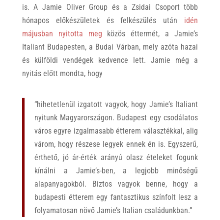
is. A Jamie Oliver Group és a Zsidai Csoport több
hónapos előkészületek és felkészülés után
idén
májusban nyitotta meg
közös éttermét, a Jamie’s
Italiant Budapesten, a Budai Várban, mely azóta hazai
és külföldi vendégek kedvence lett. Jamie még a
nyitás előtt mondta, hogy
“hihetetlenül izgatott vagyok, hogy Jamie’s Italiant
nyitunk Magyarországon. Budapest egy csodálatos
város egyre izgalmasabb étterem választékkal, alig
várom, hogy részese legyek ennek én is. Egyszerű,
érthető, jó ár-érték arányú olasz ételeket fogunk
kínálni a Jamie’s-ben, a legjobb minőségű
alapanyagokból. Biztos vagyok benne, hogy a
budapesti étterem egy fantasztikus színfolt lesz a
folyamatosan növő Jamie’s Italian családunkban.”