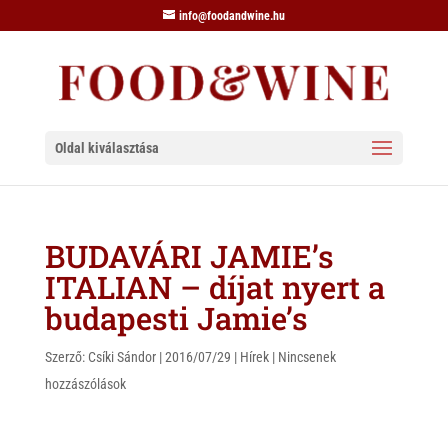
info@foodandwine.hu
Oldal kiválasztása
BUDAVÁRI JAMIE’s
ITALIAN – díjat nyert a
budapesti Jamie’s
Szerző:
Csíki Sándor
|
2016/07/29
|
Hírek
|
Nincsenek
hozzászólások