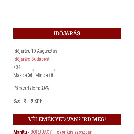
IDŐJÁRÁS
Időjárás, 10 Augusztus
Időjárás: Budapest
+
34
°
°
Max.:
+
36
Min.:
+
19
Páratartalom:
26%
Szél:
S - 9 KPH
VÉLEMÉNYED VAN? ÍRD MEG!
Manitu
-
BORJÚAGY – paprikás szószban