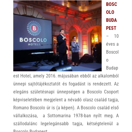
BOSC
OLO
BUDA
PEST
– 10
éves a
Boscol
o
Budap
est Hotel, amely 2016. májusában ebből az alkalomból
ünnepi sajtótájékoztatót és fogadást is rendezett. Az
elegáns születésnapi ünnepségen a Boscolo Csoport
képviseletében megjelent a névadó olasz család tagja,
Romano Boscolo úr is (a képen). A Boscolo család első
vállalkozása, a Sottomarina 1978-ban nyílt meg. A
szállodalánc legelegánsabb tagja, kétségtelenül a
Boscolo Budapest,