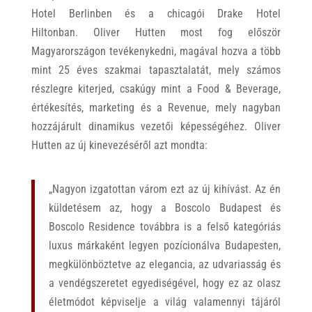
Hotel Berlinben és a chicagói Drake Hotel
Hiltonban. Oliver Hutten most fog először
Magyarországon tevékenykedni, magával hozva a több
mint 25 éves szakmai tapasztalatát, mely számos
részlegre kiterjed, csakúgy mint a Food & Beverage,
értékesítés, marketing és a Revenue, mely nagyban
hozzájárult dinamikus vezetői képességéhez. Oliver
Hutten az új kinevezéséről azt mondta:
„Nagyon izgatottan várom ezt az új kihívást. Az én
küldetésem az, hogy a Boscolo Budapest és
Boscolo Residence továbbra is a felső kategóriás
luxus márkaként legyen pozícionálva Budapesten,
megkülönböztetve az elegancia, az udvariasság és
a vendégszeretet egyediségével, hogy ez az olasz
életmódot képviselje a világ valamennyi tájáról