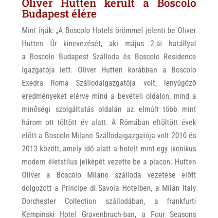
Oliver Hutten került a Boscolo
Budapest élére
Mint írják: „A Boscolo Hotels örömmel jelenti be Oliver
Hutten Úr kinevezését, aki május 2-ai hatállyal
a Boscolo Budapest Szálloda és Boscolo Residence
Igazgatója lett. Oliver Hutten korábban a Boscolo
Exedra Roma Szállodaigazgatója volt, lenyűgöző
eredményeket elérve mind a bevételi oldalon, mind a
minőségi szolgáltatás oldalán az elmúlt több mint
három ott töltött év alatt. A Rómában eltöltött évek
előtt a Boscolo Milano Szállodaigazgatója volt 2010 és
2013 között, amely idő alatt a hotelt mint egy ikonikus
modern életstílus jelképét vezette be a piacon. Hutten
Oliver a Boscolo Milano szálloda vezetése előtt
dolgozott a Principe di Savoia Hotelben, a Milan Italy
Dorchester Collection szállodában, a frankfurti
Kempinski Hotel Gravenbruch-ban, a Four Seasons