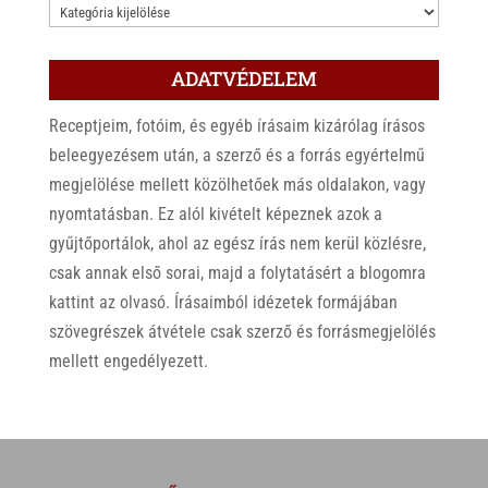
KATEGÓRIÁK
ADATVÉDELEM
Receptjeim, fotóim, és egyéb írásaim kizárólag írásos
beleegyezésem után, a szerző és a forrás egyértelmű
megjelölése mellett közölhetőek más oldalakon, vagy
nyomtatásban. Ez alól kivételt képeznek azok a
gyűjtőportálok, ahol az egész írás nem kerül közlésre,
csak annak első sorai, majd a folytatásért a blogomra
kattint az olvasó. Írásaimból idézetek formájában
szövegrészek átvétele csak szerző és forrásmegjelölés
mellett engedélyezett.