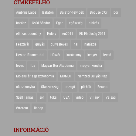
CIMKEFELHŐ
Ambrus Lajos
Balaton
Balaton-felvidék
Bocuse d'Or
bor
borász
Csíki Sándor
Eger
egészség
elhízás
elhízástudomány
Erdély
eu2011
EU Elnökség 2011
Fesztivál
gulyás
gulyásleves
hal
halászlé
Heston Blumenthal
Húsvét
karácsony
kenyér
lecsó
leves
liba
Magyar Bor Akadémia
magyar konyha
Molekuláris gasztronómia
MOMOT
Nemzeti Gulyás Nap
olasz konyha
Olaszország
pezsgő
pörkölt
Recept
Széll Tamás
sör
tokaj
USA
videó
Villány
Válság
étterem
ünnep
INFORMÁCIÓ