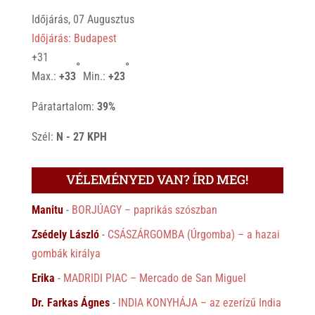
Időjárás, 07 Augusztus
Időjárás: Budapest
+
31
°
°
Max.:
+
33
Min.:
+
23
Páratartalom:
39%
Szél:
N - 27 KPH
VÉLEMÉNYED VAN? ÍRD MEG!
Manitu
-
BORJÚAGY – paprikás szószban
Zsédely László
-
CSÁSZÁRGOMBA (Úrgomba) – a hazai
gombák királya
Erika
-
MADRIDI PIAC – Mercado de San Miguel
Dr. Farkas Ágnes
-
INDIA KONYHÁJA – az ezerízű India