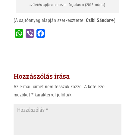
születésnapjára rendezett fogadáson (2016. május)
(A sajtóanyag alapján szerkesztette:
Csíki Sándor♣
)
W
V
F
h
i
a
a
b
c
t
e
e
s
r
b
Hozzászólás írása
A
o
p
o
Az e-mail címet nem tesszük közzé.
A kötelező
p
k
mezőket
*
karakterrel jelöltük