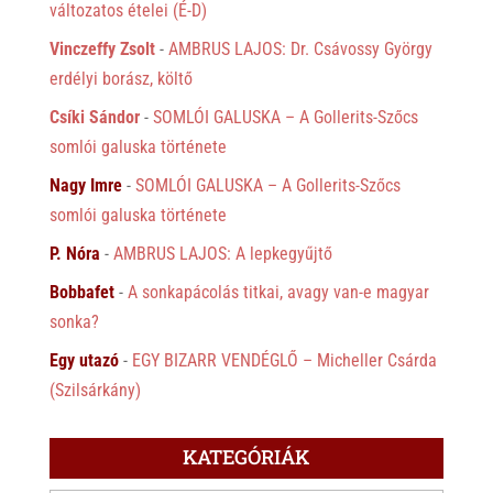
változatos ételei (É-D)
Vinczeffy Zsolt
-
AMBRUS LAJOS: Dr. Csávossy György
erdélyi borász, költő
Csíki Sándor
-
SOMLÓI GALUSKA – A Gollerits-Szőcs
somlói galuska története
Nagy Imre
-
SOMLÓI GALUSKA – A Gollerits-Szőcs
somlói galuska története
P. Nóra
-
AMBRUS LAJOS: A lepkegyűjtő
Bobbafet
-
A sonkapácolás titkai, avagy van-e magyar
sonka?
Egy utazó
-
EGY BIZARR VENDÉGLŐ – Micheller Csárda
(Szilsárkány)
KATEGÓRIÁK