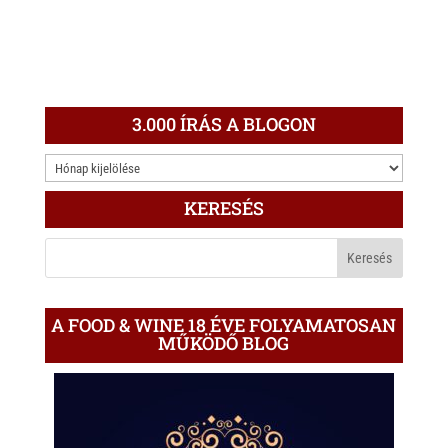
3.000 ÍRÁS A BLOGON
3.000
ÍRÁS
KERESÉS
A
BLOGON
A FOOD & WINE 18 ÉVE FOLYAMATOSAN
MŰKÖDŐ BLOG