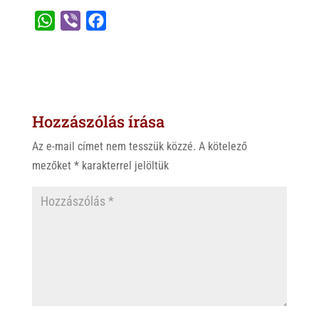
W
V
F
h
i
a
a
b
c
t
e
e
s
r
b
Hozzászólás írása
A
o
p
o
Az e-mail címet nem tesszük közzé.
A kötelező
p
k
mezőket
*
karakterrel jelöltük