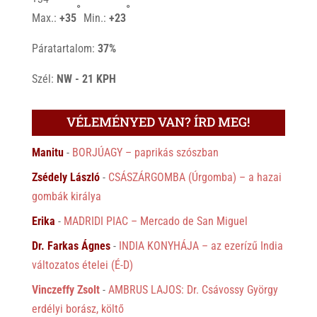
°
°
Max.:
+
35
Min.:
+
23
Páratartalom:
37%
Szél:
NW - 21 KPH
VÉLEMÉNYED VAN? ÍRD MEG!
Manitu
-
BORJÚAGY – paprikás szószban
Zsédely László
-
CSÁSZÁRGOMBA (Úrgomba) – a hazai
gombák királya
Erika
-
MADRIDI PIAC – Mercado de San Miguel
Dr. Farkas Ágnes
-
INDIA KONYHÁJA – az ezerízű India
változatos ételei (É-D)
Vinczeffy Zsolt
-
AMBRUS LAJOS: Dr. Csávossy György
erdélyi borász, költő