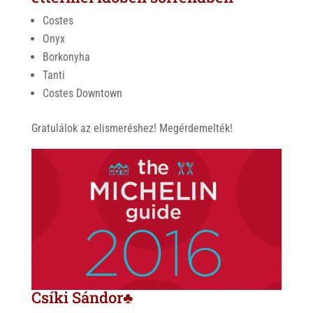
Costes
Onyx
Borkonyha
Tanti
Costes Downtown
Gratulálok az elismeréshez! Megérdemelték!
Csíki Sándor♣