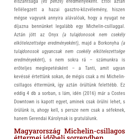
elszántsága
(és pénze)
eredményeként. Ettől aztán
fellélegzett a hazai gasztro-közvélemény, hiszen
mégse vagyunk annyira alávalóak, hogy a nyugat ne
díjazna bennünket legalább egy Michelin-csillaggal.
Aztán jött az Onyx
(a tulajdonosok nem csekély
elkötelezettsége eredményeként)
, majd a Borkonyha
(a
tulajdonosok ugyancsak nem csekély elkötelezettsége
eredményekén
t), s nem sokra rá – számunkra is
erőteljes meglepetésként – a Tanti, amit ugyan
kevéssé értettünk sokan, de mégis csak a mi Michelin-
csillagos éttermünk, így aztán örültünk felettébb. Ez
eddig 4 db a sorban, s lám, idén (2016) már a Costes
Downtown is kapott egyet, aminek csak örülni lehet, s
örülünk is, ahogy kell, s persze nem csak a séfeknek,
hanem Gerendai Károlynak is gratulálunk.
Magyarország Michelin-csillagos
éttermei időbeli sorrendben