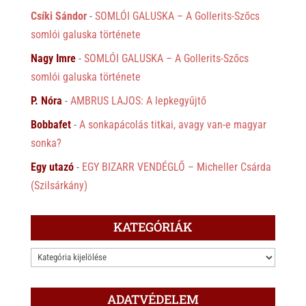
Csíki Sándor
-
SOMLÓI GALUSKA – A Gollerits-Szőcs
somlói galuska története
Nagy Imre
-
SOMLÓI GALUSKA – A Gollerits-Szőcs
somlói galuska története
P. Nóra
-
AMBRUS LAJOS: A lepkegyűjtő
Bobbafet
-
A sonkapácolás titkai, avagy van-e magyar
sonka?
Egy utazó
-
EGY BIZARR VENDÉGLŐ – Micheller Csárda
(Szilsárkány)
KATEGÓRIÁK
KATEGÓRIÁK
ADATVÉDELEM