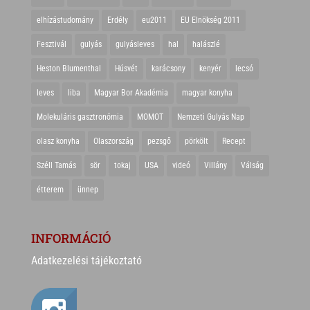
elhízástudomány
Erdély
eu2011
EU Elnökség 2011
Fesztivál
gulyás
gulyásleves
hal
halászlé
Heston Blumenthal
Húsvét
karácsony
kenyér
lecsó
leves
liba
Magyar Bor Akadémia
magyar konyha
Molekuláris gasztronómia
MOMOT
Nemzeti Gulyás Nap
olasz konyha
Olaszország
pezsgő
pörkölt
Recept
Széll Tamás
sör
tokaj
USA
videó
Villány
Válság
étterem
ünnep
INFORMÁCIÓ
Adatkezelési tájékoztató