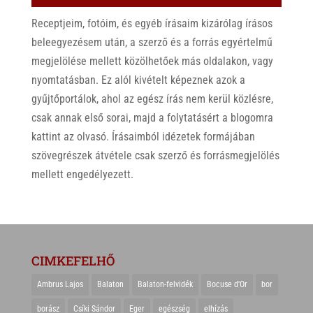
Receptjeim, fotóim, és egyéb írásaim kizárólag írásos
beleegyezésem után, a szerző és a forrás egyértelmű
megjelölése mellett közölhetőek más oldalakon, vagy
nyomtatásban. Ez alól kivételt képeznek azok a
gyűjtőportálok, ahol az egész írás nem kerül közlésre,
csak annak első sorai, majd a folytatásért a blogomra
kattint az olvasó. Írásaimból idézetek formájában
szövegrészek átvétele csak szerző és forrásmegjelölés
mellett engedélyezett.
CIMKEFELHŐ
Ambrus Lajos
Balaton
Balaton-felvidék
Bocuse d'Or
bor
borász
Csíki Sándor
Eger
egészség
elhízás