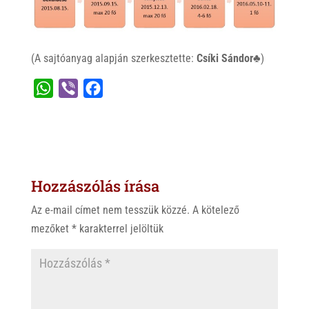
(A sajtóanyag alapján szerkesztette:
Csíki Sándor♣
)
W
V
F
h
i
a
a
b
c
t
e
e
s
r
b
Hozzászólás írása
A
o
p
o
Az e-mail címet nem tesszük közzé.
A kötelező
p
k
mezőket
*
karakterrel jelöltük