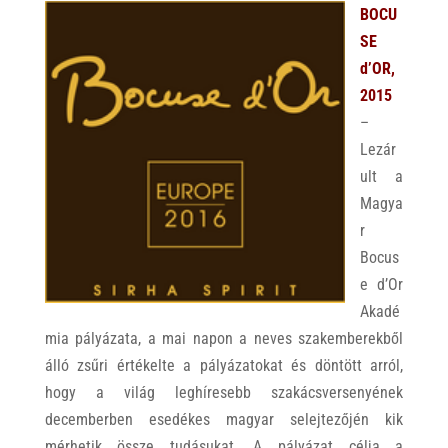
BOCU
SE
d’OR,
2015
–
Lezár
ult a
Magya
r
Bocus
e d’Or
Akadé
mia pályázata, a mai napon a neves szakemberekből
álló zsűri értékelte a pályázatokat és döntött arról,
hogy a világ leghíresebb szakácsversenyének
decemberben esedékes magyar selejtezőjén kik
mérhetik össze tudásukat. A pályázat célja a