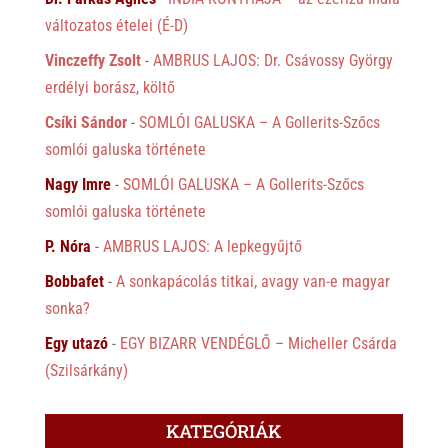
változatos ételei (É-D)
Vinczeffy Zsolt
-
AMBRUS LAJOS: Dr. Csávossy György
erdélyi borász, költő
Csíki Sándor
-
SOMLÓI GALUSKA – A Gollerits-Szőcs
somlói galuska története
Nagy Imre
-
SOMLÓI GALUSKA – A Gollerits-Szőcs
somlói galuska története
P. Nóra
-
AMBRUS LAJOS: A lepkegyűjtő
Bobbafet
-
A sonkapácolás titkai, avagy van-e magyar
sonka?
Egy utazó
-
EGY BIZARR VENDÉGLŐ – Micheller Csárda
(Szilsárkány)
KATEGÓRIÁK