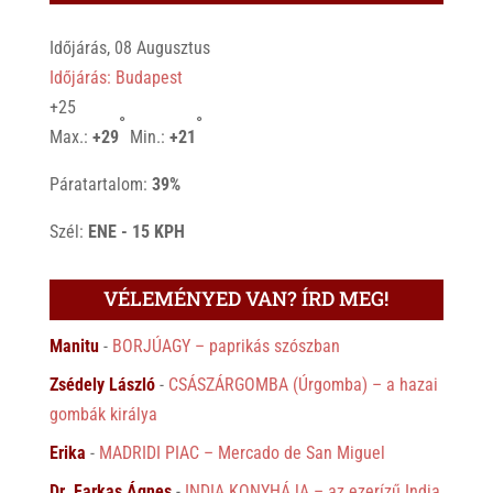
Időjárás, 08 Augusztus
Időjárás: Budapest
+
25
°
°
Max.:
+
29
Min.:
+
21
Páratartalom:
39%
Szél:
ENE - 15 KPH
VÉLEMÉNYED VAN? ÍRD MEG!
Manitu
-
BORJÚAGY – paprikás szószban
Zsédely László
-
CSÁSZÁRGOMBA (Úrgomba) – a hazai
gombák királya
Erika
-
MADRIDI PIAC – Mercado de San Miguel
Dr. Farkas Ágnes
-
INDIA KONYHÁJA – az ezerízű India