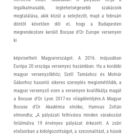
legalkalmasabb, legtehetségesebb szakácsok
megtalálása, akik közül a selejtezőt, majd a februári
döntőt követően dől el, hogy a Budapesten
megrendezésre kerülő Bocuse d’Or Europe versenyen
ki
képviselheti Magyarországot. A 2016. májusában
Európa 20 országa versenyez hazánkban. Ha a korábbi
magyar versenyzőkhöz; Széll Tamáshoz és Molnár
Gáborhoz hasonló sikeres szereplés megismétlődik, a
magyar versenyző ezen a versenyen kvalifikálja magát
a Bocuse d’Or Lyon 2017-es világdöntőjére.A Magyar
Bocuse d’Or Akadémia elnöke, Hamvas Zoltán
elmondta; „A pályázati felhívásra minden várakozást
felülmúlva 19 érvényes pályázat érkezett. A zsűri
elsősorban a kidolgozottságot, a szezonalitást, a húsok