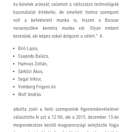
és köretek arányát, valamint a változatos technológiák
használatát értékelte, de emellett fontos szempont
volt a befektetett munka is, hiszen a Bocuse
versenyzőkre kemény munka vár. Olyan embert
keresünk, aki képes sokat dolgozni a célért.” A
Bíró Lajos,
Csapody Balázs,
Hamvas Zoltán,
Sárközi Ákos,
Segal Viktor,
Vomberg Frigyes és
Wolf András
alkotta zsűri a fenti szempontok figyelembevételével
választotta ki azt a 12 főt, aki a 2015. december 13-án
megrendezésre kerülő magyarországi selejtezőn fogja