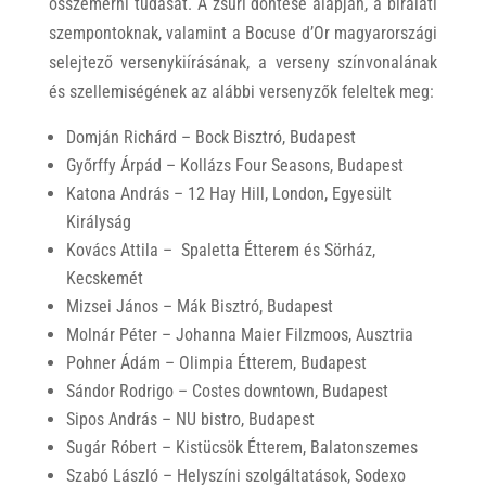
összemérni tudását. A zsűri döntése alapján, a bírálati
szempontoknak, valamint a Bocuse d’Or magyarországi
selejtező versenykiírásának, a verseny színvonalának
és szellemiségének az alábbi versenyzők feleltek meg:
Domján Richárd – Bock Bisztró, Budapest
Győrffy Árpád – Kollázs Four Seasons, Budapest
Katona András – 12 Hay Hill, London, Egyesült
Királyság
Kovács Attila – Spaletta Étterem és Sörház,
Kecskemét
Mizsei János – Mák Bisztró, Budapest
Molnár Péter – Johanna Maier Filzmoos, Ausztria
Pohner Ádám – Olimpia Étterem, Budapest
Sándor Rodrigo – Costes downtown, Budapest
Sipos András – NU bistro, Budapest
Sugár Róbert – Kistücsök Étterem, Balatonszemes
Szabó László – Helyszíni szolgáltatások, Sodexo