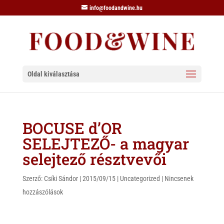
info@foodandwine.hu
Oldal kiválasztása
BOCUSE d’OR
SELEJTEZŐ- a magyar
selejtező résztvevői
Szerző:
Csíki Sándor
|
2015/09/15
|
Uncategorized
|
Nincsenek
hozzászólások