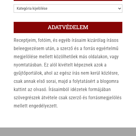
KATEGÓRIÁK
ADATVÉDELEM
Receptjeim, fotóim, és egyéb írásaim kizárólag írásos
beleegyezésem után, a szerző és a forrás egyértelmű
megjelölése mellett közölhetőek más oldalakon, vagy
nyomtatásban. Ez alól kivételt képeznek azok a
gyűjtőportálok, ahol az egész írás nem kerül közlésre,
csak annak első sorai, majd a folytatásért a blogomra
kattint az olvasó. Írásaimból idézetek formájában
szövegrészek átvétele csak szerző és forrásmegjelölés
mellett engedélyezett.