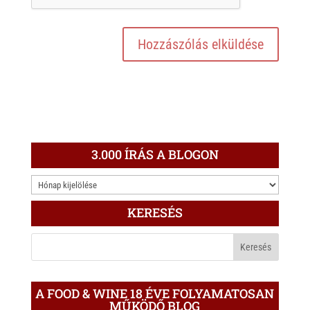
3.000 ÍRÁS A BLOGON
3.000
ÍRÁS
KERESÉS
A
BLOGON
A FOOD & WINE 18 ÉVE FOLYAMATOSAN
MŰKÖDŐ BLOG