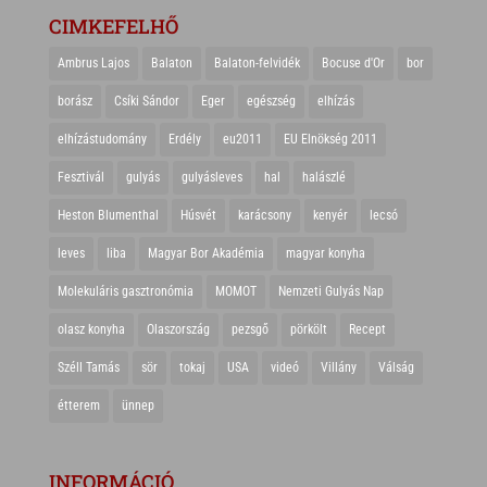
CIMKEFELHŐ
Ambrus Lajos
Balaton
Balaton-felvidék
Bocuse d'Or
bor
borász
Csíki Sándor
Eger
egészség
elhízás
elhízástudomány
Erdély
eu2011
EU Elnökség 2011
Fesztivál
gulyás
gulyásleves
hal
halászlé
Heston Blumenthal
Húsvét
karácsony
kenyér
lecsó
leves
liba
Magyar Bor Akadémia
magyar konyha
Molekuláris gasztronómia
MOMOT
Nemzeti Gulyás Nap
olasz konyha
Olaszország
pezsgő
pörkölt
Recept
Széll Tamás
sör
tokaj
USA
videó
Villány
Válság
étterem
ünnep
INFORMÁCIÓ