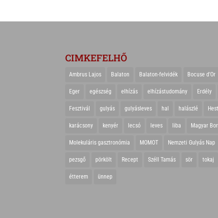
CIMKEFELHŐ
Ambrus Lajos
Balaton
Balaton-felvidék
Bocuse d'Or
Eger
egészség
elhízás
elhízástudomány
Erdély
Fesztivál
gulyás
gulyásleves
hal
halászlé
Hes
karácsony
kenyér
lecsó
leves
liba
Magyar Bo
Molekuláris gasztronómia
MOMOT
Nemzeti Gulyás Nap
pezsgő
pörkölt
Recept
Széll Tamás
sör
tokaj
étterem
ünnep