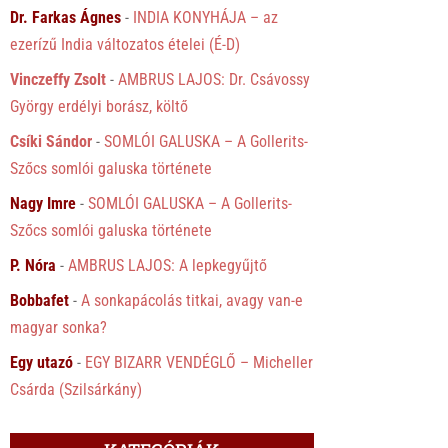
Dr. Farkas Ágnes
-
INDIA KONYHÁJA – az
ezerízű India változatos ételei (É-D)
Vinczeffy Zsolt
-
AMBRUS LAJOS: Dr. Csávossy
György erdélyi borász, költő
Csíki Sándor
-
SOMLÓI GALUSKA – A Gollerits-
Szőcs somlói galuska története
Nagy Imre
-
SOMLÓI GALUSKA – A Gollerits-
Szőcs somlói galuska története
P. Nóra
-
AMBRUS LAJOS: A lepkegyűjtő
Bobbafet
-
A sonkapácolás titkai, avagy van-e
magyar sonka?
Egy utazó
-
EGY BIZARR VENDÉGLŐ – Micheller
Csárda (Szilsárkány)