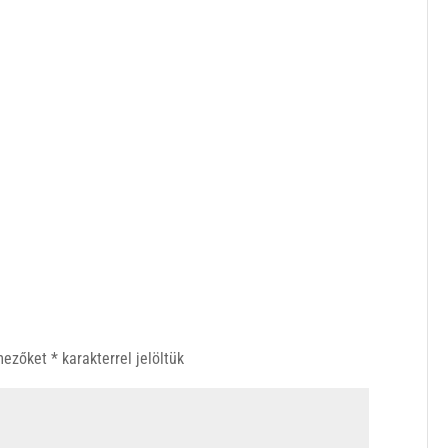
 mezőket
*
karakterrel jelöltük