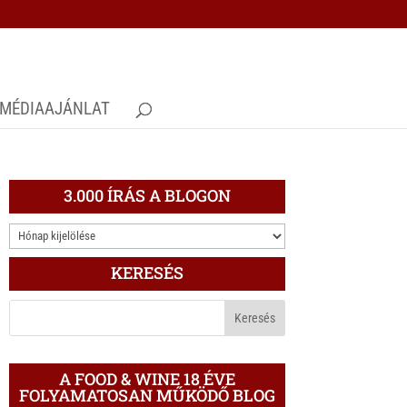
MÉDIAAJÁNLAT
3.000 ÍRÁS A BLOGON
3.000
ÍRÁS
KERESÉS
A
BLOGON
A FOOD & WINE 18 ÉVE
FOLYAMATOSAN MŰKÖDŐ BLOG