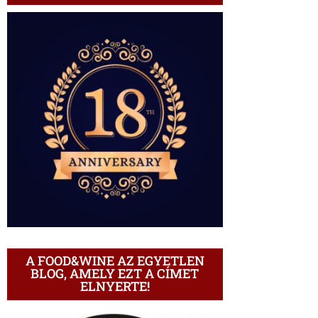
A FOOD&WINE AZ EGYETLEN
BLOG, AMELY EZT A CÍMET
ELNYERTE!