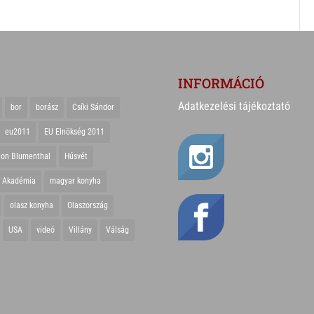
INFORMÁCIÓ
Adatkezelési tájékoztató
bor
borász
Csíki Sándor
eu2011
EU Elnökség 2011
ton Blumenthal
Húsvét
r Akadémia
magyar konyha
olasz konyha
Olaszország
USA
videó
Villány
Válság