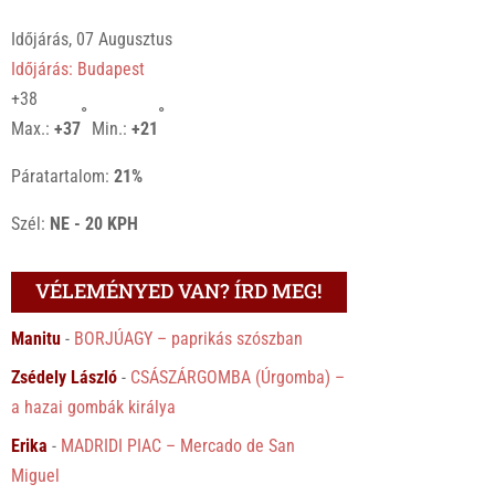
Időjárás, 07 Augusztus
Időjárás: Budapest
+
38
°
°
Max.:
+
37
Min.:
+
21
Páratartalom:
21%
Szél:
NE - 20 KPH
VÉLEMÉNYED VAN? ÍRD MEG!
Manitu
-
BORJÚAGY – paprikás szószban
Zsédely László
-
CSÁSZÁRGOMBA (Úrgomba) –
a hazai gombák királya
Erika
-
MADRIDI PIAC – Mercado de San
Miguel