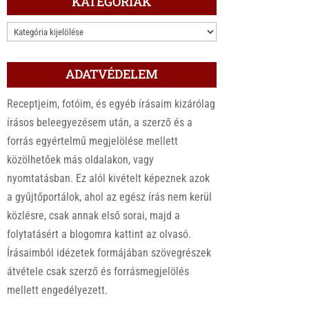
KATEGÓRIÁK
KATEGÓRIÁK
ADATVÉDELEM
Receptjeim, fotóim, és egyéb írásaim kizárólag
írásos beleegyezésem után, a szerző és a
forrás egyértelmű megjelölése mellett
közölhetőek más oldalakon, vagy
nyomtatásban. Ez alól kivételt képeznek azok
a gyűjtőportálok, ahol az egész írás nem kerül
közlésre, csak annak első sorai, majd a
folytatásért a blogomra kattint az olvasó.
Írásaimból idézetek formájában szövegrészek
átvétele csak szerző és forrásmegjelölés
mellett engedélyezett.