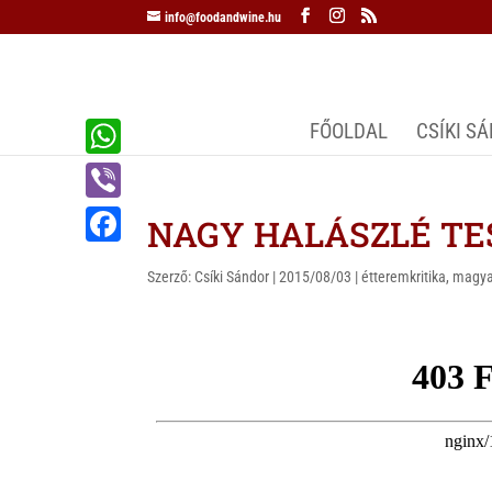
info@foodandwine.hu
FŐOLDAL
CSÍKI S
W
h
V
NAGY HALÁSZLÉ TESZ
a
i
F
t
Szerző:
Csíki Sándor
|
2015/08/03
|
étteremkritika
,
magya
b
a
s
e
c
A
r
e
p
b
p
o
o