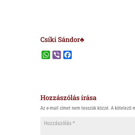
Csíki Sándor♣
W
V
F
h
i
a
a
b
c
t
e
e
s
r
b
Hozzászólás írása
A
o
p
o
Az e-mail címet nem tesszük közzé.
A kötelező
p
k