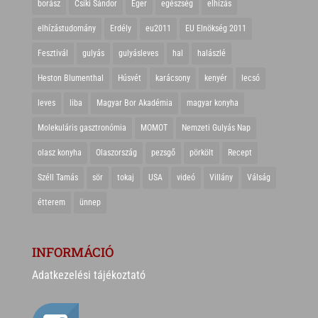
borász
Csíki Sándor
Eger
egészség
elhízás
elhízástudomány
Erdély
eu2011
EU Elnökség 2011
Fesztivál
gulyás
gulyásleves
hal
halászlé
Heston Blumenthal
Húsvét
karácsony
kenyér
lecsó
leves
liba
Magyar Bor Akadémia
magyar konyha
Molekuláris gasztronómia
MOMOT
Nemzeti Gulyás Nap
olasz konyha
Olaszország
pezsgő
pörkölt
Recept
Széll Tamás
sör
tokaj
USA
videó
Villány
Válság
étterem
ünnep
INFORMÁCIÓ
Adatkezelési tájékoztató