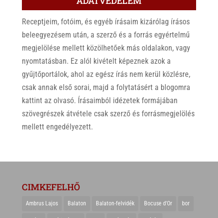
ADATVÉDELEM
Receptjeim, fotóim, és egyéb írásaim kizárólag írásos
beleegyezésem után, a szerző és a forrás egyértelmű
megjelölése mellett közölhetőek más oldalakon, vagy
nyomtatásban. Ez alól kivételt képeznek azok a
gyűjtőportálok, ahol az egész írás nem kerül közlésre,
csak annak első sorai, majd a folytatásért a blogomra
kattint az olvasó. Írásaimból idézetek formájában
szövegrészek átvétele csak szerző és forrásmegjelölés
mellett engedélyezett.
CIMKEFELHŐ
Ambrus Lajos
Balaton
Balaton-felvidék
Bocuse d'Or
bor