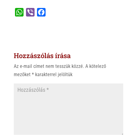
W
V
F
h
i
a
a
b
c
t
e
e
s
r
b
Hozzászólás írása
A
o
p
o
Az e-mail címet nem tesszük közzé.
A kötelező
p
k
mezőket
*
karakterrel jelöltük