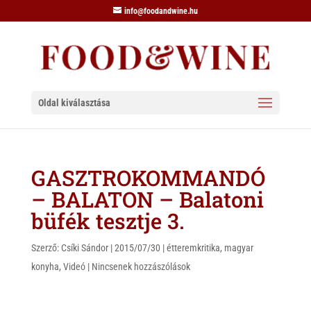
info@foodandwine.hu
Oldal kiválasztása
GASZTROKOMMANDÓ
– BALATON – Balatoni
büfék tesztje 3.
Szerző:
Csíki Sándor
|
2015/07/30
|
étteremkritika
,
magyar
konyha
,
Videó
|
Nincsenek hozzászólások