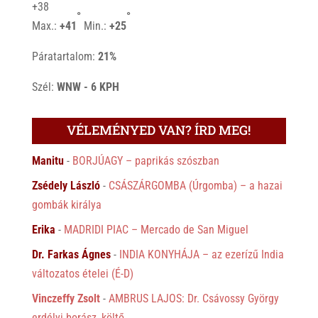
+
38
°
°
Max.:
+
41
Min.:
+
25
Páratartalom:
21%
Szél:
WNW - 6 KPH
VÉLEMÉNYED VAN? ÍRD MEG!
Manitu
-
BORJÚAGY – paprikás szószban
Zsédely László
-
CSÁSZÁRGOMBA (Úrgomba) – a hazai
gombák királya
Erika
-
MADRIDI PIAC – Mercado de San Miguel
Dr. Farkas Ágnes
-
INDIA KONYHÁJA – az ezerízű India
változatos ételei (É-D)
Vinczeffy Zsolt
-
AMBRUS LAJOS: Dr. Csávossy György
erdélyi borász, költő