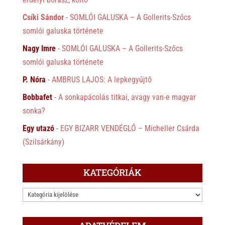
Csíki Sándor
-
SOMLÓI GALUSKA – A Gollerits-Szőcs
somlói galuska története
Nagy Imre
-
SOMLÓI GALUSKA – A Gollerits-Szőcs
somlói galuska története
P. Nóra
-
AMBRUS LAJOS: A lepkegyűjtő
Bobbafet
-
A sonkapácolás titkai, avagy van-e magyar
sonka?
Egy utazó
-
EGY BIZARR VENDÉGLŐ – Micheller Csárda
(Szilsárkány)
KATEGÓRIÁK
KATEGÓRIÁK