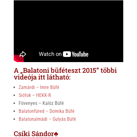
A „Balatoni büféteszt 2015” többi
videója itt látható:
Zamárdi – Imre Büfé
Siófok – HEKK-R
Fövenyes – Kalóz Büfé
Balatonfüred – Domika Büfé
Balatonalmádi – Gulyás Büfé
Csíki Sándor♣