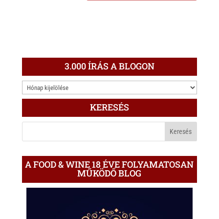
3.000 ÍRÁS A BLOGON
3.000
ÍRÁS
KERESÉS
A
BLOGON
A FOOD & WINE 18 ÉVE FOLYAMATOSAN
MŰKÖDŐ BLOG