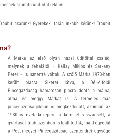
lemesnek számító üdítőital reklám:
Traubit akarunk! Gyerekek, talán inkább kérünk! Traubit
 ma?
A Márka az első olyan hazai üdítőital család,
melynek a feltalálói – Kállay Miklós és Sárkány
Péter – is ismertté váltak. A szőlő Márka 1973-ban
került piacra. Sikerét látva, a Dél-Alföldi
Pincegazdaság hamarosan piacra dobta a málna,
alma és meggy Márkát is. A termelés más
pincegazdaságokban is megkezdődött, azonban az
1980-as évek közepére a kereslet visszaesett, a
gyártását több üzemben is leállították, majd egyedül
a Pest-megyei Pincegazdaság szentendrei egysége