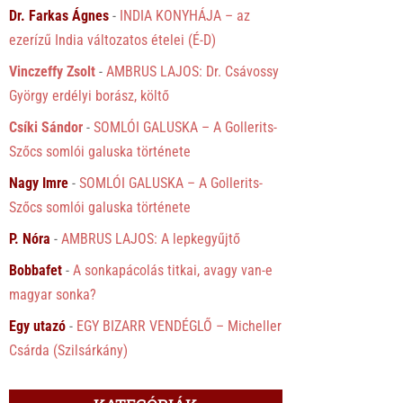
Dr. Farkas Ágnes
-
INDIA KONYHÁJA – az
ezerízű India változatos ételei (É-D)
Vinczeffy Zsolt
-
AMBRUS LAJOS: Dr. Csávossy
György erdélyi borász, költő
Csíki Sándor
-
SOMLÓI GALUSKA – A Gollerits-
Szőcs somlói galuska története
Nagy Imre
-
SOMLÓI GALUSKA – A Gollerits-
Szőcs somlói galuska története
P. Nóra
-
AMBRUS LAJOS: A lepkegyűjtő
Bobbafet
-
A sonkapácolás titkai, avagy van-e
magyar sonka?
Egy utazó
-
EGY BIZARR VENDÉGLŐ – Micheller
Csárda (Szilsárkány)