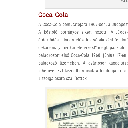
Márka
Coca-Cola
A Coca-Cola bemutatójára 1967-ben, a Budapest
A kóstoló botrányos sikert hozott. A „Coca-
érdeklődés minden előzetes várakozást felülmú
dekadens „amerikai életérzést” megtapasztalni
palackozott első Coca-Cola 1968. június 17-én,
palackozó üzemében. A gyártósor kapacitása 
lehetővé. Ezt kezdetben csak a legdrágább szá
kiszolgálására szállították.