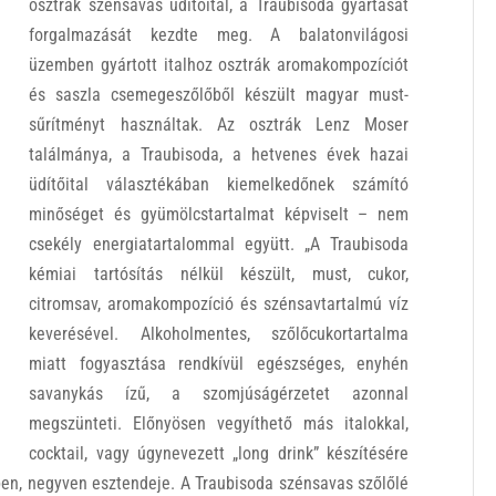
osztrák szénsavas üdítőital, a Traubisoda gyártását
forgalmazását kezdte meg. A balatonvilágosi
üzemben gyártott italhoz osztrák aromakompozíciót
és saszla csemegeszőlőből készült magyar must-
sűrítményt használtak. Az osztrák Lenz Moser
találmánya, a Traubisoda, a hetvenes évek hazai
üdítőital választékában kiemelkedőnek számító
minőséget és gyümölcstartalmat képviselt – nem
csekély energiatartalommal együtt. „A Traubisoda
kémiai tartósítás nélkül készült, must, cukor,
citromsav, aromakompozíció és szénsavtartalmú víz
keverésével. Alkoholmentes, szőlőcukortartalma
miatt fogyasztása rendkívül egészséges, enyhén
savanykás ízű, a szomjúságérzetet azonnal
megszünteti. Előnyösen vegyíthető más italokkal,
cocktail, vagy úgynevezett „long drink” készítésére
ében, negyven esztendeje. A Traubisoda szénsavas szőlőlé