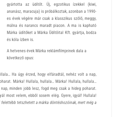
gyártotta az üdítőt. Új, egzotikus ízekkel (kiwi,
ananász, maracuja) is próbálkoztak, azonban a 1990-
es évek végére már csak a klasszikus szőlő, meggy,
málna és narancs maradt piacon. A ma is kapható
Márka üdítőket a Márka Üdítőital Kft. gyártja, bodza
és kóla ízben is.
A hetvenes évek Márka reklámfilmjeinek dala a
következő opus:
ullala… Ha úgy érzed, hogy elfáradtál, nehéz volt a nap,
harat. Márka! Hullala, hullala… Márka! Hullala, hullala…
a nap, minden jobb lesz, fogd meg csak a hideg poharat.
yál most velem, ebből sosem elég. Gyere, igyál! Hullala!
a” felettébb tetszhetett a márka döntéshozóinak, mert még a