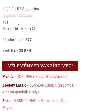
Időjárás, 07 Augusztus
Időjárás: Budapest
+
31
°
°
Max.:
+
36
Min.:
+
21
Páratartalom:
37%
Szél:
NE - 23 KPH
VÉLEMÉNYED VAN? ÍRD MEG!
Manitu
-
BORJÚAGY – paprikás szószban
Zsédely László
-
CSÁSZÁRGOMBA (Úrgomba) –
a hazai gombák királya
Erika
-
MADRIDI PIAC – Mercado de San
Miguel