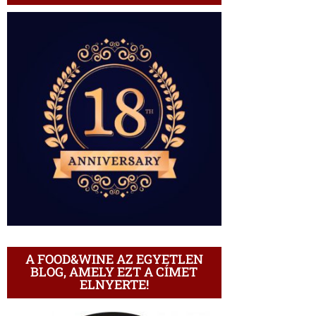
A FOOD&WINE AZ EGYETLEN
BLOG, AMELY EZT A CÍMET
ELNYERTE!