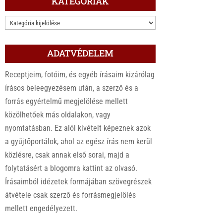
KATEGÓRIÁK
KATEGÓRIÁK
ADATVÉDELEM
Receptjeim, fotóim, és egyéb írásaim kizárólag
írásos beleegyezésem után, a szerző és a
forrás egyértelmű megjelölése mellett
közölhetőek más oldalakon, vagy
nyomtatásban. Ez alól kivételt képeznek azok
a gyűjtőportálok, ahol az egész írás nem kerül
közlésre, csak annak első sorai, majd a
folytatásért a blogomra kattint az olvasó.
Írásaimból idézetek formájában szövegrészek
átvétele csak szerző és forrásmegjelölés
mellett engedélyezett.