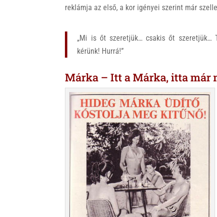
reklámja az első, a kor igényei szerint már szel
„Mi is őt szeretjük… csakis őt szeretjük… 
kérünk! Hurrá!”
Márka – Itt a Márka, itta már