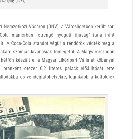
 sorsjegy (1979)
i Nemzetközi Vásáron (BNV), a Városligetben került sor.
Cola mámorban fetrengő nyugati ifjúság” itala iránt
lt. A Coca-Cola standot végül a rendőrök védték meg a
 akaró szomjas kíváncsiak tömegétől. A Magyarországon
 hétfőn készült el a Magyar Likőripari Vállalat kőbányai
óránként ötezer 0,2 literes palack előállítását ette
llodákba és vendéglátóhelyekre, leginkább a külföldiek