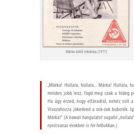
Márka üdítő reklámja (1977)
„Márka! Hullala, hullala… Márka! Hullala, h
minden jobb lesz, fogd meg csak a hideg po
Ha úgy érzed, hogy elfáradtál, nehéz volt 
Visszahozza jókedved a sok-sok buborék. Ig
Márka!”
(A hawaii hangulatot sugalló „hullal
nyolcvanas években is fel-felbukkan.)