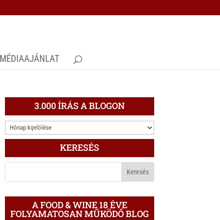
MÉDIAAJÁNLAT
3.000 ÍRÁS A BLOGON
3.000
ÍRÁS
KERESÉS
A
BLOGON
A FOOD & WINE 18 ÉVE
FOLYAMATOSAN MŰKÖDŐ BLOG