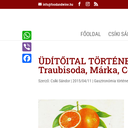
info@foodandwine.hu
FŐOLDAL
CSÍKI S
W
h
V
ÜDÍTŐITAL TÖRTÉNE
a
i
Traubisoda, Márka, C
F
t
b
a
s
Szerző:
Csíki Sándor
|
2015/04/11
|
Gasztronómia történe
e
c
A
r
e
p
b
p
o
o