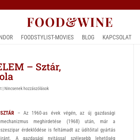
ÁNDOR
FOODSTYLIST-MOVIES
BLOG
KAPCSOLAT
LEM – Sztár,
ola
t
|
Nincsenek hozzászólások
SZTÁR
– Az 1960-as évek végén, az új gazdasági
mechanizmus meghirdetése (1968) után, már a
szeszipar érdeklődése is feltámadt az üdítőital gyártás
iránt. A gazdasági nyitással szélesebb lehetőség