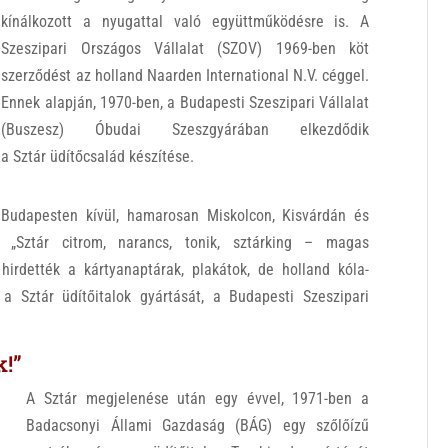
kínálkozott a nyugattal való együttműködésre is. A
Szeszipari Országos Vállalat (SZOV) 1969-ben köt
szerződést az holland Naarden International N.V. céggel.
Ennek alapján, 1970-ben, a Budapesti Szeszipari Vállalat
(Buszesz) Óbudai Szeszgyárában elkezdődik
a Sztár üdítőcsalád készítése.
Budapesten kívül, hamarosan Miskolcon, Kisvárdán és
. „Sztár citrom, narancs, tonik, sztárking – magas
hirdették a kártyanaptárak, plakátok, de holland kóla-
a Sztár üdítőitalok gyártását, a Budapesti Szeszipari
k!”
A Sztár megjelenése után egy évvel, 1971-ben a
Badacsonyi Állami Gazdaság (BÁG) egy szőlőízű