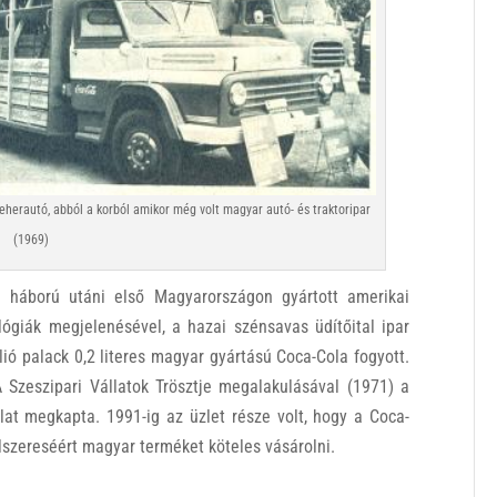
teherautó, abból a korból amikor még volt magyar autó- és traktoripar
(1969)
a háború utáni első Magyarországon gyártott amerikai
lógiák megjelenésével, a hazai szénsavas üdítőital ipar
lió palack 0,2 literes magyar gyártású Coca-Cola fogyott.
Szeszipari Vállatok Trösztje megalakulásával (1971) a
lat megkapta. 1991-ig az üzlet része volt, hogy a Coca-
lszereséért magyar terméket köteles vásárolni.