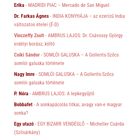
Erika
-
MADRIDI PIAC – Mercado de San Miguel
Dr. Farkas Ágnes
-
INDIA KONYHÁJA – az ezerízű India
változatos ételei (É-D)
Vinczeffy Zsolt
-
AMBRUS LAJOS: Dr. Csávossy György
erdélyi borász, költő
Csíki Sándor
-
SOMLÓI GALUSKA – A Gollerits-Szőcs
somlói galuska története
Nagy Imre
-
SOMLÓI GALUSKA – A Gollerits-Szőcs
somlói galuska története
P. Nóra
-
AMBRUS LAJOS: A lepkegyűjtő
Bobbafet
-
A sonkapácolás titkai, avagy van-e magyar
sonka?
Egy utazó
-
EGY BIZARR VENDÉGLŐ – Micheller Csárda
(Szilsárkány)