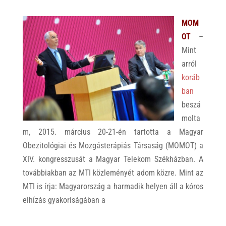
MOM
OT
–
Mint
arról
koráb
ban
beszá
molta
m, 2015. március 20-21-én tartotta a Magyar
Obezitológiai és Mozgásterápiás Társaság (MOMOT) a
XIV. kongresszusát a Magyar Telekom Székházban. A
továbbiakban az MTI közleményét adom közre. Mint az
MTI is írja: Magyarország a harmadik helyen áll a kóros
elhízás gyakoriságában a