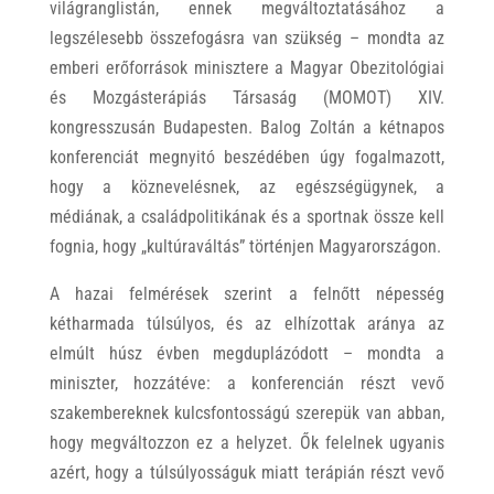
világranglistán, ennek megváltoztatásához a
legszélesebb összefogásra van szükség – mondta az
emberi erőforrások minisztere a Magyar Obezitológiai
és Mozgásterápiás Társaság (MOMOT) XIV.
kongresszusán Budapesten. Balog Zoltán a kétnapos
konferenciát megnyitó beszédében úgy fogalmazott,
hogy a köznevelésnek, az egészségügynek, a
médiának, a családpolitikának és a sportnak össze kell
fognia, hogy „kultúraváltás” történjen Magyarországon.
A hazai felmérések szerint a felnőtt népesség
kétharmada túlsúlyos, és az elhízottak aránya az
elmúlt húsz évben megduplázódott – mondta a
miniszter, hozzátéve: a konferencián részt vevő
szakembereknek kulcsfontosságú szerepük van abban,
hogy megváltozzon ez a helyzet. Ők felelnek ugyanis
azért, hogy a túlsúlyosságuk miatt terápián részt vevő