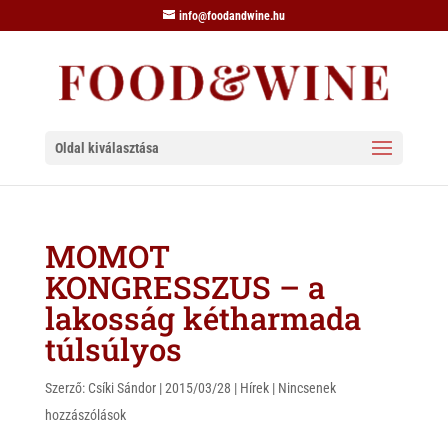
info@foodandwine.hu
Oldal kiválasztása
MOMOT
KONGRESSZUS – a
lakosság kétharmada
túlsúlyos
Szerző:
Csíki Sándor
|
2015/03/28
|
Hírek
|
Nincsenek
hozzászólások