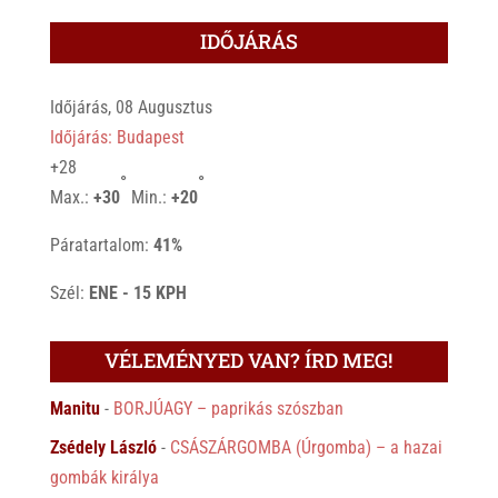
IDŐJÁRÁS
Időjárás, 08 Augusztus
Időjárás: Budapest
+
28
°
°
Max.:
+
30
Min.:
+
20
Páratartalom:
41%
Szél:
ENE - 15 KPH
VÉLEMÉNYED VAN? ÍRD MEG!
Manitu
-
BORJÚAGY – paprikás szószban
Zsédely László
-
CSÁSZÁRGOMBA (Úrgomba) – a hazai
gombák királya