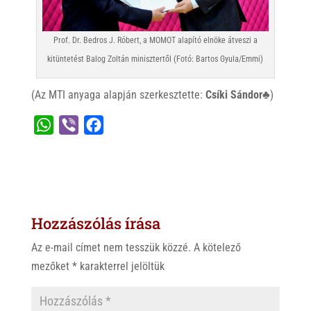
Prof. Dr. Bedros J. Róbert, a MOMOT alapító elnöke átveszi a
kitüntetést Balog Zoltán minisztertől (Fotó: Bartos Gyula/Emmi)
(Az MTI anyaga alapján szerkesztette:
Csíki Sándor♣
)
W
V
F
h
i
a
a
b
c
t
e
e
s
r
b
Hozzászólás írása
A
o
p
o
Az e-mail címet nem tesszük közzé.
A kötelező
p
k
mezőket
*
karakterrel jelöltük