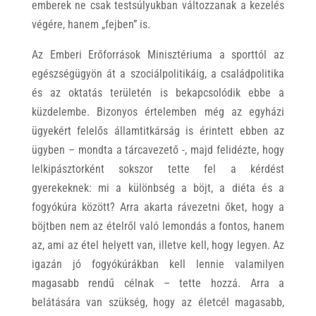
emberek ne csak testsúlyukban változzanak a kezelés
végére, hanem „fejben” is.
Az Emberi Erőforrások Minisztériuma a sporttól az
egészségügyön át a szociálpolitikáig, a családpolitika
és az oktatás területén is bekapcsolódik ebbe a
küzdelembe. Bizonyos értelemben még az egyházi
ügyekért felelős államtitkárság is érintett ebben az
ügyben – mondta a tárcavezető -, majd felidézte, hogy
lelkipásztorként sokszor tette fel a kérdést
gyerekeknek: mi a különbség a böjt, a diéta és a
fogyókúra között? Arra akarta rávezetni őket, hogy a
böjtben nem az ételről való lemondás a fontos, hanem
az, ami az étel helyett van, illetve kell, hogy legyen. Az
igazán jó fogyókúrákban kell lennie valamilyen
magasabb rendű célnak – tette hozzá. Arra a
belátására van szükség, hogy az életcél magasabb,