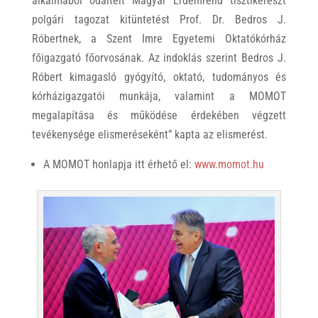
alkalmából odaítélt Magyar Érdemrend tisztikereszt
polgári tagozat kitüntetést Prof. Dr. Bedros J.
Róbertnek, a Szent Imre Egyetemi Oktatókórház
főigazgató főorvosának. Az indoklás szerint Bedros J.
Róbert kimagasló gyógyító, oktató, tudományos és
kórházigazgatói munkája, valamint a MOMOT
megalapítása és működése érdekében végzett
tevékenysége elismeréseként” kapta az elismerést.
A MOMOT honlapja itt érhető el:
www.momot.hu