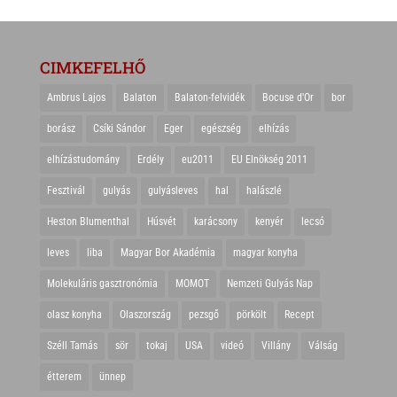
CIMKEFELHŐ
Ambrus Lajos
Balaton
Balaton-felvidék
Bocuse d'Or
bor
borász
Csíki Sándor
Eger
egészség
elhízás
elhízástudomány
Erdély
eu2011
EU Elnökség 2011
Fesztivál
gulyás
gulyásleves
hal
halászlé
Heston Blumenthal
Húsvét
karácsony
kenyér
lecsó
leves
liba
Magyar Bor Akadémia
magyar konyha
Molekuláris gasztronómia
MOMOT
Nemzeti Gulyás Nap
olasz konyha
Olaszország
pezsgő
pörkölt
Recept
Széll Tamás
sör
tokaj
USA
videó
Villány
Válság
étterem
ünnep