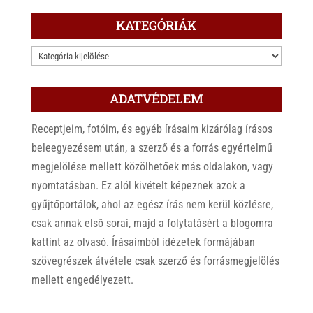
KATEGÓRIÁK
KATEGÓRIÁK
ADATVÉDELEM
Receptjeim, fotóim, és egyéb írásaim kizárólag írásos
beleegyezésem után, a szerző és a forrás egyértelmű
megjelölése mellett közölhetőek más oldalakon, vagy
nyomtatásban. Ez alól kivételt képeznek azok a
gyűjtőportálok, ahol az egész írás nem kerül közlésre,
csak annak első sorai, majd a folytatásért a blogomra
kattint az olvasó. Írásaimból idézetek formájában
szövegrészek átvétele csak szerző és forrásmegjelölés
mellett engedélyezett.