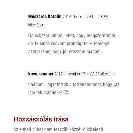
Mészáros Katalin
2014. december 31.-n 08:55
közelében
Ha sokszor innám, lehet, hogy megszeretném,
de 1x sincs kedvem próbálgatni – töményt
azért iszom, hogy
jól
érezzem magam…
kovacsmanyi
2017. december 17.-n 02:23 közelében
Imádom….egyetértek a történelemmel, hogy „az
Istenek ajándéka” 🙂
Hozzászólás írása
Az e-mail címet nem tesszük közzé.
A kötelező