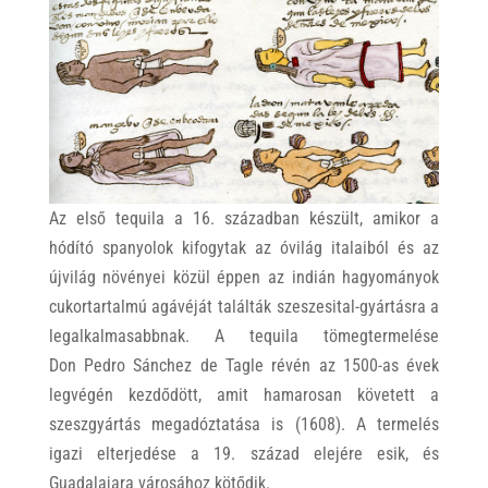
Az első tequila a 16. században készült, amikor a
hódító spanyolok kifogytak az óvilág italaiból és az
újvilág növényei közül éppen az indián hagyományok
cukortartalmú agávéját találták szeszesital-gyártásra a
legalkalmasabbnak. A tequila tömegtermelése
Don Pedro Sánchez de Tagle révén az 1500-as évek
legvégén kezdődött, amit hamarosan követett a
szeszgyártás megadóztatása is (1608). A termelés
igazi elterjedése a 19. század elejére esik, és
Guadalajara városához kötődik.