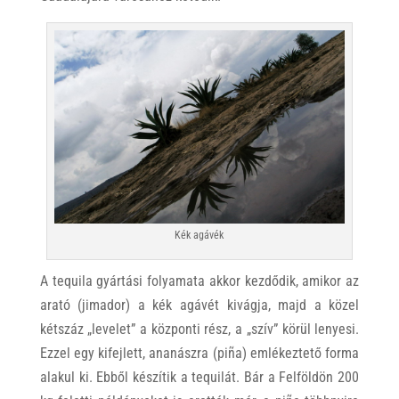
Kék agávék
A tequila gyártási folyamata akkor kezdődik, amikor az
arató (jimador) a kék agávét kivágja, majd a közel
kétszáz „levelet” a központi rész, a „szív” körül lenyesi.
Ezzel egy kifejlett, ananászra (piña) emlékeztető forma
alakul ki. Ebből készítik a tequilát. Bár a Felföldön 200