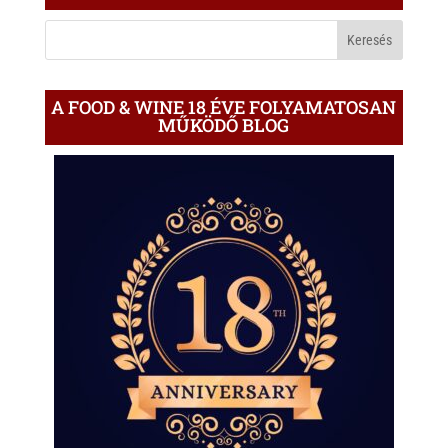
A
BLOGON
A FOOD & WINE 18 ÉVE FOLYAMATOSAN
MŰKÖDŐ BLOG