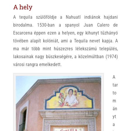
A hely
A tequila szülőföldje a Nahuatl indiánok hajdani
birodalma. 1530-ban a spanyol Juan Calero de
Escarcena éppen ezen a helyen, egy kihunyt tűzhányó
tövében alapít kolóniát, ami a Tequila nevet kapja. A
ma már több mint húszezres lélekszámú település,
lakosainak nagy büszkeségére, a közelmúltban (1974)
városi rangra emelkedett.
A
tar
to
m
án
yt
a