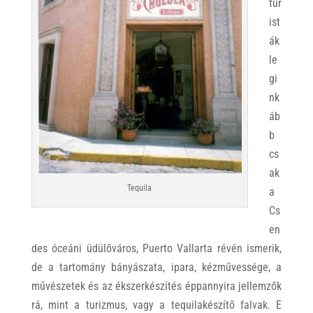
tur
ist
ák
le
gi
nk
áb
b
cs
ak
Tequila
a
Cs
en
des óceáni üdülőváros, Puerto Vallarta révén ismerik,
de a tartomány bányászata, ipara, kézművessége, a
művészetek és az ékszerkészítés éppannyira jellemzők
rá, mint a turizmus, vagy a tequilakészítő falvak. E