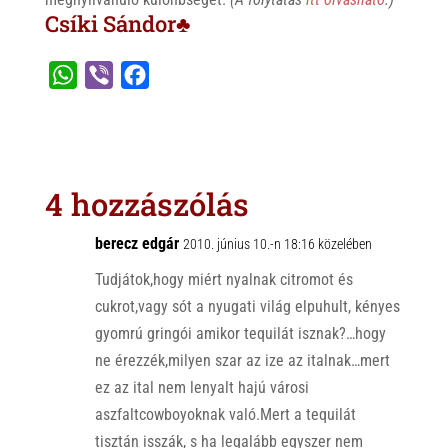
Csíki Sándor♣
W
V
F
h
i
a
a
b
c
t
e
e
s
r
b
4 hozzászólás
A
o
p
o
berecz edgár
2010. június 10.-n 18:16 közelében
p
k
Tudjátok,hogy miért nyalnak citromot és
cukrot,vagy sót a nyugati világ elpuhult, kényes
gyomrú gringói amikor tequilát isznak?…hogy
ne érezzék,milyen szar az ize az italnak…mert
ez az ital nem lenyalt hajú városi
aszfaltcowboyoknak való.Mert a tequilát
tisztán isszák, s ha legalább egyszer nem