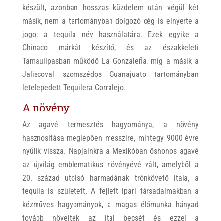
készült, azonban hosszas küzdelem után végül két
másik, nem a tartományban dolgozó cég is elnyerte a
jogot a tequila név használatára. Ezek egyike a
Chinaco márkát készítő, és az északkeleti
Tamaulipasban működő La Gonzaleña, míg a másik a
Jaliscoval szomszédos Guanajuato tartományban
letelepedett Tequilera Corralejo.
A növény
Az agavé termesztés hagyománya, a növény
hasznosítása meglepően messzire, mintegy 9000 évre
nyúlik vissza. Napjainkra a Mexikóban őshonos agavé
az újvilág emblematikus növényévé vált, amelyből a
20. század utolsó harmadának trónkövető itala, a
tequila is született. A fejlett ipari társadalmakban a
kézműves hagyományok, a magas élőmunka hányad
tovább növelték az ital becsét és ezzel a