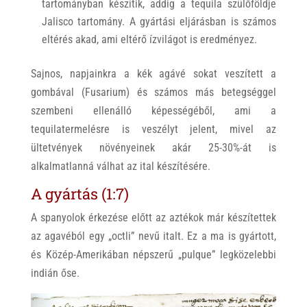
tartományban készítik, addig a tequila szülőföldje
Jalisco tartomány. A gyártási eljárásban is számos
eltérés akad, ami eltérő ízvilágot is eredményez.
Sajnos, napjainkra a kék agávé sokat veszített a
gombával (Fusarium) és számos más betegséggel
szembeni ellenálló képességéből, ami a
tequilatermelésre is veszélyt jelent, mivel az
ültetvények növényeinek akár 25-30%-át is
alkalmatlanná válhat az ital készítésére.
A gyártás (1:7)
A spanyolok érkezése előtt az aztékok már készítettek
az agavéból egy „octli” nevű italt. Ez a ma is gyártott,
és Közép-Amerikában népszerű „pulque” legközelebbi
indián őse.