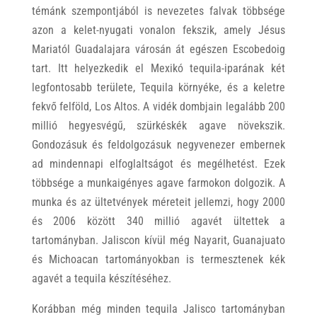
témánk szempontjából is nevezetes falvak többsége
azon a kelet-nyugati vonalon fekszik, amely Jésus
Mariatól Guadalajara városán át egészen Escobedoig
tart. Itt helyezkedik el Mexikó tequila-iparának két
legfontosabb területe, Tequila környéke, és a keletre
fekvő felföld, Los Altos. A vidék dombjain legalább 200
millió hegyesvégű, szürkéskék agave növekszik.
Gondozásuk és feldolgozásuk negyvenezer embernek
ad mindennapi elfoglaltságot és megélhetést. Ezek
többsége a munkaigényes agave farmokon dolgozik. A
munka és az ültetvények méreteit jellemzi, hogy 2000
és 2006 között 340 millió agavét ültettek a
tartományban. Jaliscon kívül még Nayarit, Guanajuato
és Michoacan tartományokban is termesztenek kék
agavét a tequila készítéséhez.
Korábban még minden tequila Jalisco tartományban