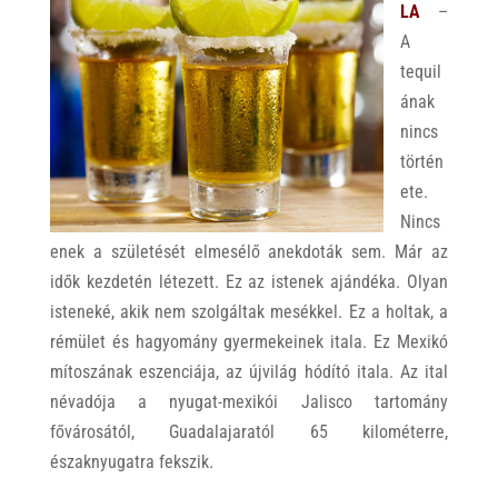
LA
–
A
tequil
ának
nincs
történ
ete.
Nincs
enek a születését elmesélő anekdoták sem. Már az
idők kezdetén létezett. Ez az istenek ajándéka. Olyan
isteneké, akik nem szolgáltak mesékkel. Ez a holtak, a
rémület és hagyomány gyermekeinek itala. Ez Mexikó
mítoszának eszenciája, az újvilág hódító itala. Az ital
névadója a nyugat-mexikói Jalisco tartomány
fővárosától, Guadalajaratól 65 kilométerre,
északnyugatra fekszik.