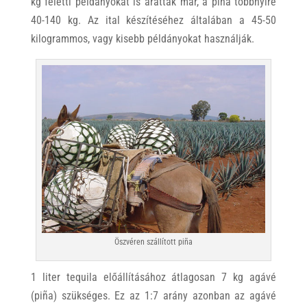
kg feletti példányokat is aratták már, a piña többnyire
40-140 kg. Az ital készítéséhez általában a 45-50
kilogrammos, vagy kisebb példányokat használják.
Öszvéren szállított piña
1 liter tequila előállításához átlagosan 7 kg agávé
(piña) szükséges. Ez az 1:7 arány azonban az agávé