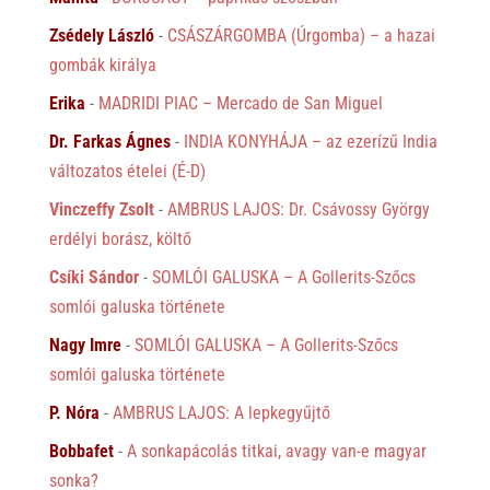
Zsédely László
-
CSÁSZÁRGOMBA (Úrgomba) – a hazai
gombák királya
Erika
-
MADRIDI PIAC – Mercado de San Miguel
Dr. Farkas Ágnes
-
INDIA KONYHÁJA – az ezerízű India
változatos ételei (É-D)
Vinczeffy Zsolt
-
AMBRUS LAJOS: Dr. Csávossy György
erdélyi borász, költő
Csíki Sándor
-
SOMLÓI GALUSKA – A Gollerits-Szőcs
somlói galuska története
Nagy Imre
-
SOMLÓI GALUSKA – A Gollerits-Szőcs
somlói galuska története
P. Nóra
-
AMBRUS LAJOS: A lepkegyűjtő
Bobbafet
-
A sonkapácolás titkai, avagy van-e magyar
sonka?