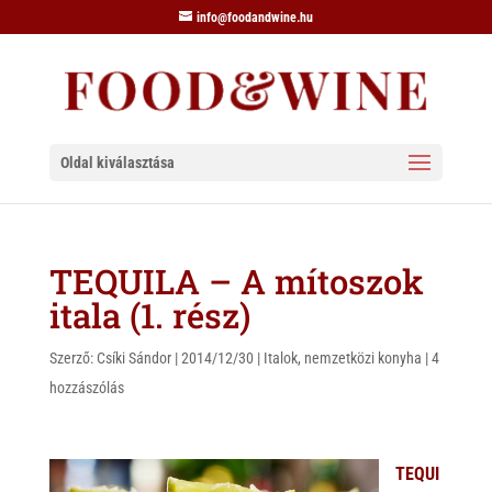
info@foodandwine.hu
Oldal kiválasztása
TEQUILA – A mítoszok
itala (1. rész)
Szerző:
Csíki Sándor
|
2014/12/30
|
Italok
,
nemzetközi konyha
|
4
hozzászólás
TEQUI