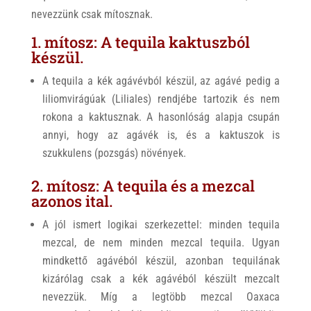
nevezzünk csak mítosznak.
1. mítosz: A tequila kaktuszból
készül.
A tequila a kék agávévból készül, az agávé pedig a
liliomvirágúak (Liliales) rendjébe tartozik és nem
rokona a kaktusznak. A hasonlóság alapja csupán
annyi, hogy az agávék is, és a kaktuszok is
szukkulens (pozsgás) növények.
2. mítosz: A tequila és a mezcal
azonos ital.
A jól ismert logikai szerkezettel: minden tequila
mezcal, de nem minden mezcal tequila. Ugyan
mindkettő agávéból készül, azonban tequilának
kizárólag csak a kék agávéból készült mezcalt
nevezzük. Míg a legtöbb mezcal Oaxaca