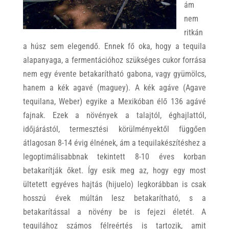
ám
nem
ritkán
a húsz sem elegendő. Ennek fő oka, hogy a tequila
alapanyaga, a fermentációhoz szükséges cukor forrása
nem egy évente betakarítható gabona, vagy gyümölcs,
hanem a kék agavé (maguey). A kék agáve (Agave
tequilana, Weber) egyike a Mexikóban élő 136 agávé
fajnak. Ezek a növények a talajtól, éghajlattól,
időjárástól, termesztési körülményektől függően
átlagosan 8-14 évig élnének, ám a tequilakészítéshez a
legoptimálisabbnak tekintett 8-10 éves korban
betakarítják őket. Így esik meg az, hogy egy most
ültetett egyéves hajtás (hijuelo) legkorábban is csak
hosszú évek múltán lesz betakarítható, s a
betakarítással a növény be is fejezi életét. A
tequilához számos félreértés is tartozik, amit