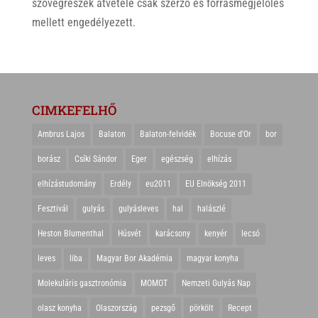
szövegrészek átvétele csak szerző és forrásmegjelölés
mellett engedélyezett.
CIMKEFELHŐ
Ambrus Lajos
Balaton
Balaton-felvidék
Bocuse d'Or
bor
borász
Csíki Sándor
Eger
egészség
elhízás
elhízástudomány
Erdély
eu2011
EU Elnökség 2011
Fesztivál
gulyás
gulyásleves
hal
halászlé
Heston Blumenthal
Húsvét
karácsony
kenyér
lecsó
leves
liba
Magyar Bor Akadémia
magyar konyha
Molekuláris gasztronómia
MOMOT
Nemzeti Gulyás Nap
olasz konyha
Olaszország
pezsgő
pörkölt
Recept