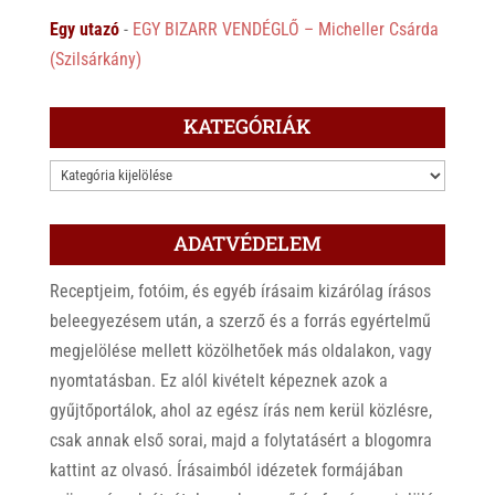
Egy utazó
-
EGY BIZARR VENDÉGLŐ – Micheller Csárda
(Szilsárkány)
KATEGÓRIÁK
KATEGÓRIÁK
ADATVÉDELEM
Receptjeim, fotóim, és egyéb írásaim kizárólag írásos
beleegyezésem után, a szerző és a forrás egyértelmű
megjelölése mellett közölhetőek más oldalakon, vagy
nyomtatásban. Ez alól kivételt képeznek azok a
gyűjtőportálok, ahol az egész írás nem kerül közlésre,
csak annak első sorai, majd a folytatásért a blogomra
kattint az olvasó. Írásaimból idézetek formájában