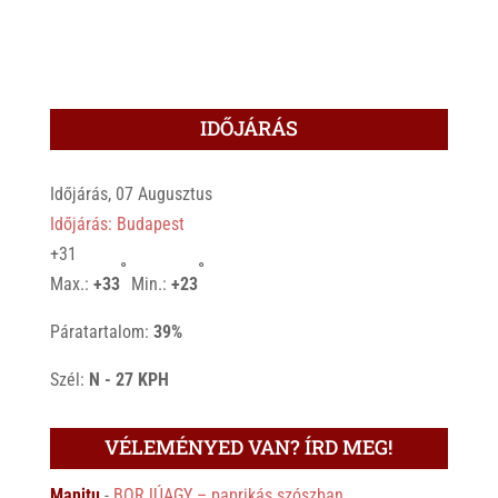
IDŐJÁRÁS
Időjárás, 07 Augusztus
Időjárás: Budapest
+
31
°
°
Max.:
+
33
Min.:
+
23
Páratartalom:
39%
Szél:
N - 27 KPH
VÉLEMÉNYED VAN? ÍRD MEG!
Manitu
-
BORJÚAGY – paprikás szószban