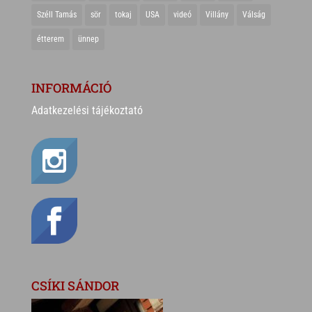
Széll Tamás
sör
tokaj
USA
videó
Villány
Válság
étterem
ünnep
INFORMÁCIÓ
Adatkezelési tájékoztató
CSÍKI SÁNDOR