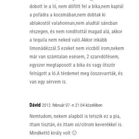
dobott le a ló, nem döfött fel a bika,nem kaptál
a pofádra a kocsmában,nem dobtak ki
ablakostól valahonnan,nem aludtál sáncban
részegen, és nem ronditottál magad alá, akkor
a tequila nem neked való.Akkor inkább
limonádézzál.S ezeket nem viccből irom,nekem
már van számtalan esésem, 2 szarvdöfésem,
egyszer megtaposott a bika és vagy ötször
felrúgott a ló.A térdemet meg összevarrták, és
van egy sérvem is.
Dávid
2012. február 07.-n 21:04 közelében
Nemtudom, nekem alapból is tetszik ez a pia,
ittam tisztán, és ittam só/citrom keverékkel is.
Mindkettő király volt 🙂