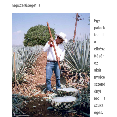
népszerűségét is.
Egy
palack
tequil
a
elkész
ítéséh
ez
akár
nyolce
sztend
őnyi
idő is
szüks
éges,