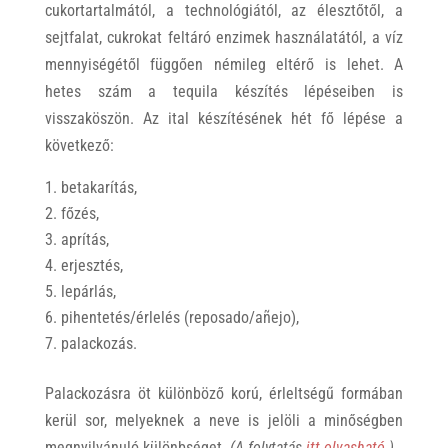
cukortartalmától, a technológiától, az élesztőtől, a
sejtfalat, cukrokat feltáró enzimek használatától, a víz
mennyiségétől függően némileg eltérő is lehet. A
hetes szám a tequila készítés lépéseiben is
visszaköszön. Az ital készítésének hét fő lépése a
következő:
betakarítás,
főzés,
aprítás,
erjesztés,
lepárlás,
pihentetés/érlelés (reposado/añejo),
palackozás.
Palackozásra öt különböző korú, érleltségű formában
kerül sor, melyeknek a neve is jelöli a minőségben
megnyilvánuló különbséget.
(A folytatás
itt olvasható
.)