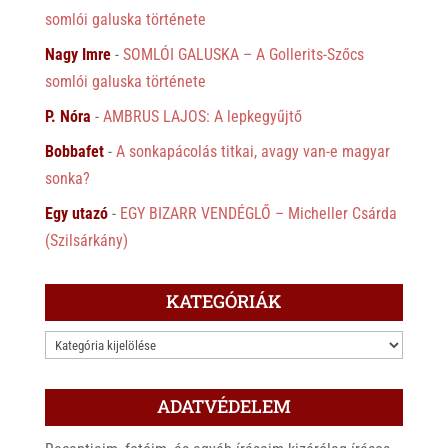
somlói galuska története
Nagy Imre
-
SOMLÓI GALUSKA – A Gollerits-Szőcs
somlói galuska története
P. Nóra
-
AMBRUS LAJOS: A lepkegyűjtő
Bobbafet
-
A sonkapácolás titkai, avagy van-e magyar
sonka?
Egy utazó
-
EGY BIZARR VENDÉGLŐ – Micheller Csárda
(Szilsárkány)
KATEGÓRIÁK
KATEGÓRIÁK
ADATVÉDELEM