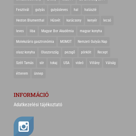
Fesztivál
gulyás
gulyásleves
hal
halászlé
Heston Blumenthal
Húsvét
karácsony
kenyér
lecsó
leves
liba
Magyar Bor Akadémia
magyar konyha
Molekuláris gasztronómia
MOMOT
Nemzeti Gulyás Nap
olasz konyha
Olaszország
pezsgő
pörkölt
Recept
Széll Tamás
sör
tokaj
USA
videó
Villány
Válság
étterem
ünnep
INFORMÁCIÓ
Adatkezelési tájékoztató