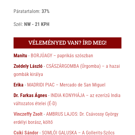
Páratartalom:
37%
Szél:
NW - 21 KPH
VÉLEMÉNYED VAN? ÍRD MEG!
Manitu
-
BORJÚAGY – paprikás szószban
Zsédely László
-
CSÁSZÁRGOMBA (Úrgomba) – a hazai
gombák királya
Erika
-
MADRIDI PIAC – Mercado de San Miguel
Dr. Farkas Ágnes
-
INDIA KONYHÁJA – az ezerízű India
változatos ételei (É-D)
Vinczeffy Zsolt
-
AMBRUS LAJOS: Dr. Csávossy György
erdélyi borász, költő
Csíki Sándor
-
SOMLÓI GALUSKA – A Gollerits-Szőcs