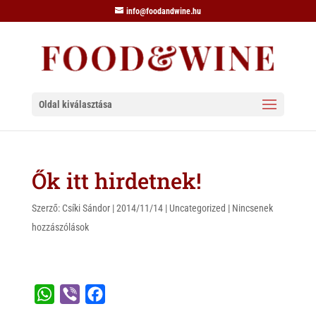
info@foodandwine.hu
Oldal kiválasztása
Ők itt hirdetnek!
Szerző:
Csíki Sándor
|
2014/11/14
|
Uncategorized
|
Nincsenek
hozzászólások
W
V
F
h
i
a