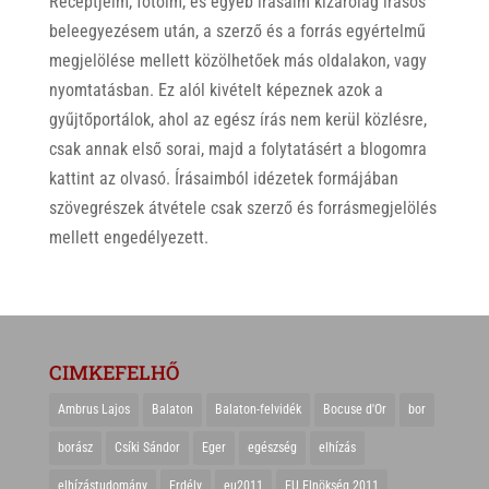
Receptjeim, fotóim, és egyéb írásaim kizárólag írásos
beleegyezésem után, a szerző és a forrás egyértelmű
megjelölése mellett közölhetőek más oldalakon, vagy
nyomtatásban. Ez alól kivételt képeznek azok a
gyűjtőportálok, ahol az egész írás nem kerül közlésre,
csak annak első sorai, majd a folytatásért a blogomra
kattint az olvasó. Írásaimból idézetek formájában
szövegrészek átvétele csak szerző és forrásmegjelölés
mellett engedélyezett.
CIMKEFELHŐ
Ambrus Lajos
Balaton
Balaton-felvidék
Bocuse d'Or
bor
borász
Csíki Sándor
Eger
egészség
elhízás
elhízástudomány
Erdély
eu2011
EU Elnökség 2011