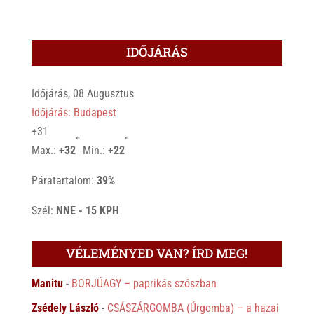
IDŐJÁRÁS
Időjárás, 08 Augusztus
Időjárás: Budapest
+
31
°
°
Max.:
+
32
Min.:
+
22
Páratartalom:
39%
Szél:
NNE - 15 KPH
VÉLEMÉNYED VAN? ÍRD MEG!
Manitu
-
BORJÚAGY – paprikás szószban
Zsédely László
-
CSÁSZÁRGOMBA (Úrgomba) – a hazai