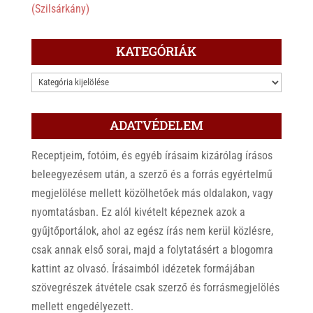
(Szilsárkány)
KATEGÓRIÁK
KATEGÓRIÁK
ADATVÉDELEM
Receptjeim, fotóim, és egyéb írásaim kizárólag írásos
beleegyezésem után, a szerző és a forrás egyértelmű
megjelölése mellett közölhetőek más oldalakon, vagy
nyomtatásban. Ez alól kivételt képeznek azok a
gyűjtőportálok, ahol az egész írás nem kerül közlésre,
csak annak első sorai, majd a folytatásért a blogomra
kattint az olvasó. Írásaimból idézetek formájában
szövegrészek átvétele csak szerző és forrásmegjelölés
mellett engedélyezett.