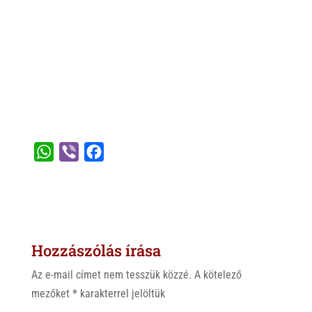
W
V
F
h
i
a
a
b
c
t
e
e
s
r
b
Hozzászólás írása
A
o
p
o
Az e-mail címet nem tesszük közzé.
A kötelező
p
k
mezőket
*
karakterrel jelöltük