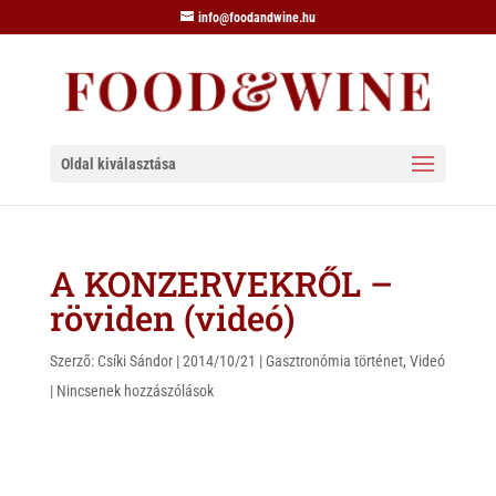
info@foodandwine.hu
Oldal kiválasztása
A KONZERVEKRŐL –
röviden (videó)
Szerző:
Csíki Sándor
|
2014/10/21
|
Gasztronómia történet
,
Videó
|
Nincsenek hozzászólások