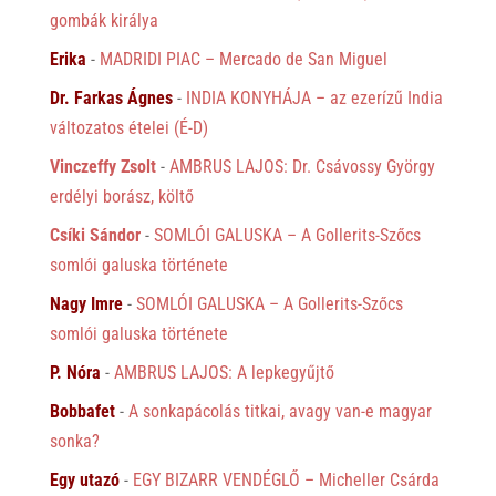
gombák királya
Erika
-
MADRIDI PIAC – Mercado de San Miguel
Dr. Farkas Ágnes
-
INDIA KONYHÁJA – az ezerízű India
változatos ételei (É-D)
Vinczeffy Zsolt
-
AMBRUS LAJOS: Dr. Csávossy György
erdélyi borász, költő
Csíki Sándor
-
SOMLÓI GALUSKA – A Gollerits-Szőcs
somlói galuska története
Nagy Imre
-
SOMLÓI GALUSKA – A Gollerits-Szőcs
somlói galuska története
P. Nóra
-
AMBRUS LAJOS: A lepkegyűjtő
Bobbafet
-
A sonkapácolás titkai, avagy van-e magyar
sonka?
Egy utazó
-
EGY BIZARR VENDÉGLŐ – Micheller Csárda