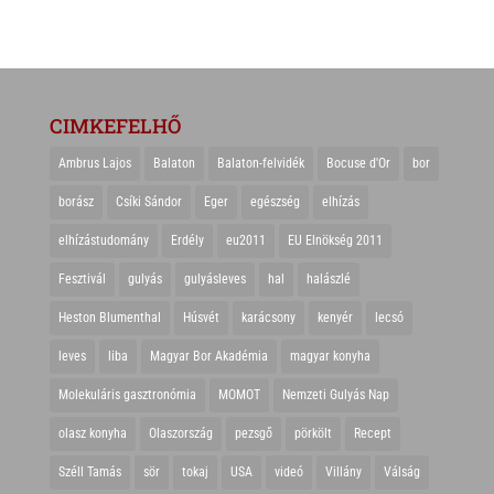
CIMKEFELHŐ
Ambrus Lajos
Balaton
Balaton-felvidék
Bocuse d'Or
bor
borász
Csíki Sándor
Eger
egészség
elhízás
elhízástudomány
Erdély
eu2011
EU Elnökség 2011
Fesztivál
gulyás
gulyásleves
hal
halászlé
Heston Blumenthal
Húsvét
karácsony
kenyér
lecsó
leves
liba
Magyar Bor Akadémia
magyar konyha
Molekuláris gasztronómia
MOMOT
Nemzeti Gulyás Nap
olasz konyha
Olaszország
pezsgő
pörkölt
Recept
Széll Tamás
sör
tokaj
USA
videó
Villány
Válság