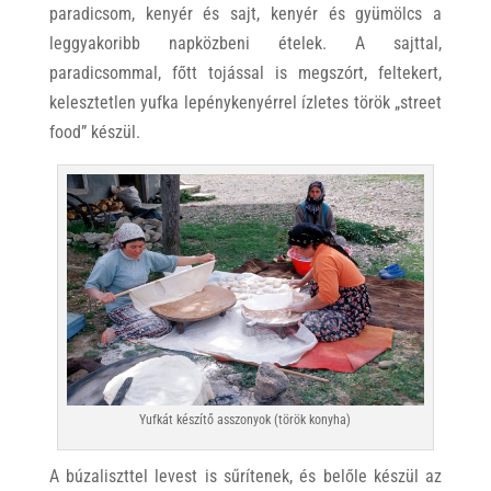
paradicsom, kenyér és sajt, kenyér és gyümölcs a
leggyakoribb napközbeni ételek. A sajttal,
paradicsommal, főtt tojással is megszórt, feltekert,
kelesztetlen yufka lepénykenyérrel ízletes török „street
food” készül.
Yufkát készítő asszonyok (török konyha)
A búzaliszttel levest is sűrítenek, és belőle készül az