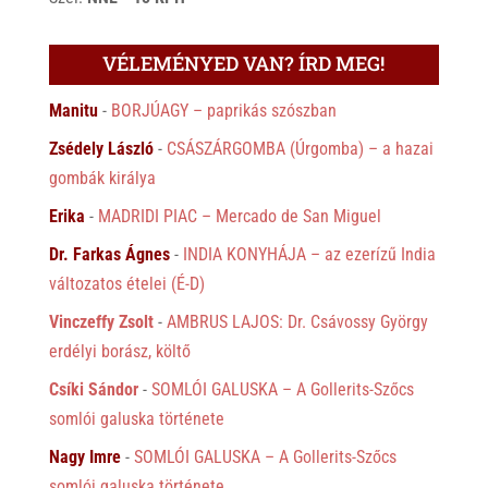
VÉLEMÉNYED VAN? ÍRD MEG!
Manitu
-
BORJÚAGY – paprikás szószban
Zsédely László
-
CSÁSZÁRGOMBA (Úrgomba) – a hazai
gombák királya
Erika
-
MADRIDI PIAC – Mercado de San Miguel
Dr. Farkas Ágnes
-
INDIA KONYHÁJA – az ezerízű India
változatos ételei (É-D)
Vinczeffy Zsolt
-
AMBRUS LAJOS: Dr. Csávossy György
erdélyi borász, költő
Csíki Sándor
-
SOMLÓI GALUSKA – A Gollerits-Szőcs
somlói galuska története
Nagy Imre
-
SOMLÓI GALUSKA – A Gollerits-Szőcs
somlói galuska története