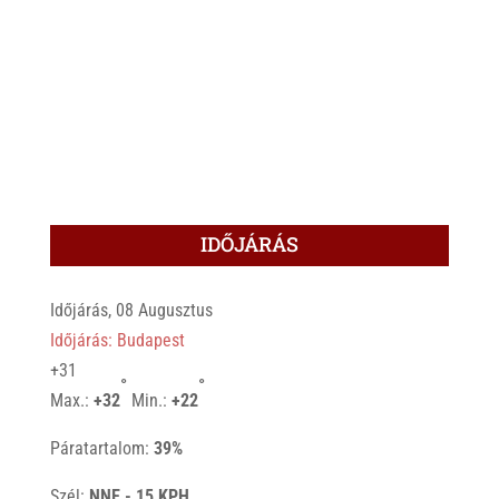
IDŐJÁRÁS
Időjárás, 08 Augusztus
Időjárás: Budapest
+
31
°
°
Max.:
+
32
Min.:
+
22
Páratartalom:
39%
Szél:
NNE - 15 KPH