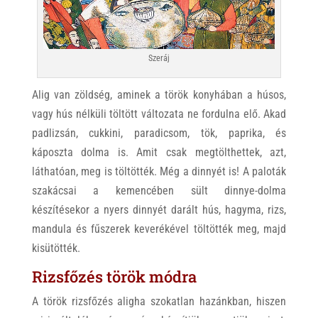
Szeráj
Alig van zöldség, aminek a török konyhában a húsos,
vagy hús nélküli töltött változata ne fordulna elő. Akad
padlizsán, cukkini, paradicsom, tök, paprika, és
káposzta dolma is. Amit csak megtölthettek, azt,
láthatóan, meg is töltötték. Még a dinnyét is! A paloták
szakácsai a kemencében sült dinnye-dolma
készítésekor a nyers dinnyét darált hús, hagyma, rizs,
mandula és fűszerek keverékével töltötték meg, majd
kisütötték.
Rizsfőzés török módra
A török rizsfőzés aligha szokatlan hazánkban, hiszen