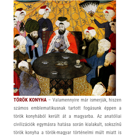
TÖRÖK KONYHA
– Valamennyire már ismerjük, hiszen
számos emblematikusnak tartott fogásunk éppen a
török konyhából került át a magyarba. Az anatóliai
civilizációk egymásra hatása során kialakult, sokszínű
török konyha a török-magyar történelmi múlt miatt is