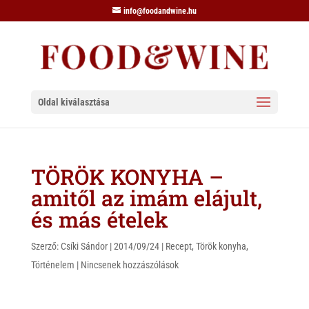
info@foodandwine.hu
Oldal kiválasztása
TÖRÖK KONYHA –
amitől az imám elájult,
és más ételek
Szerző:
Csíki Sándor
|
2014/09/24
|
Recept
,
Török konyha
,
Történelem
|
Nincsenek hozzászólások