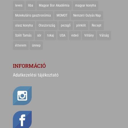
leves
liba
Magyar Bor Akadémia
magyar konyha
Molekuláris gasztronómia
MOMOT
Nemzeti Gulyás Nap
olasz konyha
Olaszország
pezsgő
pörkölt
Recept
Széll Tamás
sör
tokaj
USA
videó
Villány
Válság
étterem
ünnep
INFORMÁCIÓ
Adatkezelési tájékoztató