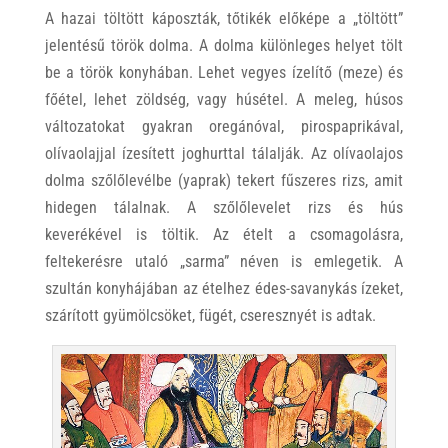
A hazai töltött káposzták, tőtikék előképe a „töltött”
jelentésű török dolma. A dolma különleges helyet tölt
be a török konyhában. Lehet vegyes ízelítő (meze) és
főétel, lehet zöldség, vagy húsétel. A meleg, húsos
változatokat gyakran oregánóval, pirospaprikával,
olívaolajjal ízesített joghurttal tálalják. Az olívaolajos
dolma szőlőlevélbe (yaprak) tekert fűszeres rizs, amit
hidegen tálalnak. A szőlőlevelet rizs és hús
keverékével is töltik. Az ételt a csomagolásra,
feltekerésre utaló „sarma” néven is emlegetik. A
szultán konyhájában az ételhez édes-savanykás ízeket,
szárított gyümölcsöket, fügét, cseresznyét is adtak.