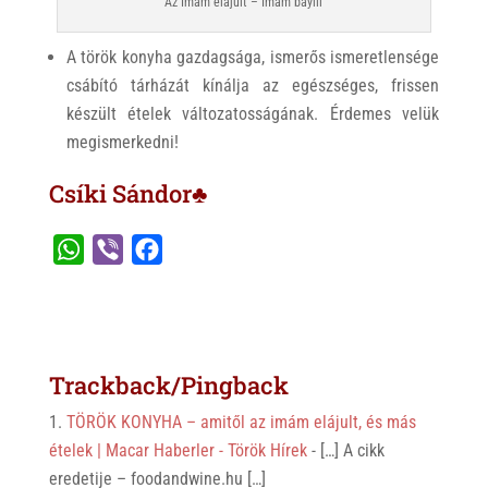
Az Imám elájult – Imam bayili
A török konyha gazdagsága, ismerős ismeretlensége
csábító tárházát kínálja az egészséges, frissen
készült ételek változatosságának. Érdemes velük
megismerkedni!
Csíki Sándor♣
W
V
F
h
i
a
a
b
c
t
e
e
s
r
b
Trackback/Pingback
A
o
TÖRÖK KONYHA – amitől az imám elájult, és más
p
o
ételek | Macar Haberler - Török Hírek
- […] A cikk
p
k
eredetije – foodandwine.hu […]