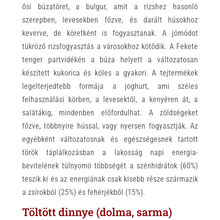
ősi búzatöret, a bulgur, amit a rizshez hasonló
szerepben, levesekben főzve, és darált húsokhoz
keverve, de köretként is fogyasztanak. A jómódot
tükröző rizsfogyasztás a városokhoz kötődik. A Fekete
tenger partvidékén a búza helyett a változatosan
készített kukorica és köles a gyakori. A tejtermékek
legelterjedtebb formája a joghurt, ami széles
felhasználási körben, a levesektől, a kenyéren át, a
salátákig, mindenben előfordulhat. A zöldségeket
főzve, többnyire hússal, vagy nyersen fogyasztják. Az
egyébként változatosnak és egészségesnek tartott
török táplálkozásban a lakosság napi energia-
bevitelének túlnyomó többségét a szénhidrátok (60%)
teszik ki és az energiának csak kisebb része származik
a zsírokból (25%) és fehérjékből (15%).
Töltött dinnye (dolma, sarma)