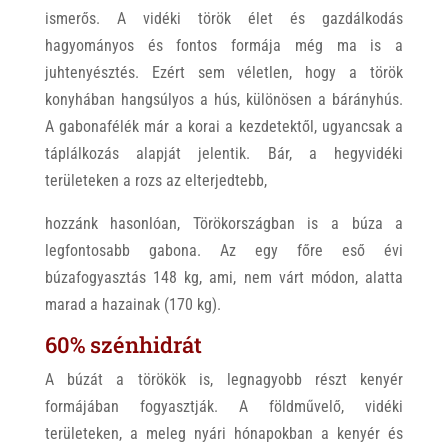
ismerős. A vidéki török élet és gazdálkodás
hagyományos és fontos formája még ma is a
juhtenyésztés. Ezért sem véletlen, hogy a török
konyhában hangsúlyos a hús, különösen a bárányhús.
A gabonafélék már a korai a kezdetektől, ugyancsak a
táplálkozás alapját jelentik. Bár, a hegyvidéki
területeken a rozs az elterjedtebb,
hozzánk hasonlóan, Törökországban is a búza a
legfontosabb gabona. Az egy főre eső évi
búzafogyasztás 148 kg, ami, nem várt módon, alatta
marad a hazainak (170 kg).
60% szénhidrát
A búzát a törökök is, legnagyobb részt kenyér
formájában fogyasztják. A földművelő, vidéki
területeken, a meleg nyári hónapokban a kenyér és