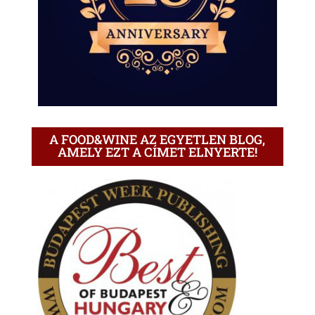
A FOOD&WINE AZ EGYETLEN BLOG,
AMELY EZT A CÍMET ELNYERTE!