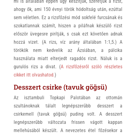
mi is általában éppen úgy készítjük, szeretjük a rizst,
ahogy ők, ami 150 évnyi török hódoltság után, ezúttal
sem véletlen. Ez a rizsfőzési mód sokfelé furcsának és
szokatlannak számít, hiszen a piláfnak készülő rizst
először üvegesre pirítják, s csak ezt követően adnak
hozzá vizet. (A rizs, víz arány általában 1:1,5.) A
törökök nem kedvelik az Ázsiában, a pálcika
használata miatt elterjedt ragadós rizst. Náluk is a
gurulós rizs a divat. (
A rizsfőzésről szóló részletes
cikket itt olvashatod.
)
Desszert csirke (tavuk göğsü)
Az isztambuli Topkapi Palotában az ottomán
szultánoknak tálalt legnépszerűbb desszert a
csirkemell (tavuk göğsü) puding volt. A desszert
legnépszerűbb változata frissen vágott kappan
mellehúsából készült. A nevezetes étel főzésekor a