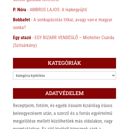
P. Nóra
-
AMBRUS LAJOS: A lepkegyűjtő
Bobbafet
-
A sonkapácolás titkai, avagy van-e magyar
sonka?
Egy utazó
-
EGY BIZARR VENDÉGLŐ – Micheller Csárda
(Szilsárkány)
KATEGÓRIÁK
KATEGÓRIÁK
ADATVÉDELEM
Receptjeim, fotóim, és egyéb írásaim kizárólag írásos
beleegyezésem után, a szerző és a forrás egyértelmű
megjelölése mellett közölhetőek más oldalakon, vagy
nyomtatásban. Ez alól kivételt képeznek azok a