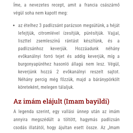
Íme, a nevezetes recept, amit a francia császárnő
végül soha nem kapott meg:
az ételhez 3 padlizsánt parázson megsütünk, a héját
lefejtjük, citromlével ízesítjük, pürésítjük. Vajjal,
liszttel zsemleszínű rántást készítünk, és a
padlizsánhoz keverjük. Hozzáadunk néhány
evőkanálnyi forró tejet és addig keverjük, míg a
burgonyapüréhez hasonló állagú nem lesz. Végül,
keverjünk hozzá 2 evőkanálnyi reszelt sajtot.
Néhány percig még főzzük, majd a báránypörkölt
köreteként, melegen tálaljuk.
Az imám elájult (Imam bayildi)
A legenda szerint, egy vallási ünnep után az imám
annyira megszédült a töltött, hagymás padlizsán
csodás illatától, hogy ájultan esett össze. Az „Imam