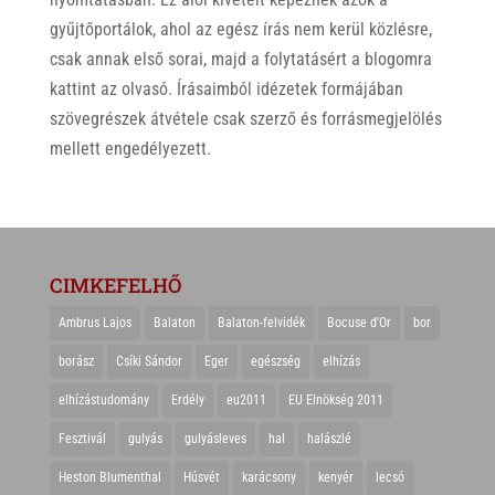
gyűjtőportálok, ahol az egész írás nem kerül közlésre,
csak annak első sorai, majd a folytatásért a blogomra
kattint az olvasó. Írásaimból idézetek formájában
szövegrészek átvétele csak szerző és forrásmegjelölés
mellett engedélyezett.
CIMKEFELHŐ
Ambrus Lajos
Balaton
Balaton-felvidék
Bocuse d'Or
bor
borász
Csíki Sándor
Eger
egészség
elhízás
elhízástudomány
Erdély
eu2011
EU Elnökség 2011
Fesztivál
gulyás
gulyásleves
hal
halászlé
Heston Blumenthal
Húsvét
karácsony
kenyér
lecsó