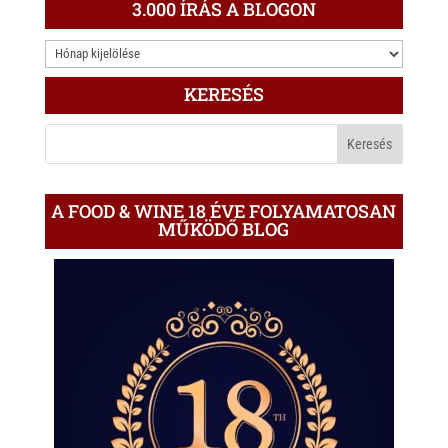
3.000 ÍRÁS A BLOGON
3.000
ÍRÁS
KERESÉS
A
BLOGON
A FOOD & WINE 18 ÉVE FOLYAMATOSAN
MŰKÖDŐ BLOG