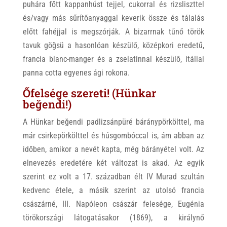
puhára főtt kappanhúst tejjel, cukorral és rizsliszttel
és/vagy más sűrítőanyaggal keverik össze és tálalás
előtt fahéjjal is megszórják. A bizarrnak tűnő török
tavuk göğsü a hasonlóan készülő, középkori eredetű,
francia blanc-manger és a zselatinnal készülő, itáliai
panna cotta egyenes ági rokona.
Őfelsége szereti! (Hünkar
beğendi!)
A Hünkar beğendi padlizsánpüré báránypörkölttel, ma
már csirkepörkölttel és húsgombóccal is, ám abban az
időben, amikor a nevét kapta, még bárányétel volt. Az
elnevezés eredetére két változat is akad. Az egyik
szerint ez volt a 17. században élt IV Murad szultán
kedvenc étele, a másik szerint az utolsó francia
császárné, III. Napóleon császár felesége, Eugénia
törökországi látogatásakor (1869), a királynő