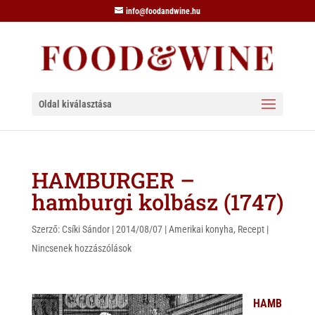
info@foodandwine.hu
Oldal kiválasztása
HAMBURGER –
hamburgi kolbász (1747)
Szerző:
Csíki Sándor
|
2014/08/07
|
Amerikai konyha
,
Recept
|
Nincsenek hozzászólások
HAMB