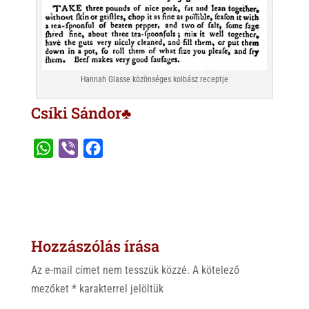
Hannah Glasse közönséges kolbász receptje
Csíki Sándor♣
W
V
F
h
i
a
a
b
c
t
e
e
s
r
b
Hozzászólás írása
A
o
p
o
Az e-mail címet nem tesszük közzé.
A kötelező
p
k
mezőket
*
karakterrel jelöltük