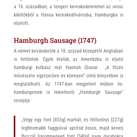
a 16. században, a tengeri kereskedelemmel az orosz
kikötőkből a Hansa kereskedővárosba, Hamburgba is
eljutott.
Hamburgh Sausage (1747)
A német bevándorlók a 18. század közepétől Angliában
is feltűntek. Egyik ételük, az Amerikába is eljutó
hamburgi kolbász már Hannah Glasse „A főzés
művészete egyszerűen és könnyen” című könyvében is
megtalálható. Az 1747-ban megjelent műben ős-
hamburgernek is tekinthető „Hamburgh Sausage”
receptje:
„Végy egy font [453g] marhát, és félfontnyi [227g]
legfinomabb faggyúval aprítsd össze, majd keverj
[hozzá] háromnegyed font [340g] nagy darabokra