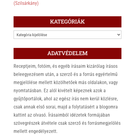
(Szilsárkány)
KATEGÓRIÁK
KATEGÓRIÁK
ADATVÉDELEM
Receptjeim, fotóim, és egyéb írásaim kizárólag írásos
beleegyezésem után, a szerző és a forrás egyértelmű
megjelölése mellett közölhetőek más oldalakon, vagy
nyomtatásban. Ez alól kivételt képeznek azok a
gyűjtőportálok, ahol az egész írás nem kerül közlésre,
csak annak első sorai, majd a folytatásért a blogomra
kattint az olvasó. Írásaimból idézetek formájában
szövegrészek átvétele csak szerző és forrásmegjelölés
mellett engedélyezett.