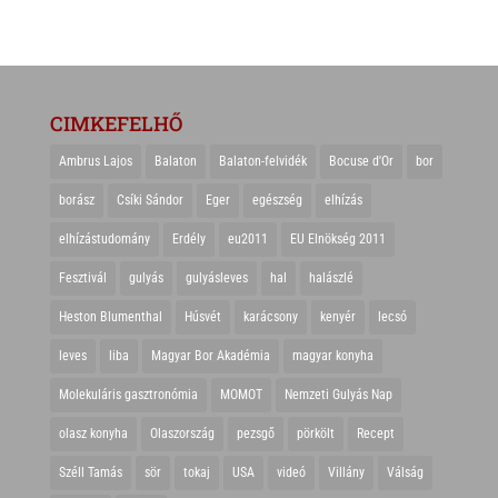
CIMKEFELHŐ
Ambrus Lajos
Balaton
Balaton-felvidék
Bocuse d'Or
bor
borász
Csíki Sándor
Eger
egészség
elhízás
elhízástudomány
Erdély
eu2011
EU Elnökség 2011
Fesztivál
gulyás
gulyásleves
hal
halászlé
Heston Blumenthal
Húsvét
karácsony
kenyér
lecsó
leves
liba
Magyar Bor Akadémia
magyar konyha
Molekuláris gasztronómia
MOMOT
Nemzeti Gulyás Nap
olasz konyha
Olaszország
pezsgő
pörkölt
Recept
Széll Tamás
sör
tokaj
USA
videó
Villány
Válság