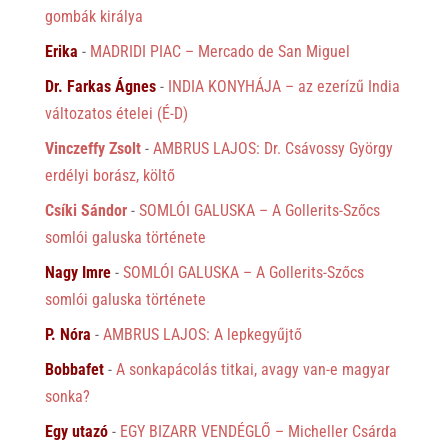
gombák királya
Erika
-
MADRIDI PIAC – Mercado de San Miguel
Dr. Farkas Ágnes
-
INDIA KONYHÁJA – az ezerízű India
változatos ételei (É-D)
Vinczeffy Zsolt
-
AMBRUS LAJOS: Dr. Csávossy György
erdélyi borász, költő
Csíki Sándor
-
SOMLÓI GALUSKA – A Gollerits-Szőcs
somlói galuska története
Nagy Imre
-
SOMLÓI GALUSKA – A Gollerits-Szőcs
somlói galuska története
P. Nóra
-
AMBRUS LAJOS: A lepkegyűjtő
Bobbafet
-
A sonkapácolás titkai, avagy van-e magyar
sonka?
Egy utazó
-
EGY BIZARR VENDÉGLŐ – Micheller Csárda