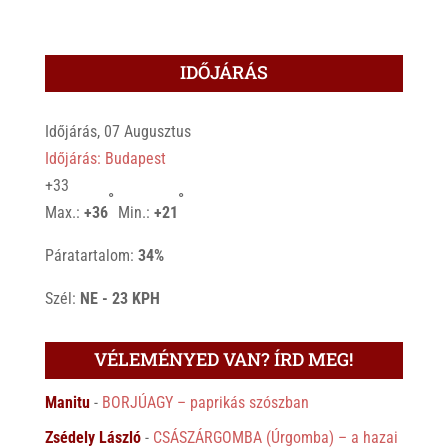
IDŐJÁRÁS
Időjárás, 07 Augusztus
Időjárás: Budapest
+
33
°
°
Max.:
+
36
Min.:
+
21
Páratartalom:
34%
Szél:
NE - 23 KPH
VÉLEMÉNYED VAN? ÍRD MEG!
Manitu
-
BORJÚAGY – paprikás szószban
Zsédely László
-
CSÁSZÁRGOMBA (Úrgomba) – a hazai