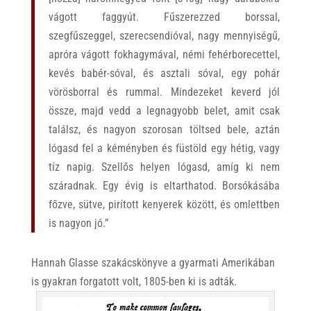
vágott faggyút. Fűszerezzed borssal,
szegfűszeggel, szerecsendióval, nagy mennyiségű,
apróra vágott fokhagymával, némi fehérborecettel,
kevés babér-sóval, és asztali sóval, egy pohár
vörösborral és rummal. Mindezeket keverd jól
össze, majd vedd a legnagyobb belet, amit csak
találsz, és nagyon szorosan töltsed bele, aztán
lógasd fel a kéményben és füstöld egy hétig, vagy
tíz napig. Szellős helyen lógasd, amíg ki nem
száradnak. Egy évig is eltarthatod. Borsókásába
főzve, sütve, pirított kenyerek között, és omlettben
is nagyon jó.”
Hannah Glasse szakácskönyve a gyarmati Amerikában
is gyakran forgatott volt, 1805-ben ki is adták.