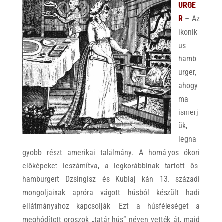
URGE
R
– Az
ikonik
us
hamb
urger,
ahogy
ma
ismerj
ük,
legna
gyobb részt amerikai találmány. A homályos ókori
előképeket leszámítva, a legkorábbinak tartott ős-
hamburgert Dzsingisz és Kublaj kán 13. századi
mongoljainak apróra vágott húsból készült hadi
ellátmányához kapcsolják. Ezt a húsféleséget a
meghódított oroszok „tatár hús” néven vették át, majd