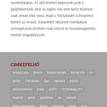
nyomtatásban. Ez alól kivételt képeznek azok a
gyűjtőportálok, ahol az egész írás nem kerül közlésre,
csak annak első sorai, majd a folytatásért a blogomra
kattint az olvasó. Írásaimból idézetek formájában
szövegrészek átvétele csak szerző és forrásmegjelölés
mellett engedélyezett.
CIMKEFELHŐ
Ambrus Lajos
Balaton
Balaton-felvidék
Bocuse d'Or
bor
borász
Csíki Sándor
Eger
egészség
elhízás
elhízástudomány
Erdély
eu2011
EU Elnökség 2011
Fesztivál
gulyás
gulyásleves
hal
halászlé
Heston Blumenthal
Húsvét
karácsony
kenyér
lecsó