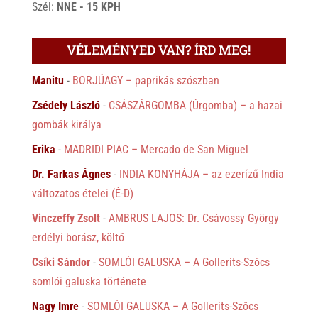
Szél:
NNE - 15 KPH
VÉLEMÉNYED VAN? ÍRD MEG!
Manitu
-
BORJÚAGY – paprikás szószban
Zsédely László
-
CSÁSZÁRGOMBA (Úrgomba) – a hazai
gombák királya
Erika
-
MADRIDI PIAC – Mercado de San Miguel
Dr. Farkas Ágnes
-
INDIA KONYHÁJA – az ezerízű India
változatos ételei (É-D)
Vinczeffy Zsolt
-
AMBRUS LAJOS: Dr. Csávossy György
erdélyi borász, költő
Csíki Sándor
-
SOMLÓI GALUSKA – A Gollerits-Szőcs
somlói galuska története
Nagy Imre
-
SOMLÓI GALUSKA – A Gollerits-Szőcs