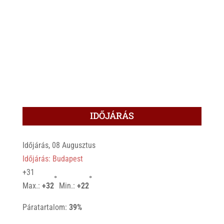
IDŐJÁRÁS
Időjárás, 08 Augusztus
Időjárás: Budapest
+
31
°
°
Max.:
+
32
Min.:
+
22
Páratartalom:
39%