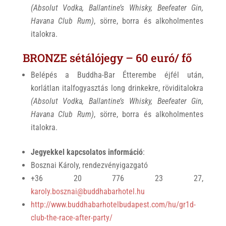
(Absolut Vodka, Ballantine’s Whisky, Beefeater Gin,
Havana Club Rum)
, sörre, borra és alkoholmentes
italokra.
BRONZE sétálójegy – 60 euró/ fő
Belépés a Buddha-Bar Étterembe éjfél után,
korlátlan italfogyasztás long drinkekre, röviditalokra
(Absolut Vodka, Ballantine’s Whisky, Beefeater Gin,
Havana Club Rum)
, sörre, borra és alkoholmentes
italokra.
Jegyekkel kapcsolatos információ
:
Bosznai Károly, rendezvényigazgató
+36 20 776 23 27,
karoly.bosznai@buddhabarhotel.hu
http://www.buddhabarhotelbudapest.com/hu/gr1d-
club-the-race-after-party/