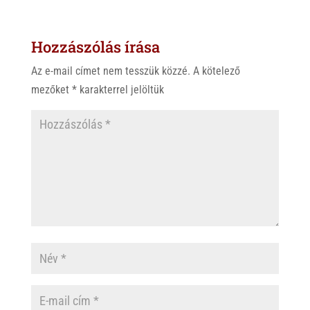
t
e
e
s
r
b
Hozzászólás írása
A
o
p
o
Az e-mail címet nem tesszük közzé.
A kötelező
p
k
mezőket
*
karakterrel jelöltük