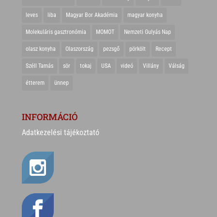
leves
liba
Magyar Bor Akadémia
magyar konyha
Molekuláris gasztronómia
MOMOT
Nemzeti Gulyás Nap
olasz konyha
Olaszország
pezsgő
pörkölt
Recept
Széll Tamás
sör
tokaj
USA
videó
Villány
Válság
étterem
ünnep
INFORMÁCIÓ
Adatkezelési tájékoztató