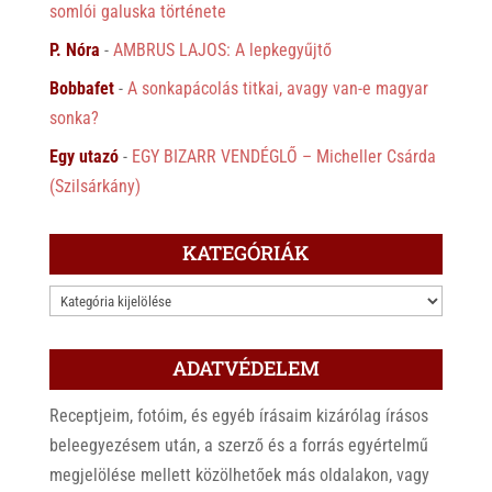
somlói galuska története
P. Nóra
-
AMBRUS LAJOS: A lepkegyűjtő
Bobbafet
-
A sonkapácolás titkai, avagy van-e magyar
sonka?
Egy utazó
-
EGY BIZARR VENDÉGLŐ – Micheller Csárda
(Szilsárkány)
KATEGÓRIÁK
KATEGÓRIÁK
ADATVÉDELEM
Receptjeim, fotóim, és egyéb írásaim kizárólag írásos
beleegyezésem után, a szerző és a forrás egyértelmű
megjelölése mellett közölhetőek más oldalakon, vagy