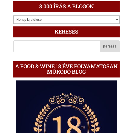
3.000 ÍRÁS A BLOGON
3.000
ÍRÁS
KERESÉS
A
BLOGON
A FOOD & WINE 18 ÉVE FOLYAMATOSAN
MŰKÖDŐ BLOG