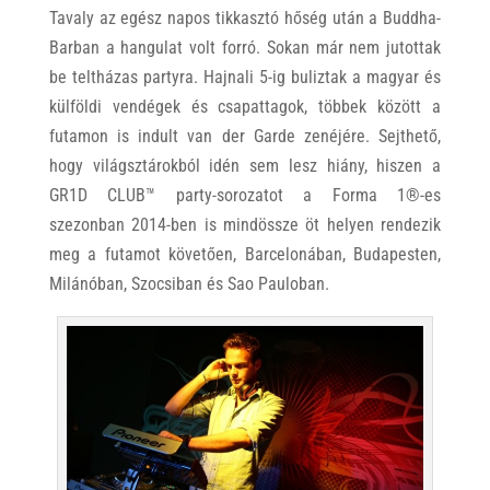
Tavaly az egész napos tikkasztó hőség után a Buddha-
Barban a hangulat volt forró. Sokan már nem jutottak
be teltházas partyra. Hajnali 5-ig buliztak a magyar és
külföldi vendégek és csapattagok, többek között a
futamon is indult van der Garde zenéjére. Sejthető,
hogy világsztárokból idén sem lesz hiány, hiszen a
GR1D CLUB™ party-sorozatot a Forma 1®-es
szezonban 2014-ben is mindössze öt helyen rendezik
meg a futamot követően, Barcelonában, Budapesten,
Milánóban, Szocsiban és Sao Pauloban.