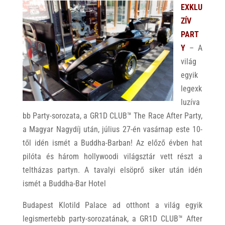
EXKLU
ZÍV
PART
Y
– A
világ
egyik
legexk
luzíva
bb Party-sorozata, a GR1D CLUB™ The Race After Party,
a Magyar Nagydíj után, július 27-én vasárnap este 10-
től idén ismét a Buddha-Barban! Az előző évben hat
pilóta és három hollywoodi világsztár vett részt a
teltházas partyn. A tavalyi elsöprő siker után idén
ismét a Buddha-Bar Hotel
Budapest Klotild Palace ad otthont a világ egyik
legismertebb party-sorozatának, a GR1D CLUB™ After