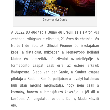
Giedo van der Garde
A DEEZ2 DJ duó tagja Quino du Breuil, az elektronikus
zenében világszerte elismert, 21 éves őstehetség és
Norbert de Bot, aki Official Pioneer DJ iskolájában
képzi a fiatalokat, miközben a legnagyobb holland
klubok és nemzetközi fesztiválok sztárfellépője. A
formabontó csapat csak erre az estére érkezik
Budapestre. Giedo van der Garde, a Sauber csapat
pilótája a Buddha-Bar DJ pultjában a tavalyi hatalmas
buli után megint megmutatja, hogy nem csak a
kormány, hanem a lemezjátszó keverője is jól áll a
kezében. A hangulatot rezidens DJ-nk, Mada készíti
elő.