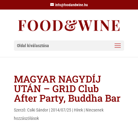
info@foodandwine.hu
Oldal kiválasztása
MAGYAR NAGYDÍJ
UTÁN – GR1D Club
After Party, Buddha Bar
Szerző:
Csíki Sándor
|
2014/07/25
|
Hírek
|
Nincsenek
hozzászólások