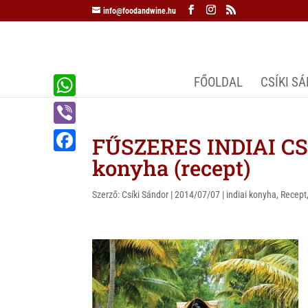
info@foodandwine.hu
FŐOLDAL
CSÍKI S
W
h
V
FŰSZERES INDIAI CSI
a
i
konyha (recept)
F
t
b
a
s
Szerző:
Csíki Sándor
|
2014/07/07
|
indiai konyha
,
Recept
e
c
A
r
e
p
b
p
o
o