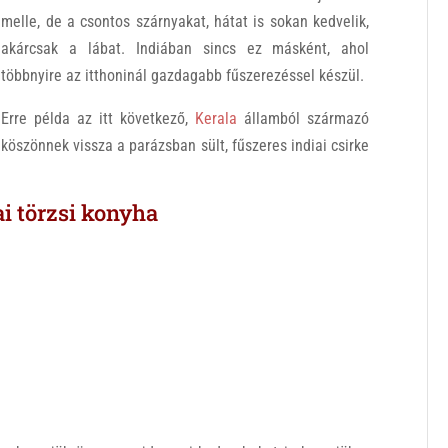
melle, de a csontos szárnyakat, hátat is sokan kedvelik,
akárcsak a lábat. Indiában sincs ez másként, ahol
többnyire az itthoninál gazdagabb fűszerezéssel készül.
Erre példa az itt következő,
Kerala
államból származó
köszönnek vissza a parázsban sült, fűszeres indiai csirke
ai törzsi konyha