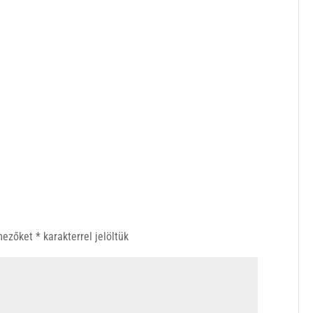
 mezőket
*
karakterrel jelöltük