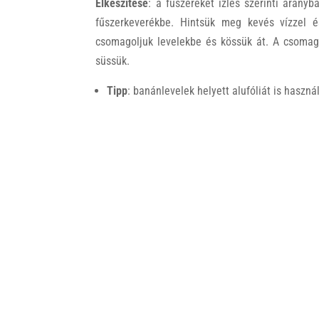
Elkészítése
: a fűszereket ízlés szerinti arány
fűszerkeverékbe. Hintsük meg kevés vízzel é
csomagoljuk levelekbe és kössük át. A csomago
süssük.
Tipp
: banánlevelek helyett alufóliát is haszná