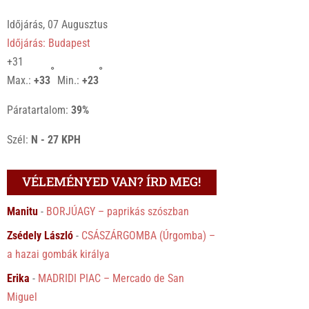
Időjárás, 07 Augusztus
Időjárás: Budapest
+
31
°
°
Max.:
+
33
Min.:
+
23
Páratartalom:
39%
Szél:
N - 27 KPH
VÉLEMÉNYED VAN? ÍRD MEG!
Manitu
-
BORJÚAGY – paprikás szószban
Zsédely László
-
CSÁSZÁRGOMBA (Úrgomba) –
a hazai gombák királya
Erika
-
MADRIDI PIAC – Mercado de San
Miguel