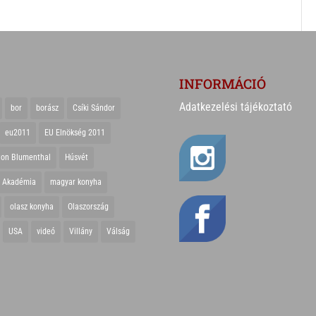
INFORMÁCIÓ
Adatkezelési tájékoztató
bor
borász
Csíki Sándor
eu2011
EU Elnökség 2011
ton Blumenthal
Húsvét
r Akadémia
magyar konyha
olasz konyha
Olaszország
USA
videó
Villány
Válság