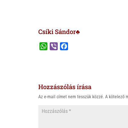
Csíki Sándor♣
W
V
F
h
i
a
a
b
c
t
e
e
s
r
b
Hozzászólás írása
A
o
p
o
Az e-mail címet nem tesszük közzé.
A kötelező
p
k