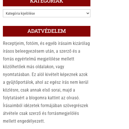
KATEGÓRIÁK
KATEGÓRIÁK
ADATVÉDELEM
Receptjeim, fotóim, és egyéb írásaim kizárólag
írásos beleegyezésem után, a szerző és a
forrás egyértelmű megjelölése mellett
közölhetőek más oldalakon, vagy
nyomtatásban. Ez alól kivételt képeznek azok
a gyűjtőportálok, ahol az egész írás nem kerül
közlésre, csak annak első sorai, majd a
folytatásért a blogomra kattint az olvasó.
Írásaimból idézetek formájában szövegrészek
átvétele csak szerző és forrásmegjelölés
mellett engedélyezett.