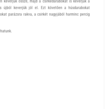
ban keverjük össze, majd a csirkedarabokat is keverjük a
s újból keverjük jól el. Ezt követően a húsdarabokat
kat parázsra rakva, a csirkét nagyjából harminc percig
lhatunk.