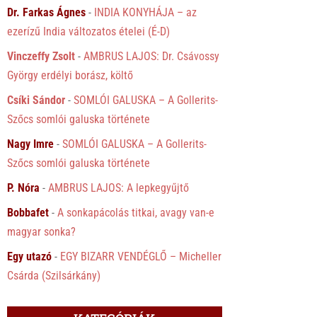
Dr. Farkas Ágnes
-
INDIA KONYHÁJA – az
ezerízű India változatos ételei (É-D)
Vinczeffy Zsolt
-
AMBRUS LAJOS: Dr. Csávossy
György erdélyi borász, költő
Csíki Sándor
-
SOMLÓI GALUSKA – A Gollerits-
Szőcs somlói galuska története
Nagy Imre
-
SOMLÓI GALUSKA – A Gollerits-
Szőcs somlói galuska története
P. Nóra
-
AMBRUS LAJOS: A lepkegyűjtő
Bobbafet
-
A sonkapácolás titkai, avagy van-e
magyar sonka?
Egy utazó
-
EGY BIZARR VENDÉGLŐ – Micheller
Csárda (Szilsárkány)