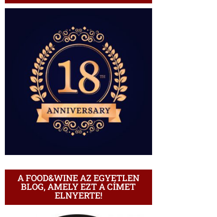
A FOOD&WINE AZ EGYETLEN
BLOG, AMELY EZT A CÍMET
ELNYERTE!