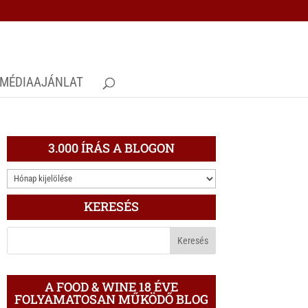
MÉDIAAJÁNLAT
3.000 ÍRÁS A BLOGON
3.000
ÍRÁS
KERESÉS
A
BLOGON
A FOOD & WINE 18 ÉVE
FOLYAMATOSAN MŰKÖDŐ BLOG