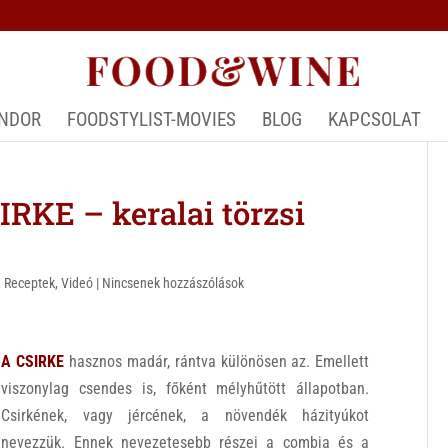
ÁNDOR
FOODSTYLIST-MOVIES
BLOG
KAPCSOLAT
RKE – keralai törzsi
,
Receptek
,
Videó
|
Nincsenek hozzászólások
A CSIRKE
hasznos madár, rántva különösen az. Emellett
viszonylag csendes is, főként mélyhűtött állapotban.
Csirkének, vagy jércének, a növendék házityúkot
nevezzük. Ennek nevezetesebb részei a combja és a