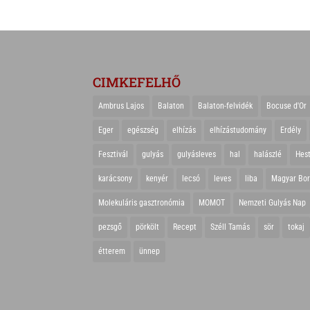
CIMKEFELHŐ
Ambrus Lajos
Balaton
Balaton-felvidék
Bocuse d'Or
Eger
egészség
elhízás
elhízástudomány
Erdély
Fesztivál
gulyás
gulyásleves
hal
halászlé
Hes
karácsony
kenyér
lecsó
leves
liba
Magyar Bo
Molekuláris gasztronómia
MOMOT
Nemzeti Gulyás Nap
pezsgő
pörkölt
Recept
Széll Tamás
sör
tokaj
étterem
ünnep