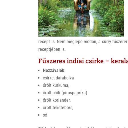
k
recept is. Nem meglepő módon, a curry fűszerei 
receptjében is.
Fűszeres indiai csirke – keral
Hozzávalók
:
csirke, darabolva
őrölt kurkuma,
őrölt chili (pirospaprika)
őrölt koriander,
őrölt feketebors,
só