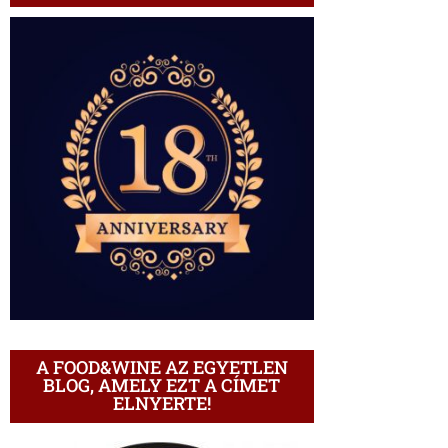
A FOOD&WINE AZ EGYETLEN
BLOG, AMELY EZT A CÍMET
ELNYERTE!