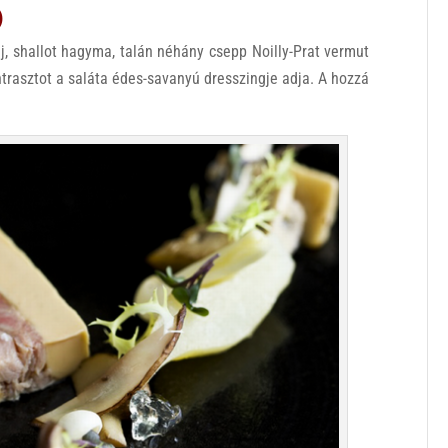
)
j, shallot hagyma, talán néhány csepp Noilly-Prat vermut
ntrasztot a saláta édes-savanyú dresszingje adja. A hozzá