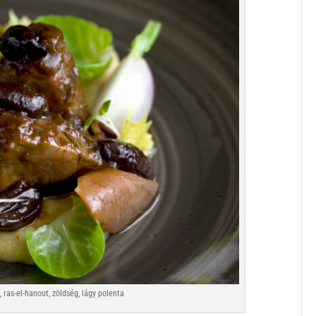
 ras-el-hanout, zöldség, lágy polenta