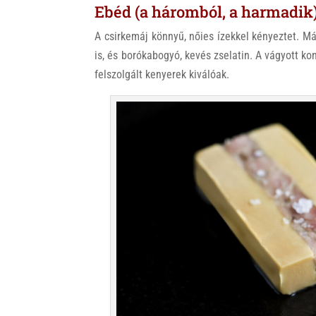
Ebéd (a háromból, a harmadik
A csirkemáj könnyű, nőies ízekkel kényeztet. Má
is, és borókabogyó, kevés zselatin. A vágyott ko
felszolgált kenyerek kiválóak.