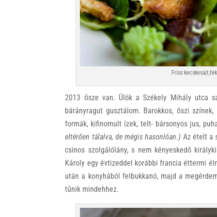
Friss kecskesajt,fek
2013 ősze van. Ülök a Székely Mihály utca sar
bárányragut gusztálom. Barokkos, őszi színek,
formák, kifinomult ízek, telt- bársonyos jus, pu
eltérően tálalva, de mégis hasonlóan.)
Az ételt a 
csinos szolgálólány, s nem kényeskedő királyki
Károly egy évtizeddel korábbi francia éttermi 
után a konyhából felbukkanó, majd a megérdeme
tűnik mindehhez.