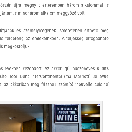
őszén újra megnyílt étteremben három alkalommal is
jártam, s mindhárom alkalom meggyőző volt.
tútjának és személyiségének ismeretében érthető meg
is feldereng az emlékeinkben. A teljesség elfogadható
 is megkóstoljuk.
as években kezdődött. Az akkor ifjú, huszonéves Rudits
ítő Hotel Duna InterContinental (ma: Marriott) Bellevue
e az akkoriban még frissnek számító ’nouvelle cuisine’