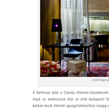
A 2013-ban nyí
A Bellevue után a Csárda étterem következett.
majd az ambiciózus ifjút az első budapesti öt
bárban kezd, éttermi igazgatóhelyettesi rangig v