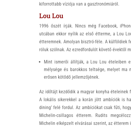
kiforrottabb víziója van a gasztronómiáról.
Lou Lou
1996 őszét írják. Nincs még Facebook, iPhone,
utcában ekkor nyílik az első étterme, a Lou L
étteremnek. Amolyan bisztró-féle. A külföldiek f
róluk szólnak. Az ezredfordulót követő évektől 
Mint ismerői állítják, a Lou Lou ételeiben 
mélysége és barokkos teltsége, melyet ma 
erősen kötődő jellemzőjének.
Az időtájt kezdődik a magyar konyha ételeinek fr
A lokális sikerekkel a korán jött ambíciók is 
dining’ felé fordul. Az ambíciókat csak fűti, h
Michelin-csillagos étterem. Rudits megcélozz
Michelin elképzelt elvárásai szerint, az étterem 