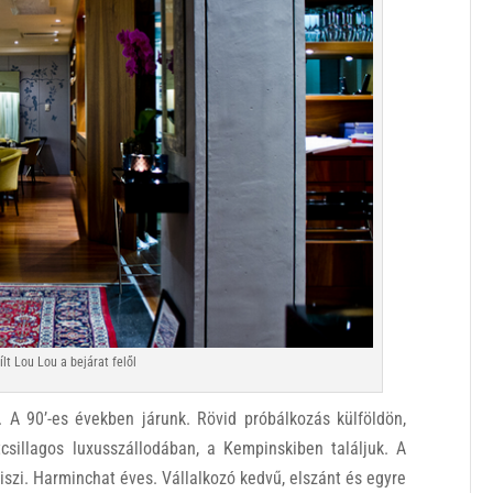
lt Lou Lou a bejárat felől
 A 90’-es években járunk. Rövid próbálkozás külföldön,
csillagos luxusszállodában, a Kempinskiben találjuk. A
iszi. Harminchat éves. Vállalkozó kedvű, elszánt és egyre