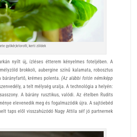
ete gyökér,krlorofil, kerti zöldek
kán nyílt új, ízléses étterem kényelmes foteljében. A
 mélyzöld brokkoli, aubergine színű kalamata, robosztus
ha bárányfartő, krémes polenta.
(Az alábbi fotón némiképp
szenvedély, a telt mélység uralja. A technológia a helyén:
sasszony. A bárány rusztikus, valódi. Az ételben Rudits
élménye elevenedik meg és fogalmazódik újra. A sajtóebéd
lt taps elől visszahúzódó Nagy Attila séf jó partnernek