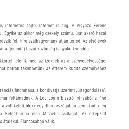
 internetes sajtó. Internet is alig. A Vigyázó Ferenc
ou. Egyike az akkor még csekély számú, újat akaró hazai
edezik fel. Híre szájhagyomány útján terjed. Az első évek
már a (jómódú) hazai közönség is gyakori vendég.
ekkortól jelenik meg az ízeknek az a szenvedélyessége,
már bátran tekinthetünk az étterem Rudits személyéhez
anciás finomítása, a kor divatja szerinti „újragondolása”.
hamar feltámadnak. A Lou Lou a bisztró irányából a ’fine
ogy a volt keleti blokk egyetlen országában sem akadt még
a Kelet-Európa első Michelin csillagát. Az elképzelt
is átalakul. Flancosabbá válik.