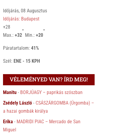
Időjárás, 08 Augusztus
Időjárás: Budapest
+
28
°
°
Max.:
+
32
Min.:
+
20
Páratartalom:
41%
Szél:
ENE - 15 KPH
VÉLEMÉNYED VAN? ÍRD MEG!
Manitu
-
BORJÚAGY – paprikás szószban
Zsédely László
-
CSÁSZÁRGOMBA (Úrgomba) –
a hazai gombák királya
Erika
-
MADRIDI PIAC – Mercado de San
Miguel