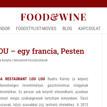
ÁNDOR
FOODSTYLIST-MOVIES
BLOG
KAPCSOLAT
 – egy francia, Pesten
ia konyha
|
Nincsenek hozzászólások
A RESTAURANT LOU LOU
Rudits Károly (a képen)
bensőséges teremtménye, gasztronómiai világának
kivetülése. Ez persze sok helyről elmondható, azonban
most mégis szükségesnek tartottam kimondani. Túlzó
szavak, túlzó szavakkal (is) leírható ételekhez. A 2013