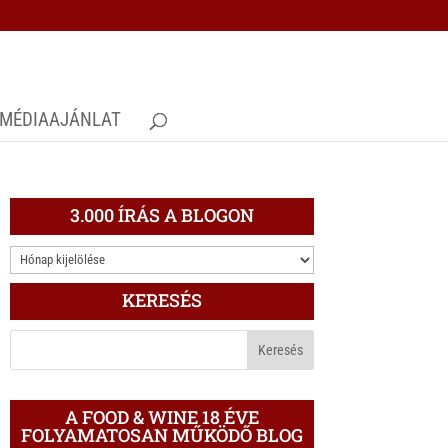
MÉDIAAJÁNLAT
3.000 ÍRÁS A BLOGON
3.000
ÍRÁS
KERESÉS
A
BLOGON
A FOOD & WINE 18 ÉVE
FOLYAMATOSAN MŰKÖDŐ BLOG