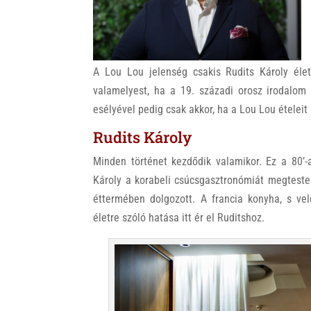
k
A Lou Lou jelenség csakis Rudits Károly éle
valamelyest, ha a 19. századi orosz irodalom 
esélyével pedig csak akkor, ha a Lou Lou ételeit
Rudits Károly
Minden történet kezdődik valamikor. Ez a 80’-
Károly a korabeli csúcsgasztronómiát megtestes
éttermében dolgozott. A francia konyha, s vel
életre szóló hatása itt ér el Ruditshoz.