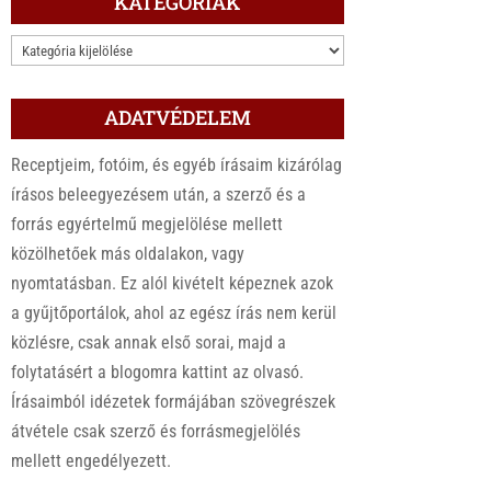
KATEGÓRIÁK
KATEGÓRIÁK
ADATVÉDELEM
Receptjeim, fotóim, és egyéb írásaim kizárólag
írásos beleegyezésem után, a szerző és a
forrás egyértelmű megjelölése mellett
közölhetőek más oldalakon, vagy
nyomtatásban. Ez alól kivételt képeznek azok
a gyűjtőportálok, ahol az egész írás nem kerül
közlésre, csak annak első sorai, majd a
folytatásért a blogomra kattint az olvasó.
Írásaimból idézetek formájában szövegrészek
átvétele csak szerző és forrásmegjelölés
mellett engedélyezett.