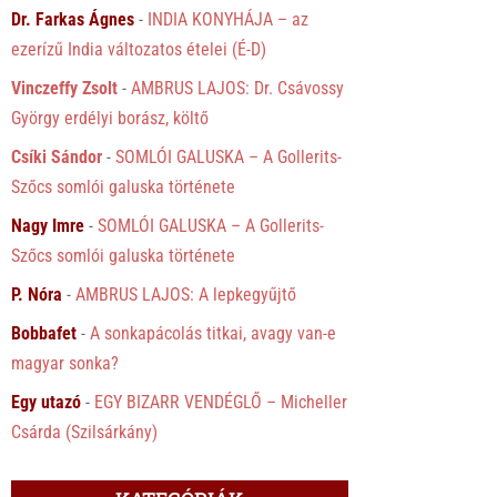
Dr. Farkas Ágnes
-
INDIA KONYHÁJA – az
ezerízű India változatos ételei (É-D)
Vinczeffy Zsolt
-
AMBRUS LAJOS: Dr. Csávossy
György erdélyi borász, költő
Csíki Sándor
-
SOMLÓI GALUSKA – A Gollerits-
Szőcs somlói galuska története
Nagy Imre
-
SOMLÓI GALUSKA – A Gollerits-
Szőcs somlói galuska története
P. Nóra
-
AMBRUS LAJOS: A lepkegyűjtő
Bobbafet
-
A sonkapácolás titkai, avagy van-e
magyar sonka?
Egy utazó
-
EGY BIZARR VENDÉGLŐ – Micheller
Csárda (Szilsárkány)