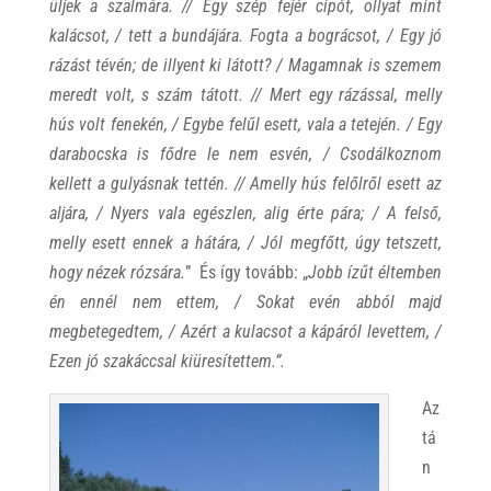
üljek a szalmára. // Egy szép fejér cipót, ollyat mint
kalácsot, / tett a bundájára. Fogta a bográcsot, / Egy jó
rázást tévén; de illyent ki látott? / Magamnak is szemem
meredt volt, s szám tátott. // Mert egy rázással, melly
hús volt fenekén, / Egybe felűl esett, vala a tetején. / Egy
darabocska is fődre le nem esvén, / Csodálkoznom
kellett a gulyásnak tettén. // Amelly hús felőlről esett az
aljára, / Nyers vala egészlen, alig érte pára; / A felső,
melly esett ennek a hátára, / Jól megfőtt, úgy tetszett,
hogy nézek rózsára.
” És így tovább: „
Jobb ízűt éltemben
én ennél nem ettem, / Sokat evén abból majd
megbetegedtem, / Azért a kulacsot a kápáról levettem, /
Ezen jó szakáccsal kiüresítettem.”.
Az
tá
n