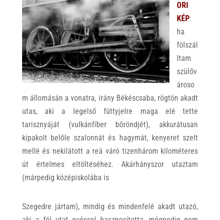
ORI
KÉP
:
ha
fölszál
ltam
szülőv
ároso
m állomásán a vonatra, irány Békéscsaba, rögtön akadt
utas, aki a legelső füttyjelre maga elé tette
tarisznyáját (vulkánfíber bőröndjét), akkurátusan
kipakolt belőle szalonnát és hagymát, kenyeret szelt
mellé és nekilátott a reá váró tizenhárom kilométeres
út értelmes eltöltéséhez. Akárhányszor utaztam
(márpedig középiskolába is
Szegedre jártam), mindig és mindenfelé akadt utazó,
aki a fél utat evéssel hasznosította, mégpedig nem