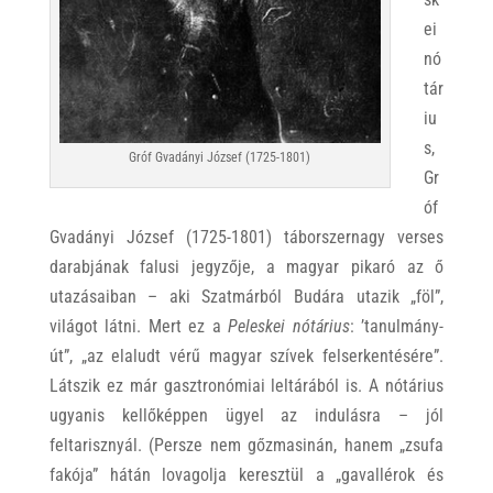
ei
nó
tár
iu
s,
Gróf Gvadányi József (1725-1801)
Gr
óf
Gvadányi József (1725-1801) táborszernagy verses
darabjának falusi jegyzője, a magyar pikaró az ő
utazásaiban – aki Szatmárból Budára utazik „föl”,
világot látni. Mert ez a
Peleskei nótárius
: ’tanulmány-
út”, „az elaludt vérű magyar szívek felserkentésére”.
Látszik ez már gasztronómiai leltárából is. A nótárius
ugyanis kellőképpen ügyel az indulásra – jól
feltarisznyál. (Persze nem gőzmasinán, hanem „zsufa
fakója” hátán lovagolja keresztül a „gavallérok és