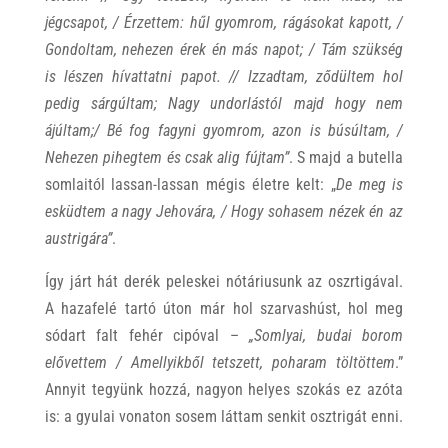
jégcsapot, / Érzettem: hűl gyomrom, rágásokat kapott, /
Gondoltam, nehezen érek én más napot; / Tám szükség
is lészen hívattatni papot. // Izzadtam, ződültem hol
pedig sárgúltam; Nagy undorlástól majd hogy nem
ájúltam;/ Bé fog fagyni gyomrom, azon is búsúltam, /
Nehezen pihegtem és csak alig fújtam”
. S majd a butella
somlaitól lassan-lassan mégis életre kelt: „
De meg is
esküdtem a nagy Jehovára, / Hogy sohasem nézek én az
austrigára”
.
Így járt hát derék peleskei nótáriusunk az oszrtigával.
A hazafelé tartó úton már hol szarvashúst, hol meg
sódart falt fehér cipóval –
„Somlyai, budai borom
elővettem / Amellyikből tetszett, poharam töltöttem
.”
Annyit tegyünk hozzá, nagyon helyes szokás ez azóta
is: a gyulai vonaton sosem láttam senkit osztrigát enni.