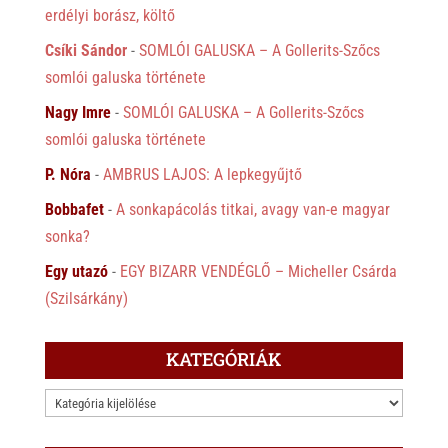
erdélyi borász, költő
Csíki Sándor
-
SOMLÓI GALUSKA – A Gollerits-Szőcs
somlói galuska története
Nagy Imre
-
SOMLÓI GALUSKA – A Gollerits-Szőcs
somlói galuska története
P. Nóra
-
AMBRUS LAJOS: A lepkegyűjtő
Bobbafet
-
A sonkapácolás titkai, avagy van-e magyar
sonka?
Egy utazó
-
EGY BIZARR VENDÉGLŐ – Micheller Csárda
(Szilsárkány)
KATEGÓRIÁK
KATEGÓRIÁK