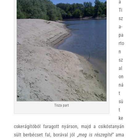
a
Ti
sz
a-
pa
rto
n
sz
al
on
ná
t
sü
Tisza part
t
ke
cskerágítóból faragott nyárson, majd a csikóstanyán
sült berbécset fal, borával jól „
meg is részegíté
” ama