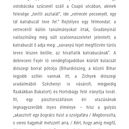
ostobácska szűcsnél száll a Csapó utcában, akinek
felesége „
terítti asztalát
”, ide „
vetrecén pecsenyét, egy
tál katrabucát teve fel
.” Rejtélyes egy félmondat: a
vetrecéről külön tanulmányokat írtak, Gvadányinál
valószínűleg még sült szalonnaszeletet jelentett; a
katrabucát ő adja meg: „savanyú tejet megfőzvén túrós
leves lészen belőle, az hívattatik katrabucának”. A
debreceni Fejér ló vendégfogadóban kiürült kulacsát
diószegi borral pótolja (Bihardiószeg; a közeli Bihar
legjobb szőlei vannak itt; a Zichyek diószegi
uradalmából Széchenyi is vásárolt, mégpedig
flaskákban Bakatort) és Hortobágy felé irányítja lovát.
Itt, egy pásztorszálláson éri utazásának
legnagyszerűbb ínyes élménye – hisz a gulyás
„a
kasztott egy bogrács húst a szolgafára / Megborsolta,
s veres hagymát metszett arra, / Kért, hogy amíg megfő,