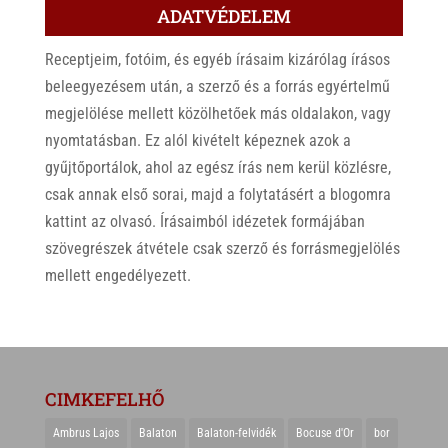
ADATVÉDELEM
Receptjeim, fotóim, és egyéb írásaim kizárólag írásos
beleegyezésem után, a szerző és a forrás egyértelmű
megjelölése mellett közölhetőek más oldalakon, vagy
nyomtatásban. Ez alól kivételt képeznek azok a
gyűjtőportálok, ahol az egész írás nem kerül közlésre,
csak annak első sorai, majd a folytatásért a blogomra
kattint az olvasó. Írásaimból idézetek formájában
szövegrészek átvétele csak szerző és forrásmegjelölés
mellett engedélyezett.
CIMKEFELHŐ
Ambrus Lajos
Balaton
Balaton-felvidék
Bocuse d'Or
bor