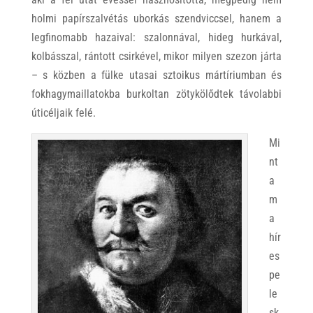
holmi papírszalvétás uborkás szendviccsel, hanem a
legfinomabb hazaival: szalonnával, hideg hurkával,
kolbásszal, rántott csirkével, mikor milyen szezon járta
– s közben a fülke utasai sztoikus mártíriumban és
fokhagymaillatokba burkoltan zötykölődtek távolabbi
úticéljaik felé.
Mi
nt
a
m
a
hír
es
pe
le
sk