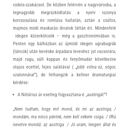
csikós-szakácsot. De közben felérvén a nagyvárosba, a
legnagyobb megrázkódtatás a nyelv iszonyú
korcsosulása és romlása hallatán, aztán a csúfos,
majmos módi maskarás divatok láttán éri. Mindenfelé
idegen közerkölcsök – még a gasztronómiában is.
Pesten egy bálházban az újmódi idegen ugrabugrák
(táncok) után kevéske árpadara leveshez jut vacsorára,
majd ragu, sült kappan és fenyőmadár következne
olajos ecettel, fejes salátával ( „
jobb vólna ez, sógor,
szalonnával
”), de felhangzik a kellner dramaturgiai
kérdése:
A Nótárius úr esetleg fogyasztana-é „austrigát”?
„
Nem tudtam, hogy mit mond, és mi az austriga; /
mondám, ma nincs péntek, nem kell nékem csiga. / Iffiú
nevetve mondá: az austriga / Jó uram, tengeri állat és