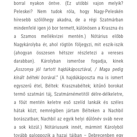
borral nyakon öntve. (Ez utóbbi vajon melyik?
Peleskei? Nem tudok róla, hogy Nagy-Peleskén
híresebb szőlőhegy akadna, de a régi Szatmárban
mindenfelé igen jó bor termett, különösen a Kraszna és
a Szamos mellékvizei mentén.) Nótárius előbb
Nagykárolyba ér, ahol rögtön följegyzi, mit eszik-iszik
(ahogyan összesen hétszer részletezi a vereses
darabban). Károlyban ismerőse fogadja, kinek
„
Asszonya jól tartott hajdúkáposztával, / Maga pedig
kínált bélteki borával
.” (A hajdúkáposzta ma is ismert
egyszerű étel, Béltek: Krasznabéltek; kitűnő borokat
termő szatmári táj, Szatmárnémetitől délre-délkeletre,
a főút mentén keletre eső szelíd lankák és széles
hátak közt; nemrégiben jártam Bélteken a Nachbil
borászatban; Nachbil az egyik helyi dűlőnév sváb neve
a sok közül.) Nótáriusunk innét, mármint Károlyból
tovább galoppozik a hazai tájban – Debrecenben egy