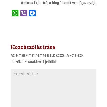
Ambrus Lajos író, a blog állandó vendégszerzője
W
V
F
h
i
a
a
b
c
t
e
e
s
r
b
Hozzászólás írása
A
o
p
o
Az e-mail címet nem tesszük közzé.
A kötelező
p
k
mezőket
*
karakterrel jelöltük