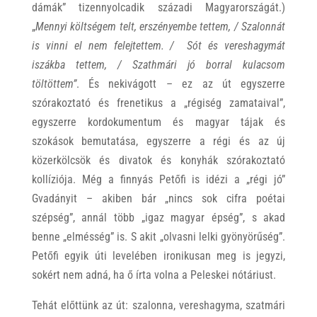
dámák” tizennyolcadik századi Magyarországát.)
„
Mennyi költségem telt, erszényembe tettem, / Szalonnát
is vinni el nem felejtettem. / Sót és vereshagymát
iszákba tettem, / Szathmári jó borral kulacsom
töltöttem”
. És nekivágott – ez az út egyszerre
szórakoztató és frenetikus a „régiség zamataival”,
egyszerre kordokumentum és magyar tájak és
szokások bemutatása, egyszerre a régi és az új
közerkölcsök és divatok és konyhák szórakoztató
kollíziója. Még a finnyás Petőfi is idézi a „régi jó”
Gvadányit – akiben bár „nincs sok cifra poétai
szépség”, annál több „igaz magyar épség”, s akad
benne „elmésség” is. S akit „olvasni lelki gyönyörűség”.
Petőfi egyik úti levelében ironikusan meg is jegyzi,
sokért nem adná, ha ő írta volna a Peleskei nótáriust.
Tehát előttünk az út: szalonna, vereshagyma, szatmári