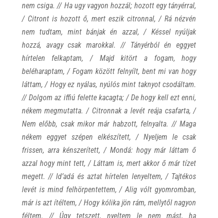
nem csiga. // Ha ugy vagyon hozzál; hozott egy tányérral,
/ Citront is hozott ő, mert eszik citronnal, / Rá nézvén
nem tudtam, mint bánjak én azzal, / Késsel nyúljak
hozzá, avagy csak marokkal. // Tányérból én eggyet
hírtelen felkaptam, / Majd kitört a fogam, hogy
beléharaptam, / Fogam között felnyílt, bent mi van hogy
láttam, / Hogy ez nyálas, nyúlós mint taknyot csodáltam.
// Dolgom az iffiú felette kacagta; / De hogy kell ezt enni,
nékem megmutatta. / Citronnak a levét reája csafarta, /
Nem előbb, csak mikor már habzott, felnyalta. // Maga
nékem eggyet szépen elkészített, / Nyeljem le csak
frissen, arra kénszerített, / Mondá: hogy már láttam ő
azzal hogy mint tett, / Láttam is, mert akkor ő már tízet
megett. // Id’adá és aztat hírtelen lenyeltem, / Tajtékos
levét is mind felhörpentettem, / Alig vólt gyomromban,
már is azt ítéltem, / Hogy kólika jön rám, mellytől nagyon
féltem. // Úgy tetszett, nyeltem le nem mást, ha