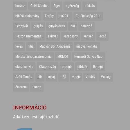
borász
Csíki Sándor
Eger
egészség
elhízás
elhízástudomány
Erdély
eu2011
EU Elnökség 2011
Fesztivál
gulyás
gulyásleves
hal
halászlé
Heston Blumenthal
Húsvét
karácsony
kenyér
lecsó
leves
liba
Magyar Bor Akadémia
magyar konyha
Molekuláris gasztronómia
MOMOT
Nemzeti Gulyás Nap
olasz konyha
Olaszország
pezsgő
pörkölt
Recept
Széll Tamás
sör
tokaj
USA
videó
Villány
Válság
étterem
ünnep
INFORMÁCIÓ
Adatkezelési tájékoztató