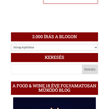
3.000 ÍRÁS A BLOGON
3.000
ÍRÁS
KERESÉS
A
BLOGON
A FOOD & WINE 18 ÉVE FOLYAMATOSAN
MŰKÖDŐ BLOG