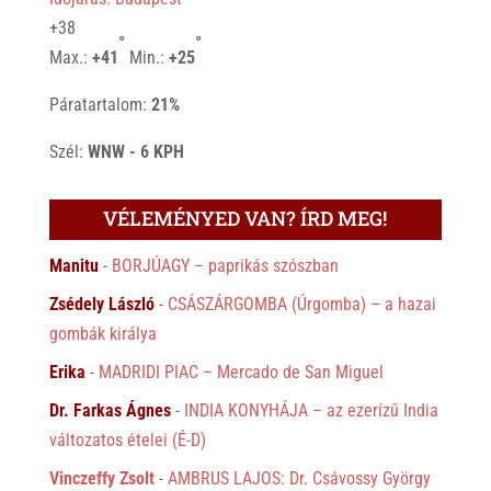
+
38
°
°
Max.:
+
41
Min.:
+
25
Páratartalom:
21%
Szél:
WNW - 6 KPH
VÉLEMÉNYED VAN? ÍRD MEG!
Manitu
-
BORJÚAGY – paprikás szószban
Zsédely László
-
CSÁSZÁRGOMBA (Úrgomba) – a hazai
gombák királya
Erika
-
MADRIDI PIAC – Mercado de San Miguel
Dr. Farkas Ágnes
-
INDIA KONYHÁJA – az ezerízű India
változatos ételei (É-D)
Vinczeffy Zsolt
-
AMBRUS LAJOS: Dr. Csávossy György