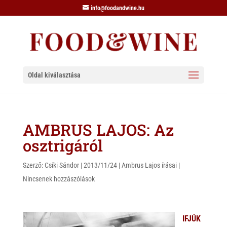
info@foodandwine.hu
Oldal kiválasztása
AMBRUS LAJOS: Az
osztrigáról
Szerző:
Csíki Sándor
|
2013/11/24
|
Ambrus Lajos írásai
|
Nincsenek hozzászólások
IFJÚK