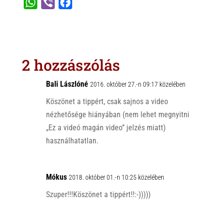
W
V
F
h
i
a
a
b
c
t
e
e
s
r
b
2 hozzászólás
A
o
p
o
Bali Lászlóné
2016. október 27.-n 09:17 közelében
p
k
Köszönet a tippért, csak sajnos a video
nézhetősége hiányában (nem lehet megnyitni
„Ez a videó magán video” jelzés miatt)
használhatatlan.
Mókus
2018. október 01.-n 10:25 közelében
Szuper!!!Köszönet a tippért!!:-)))))