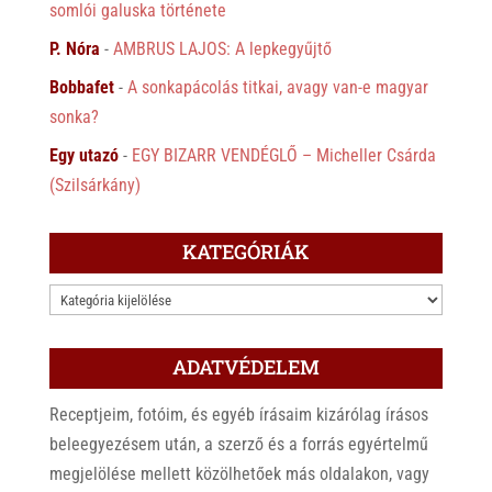
somlói galuska története
P. Nóra
-
AMBRUS LAJOS: A lepkegyűjtő
Bobbafet
-
A sonkapácolás titkai, avagy van-e magyar
sonka?
Egy utazó
-
EGY BIZARR VENDÉGLŐ – Micheller Csárda
(Szilsárkány)
KATEGÓRIÁK
KATEGÓRIÁK
ADATVÉDELEM
Receptjeim, fotóim, és egyéb írásaim kizárólag írásos
beleegyezésem után, a szerző és a forrás egyértelmű
megjelölése mellett közölhetőek más oldalakon, vagy