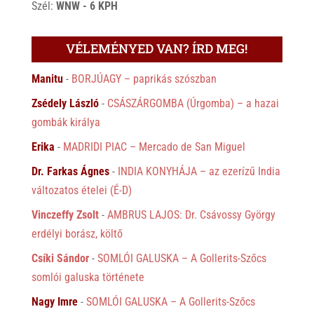
Szél:
WNW - 6 KPH
VÉLEMÉNYED VAN? ÍRD MEG!
Manitu
-
BORJÚAGY – paprikás szószban
Zsédely László
-
CSÁSZÁRGOMBA (Úrgomba) – a hazai
gombák királya
Erika
-
MADRIDI PIAC – Mercado de San Miguel
Dr. Farkas Ágnes
-
INDIA KONYHÁJA – az ezerízű India
változatos ételei (É-D)
Vinczeffy Zsolt
-
AMBRUS LAJOS: Dr. Csávossy György
erdélyi borász, költő
Csíki Sándor
-
SOMLÓI GALUSKA – A Gollerits-Szőcs
somlói galuska története
Nagy Imre
-
SOMLÓI GALUSKA – A Gollerits-Szőcs