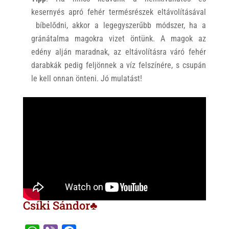
kesernyés apró fehér termésrészek eltávolításával
bíbelődni, akkor a legegyszerűbb módszer, ha a
gránátalma magokra vizet öntünk. A magok az
edény alján maradnak, az eltávolításra váró fehér
darabkák pedig feljönnek a víz felszínére, s csupán
le kell onnan önteni. Jó mulatást!
Csíki Sándor♣