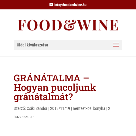
info@foodandwine.hu
Oldal kiválasztása
GRÁNÁTALMA –
Hogyan pucoljunk
gránátalmát?
Szerző:
Csíki Sándor
|
2013/11/19
|
nemzetközi konyha
|
2
hozzászólás