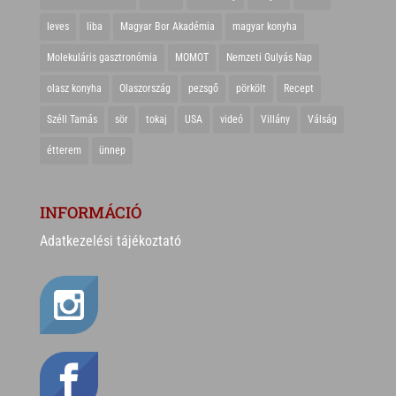
leves
liba
Magyar Bor Akadémia
magyar konyha
Molekuláris gasztronómia
MOMOT
Nemzeti Gulyás Nap
olasz konyha
Olaszország
pezsgő
pörkölt
Recept
Széll Tamás
sör
tokaj
USA
videó
Villány
Válság
étterem
ünnep
INFORMÁCIÓ
Adatkezelési tájékoztató