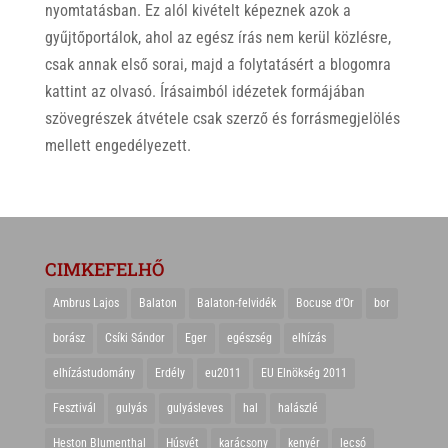
nyomtatásban. Ez alól kivételt képeznek azok a
gyűjtőportálok, ahol az egész írás nem kerül közlésre,
csak annak első sorai, majd a folytatásért a blogomra
kattint az olvasó. Írásaimból idézetek formájában
szövegrészek átvétele csak szerző és forrásmegjelölés
mellett engedélyezett.
CIMKEFELHŐ
Ambrus Lajos
Balaton
Balaton-felvidék
Bocuse d'Or
bor
borász
Csíki Sándor
Eger
egészség
elhízás
elhízástudomány
Erdély
eu2011
EU Elnökség 2011
Fesztivál
gulyás
gulyásleves
hal
halászlé
Heston Blumenthal
Húsvét
karácsony
kenyér
lecsó