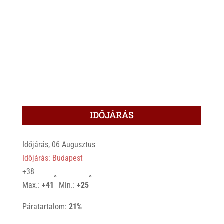
IDŐJÁRÁS
Időjárás, 06 Augusztus
Időjárás: Budapest
+
38
°
°
Max.:
+
41
Min.:
+
25
Páratartalom:
21%