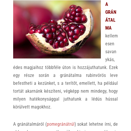
A
GRÁN
ÁTAL
MA
kellem
esen
savan
ykás,
édes magjaihoz többféle úton is hozzájuthatunk. Ezek
egy része során a gránátalma rubinvörös leve
befestheti a kezünket, s a terítőt, emellett, ha például
tortát akarnánk készíteni, végképp nem mindegy, hogy
milyen hatékonysággal juthatunk a lédús hússal
körülvett magokhoz.
A gránátalmáról (
pomegránátrúl
) sokat lehetne írni, de