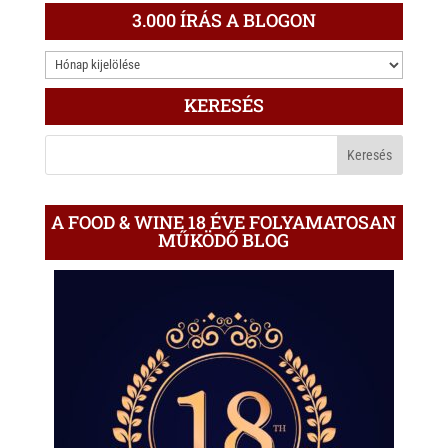
3.000 ÍRÁS A BLOGON
3.000
ÍRÁS
KERESÉS
A
BLOGON
A FOOD & WINE 18 ÉVE FOLYAMATOSAN
MŰKÖDŐ BLOG