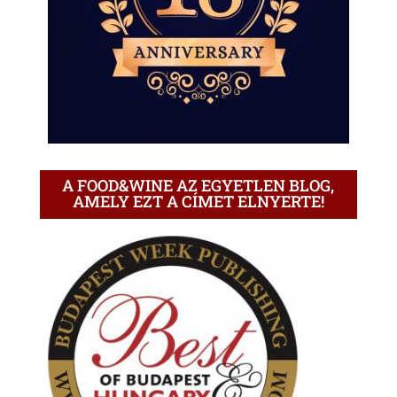
A FOOD&WINE AZ EGYETLEN BLOG,
AMELY EZT A CÍMET ELNYERTE!