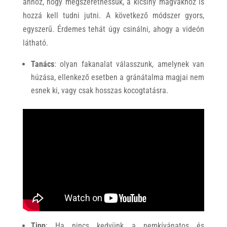
ahhoz, hogy megszerethessük, a kicsiny magvakhoz is
hozzá kell tudni jutni. A következő módszer gyors,
egyszerű. Érdemes tehát úgy csinálni, ahogy a videón
látható.
Tanács
: olyan fakanalat válasszunk, amelynek van
húzása, ellenkező esetben a gránátalma magjai nem
esnek ki, vagy csak hosszas kocogtatásra.
Tipp
: Ha nincs kedvünk a nemkívánatos és