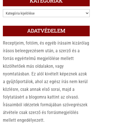
KATEGÓRIÁK
KATEGÓRIÁK
ADATVÉDELEM
Receptjeim, fotóim, és egyéb írásaim kizárólag
írásos beleegyezésem után, a szerző és a
forrás egyértelmű megjelölése mellett
közölhetőek más oldalakon, vagy
nyomtatásban. Ez alól kivételt képeznek azok
a gyűjtőportálok, ahol az egész írás nem kerül
közlésre, csak annak első sorai, majd a
folytatásért a blogomra kattint az olvasó.
Írásaimból idézetek formájában szövegrészek
átvétele csak szerző és forrásmegjelölés
mellett engedélyezett.