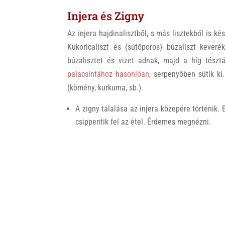
Injera és Zigny
Az injera hajdinalisztből, s más lisztekből is ké
Kukoricaliszt és (sütőporos) búzaliszt keveré
búzalisztet és vizet adnak, majd a híg tészt
palacsintához hasonlóan
, serpenyőben sütik ki
(kömény, kurkuma, sb.).
A zigny tálalása az injera közepére történik.
csippentik fel az étel. Érdemes megnézni.