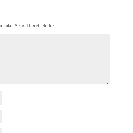
 mezőket
*
karakterrel jelöltük