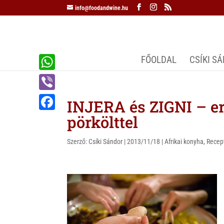
info@foodandwine.hu
FŐOLDAL
CSÍKI S
W
h
V
INJERA és ZIGNI – er
a
i
pörkölttel
F
t
b
a
s
Szerző:
Csíki Sándor
|
2013/11/18
|
Afrikai konyha
,
Recep
e
c
A
r
e
p
b
p
o
o