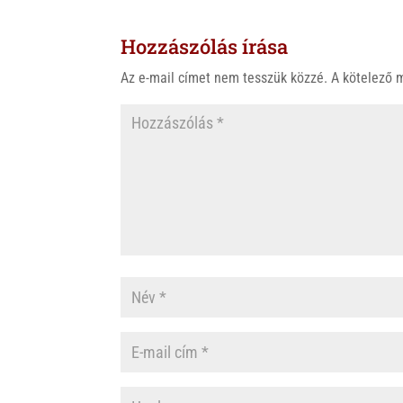
s
r
b
Hozzászólás írása
A
o
p
o
Az e-mail címet nem tesszük közzé.
A kötelező
p
k