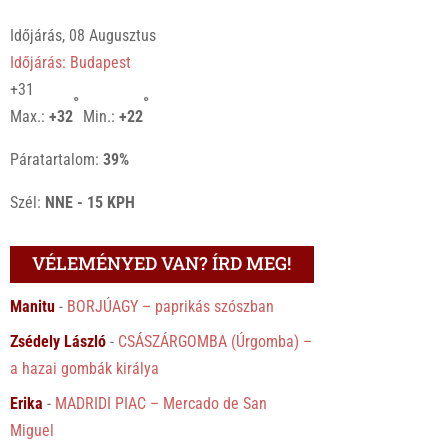
Időjárás, 08 Augusztus
Időjárás: Budapest
+
31
°
°
Max.:
+
32
Min.:
+
22
Páratartalom:
39%
Szél:
NNE - 15 KPH
VÉLEMÉNYED VAN? ÍRD MEG!
Manitu
-
BORJÚAGY – paprikás szószban
Zsédely László
-
CSÁSZÁRGOMBA (Úrgomba) –
a hazai gombák királya
Erika
-
MADRIDI PIAC – Mercado de San
Miguel