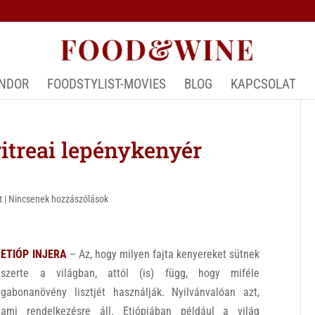
ÁNDOR
FOODSTYLIST-MOVIES
BLOG
KAPCSOLAT
itreai lepénykenyér
t
|
Nincsenek hozzászólások
ETIÓP INJERA
– Az, hogy milyen fajta kenyereket sütnek
szerte a világban, attól (is) függ, hogy miféle
gabonanövény lisztjét használják. Nyilvánvalóan azt,
ami rendelkezésre áll. Etiópiában például a világ