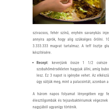
k
szivacsos, fehér színű, enyhén savanykás inje
annyira aprók, hogy alig szükséges őrölni. 
3.333.333 magvat tartalmaz. A teff lisztje gl
készítésére.
Recept
: keverjünk össze 1 1/2 csésze 
szobahőmérsékleten hagyjuk állni, amíg bub
lesz. Ez 3 napot is igénybe vehet. Az elkészü
úgy sütjük meg, mint a palacsintát, azonban 
A három napos folyamat lényegében egy fer
élesztőgombák és tejsavbaktériumok végeznek el
nagyjából ugyanígy történik.