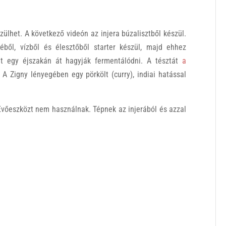
szülhet. A következő videón az injera búzalisztből készül.
kéből, vízből és élesztőből starter készül, majd ehhez
át egy éjszakán át hagyják fermentálódni. A tésztát
a
. A Zigny lényegében egy pörkölt (curry), indiai hatással
 Evőeszközt nem használnak. Tépnek az injerából és azzal