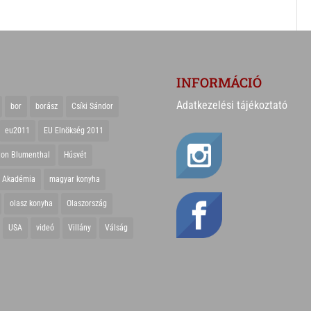
INFORMÁCIÓ
Adatkezelési tájékoztató
bor
borász
Csíki Sándor
eu2011
EU Elnökség 2011
ton Blumenthal
Húsvét
r Akadémia
magyar konyha
olasz konyha
Olaszország
USA
videó
Villány
Válság