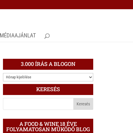
MÉDIAAJÁNLAT
3.000 ÍRÁS A BLOGON
3.000
ÍRÁS
KERESÉS
A
BLOGON
A FOOD & WINE 18 ÉVE
FOLYAMATOSAN MŰKÖDŐ BLOG