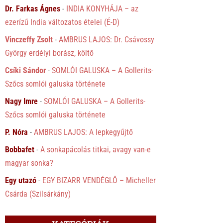
Dr. Farkas Ágnes
-
INDIA KONYHÁJA – az
ezerízű India változatos ételei (É-D)
Vinczeffy Zsolt
-
AMBRUS LAJOS: Dr. Csávossy
György erdélyi borász, költő
Csíki Sándor
-
SOMLÓI GALUSKA – A Gollerits-
Szőcs somlói galuska története
Nagy Imre
-
SOMLÓI GALUSKA – A Gollerits-
Szőcs somlói galuska története
P. Nóra
-
AMBRUS LAJOS: A lepkegyűjtő
Bobbafet
-
A sonkapácolás titkai, avagy van-e
magyar sonka?
Egy utazó
-
EGY BIZARR VENDÉGLŐ – Micheller
Csárda (Szilsárkány)