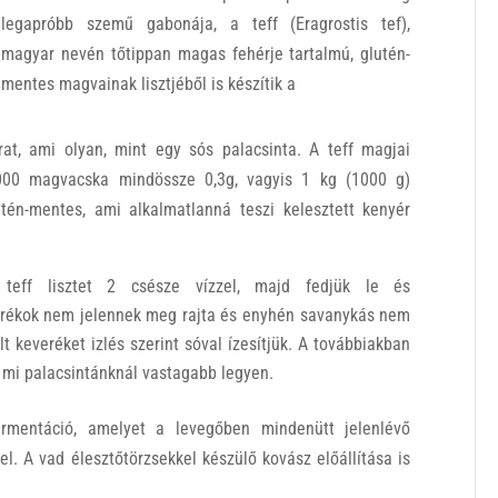
legapróbb szemű gabonája, a teff (Eragrostis tef),
magyar nevén tőtippan magas fehérje tartalmú, glutén-
mentes magvainak lisztjéből is készítik a
rat, ami olyan, mint egy sós palacsinta. A teff magjai
1000 magvacska mindössze 0,3g, vagyis 1 kg (1000 g)
utén-mentes, ami alkalmatlanná teszi kelesztett kenyér
teff lisztet 2 csésze vízzel, majd fedjük le és
orékok nem jelennek meg rajta és enyhén savanykás nem
lt keveréket izlés szerint sóval ízesítjük. A továbbiakban
a mi palacsintánknál vastagabb legyen.
mentáció, amelyet a levegőben mindenütt jelenlévő
. A vad élesztőtörzsekkel készülő kovász előállítása is