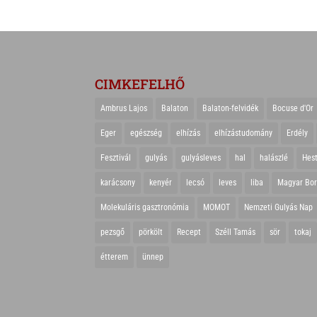
CIMKEFELHŐ
Ambrus Lajos
Balaton
Balaton-felvidék
Bocuse d'Or
Eger
egészség
elhízás
elhízástudomány
Erdély
Fesztivál
gulyás
gulyásleves
hal
halászlé
Hes
karácsony
kenyér
lecsó
leves
liba
Magyar Bo
Molekuláris gasztronómia
MOMOT
Nemzeti Gulyás Nap
pezsgő
pörkölt
Recept
Széll Tamás
sör
tokaj
étterem
ünnep