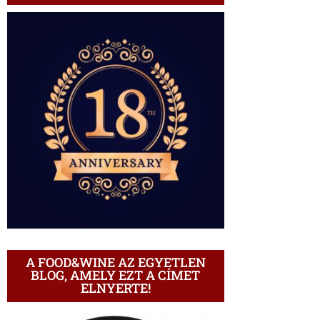
A FOOD&WINE AZ EGYETLEN
BLOG, AMELY EZT A CÍMET
ELNYERTE!