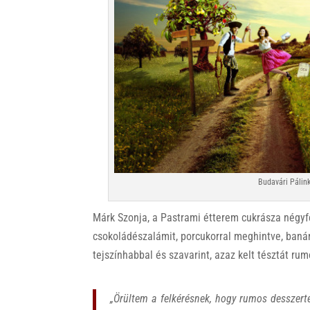
Budavári Pálin
Márk Szonja, a Pastrami étterem cukrásza négyf
csokoládészalámit, porcukorral meghintve, ban
tejszínhabbal és szavarint, azaz kelt tésztát ru
„Örültem a felkérésnek, hogy rumos desszertek