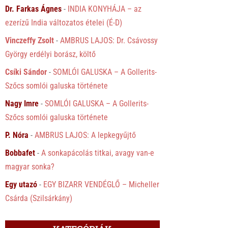
Dr. Farkas Ágnes
-
INDIA KONYHÁJA – az
ezerízű India változatos ételei (É-D)
Vinczeffy Zsolt
-
AMBRUS LAJOS: Dr. Csávossy
György erdélyi borász, költő
Csíki Sándor
-
SOMLÓI GALUSKA – A Gollerits-
Szőcs somlói galuska története
Nagy Imre
-
SOMLÓI GALUSKA – A Gollerits-
Szőcs somlói galuska története
P. Nóra
-
AMBRUS LAJOS: A lepkegyűjtő
Bobbafet
-
A sonkapácolás titkai, avagy van-e
magyar sonka?
Egy utazó
-
EGY BIZARR VENDÉGLŐ – Micheller
Csárda (Szilsárkány)