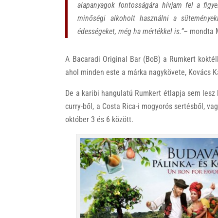
alapanyagok fontosságára hívjam fel a figye
minőségi alkoholt használni a sütemények
édességeket, még ha mértékkel is.”–
mondta M
A Bacaradi Original Bar (BoB) a Rumkert koktélk
ahol minden este a márka nagykövete, Kovács Ká
De a karibi hangulatú Rumkert étlapja sem lesz 
curry-ből, a Costa Rica-i mogyorós sertésből, v
október 3 és 6 között.