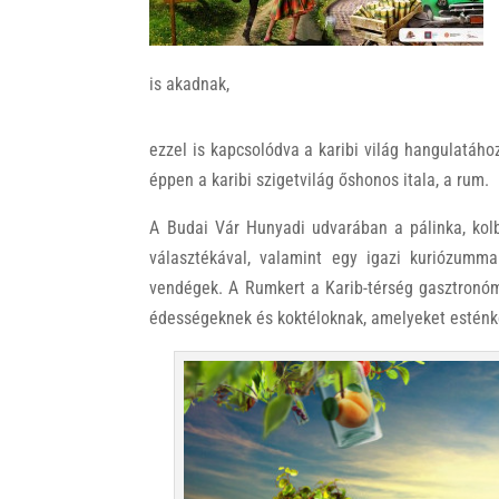
k
is akadnak,
ezzel is kapcsolódva a karibi világ hangulatához
éppen a karibi szigetvilág őshonos itala, a rum.
A Budai Vár Hunyadi udvarában a pálinka, kolb
választékával, valamint egy igazi kuriózummal
vendégek. A Rumkert a Karib-térség gasztronóma
édességeknek és koktéloknak, amelyeket esténké