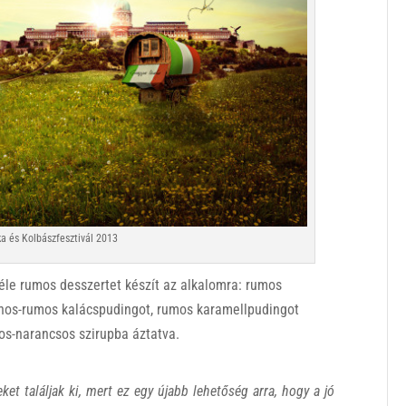
ka és Kolbászfesztivál 2013
éle rumos desszertet készít az alkalomra: rumos
ános-rumos kalácspudingot, rumos karamellpudingot
mos-narancsos szirupba áztatva.
et találjak ki, mert ez egy újabb lehetőség arra, hogy a jó