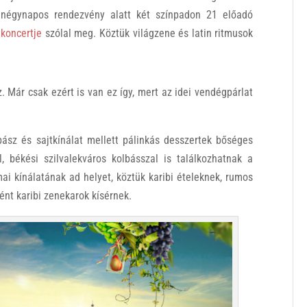
négynapos rendezvény alatt két színpadon 21 előadó
koncertje
szólal meg. Köztük világzene és latin ritmusok
. Már csak ezért is van ez így, mert az idei vendégpárlat
ász és sajtkínálat mellett pálinkás desszertek bőséges
, békési szilvalekváros kolbásszal is találkozhatnak a
i kínálatának ad helyet, köztük karibi ételeknek, rumos
nt karibi zenekarok kísérnek.