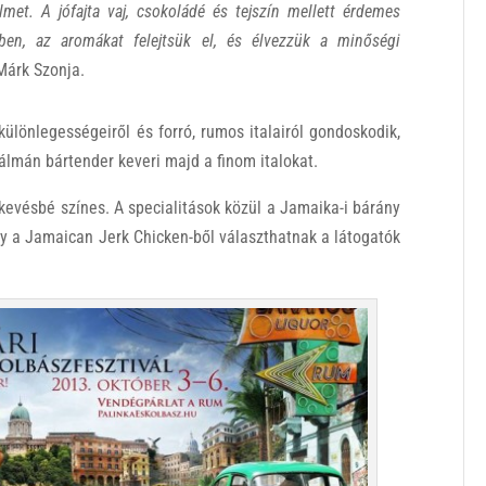
lmet. A jófajta vaj, csokoládé és tejszín mellett érdemes
ben, az aromákat felejtsük el, és élvezzük a minőségi
árk Szonja.
ülönlegességeiről és forró, rumos italairól gondoskodik,
lmán bártender keveri majd a finom italokat.
kevésbé színes. A specialitások közül a Jamaika-i bárány
agy a Jamaican Jerk Chicken-ből választhatnak a látogatók