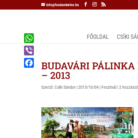
info@foodandwine.hu
FŐOLDAL
CSÍKI S
W
h
V
BUDAVÁRI PÁLINKA
a
i
– 2013
F
t
b
a
s
Szerző:
Csíki Sándor
|
2013/10/04
|
Fesztivál
|
2 hozzászó
e
c
A
r
e
p
b
p
o
o