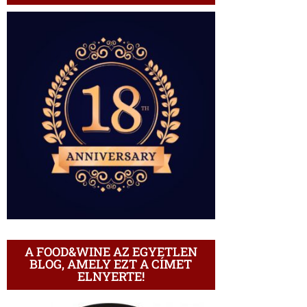
A FOOD&WINE AZ EGYETLEN
BLOG, AMELY EZT A CÍMET
ELNYERTE!