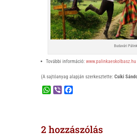
Budavári Pálin
További információ:
www.palinkaeskolbasz.hu
(A sajtóanyag alapján szerkesztette:
Csíki Sánd
W
V
F
h
i
a
a
b
c
t
e
e
s
r
b
2 hozzászólás
A
o