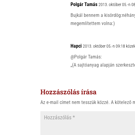
p
o
Polgár Tamás
2013. október 05.-n 0
p
k
Bujkál bennem a kisördög:néhány
megemlítettem volna:)
Hapci
2013. október 05.-n 09:18 köze
@Polgár Tamás:
„(A sajtóanyag alapján szerkeszt
Hozzászólás írása
Az e-mail címet nem tesszük közzé.
A kötelező