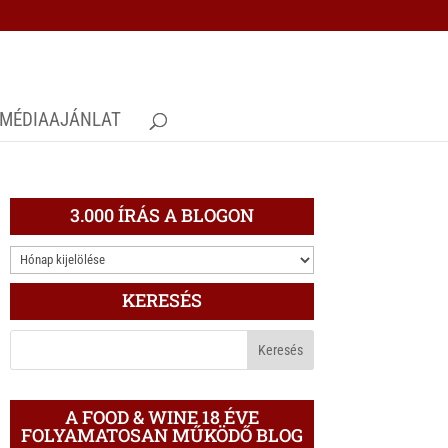
MÉDIAAJÁNLAT
3.000 ÍRÁS A BLOGON
3.000
ÍRÁS
KERESÉS
A
BLOGON
A FOOD & WINE 18 ÉVE
FOLYAMATOSAN MŰKÖDŐ BLOG