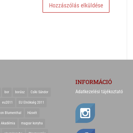
INFORMÁCIÓ
Adatkezelési tájékoztató
bor
borász
Csíki Sándor
eu2011
EU Elnökség 2011
ton Blumenthal
Húsvét
r Akadémia
magyar konyha