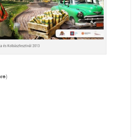
ka és Kolbászfesztivál 2013
or♣
)