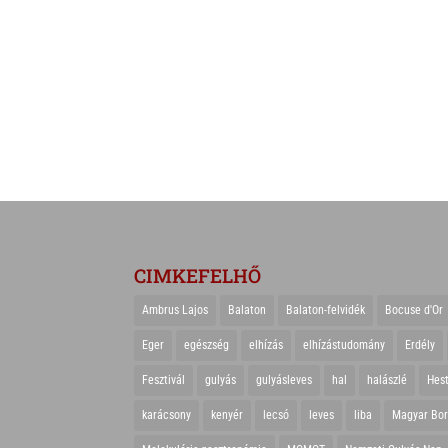
CIMKEFELHŐ
Ambrus Lajos
Balaton
Balaton-felvidék
Bocuse d'Or
Eger
egészség
elhízás
elhízástudomány
Erdély
Fesztivál
gulyás
gulyásleves
hal
halászlé
Hes
karácsony
kenyér
lecsó
leves
liba
Magyar Bo