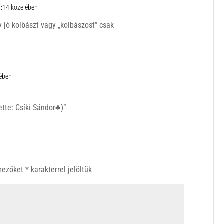
8:14 közelében
 jó kolbászt vagy „kolbászost” csak
lében
ette: Csíki Sándor♣)”
 mezőket
*
karakterrel jelöltük