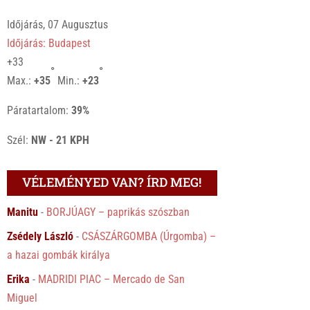
Időjárás, 07 Augusztus
Időjárás: Budapest
+
33
°
°
Max.:
+
35
Min.:
+
23
Páratartalom:
39%
Szél:
NW - 21 KPH
VÉLEMÉNYED VAN? ÍRD MEG!
Manitu
-
BORJÚAGY – paprikás szószban
Zsédely László
-
CSÁSZÁRGOMBA (Úrgomba) –
a hazai gombák királya
Erika
-
MADRIDI PIAC – Mercado de San
Miguel