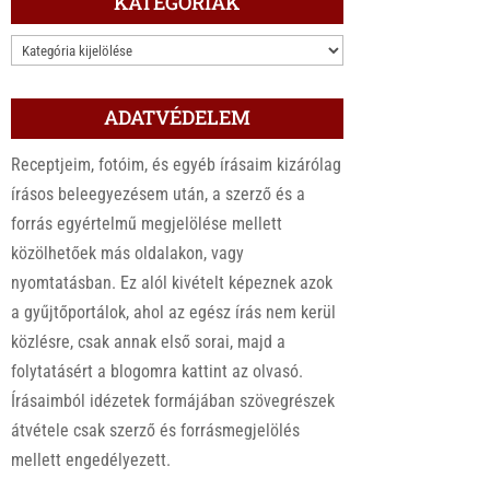
KATEGÓRIÁK
KATEGÓRIÁK
ADATVÉDELEM
Receptjeim, fotóim, és egyéb írásaim kizárólag
írásos beleegyezésem után, a szerző és a
forrás egyértelmű megjelölése mellett
közölhetőek más oldalakon, vagy
nyomtatásban. Ez alól kivételt képeznek azok
a gyűjtőportálok, ahol az egész írás nem kerül
közlésre, csak annak első sorai, majd a
folytatásért a blogomra kattint az olvasó.
Írásaimból idézetek formájában szövegrészek
átvétele csak szerző és forrásmegjelölés
mellett engedélyezett.