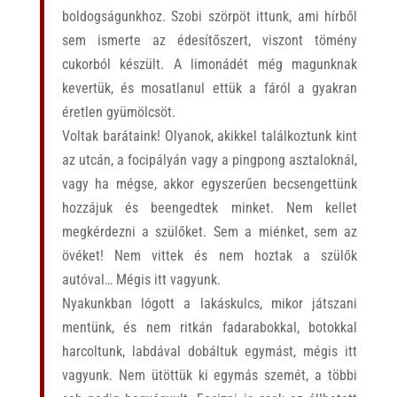
boldogságunkhoz.
Szobi szörpöt ittunk, ami hírből
sem ismerte az édesítőszert, viszont tömény
cukorból készült.
A limonádét még magunknak
kevertük, és mosatlanul ettük a fáról a gyakran
éretlen gyümölcsöt.
Voltak barátaink! Olyanok, akikkel találkoztunk kint
az utcán, a focipályán vagy a pingpong asztaloknál,
vagy ha mégse, akkor egyszerűen becsengettünk
hozzájuk és beengedtek minket. Nem kellet
megkérdezni a szülőket. Sem a miénket, sem az
övéket! Nem vittek és nem hoztak a szülők
autóval… Mégis itt vagyunk.
Nyakunkban lógott a lakáskulcs, mikor játszani
mentünk, és nem ritkán fadarabokkal, botokkal
harcoltunk, labdával dobáltuk egymást, mégis itt
vagyunk. Nem ütöttük ki egymás szemét, a többi