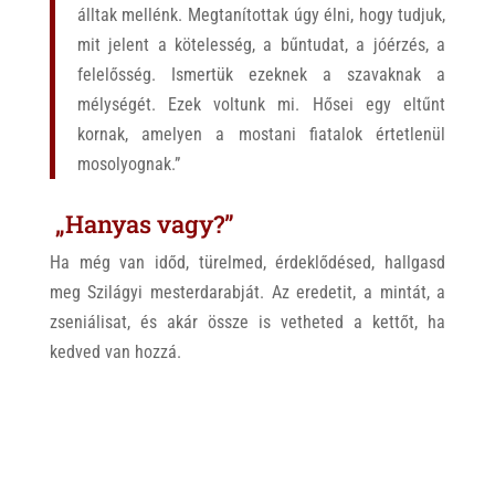
álltak mellénk.
Megtanítottak úgy élni, hogy tudjuk,
mit jelent a kötelesség, a bűntudat, a jóérzés, a
felelősség. Ismertük ezeknek a szavaknak a
mélységét. Ezek voltunk mi. Hősei egy eltűnt
kornak, amelyen a mostani fiatalok értetlenül
mosolyognak.”
„Hanyas vagy?”
Ha még van időd, türelmed, érdeklődésed, hallgasd
meg Szilágyi mesterdarabját. Az eredetit, a mintát, a
zseniálisat, és akár össze is vetheted a kettőt, ha
kedved van hozzá.