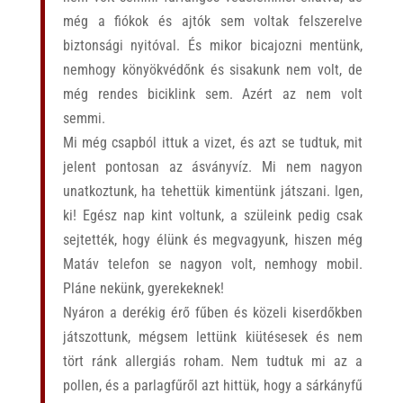
még a fiókok és ajtók sem voltak felszerelve
biztonsági nyitóval. És mikor bicajozni mentünk,
nemhogy könyökvédőnk és sisakunk nem volt, de
még rendes biciklink sem. Azért az nem volt
semmi.
Mi még csapból ittuk a vizet, és azt se tudtuk, mit
jelent pontosan az ásványvíz.
Mi nem nagyon
unatkoztunk, ha tehettük kimentünk játszani. Igen,
ki! Egész nap kint voltunk, a szüleink pedig csak
sejtették, hogy élünk és megvagyunk, hiszen még
Matáv telefon se nagyon volt, nemhogy mobil.
Pláne nekünk, gyerekeknek!
Nyáron a derékig érő fűben és közeli kiserdőkben
játszottunk, mégsem lettünk kiütésesek és nem
tört ránk allergiás roham. Nem tudtuk mi az a
pollen, és a parlagfűről azt hittük, hogy a sárkányfű