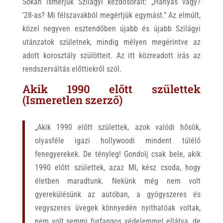
Sokan ismerjük Szilágyi kezdősorait: „Hanyas vagy?
’28-as? Mi félszavakból megértjük egymást.” Az elmúlt,
közel negyven esztendőben újabb és újabb Szilágyi
utánzatok születnek, mindig mélyen megérintve az
adott korosztály szülötteit. Az itt közreadott írás az
rendszerváltás előttiekről szól.
Akik 1990 előtt születtek
(Ismeretlen szerző)
„Akik 1990 előtt születtek, azok valódi hősök,
olyasféle igazi hollywoodi mindent túlélő
fenegyerekek. De tényleg! Gondolj csak bele, akik
1990 előtt születtek, azaz MI, kész csoda, hogy
életben maradtunk. Nekünk még nem volt
gyerekülésünk az autóban, a gyógyszeres és
vegyszeres üvegek könnyedén nyithatóak voltak,
nem volt semmi furfangos védelemmel ellátva, de