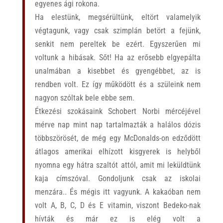
egyenes ági rokona.
Ha elestünk, megsérültünk, eltört valamelyik
végtagunk, vagy csak szimplán betört a fejünk,
senkit nem pereltek be ezért. Egyszerűen mi
voltunk a hibásak. Sőt!
Ha az erősebb elgyepálta
unalmában a kisebbet és gyengébbet, az is
rendben volt. Ez így működött és a szüleink nem
nagyon szóltak bele ebbe sem.
Étkezési szokásaink Schobert Norbi mércéjével
mérve nap mint nap tartalmazták a halálos dózis
többszörösét, de még egy McDonalds-on edződött
átlagos amerikai elhízott kisgyerek is helyből
nyomna egy hátra szaltót attól, amit mi leküldtünk
kaja címszóval. Gondoljunk csak az iskolai
menzára.. És mégis itt vagyunk.
A kakaóban nem
volt A, B, C, D és E vitamin, viszont Bedeko-nak
hívták és már ez is elég volt a