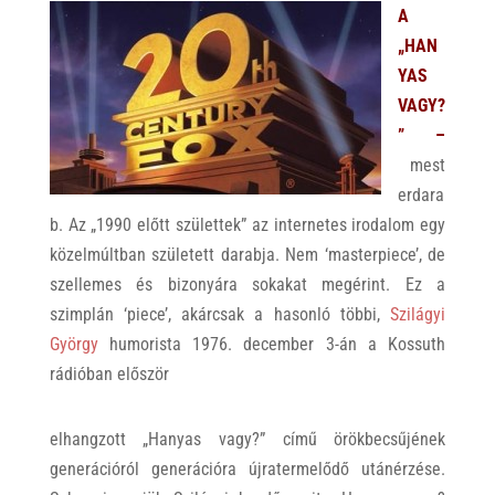
A
„HAN
YAS
VAGY?
” –
mest
erdara
b. Az „1990 előtt születtek” az internetes irodalom egy
közelmúltban született darabja. Nem ‘masterpiece’, de
szellemes és bizonyára sokakat megérint. Ez a
szimplán ‘piece’, akárcsak a hasonló többi,
Szilágyi
György
humorista 1976. december 3-án a Kossuth
rádióban először
elhangzott „Hanyas vagy?” című örökbecsűjének
generációról generációra újratermelődő utánérzése.