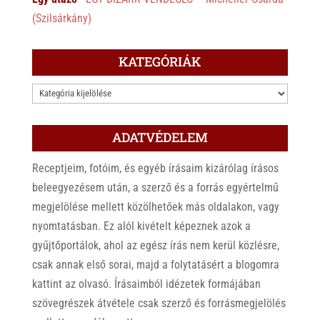
(Szilsárkány)
KATEGÓRIÁK
KATEGÓRIÁK
ADATVÉDELEM
Receptjeim, fotóim, és egyéb írásaim kizárólag írásos
beleegyezésem után, a szerző és a forrás egyértelmű
megjelölése mellett közölhetőek más oldalakon, vagy
nyomtatásban. Ez alól kivételt képeznek azok a
gyűjtőportálok, ahol az egész írás nem kerül közlésre,
csak annak első sorai, majd a folytatásért a blogomra
kattint az olvasó. Írásaimból idézetek formájában
szövegrészek átvétele csak szerző és forrásmegjelölés