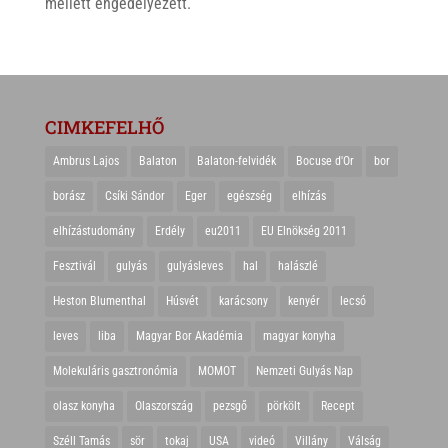
mellett engedélyezett.
CIMKEFELHŐ
Ambrus Lajos
Balaton
Balaton-felvidék
Bocuse d'Or
bor
borász
Csíki Sándor
Eger
egészség
elhízás
elhízástudomány
Erdély
eu2011
EU Elnökség 2011
Fesztivál
gulyás
gulyásleves
hal
halászlé
Heston Blumenthal
Húsvét
karácsony
kenyér
lecsó
leves
liba
Magyar Bor Akadémia
magyar konyha
Molekuláris gasztronómia
MOMOT
Nemzeti Gulyás Nap
olasz konyha
Olaszország
pezsgő
pörkölt
Recept
Széll Tamás
sör
tokaj
USA
videó
Villány
Válság