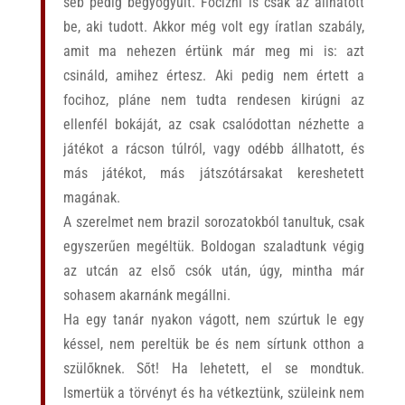
seb pedig begyógyult.
Focizni is csak az állhatott
be, aki tudott. Akkor még volt egy íratlan szabály,
amit ma nehezen értünk már meg mi is: azt
csináld, amihez értesz. Aki pedig nem értett a
focihoz, pláne nem tudta rendesen kirúgni az
ellenfél bokáját, az csak csalódottan nézhette a
játékot a rácson túlról, vagy odébb állhatott, és
más játékot, más játszótársakat kereshetett
magának.
A szerelmet nem brazil sorozatokból tanultuk, csak
egyszerűen megéltük. Boldogan szaladtunk végig
az utcán az első csók után, úgy, mintha már
sohasem akarnánk megállni.
Ha egy tanár nyakon vágott, nem szúrtuk le egy
késsel, nem pereltük be és nem sírtunk otthon a
szülőknek. Sőt! Ha lehetett, el se mondtuk.
Ismertük a törvényt és ha vétkeztünk, szüleink nem