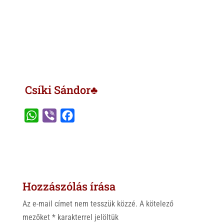
Csíki Sándor♣
W
V
F
h
i
a
a
b
c
t
e
e
s
r
b
Hozzászólás írása
A
o
p
o
Az e-mail címet nem tesszük közzé.
A kötelező
p
k
mezőket
*
karakterrel jelöltük