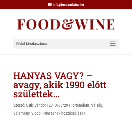
info@foodandwine.hu
Oldal kiválasztása
HANYAS VAGY? –
avagy, akik 1990 előtt
születtek…
Szerző:
Csíki Sándor
|
2013/08/29
|
Történelem
,
Válság
,
Vélemény
,
Videó
|
Nincsenek hozzászólások