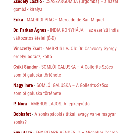
Zsédely László
-
CSÁSZÁRGOMBA (Úrgomba) – a hazai
gombák királya
Erika
-
MADRIDI PIAC – Mercado de San Miguel
Dr. Farkas Ágnes
-
INDIA KONYHÁJA – az ezerízű India
változatos ételei (É-D)
Vinczeffy Zsolt
-
AMBRUS LAJOS: Dr. Csávossy György
erdélyi borász, költő
Csíki Sándor
-
SOMLÓI GALUSKA – A Gollerits-Szőcs
somlói galuska története
Nagy Imre
-
SOMLÓI GALUSKA – A Gollerits-Szőcs
somlói galuska története
P. Nóra
-
AMBRUS LAJOS: A lepkegyűjtő
Bobbafet
-
A sonkapácolás titkai, avagy van-e magyar
sonka?
Egy utazó
-
EGY BIZARR VENDÉGLŐ – Micheller Csárda