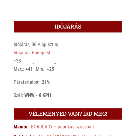
IDŐJÁRÁS
Időjárás, 06 Augusztus
Időjárás: Budapest
+
38
°
°
Max.:
+
41
Min.:
+
25
Páratartalom:
21%
Szél:
WNW - 6 KPH
VÉLEMÉNYED VAN? ÍRD MEG!
Manitu
-
BORJÚAGY – paprikás szószban