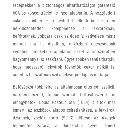
receptekben a biztonságos eltarthatóságot garantáló
60%-os koncentrációt is meghaladhatja. A hozzáadott
cukor azonban – a tévhittel ellentétben – nem
nélkülözhetetlen komponense a lekvároknak,
befőtteknek. Jobbára csak az édes íz kedvelése miatt
maradt ma is divatban, miközben egészségünk
védelme érdekében ajánlatos ezzel a korszerűtlen
hagyománnyal is szakítani. Egyre többen tanúsíthatják,
hogy nagyszerű lekvárok főzhetők cukor nélkül is,
amint azt a szatmári szilvalekvár példája is mutatja.
Befőzéskor többnyire az általánosan elterjedt szalicil,
nátrium-benzoát, kálium-szorbát tartósítószerek is
elhagyhatók. Louis Pasteur óta (1864) a titok már
ismert: az eszközök alapos csírátlanítása, a lekvárok,
dzsemek, zselék forró (90°C) töltése az üvegek
légmentes zárása, a dunsztolás néven ismert