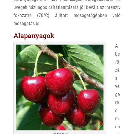
üvegek házilagos csírátlanítására jól bevált az intenzív
fokozatra (70°C) állított mosogatógépben való
mosogatás is.
Alapanyagok
A
be
fő
zé
s
vé
ge
re
d
m
én