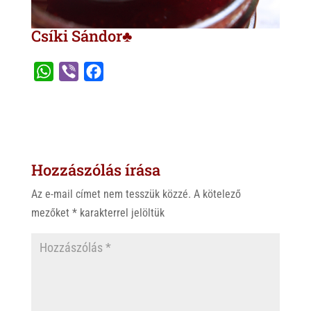
Csíki Sándor♣
W
V
F
h
i
a
a
b
c
t
e
e
s
r
b
Hozzászólás írása
A
o
p
o
Az e-mail címet nem tesszük közzé.
A kötelező
p
k
mezőket
*
karakterrel jelöltük