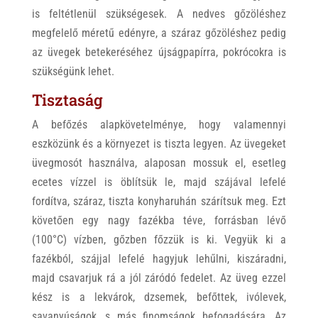
is feltétlenül szükségesek. A nedves gőzöléshez
megfelelő méretű edényre, a száraz gőzöléshez pedig
az üvegek betekeréséhez újságpapírra, pokrócokra is
szükségünk lehet.
Tisztaság
A befőzés alapkövetelménye, hogy valamennyi
eszközünk és a környezet is tiszta legyen. Az üvegeket
üvegmosót használva, alaposan mossuk el, esetleg
ecetes vízzel is öblítsük le, majd szájával lefelé
fordítva, száraz, tiszta konyharuhán szárítsuk meg. Ezt
követően egy nagy fazékba téve, forrásban lévő
(100°C) vízben, gőzben főzzük is ki. Vegyük ki a
fazékból, szájjal lefelé hagyjuk lehűlni, kiszáradni,
majd csavarjuk rá a jól záródó fedelet. Az üveg ezzel
kész is a lekvárok, dzsemek, befőttek, ivólevek,
savanyúságok, s más finomságok befogadására. Az