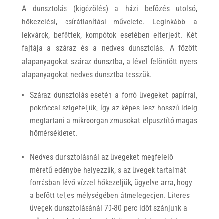
A dunsztolás (kigőzölés) a házi befőzés utolsó,
hőkezelési, csírátlanítási művelete. Leginkább a
lekvárok, befőttek, kompótok esetében elterjedt. Két
fajtája a száraz és a nedves dunsztolás. A főzött
alapanyagokat száraz dunsztba, a lével felöntött nyers
alapanyagokat nedves dunsztba tesszük.
Száraz dunsztolás esetén a forró üvegeket papírral,
pokróccal szigeteljük, így az képes lesz hosszú ideig
megtartani a mikroorganizmusokat elpusztító magas
hőmérsékletet.
Nedves dunsztolásnál az üvegeket megfelelő
méretű edénybe helyezzük, s az üvegek tartalmát
forrásban lévő vízzel hőkezeljük, ügyelve arra, hogy
a befőtt teljes mélységében átmelegedjen. Literes
üvegek dunsztolásánál 70-80 perc időt szánjunk a