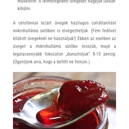
műveletre. A felmelegedett üvegeket hagyjuk lassan
kihűlni.
A celofánnal lezárt üvegek házilagos csírátlanítást
mikrohullámú sütőben is elvégezhetjük. (Fém fedővel
ellátott üvegeknél ne használjuk!) Ebben az esetben az
üveget a mikrohullámú sütőbe tesszük, majd a
legalacsonyabb fokozaton „dunsztoljuk” 8-10 percig.
(Ügyeljünk arra, hogy a befőtt ne forrjon.)