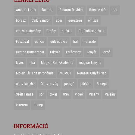
Ambrus Lajos
Balaton
Balaton-felvidék
Bocuse d'Or
bor
borász
Csíki Sándor
Eger
egészség
elhízás
elhízástudomány
Erdély
eu2011
EU Elnökség 2011
Fesztivál
gulyás
gulyásleves
hal
halászlé
Heston Blumenthal
Húsvét
karácsony
kenyér
lecsó
leves
liba
Magyar Bor Akadémia
magyar konyha
Molekuláris gasztronómia
MOMOT
Nemzeti Gulyás Nap
olasz konyha
Olaszország
pezsgő
pörkölt
Recept
Széll Tamás
sör
tokaj
USA
videó
Villány
Válság
étterem
ünnep
INFORMÁCIÓ