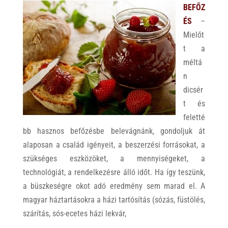
BEFŐZ
ÉS
–
Mielőt
t a
méltá
n
dicsér
t és
feletté
bb hasznos befőzésbe belevágnánk, gondoljuk át
alaposan a család igényeit, a beszerzési forrásokat, a
szükséges eszközöket, a mennyiségeket, a
technológiát, a rendelkezésre álló időt. Ha így teszünk,
a büszkeségre okot adó eredmény sem marad el. A
magyar háztartásokra a házi tartósítás (sózás, füstölés,
szárítás, sós-ecetes házi lekvár,