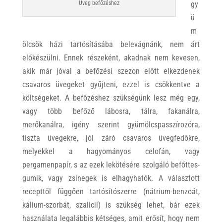
Üveg befőzéshez
gy
ü
m
ölcsök házi tartósításába belevágnánk, nem árt
előkészülni. Ennek részeként, akadnak nem kevesen,
akik már jóval a befőzési szezon előtt elkezdenek
csavaros üvegeket gyűjteni, ezzel is csökkentve a
költségeket. A befőzéshez szükségünk lesz még egy,
vagy több befőző lábosra, tálra, fakanálra,
merőkanálra, igény szerint gyümölcspasszírozóra,
tiszta üvegekre, jól záró csavaros üvegfedőkre,
melyekkel a hagyományos celofán, vagy
pergamenpapír, s az ezek lekötésére szolgáló befőttes-
gumik, vagy zsinegek is elhagyhatók. A választott
recepttől függően tartósítószerre (nátrium-benzoát,
kálium-szorbát, szalicil) is szükség lehet, bár ezek
használata legalábbis kétséges, amit erősít, hogy nem