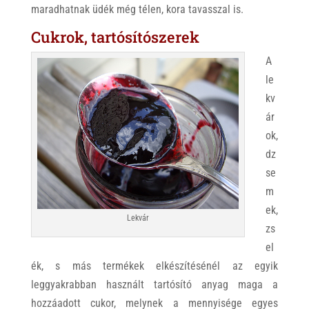
maradhatnak üdék még télen, kora tavasszal is.
Cukrok, tartósítószerek
A
le
kv
ár
ok,
dz
se
m
ek,
Lekvár
zs
el
ék, s más termékek elkészítésénél az egyik
leggyakrabban használt tartósító anyag maga a
hozzáadott cukor, melynek a mennyisége egyes