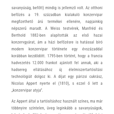
savanyúság, befőtt) mindig is jellemző volt. Az otthoni
befőzés a 19. században kialakuló konzervipar
megfizethető árú termékei ellenére, napjainkig
népszerű maradt. A Weiss testvérek, Manfréd és
Berthold 1882-ben alapították az első hazai
konzervgyárat, ám a házi befőzésre is hatással bíró
modern konzervipar története egy évszázaddal
korábban kezdődött. 1795-ben történt, hogy a francia
hadvezetés 12.000 frankot ajánlott fel annak, aki a
hadsereg ellátásához új élelmiszertartósítási
technológiát dolgoz ki. A díjat egy párizsi cukrász,
Nicolas Appert nyerte el (1810), s ezzel ő lett a
„konzervipar atyja”.
Az Appert által a tartósításhoz használt színes, ma már
többnyire színtelen, üveg leginkább a savanyúságok,