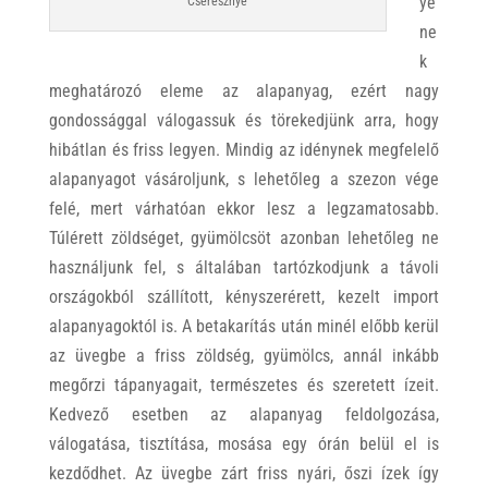
yé
Cseresznye
ne
k
meghatározó eleme az alapanyag, ezért nagy
gondossággal válogassuk és törekedjünk arra, hogy
hibátlan és friss legyen. Mindig az idénynek megfelelő
alapanyagot vásároljunk, s lehetőleg a szezon vége
felé, mert várhatóan ekkor lesz a legzamatosabb.
Túlérett zöldséget, gyümölcsöt azonban lehetőleg ne
használjunk fel, s általában tartózkodjunk a távoli
országokból szállított, kényszerérett, kezelt import
alapanyagoktól is. A betakarítás után minél előbb kerül
az üvegbe a friss zöldség, gyümölcs, annál inkább
megőrzi tápanyagait, természetes és szeretett ízeit.
Kedvező esetben az alapanyag feldolgozása,
válogatása, tisztítása, mosása egy órán belül el is
kezdődhet. Az üvegbe zárt friss nyári, őszi ízek így