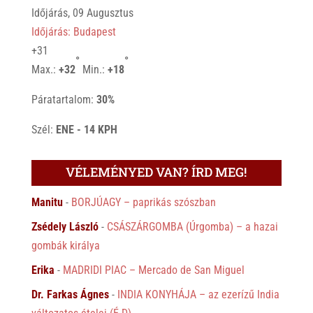
Időjárás, 09 Augusztus
Időjárás: Budapest
+
31
°
°
Max.:
+
32
Min.:
+
18
Páratartalom:
30%
Szél:
ENE - 14 KPH
VÉLEMÉNYED VAN? ÍRD MEG!
Manitu
-
BORJÚAGY – paprikás szószban
Zsédely László
-
CSÁSZÁRGOMBA (Úrgomba) – a hazai
gombák királya
Erika
-
MADRIDI PIAC – Mercado de San Miguel
Dr. Farkas Ágnes
-
INDIA KONYHÁJA – az ezerízű India