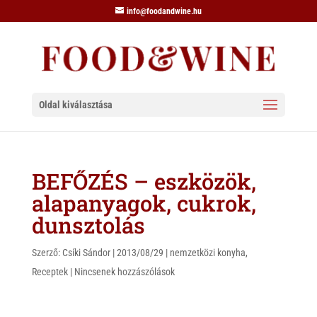
info@foodandwine.hu
Oldal kiválasztása
BEFŐZÉS – eszközök,
alapanyagok, cukrok,
dunsztolás
Szerző:
Csíki Sándor
|
2013/08/29
|
nemzetközi konyha
,
Receptek
|
Nincsenek hozzászólások