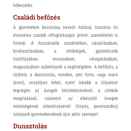
hőkezelés.
Családi befőzés
A gyermekek bevonása nevelő hatású, hasznos és
élvezetes családi elfoglaltságot jelent, szemléletet is
formál. A hozzávalók szedésében, vásárlásában,
kiválasztásában, a zöldségek, gyümölcsök
tisztításában, mosásában, válogatásában,
magozásában számítsunk a segítségükre. A befőzés, a
tűzhely, a dunsztolás, minden, ami forró, vagy maró
(ecet), veszélyes lehet, ezért inkább a folyamat
legvégén az üvegek felcímkézésénél, a címkék
megírásánál, valamint az elkészült üvegek
minőségének ellenőrzésénél (folyás, penészedés)
szánjunk gyermekeinknek újra aktív szerepet.
Dunsztolás