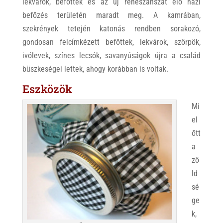
lekvárok, befőttek és az új reneszánszát élő házi
befőzés területén maradt meg. A kamrában,
szekrények tetején katonás rendben sorakozó,
gondosan felcímkézett befőttek, lekvárok, szörpök,
ivólevek, színes lecsók, savanyúságok újra a család
büszkeségei lettek, ahogy korábban is voltak.
Eszközök
Mi
el
őtt
a
zö
ld
sé
ge
k,