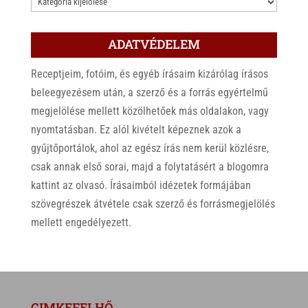
KATEGÓRIÁK
ADATVÉDELEM
Receptjeim, fotóim, és egyéb írásaim kizárólag írásos
beleegyezésem után, a szerző és a forrás egyértelmű
megjelölése mellett közölhetőek más oldalakon, vagy
nyomtatásban. Ez alól kivételt képeznek azok a
gyűjtőportálok, ahol az egész írás nem kerül közlésre,
csak annak első sorai, majd a folytatásért a blogomra
kattint az olvasó. Írásaimból idézetek formájában
szövegrészek átvétele csak szerző és forrásmegjelölés
mellett engedélyezett.
CIMKEFELHŐ