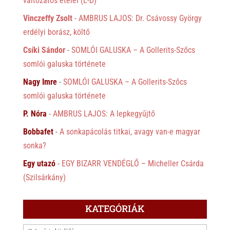
változatos ételei (É-D)
Vinczeffy Zsolt
-
AMBRUS LAJOS: Dr. Csávossy György
erdélyi borász, költő
Csíki Sándor
-
SOMLÓI GALUSKA – A Gollerits-Szőcs
somlói galuska története
Nagy Imre
-
SOMLÓI GALUSKA – A Gollerits-Szőcs
somlói galuska története
P. Nóra
-
AMBRUS LAJOS: A lepkegyűjtő
Bobbafet
-
A sonkapácolás titkai, avagy van-e magyar
sonka?
Egy utazó
-
EGY BIZARR VENDÉGLŐ – Micheller Csárda
(Szilsárkány)
KATEGÓRIÁK