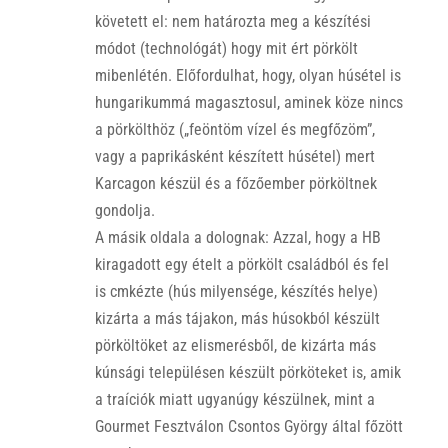
követett el: nem határozta meg a készítési
módot (technológát) hogy mit ért pörkölt
mibenlétén. Előfordulhat, hogy, olyan húsétel is
hungarikummá magasztosul, aminek köze nincs
a pörkölthöz („feöntöm vízel és megfőzöm”,
vagy a paprikásként készített húsétel) mert
Karcagon készül és a főzőember pörköltnek
gondolja.
A másik oldala a dolognak: Azzal, hogy a HB
kiragadott egy ételt a pörkölt családból és fel
is cmkézte (hús milyensége, készítés helye)
kizárta a más tájakon, más húsokból készült
pörköltöket az elismerésből, de kizárta más
kúnsági településen készült pörköteket is, amik
a traíciók miatt ugyanúgy készülnek, mint a
Gourmet Fesztválon Csontos György által főzött