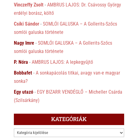
Vinczeffy Zsolt
-
AMBRUS LAJOS: Dr. Csávossy György
erdélyi borász, költő
Csíki Sándor
-
SOMLÓI GALUSKA – A Gollerits-Szőcs
somlói galuska története
Nagy Imre
-
SOMLÓI GALUSKA – A Gollerits-Szőcs
somlói galuska története
P. Nóra
-
AMBRUS LAJOS: A lepkegyűjtő
Bobbafet
-
A sonkapácolás titkai, avagy van-e magyar
sonka?
Egy utazó
-
EGY BIZARR VENDÉGLŐ – Micheller Csárda
(Szilsárkány)
KATEGÓRIÁK
KATEGÓRIÁK