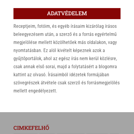
ADATVÉDELEM
Receptjeim, fotóim, és egyéb írásaim kizárólag írásos
beleegyezésem után, a szerző és a forrás egyértelmű
megjelölése mellett közölhetőek más oldalakon, vagy
nyomtatásban. Ez alól kivételt képeznek azok a
gyűjtőportálok, ahol az egész írás nem kerül közlésre,
csak annak első sorai, majd a folytatásért a blogomra
kattint az olvasó. Írásaimból idézetek formájában
szövegrészek átvétele csak szerző és forrásmegjelölés
mellett engedélyezett.
CIMKEFELHŐ