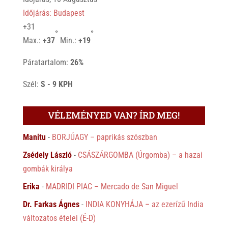
Időjárás: Budapest
+
31
°
°
Max.:
+
37
Min.:
+
19
Páratartalom:
26%
Szél:
S - 9 KPH
VÉLEMÉNYED VAN? ÍRD MEG!
Manitu
-
BORJÚAGY – paprikás szószban
Zsédely László
-
CSÁSZÁRGOMBA (Úrgomba) – a hazai
gombák királya
Erika
-
MADRIDI PIAC – Mercado de San Miguel
Dr. Farkas Ágnes
-
INDIA KONYHÁJA – az ezerízű India
változatos ételei (É-D)