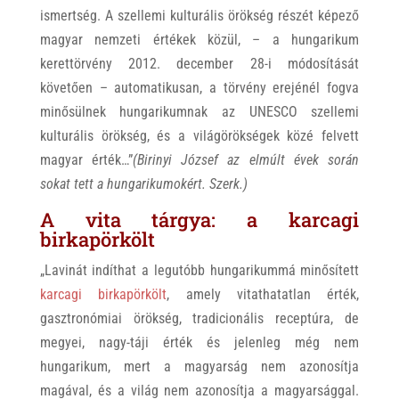
ismertség. A szellemi kulturális örökség részét képező
magyar nemzeti értékek közül, – a hungarikum
kerettörvény 2012. december 28-i módosítását
követően – automatikusan, a törvény erejénél fogva
minősülnek hungarikumnak az UNESCO szellemi
kulturális örökség, és a világörökségek közé felvett
magyar érték…”
(Birinyi József az elmúlt évek során
sokat tett a hungarikumokért. Szerk.)
A vita tárgya: a karcagi
birkapörkölt
„Lavinát indíthat a legutóbb hungarikummá minősített
karcagi birkapörkölt
, amely vitathatatlan érték,
gasztronómiai örökség, tradicionális receptúra, de
megyei, nagy-táji érték és jelenleg még nem
hungarikum, mert a magyarság nem azonosítja
magával, és a világ nem azonosítja a magyarsággal.