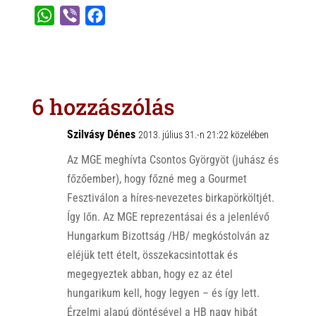
W
V
F
h
i
a
a
b
c
t
e
e
s
r
b
6 hozzászólás
A
o
p
o
Szilvásy Dénes
2013. július 31.-n 21:22 közelében
p
k
Az MGE meghívta Csontos Györgyöt (juhász és
főzőember), hogy főzné meg a Gourmet
Fesztiválon a híres-nevezetes birkapörköltjét.
Így lőn. Az MGE reprezentásai és a jelenlévő
Hungarkum Bizottság /HB/ megkóstolván az
eléjük tett ételt, összekacsintottak és
megegyeztek abban, hogy ez az étel
hungarikum kell, hogy legyen – és így lett.
Érzelmi alapú döntésével a HB nagy hibát