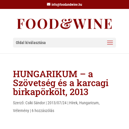
info@foodandwine.hu
Oldal kiválasztása
HUNGARIKUM – a
Szövetség és a karcagi
birkapörkölt, 2013
Szerző:
Csíki Sándor
|
2013/07/24
|
Hírek
,
Hungaricum
,
Vélemény
|
6 hozzászólás