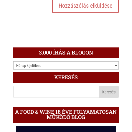
3.000 ÍRÁS A BLOGON
3.000
ÍRÁS
KERESÉS
A
BLOGON
A FOOD & WINE 18 ÉVE FOLYAMATOSAN
MŰKÖDŐ BLOG