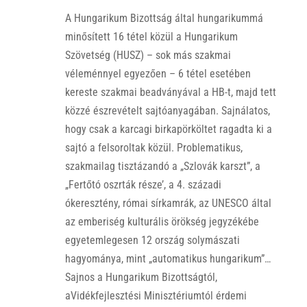
A Hungarikum Bizottság által hungarikummá
minősített 16 tétel közül a Hungarikum
Szövetség (HUSZ) – sok más szakmai
véleménnyel egyezően – 6 tétel esetében
kereste szakmai beadványával a HB-t, majd tett
közzé észrevételt sajtóanyagában. Sajnálatos,
hogy csak a karcagi birkapörköltet ragadta ki a
sajtó a felsoroltak közül. Problematikus,
szakmailag tisztázandó a „Szlovák karszt”, a
„Fertőtó oszrták része’, a 4. századi
ókeresztény, római sírkamrák, az UNESCO által
az emberiség kulturális örökség jegyzékébe
egyetemlegesen 12 ország solymászati
hagyománya, mint „automatikus hungarikum”…
Sajnos a Hungarikum Bizottságtól,
aVidékfejlesztési Minisztériumtól érdemi