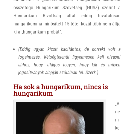
összefogó Hungarikum Szövetség (HUSZ) szerint a
Hungarikum Bizottság által eddig hivatalosan
hungarikummá minősített 15 tétel közül több nem állja
ki a „hungarikum próbát”.
(Eddig ugyan kicsit kacifántos, de korrekt volt a
fogalmazás. Kétségtelenül figyelmesen kell olvasni
ahhoz, hogy világos legyen, hogy kik és milyen
jogosítványok alapján szólalnak fel. Szerk.)
Ha sok a hungarikum, nincs is
hungarikum
„A
ne
m
ke