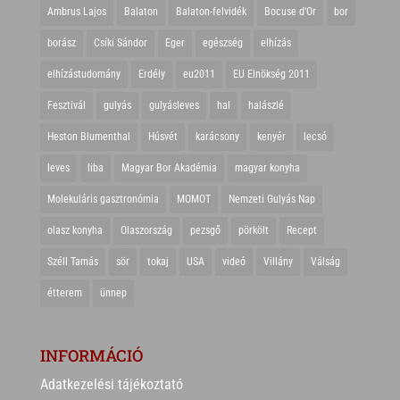
Ambrus Lajos
Balaton
Balaton-felvidék
Bocuse d'Or
bor
borász
Csíki Sándor
Eger
egészség
elhízás
elhízástudomány
Erdély
eu2011
EU Elnökség 2011
Fesztivál
gulyás
gulyásleves
hal
halászlé
Heston Blumenthal
Húsvét
karácsony
kenyér
lecsó
leves
liba
Magyar Bor Akadémia
magyar konyha
Molekuláris gasztronómia
MOMOT
Nemzeti Gulyás Nap
olasz konyha
Olaszország
pezsgő
pörkölt
Recept
Széll Tamás
sör
tokaj
USA
videó
Villány
Válság
étterem
ünnep
INFORMÁCIÓ
Adatkezelési tájékoztató