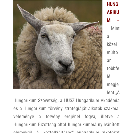
HUNG
ARIKU
M –
Mint
a
közel
múltb
an
többfe
lé
megje
lent „A
Hungarikum Szövetség, a HUSZ Hungarikum Akadémia
és a Hungarikum törvény stratégiáját alkotók szakmai
véleménye a törvény erejénél fogva, illetve a
Hungarikum Bizottság által hungarikummá nyilvánított
elemekről. A „közfelkiáltásos” hungarikum alkotókat