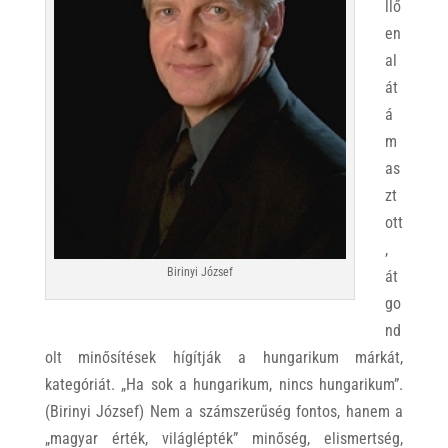
llő
en
al
át
á
m
as
zt
ott
,
Birinyi József
át
go
nd
olt minősítések hígítják a hungarikum márkát,
kategóriát. „Ha sok a hungarikum, nincs hungarikum”.
(Birinyi József) Nem a számszerűség fontos, hanem a
„magyar érték, világlépték” minőség, elismertség,