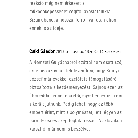
reakció még nem érkezett a
működőképességet segítő javaslatainkra.
Bízunk bene, a hosszú, forró nyár után eljön
ennek is az ideje.
Csíki Sándor
2013. augusztus 18.-n 08:16 közelében
A Nemzeti Gulyásnapról ezúttal nem esett szó,
érdemes azonban feleleveníteni, hogy Birinyi
József már évekkel ezelőtt is támogatásáról
biztosította a kezdeményezést. Sajnos ezen az
úton eddig, ennél előrébb, egyetlen évben sem
sikerült jutnunk. Pedig lehet, hogy ez több
embert érint, mint a solymászat, lett légyen az
bármily ősi és szép foglalatosság. A szlovákiai
karsztról már nem is beszélve.