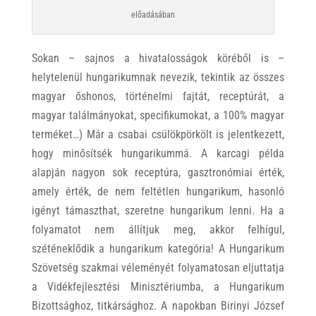
előadásában
Sokan – sajnos a hivatalosságok köréből is –
helytelenül hungarikumnak nevezik, tekintik az összes
magyar őshonos, történelmi fajtát, receptúrát, a
magyar találmányokat, specifikumokat, a 100% magyar
terméket…) Már a csabai csülökpörkölt is jelentkezett,
hogy minősítsék hungarikummá. A karcagi példa
alapján nagyon sok receptúra, gasztronómiai érték,
amely érték, de nem feltétlen hungarikum, hasonló
igényt támaszthat, szeretne hungarikum lenni. Ha a
folyamatot nem állítjuk meg, akkor felhígul,
széténeklődik a hungarikum kategória! A Hungarikum
Szövetség szakmai véleményét folyamatosan eljuttatja
a Vidékfejlesztési Minisztériumba, a Hungarikum
Bizottsághoz, titkársághoz. A napokban Birinyi József