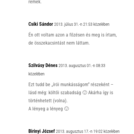
remek.
Csíki Sándor
2013. július 31.-n 21:53 közelében
Én ott voltam azon a főzésen és meg is írtam,
de összekacsintást nem láttam.
Szilvásy Dénes
2013. augusztus 01.-n 08:33
közelében
Ezt tudd be „írói munkásságom” részeként –
lásd még: költői szabadság 🙂 Akárha így is
történhetett (volna).
A lényeg a lényeg 🙂
Birinyi József
2013. augusztus 17.-n 19:02 közelében