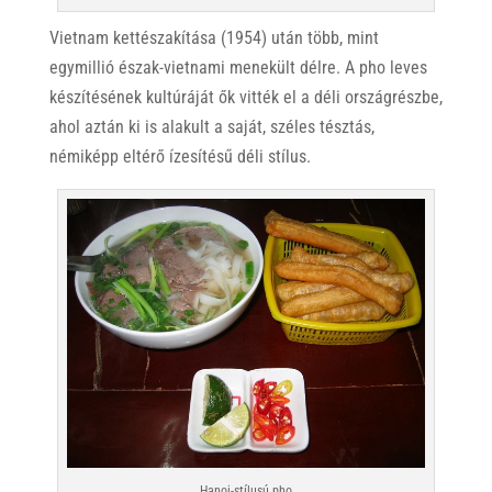
Vietnam kettészakítása (1954) után több, mint
egymillió észak-vietnami menekült délre. A pho leves
készítésének kultúráját ők vitték el a déli országrészbe,
ahol aztán ki is alakult a saját, széles tésztás,
némiképp eltérő ízesítésű déli stílus.
Hanoi-stílusú pho