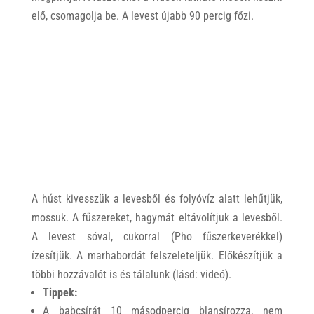
elő, csomagolja be. A levest újabb 90 percig főzi.
A húst kivesszük a levesből és folyóvíz alatt lehűtjük,
mossuk. A fűszereket, hagymát eltávolítjuk a levesből.
A levest sóval, cukorral (Pho fűszerkeverékkel)
ízesítjük. A marhabordát felszeleteljük. Előkészítjük a
többi hozzávalót is és tálalunk (lásd: videó).
Tippek:
A babcsírát 10 másodpercig blansírozza, nem