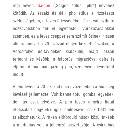
régi nevén,
Saigon
(„Saigon stílusú pho”) nevéhez
kötődik. Az északi és déli pho stílus a rizstészta
szélességében, a leves édességében és a választható
hozzávalókban tér el egymástól. Várakozásainkkal
szemben, ez a leves cseppet sem számít ősinek, hiszen
alig valamivel a 20. század elején kezdett északon, a
Vörös-folyó deltavidékén kialakulni, majd lassan
terjedni és később, a háborús migrációval délre is
eljutni. A ma már gazdag pho, szegényes levesként
indult.
A pho levest a 20. század első évtizedeiben a hús még
kevéssé jellemezte. Volt benne tofu, gomba, egyebek,
de hús csak elvétve. A pho leves annyira fiatal
ételcsalád, hogy első igazi említésével csak 1931-ben
találkozhatunk. A ritkán előforduló húsok közül inkább
a marhahús volt a jellemző összetevője. A csirkehús