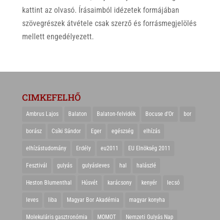
kattint az olvasó. Írásaimból idézetek formájában
szövegrészek átvétele csak szerző és forrásmegjelölés
mellett engedélyezett.
CIMKEFELHŐ
Ambrus Lajos
Balaton
Balaton-felvidék
Bocuse d'Or
bor
borász
Csíki Sándor
Eger
egészség
elhízás
elhízástudomány
Erdély
eu2011
EU Elnökség 2011
Fesztivál
gulyás
gulyásleves
hal
halászlé
Heston Blumenthal
Húsvét
karácsony
kenyér
lecsó
leves
liba
Magyar Bor Akadémia
magyar konyha
Molekuláris gasztronómia
MOMOT
Nemzeti Gulyás Nap