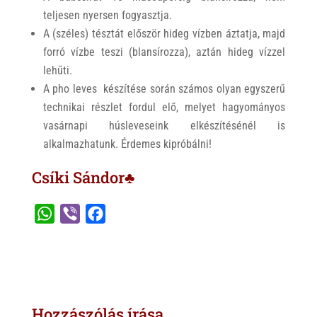
teljesen nyersen fogyasztja.
A (széles) tésztát először hideg vízben áztatja, majd
forró vízbe teszi (blansírozza), aztán hideg vízzel
lehűti.
A pho leves készítése során számos olyan egyszerű
technikai részlet fordul elő, melyet hagyományos
vasárnapi húsleveseink elkészítésénél is
alkalmazhatunk. Érdemes kipróbálni!
Csíki Sándor♣
W
V
F
h
i
a
a
b
c
t
e
e
s
r
b
Hozzászólás írása
A
o