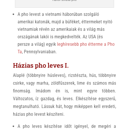
A pho levest a vietnami háborúban szolgáló
amerikai katonák, majd a büféket, éttermeket nyitó
vietnamiak révén az amerikaiak és a világ más
országának lakói is megkedvelték. Az USA (és
persze a világ) egyik
leghíresebb pho étterme a Pho
Ta
, Pennsylvaniaban.
Házias pho leves I.
Alaplé (többnyire húsleves), rizstészta, hús, többnyire
csirke, vagy marha, zöldfűszerek, lime és számos más
finomság. Imádom én is, mint egyre többen.
Változatos, íz gazdag, és leves. Elkészítése egyszerű,
megtanulható. Lássuk hát, hogy miképpen kell eredeti,
házias pho levest készíteni.
A pho leves készítése időt igényel, de megéri a