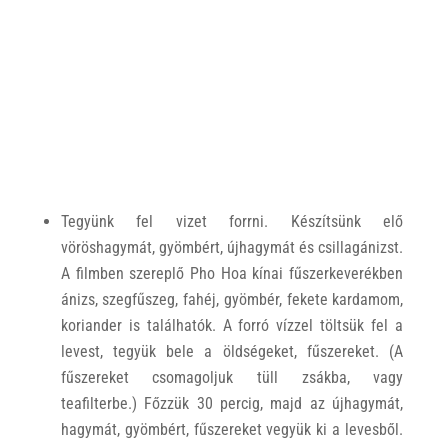
Tegyünk fel vizet forrni. Készítsünk elő
vöröshagymát, gyömbért, újhagymát és csillagánizst.
A filmben szereplő Pho Hoa kínai fűszerkeverékben
ánizs, szegfűszeg, fahéj, gyömbér, fekete kardamom,
koriander is találhatók. A forró vízzel töltsük fel a
levest, tegyük bele a öldségeket, fűszereket. (A
fűszereket csomagoljuk tüll zsákba, vagy
teafilterbe.) Főzzük 30 percig, majd az újhagymát,
hagymát, gyömbért, fűszereket vegyük ki a levesből.