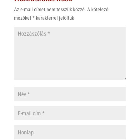
p
o
Az e-mail címet nem tesszük közzé.
A kötelező
p
k
mezőket
*
karakterrel jelöltük