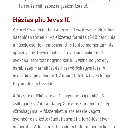
Hoisin és chili szósz is gyakori ízesítő.
Házias pho leves II.
A következő receptben a leves elkészítése az előzőhöz
hasonlóan történik. Az előzetes forralás (5-10 perc), és
a húsok, csontok lemosása itt is fontos momentum. Az
új főzővízbe 1 evőkanál só, 1 evőkanál cukor és 1
evőkanál szárított hagyma kerül. A vízbe helyez egy
darab szép marhahúst és 1 fej vöröshagymát is. A
levest közepes lángon 1-2 órán át főzi. A leves habját
folyamatosan leszedi.
A fűszerek előkészítése: 1 nagy darab gyömbér, 3
csillagánizs, 2 darab fahéj, 3 fekete kardamom, 1 fej
vöröshagyma. A fűszereket, a szeletekre vágott
gyömbér és a kettévágott hagymát a forró tűzhelyen
megpirítja. A fűszereket a videón látható módon készíti