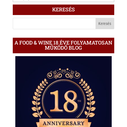
ÍRÁS
KERESÉS
A
BLOGON
A FOOD & WINE 18 ÉVE FOLYAMATOSAN
MŰKÖDŐ BLOG