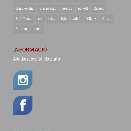
olasz konyha
Olaszország
pezsgő
pörkölt
Recept
Széll Tamás
sör
tokaj
USA
videó
Villány
Válság
étterem
ünnep
INFORMÁCIÓ
Adatkezelési tájékoztató