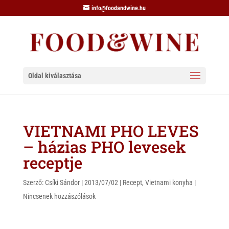
info@foodandwine.hu
Oldal kiválasztása
VIETNAMI PHO LEVES
– házias PHO levesek
receptje
Szerző:
Csíki Sándor
|
2013/07/02
|
Recept
,
Vietnami konyha
|
Nincsenek hozzászólások