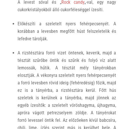
A levest sóval és „
Rock candy
„-val, egy nagy
cukorkristályokból álló cukorféleséggel ízesíti.
Előkészíti a szeletelt nyers fehérpecsenyét. A
korábban a levesben megfőtt húst felszeletelik és
lefedve tárolják.
A rizstésztára forró vizet öntenek, keverik, majd a
tésztát szűrőbe öntik és szűrik és folyó víz alatt
lemossák, hűtik. A tésztát mély tányérokban
elosztják. A vékonyra szeletelt nyers fehérpecsenyét
a forró levesben rövid ideig (fehéredésig) főzik, majd
ez is a tányérba, a rizstésztára kerül. Főtt hús
szeletek is kerülnek a tányérba, majd jönnek az
egyéb ízesítők: a szeletelt vöröshagyma, újhagyma,
apróra vágott petrezselyem zöldje. A tányérokat
forró levessel öntik fel. Az előzőeken kívül babcsíra,
chili, lime, ízlés szerint más is kerülhet bele, A