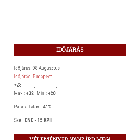
IDŐJÁRÁS
Időjárás, 08 Augusztus
Időjárás: Budapest
+
28
°
°
Max.:
+
32
Min.:
+
20
Páratartalom:
41%
Szél:
ENE - 15 KPH
VÉLEMÉNYED VAN? ÍRD MEG!