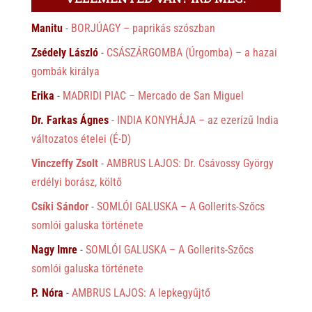
Manitu
-
BORJÚAGY – paprikás szószban
Zsédely László
-
CSÁSZÁRGOMBA (Úrgomba) – a hazai
gombák királya
Erika
-
MADRIDI PIAC – Mercado de San Miguel
Dr. Farkas Ágnes
-
INDIA KONYHÁJA – az ezerízű India
változatos ételei (É-D)
Vinczeffy Zsolt
-
AMBRUS LAJOS: Dr. Csávossy György
erdélyi borász, költő
Csíki Sándor
-
SOMLÓI GALUSKA – A Gollerits-Szőcs
somlói galuska története
Nagy Imre
-
SOMLÓI GALUSKA – A Gollerits-Szőcs
somlói galuska története
P. Nóra
-
AMBRUS LAJOS: A lepkegyűjtő