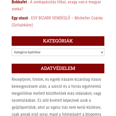
Bobbafet
-
A sonkapácolás titkai, avagy van-e magyar
sonka?
Egy utazó
-
EGY BIZARR VENDÉGLŐ – Micheller Csárda
(Szilsárkány)
KATEGÓRIÁK
KATEGÓRIÁK
ADATVÉDELEM
Receptjeim, fotóim, és egyéb írásaim kizárólag írásos
beleegyezésem után, a szerző és a forrás egyértelmű
megjelölése mellett közölhetőek más oldalakon, vagy
nyomtatásban. Ez alól kivételt képeznek azok a
gyűjtőportálok, ahol az egész írás nem kerül közlésre,
csak annak első sorai, majd a folytatásért a blogomra