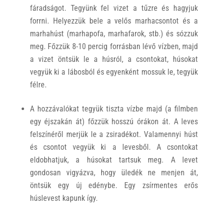
fáradságot. Tegyünk fel vizet a tűzre és hagyjuk
forrni. Helyezzük bele a velős marhacsontot és a
marhahúst (marhapofa, marhafarok, stb.) és sózzuk
meg. Főzzük 8-10 percig forrásban lévő vízben, majd
a vizet öntsük le a húsról, a csontokat, húsokat
vegyük ki a lábosból és egyenként mossuk le, tegyük
félre.
A hozzávalókat tegyük tiszta vízbe majd (a filmben
egy éjszakán át) főzzük hosszú órákon át. A leves
felszínéről merjük le a zsiradékot. Valamennyi húst
és csontot vegyük ki a levesből. A csontokat
eldobhatjuk, a húsokat tartsuk meg. A levet
gondosan vigyázva, hogy üledék ne menjen át,
öntsük egy új edénybe. Egy zsírmentes erős
húslevest kapunk így.