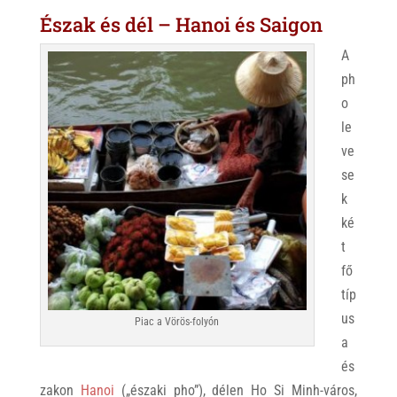
Észak és dél – Hanoi és Saigon
A
ph
o
le
ve
se
k
ké
t
fő
típ
us
Piac a Vörös-folyón
a
és
zakon
Hanoi
(„északi pho”), délen Ho Si Minh-város,