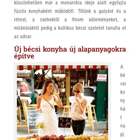
köszönhetően már a monarchia ideje alatt egyfajta
fúziós konyhaként működött. Tőlünk a gulyást és a
rétest, a csehektől a finom süteményeket, a
milánóiaktól pedig a kultikus bécsi szeletet tanulta el
az udvar.
Új bécsi konyha új alapanyagokra
építve
A
bé
csi
ko
ny
há
t
na
pj