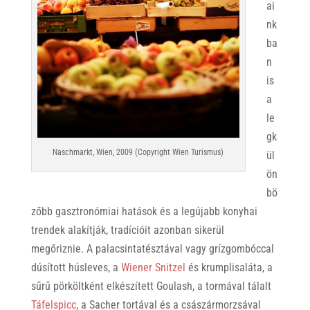
ai
nk
ba
n
is
a
le
gk
Naschmarkt, Wien, 2009 (Copyright Wien Turismus)
ül
ön
bö
zőbb gasztronómiai hatások és a legújabb konyhai
trendek alakítják, tradícióit azonban sikerül
megőriznie. A palacsintatésztával vagy grízgombóccal
dúsított húsleves, a
Wiener Snitzel
és krumplisaláta, a
sűrű pörköltként elkészített Goulash, a tormával tálalt
Táfelspicc,
a Sacher tortával és a császármorzsával