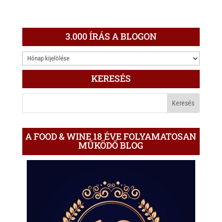
3.000 ÍRÁS A BLOGON
3.000
ÍRÁS
KERESÉS
A
BLOGON
A FOOD & WINE 18 ÉVE FOLYAMATOSAN
MŰKÖDŐ BLOG