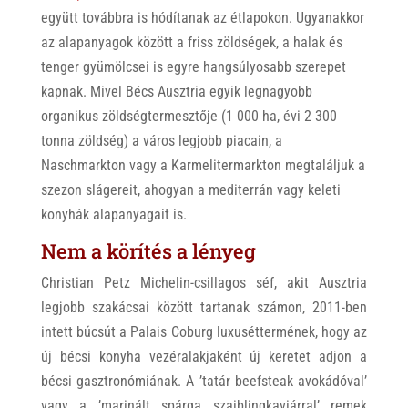
együtt továbbra is hódítanak az étlapokon.
Ugyanakkor
az alapanyagok között a friss zöldségek, a halak és
tenger gyümölcsei is egyre hangsúlyosabb szerepet
kapnak. Mivel Bécs Ausztria egyik legnagyobb
organikus zöldségtermesztője (1 000 ha, évi 2 300
tonna zöldség) a város legjobb piacain, a
Naschmarkton vagy a Karmelitermarkton megtaláljuk a
szezon slágereit, ahogyan a mediterrán vagy keleti
konyhák alapanyagait is.
Nem a körítés a lényeg
Christian Petz Michelin-csillagos séf, akit Ausztria
legjobb szakácsai között tartanak számon, 2011-ben
intett búcsút a Palais Coburg luxuséttermének, hogy az
új bécsi konyha vezéralakjaként új keretet adjon a
bécsi gasztronómiának. A ’tatár beefsteak avokádóval’
vagy a ’marinált spárga szaiblingkaviárral’ remek