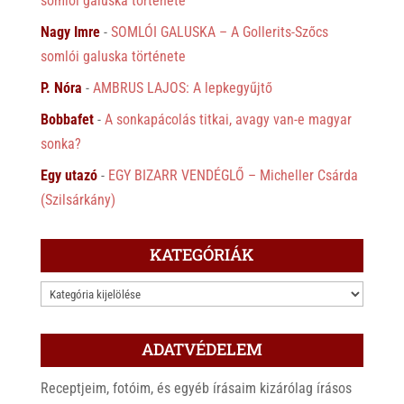
somlói galuska története
Nagy Imre
-
SOMLÓI GALUSKA – A Gollerits-Szőcs
somlói galuska története
P. Nóra
-
AMBRUS LAJOS: A lepkegyűjtő
Bobbafet
-
A sonkapácolás titkai, avagy van-e magyar
sonka?
Egy utazó
-
EGY BIZARR VENDÉGLŐ – Micheller Csárda
(Szilsárkány)
KATEGÓRIÁK
KATEGÓRIÁK
ADATVÉDELEM
Receptjeim, fotóim, és egyéb írásaim kizárólag írásos