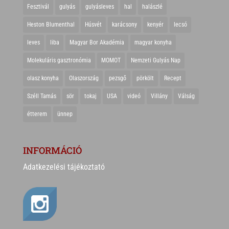
Fesztivál
gulyás
gulyásleves
hal
halászlé
Heston Blumenthal
Húsvét
karácsony
kenyér
lecsó
leves
liba
Magyar Bor Akadémia
magyar konyha
Molekuláris gasztronómia
MOMOT
Nemzeti Gulyás Nap
olasz konyha
Olaszország
pezsgő
pörkölt
Recept
Széll Tamás
sör
tokaj
USA
videó
Villány
Válság
étterem
ünnep
INFORMÁCIÓ
Adatkezelési tájékoztató