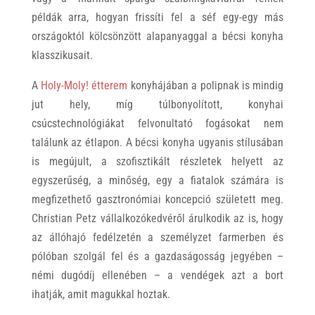
példák arra, hogyan frissíti fel a séf egy-egy más
országoktól kölcsönzött alapanyaggal a bécsi konyha
klasszikusait.
A
Holy-Moly! étterem
konyhájában a polipnak is mindig
jut hely, míg túlbonyolított, konyhai
csúcstechnológiákat felvonultató fogásokat nem
találunk az étlapon. A bécsi konyha ugyanis stílusában
is megújult, a szofisztikált részletek helyett az
egyszerűség, a minőség, egy a fiatalok számára is
megfizethető gasztronómiai koncepció született meg.
Christian Petz vállalkozókedvéről árulkodik az is, hogy
az állóhajó fedélzetén a személyzet farmerben és
pólóban szolgál fel és a gazdaságosság jegyében –
némi dugódíj ellenében – a vendégek azt a bort
ihatják, amit magukkal hoztak.