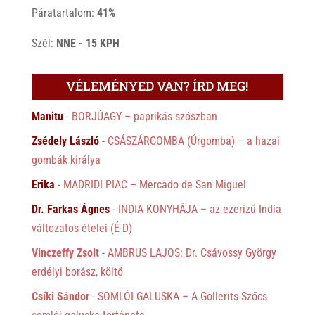
Páratartalom:
41%
Szél:
NNE - 15 KPH
VÉLEMÉNYED VAN? ÍRD MEG!
Manitu
-
BORJÚAGY – paprikás szószban
Zsédely László
-
CSÁSZÁRGOMBA (Úrgomba) – a hazai
gombák királya
Erika
-
MADRIDI PIAC – Mercado de San Miguel
Dr. Farkas Ágnes
-
INDIA KONYHÁJA – az ezerízű India
változatos ételei (É-D)
Vinczeffy Zsolt
-
AMBRUS LAJOS: Dr. Csávossy György
erdélyi borász, költő
Csíki Sándor
-
SOMLÓI GALUSKA – A Gollerits-Szőcs