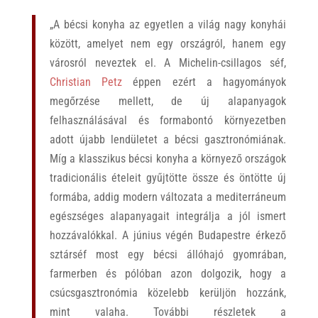
„A bécsi konyha az egyetlen a világ nagy konyhái
között, amelyet nem egy országról, hanem egy
városról neveztek el. A Michelin-csillagos séf,
Christian Petz
éppen ezért a hagyományok
megőrzése mellett, de új alapanyagok
felhasználásával és formabontó környezetben
adott újabb lendületet a bécsi gasztronómiának.
Míg a klasszikus bécsi konyha a környező országok
tradicionális ételeit gyűjtötte össze és öntötte új
formába, addig modern változata a mediterráneum
egészséges alapanyagait integrálja a jól ismert
hozzávalókkal. A június végén Budapestre érkező
sztárséf most egy bécsi állóhajó gyomrában,
farmerben és pólóban azon dolgozik, hogy a
csúcsgasztronómia közelebb kerüljön hozzánk,
mint valaha. További részletek a