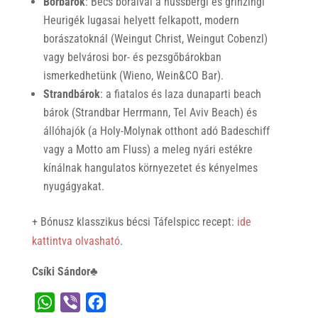
Borbárok
: Bécs boraival a nussbergi és grinzingi
Heurigék lugasai helyett felkapott, modern
borászatoknál (Weingut Christ, Weingut Cobenzl)
vagy belvárosi bor- és pezsgőbárokban
ismerkedhetünk (Wieno, Wein&CO Bar).
Strandbárok
: a fiatalos és laza dunaparti beach
bárok (Strandbar Herrmann, Tel Aviv Beach) és
állóhajók (a Holy-Molynak otthont adó Badeschiff
vagy a Motto am Fluss) a meleg nyári estékre
kínálnak hangulatos környezetet és kényelmes
nyugágyakat.
+ Bónusz klasszikus bécsi Táfelspicc recept:
ide
kattintva olvasható
.
Csíki Sándor♣
W
V
F