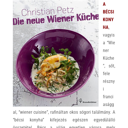
A
BÉCSI
KONY
HA
,
vagyis
a “Wie
ner
Küche
”, sőt,
fele
részny
i
franci
aságg
al, “wiener cuisine”, rafináltan okos sógori találmány. A
“bécsi konyha” kifejezés egészen egyedülálló
összetétel. Bécs a világ egyetlen városa, mely