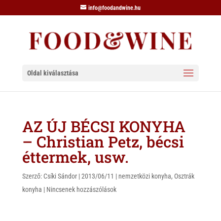
info@foodandwine.hu
Oldal kiválasztása
AZ ÚJ BÉCSI KONYHA
– Christian Petz, bécsi
éttermek, usw.
Szerző:
Csíki Sándor
|
2013/06/11
|
nemzetközi konyha
,
Osztrák
konyha
|
Nincsenek hozzászólások