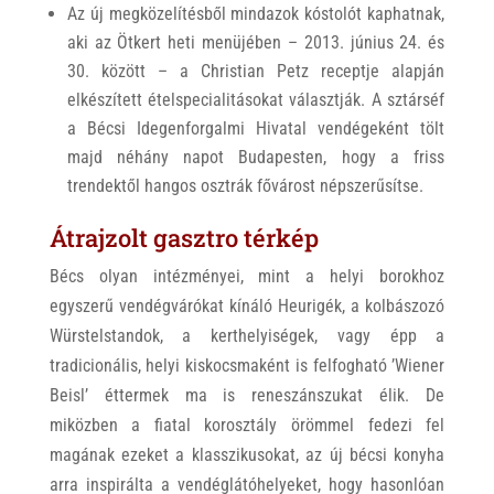
Az új megközelítésből mindazok kóstolót kaphatnak,
aki az Ötkert heti menüjében – 2013. június 24. és
30. között – a Christian Petz receptje alapján
elkészített ételspecialitásokat választják. A sztárséf
a Bécsi Idegenforgalmi Hivatal vendégeként tölt
majd néhány napot Budapesten, hogy a friss
trendektől hangos osztrák fővárost népszerűsítse.
Átrajzolt gasztro térkép
Bécs olyan intézményei, mint a helyi borokhoz
egyszerű vendégvárókat kínáló Heurigék, a kolbászozó
Würstelstandok, a kerthelyiségek, vagy épp a
tradicionális, helyi kiskocsmaként is felfogható ’Wiener
Beisl’ éttermek ma is reneszánszukat élik. De
miközben a fiatal korosztály örömmel fedezi fel
magának ezeket a klasszikusokat, az új bécsi konyha
arra inspirálta a vendéglátóhelyeket, hogy hasonlóan