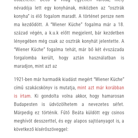
névadója lett egy konyhának, miközben az “osztrák
konyha” is élő fogalom maradt. A történet persze nem
ma kezdődött. A “Wiener Küche” fogalma már a 18.
század végén, a k.u.k előtt megjelent, bár kezdetben
lényegében még csak az osztrák konyhát jelentette. A
“Wiener Küche” fogalma tehát, már bő két évszázada
forgalomba került, hogy aztán használatban is
maradjon, mint azt az
1921-ben már harmadik kiadást megért “Wiener Küche”
című szakácskönyv is mutatja,
mint azt már korábban
is írtam
. Ki gondolta volna akkor, hogy hamarosan
Budapesten is üdvözölhetem a nevezetes séfet.
Márpedig ez történik. Fűtő Beáta küldött egy csinos
meghívót desszerttel, és egy alapos sajtóanyagot is, a
következő kísérőszöveggel: