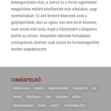
beleegyezésem után, a szerző és a forrás egyértelmű
megjelölése mellett közölhetőek más oldalakon, vagy
nyomtatásban. Ez alól kivételt képeznek azok a
gyűjtőportálok, ahol az egész írás nem kerül közlésre,
csak annak első sorai, majd a folytatásért a blogomra
kattint az olvasó. Írásaimból idézetek formájában
szövegrészek átvétele csak szerző és forrásmegjelölés
mellett engedélyezett.
CIMKEFELHŐ
Ambrus Lajos
Balaton
Balaton-felvidék
Bocuse d'Or
bor
borász
Csíki Sándor
Eger
egészség
elhízás
elhízástudomány
Erdély
eu2011
EU Elnökség 2011