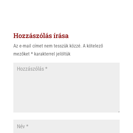
h
i
a
a
b
c
t
e
e
s
r
b
Hozzászólás írása
A
o
p
o
Az e-mail címet nem tesszük közzé.
A kötelező
p
k
mezőket
*
karakterrel jelöltük