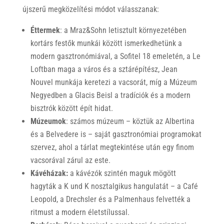
újszerű megközelítési módot válasszanak:
Éttermek
: a Mraz&Sohn letisztult környezetében
kortárs festők munkái között ismerkedhetünk a
modern gasztronómiával, a Sofitel 18 emeletén, a Le
Loftban maga a város és a sztárépítész, Jean
Nouvel munkája keretezi a vacsorát, míg a Múzeum
Negyedben a Glacis Beisl a tradíciók és a modern
bisztrók között épít hidat.
Múzeumok
: számos múzeum – köztük az Albertina
és a Belvedere is – saját gasztronómiai programokat
szervez, ahol a tárlat megtekintése után egy finom
vacsorával zárul az este.
Kávéházak:
a kávézók szintén maguk mögött
hagyták a K und K nosztalgikus hangulatát – a Café
Leopold, a Drechsler és a Palmenhaus felvették a
ritmust a modern életstílussal.