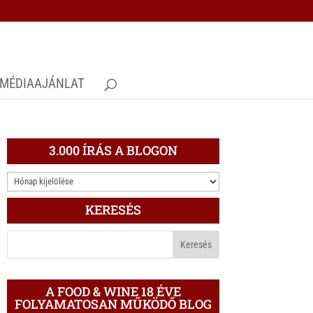
MÉDIAAJÁNLAT
3.000 ÍRÁS A BLOGON
3.000
ÍRÁS
KERESÉS
A
BLOGON
A FOOD & WINE 18 ÉVE
FOLYAMATOSAN MŰKÖDŐ BLOG