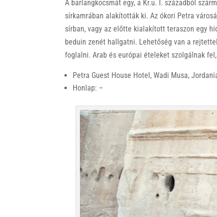
A barlangkocsmát egy, a Kr.u. I. századból szá
sírkamrában alakították ki. Az ókori Petra város
sírban, vagy az előtte kialakított teraszon egy hi
beduin zenét hallgatni. Lehetőség van a rejtette
foglalni. Arab és európai ételeket szolgálnak f
Petra Guest House Hotel, Wadi Musa, Jordani
Honlap: –