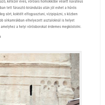
rmazó, kétezer éves, vöröses homokkőbe vésett navateus
ában tett fárasztó kirándulás után jól eshet a hűvös
deg sört, koktélt elfogyasztani, vízipipázni, s közben
bb sírkamrákban elhelyezett asztaloknál is helyet
el, amelyhez a helyi vörösborokat érdemes megkóstolni.
a