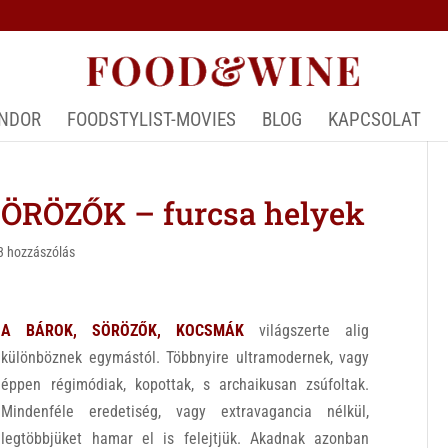
ÁNDOR
FOODSTYLIST-MOVIES
BLOG
KAPCSOLAT
RÖZŐK – furcsa helyek
3 hozzászólás
A BÁROK, SÖRÖZŐK, KOCSMÁK
világszerte alig
különböznek egymástól. Többnyire ultramodernek, vagy
éppen régimódiak, kopottak, s archaikusan zsúfoltak.
Mindenféle eredetiség, vagy extravagancia nélkül,
legtöbbjüket hamar el is felejtjük. Akadnak azonban