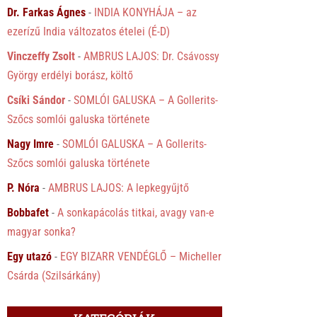
Dr. Farkas Ágnes
-
INDIA KONYHÁJA – az
ezerízű India változatos ételei (É-D)
Vinczeffy Zsolt
-
AMBRUS LAJOS: Dr. Csávossy
György erdélyi borász, költő
Csíki Sándor
-
SOMLÓI GALUSKA – A Gollerits-
Szőcs somlói galuska története
Nagy Imre
-
SOMLÓI GALUSKA – A Gollerits-
Szőcs somlói galuska története
P. Nóra
-
AMBRUS LAJOS: A lepkegyűjtő
Bobbafet
-
A sonkapácolás titkai, avagy van-e
magyar sonka?
Egy utazó
-
EGY BIZARR VENDÉGLŐ – Micheller
Csárda (Szilsárkány)