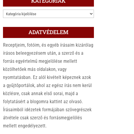
KATEGÓRIÁK
KATEGÓRIÁK
ADATVÉDELEM
Receptjeim, fotóim, és egyéb írásaim kizárólag
írásos beleegyezésem után, a szerző és a
forrás egyértelmű megjelölése mellett
közölhetőek más oldalakon, vagy
nyomtatásban. Ez alól kivételt képeznek azok
a gyűjtőportálok, ahol az egész írás nem kerül
közlésre, csak annak első sorai, majd a
folytatásért a blogomra kattint az olvasó.
Írásaimból idézetek formájában szövegrészek
átvétele csak szerző és forrásmegjelölés
mellett engedélyezett.