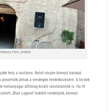
 bejárata, Petra, Jordánia
jobb hely a lazításra. Belső részén könnyű italokat,
nis pincérnők állnak a vendégek rendelkezésére. A tej-kék
k hatóanyagai állítólag kiváló ránctalanítók is. Ha itt
szített „Blue Lagoon” koktélt rendeljünk, könnyű