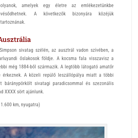
olyanok, amelyek egy életre az emlékezetünkbe
vésődhetnek. A következők bizonyára közéjük
tartoznának.
Ausztrália
Simpson sivatag szélén, az ausztrál vadon szívében, a
rluyandi őslakosok földje. A kocsma fala visszavisz a
gebbi még 1884-ből származik. A legtöbb látogató amatőr
 érkeznek. A közeli repülő leszállópálya miatt a többi
t báránypörkölt sivatagi paradicsommal és szezonális
nd XXXX sört ajánlunk.
l 1.600 km, nyugatra)