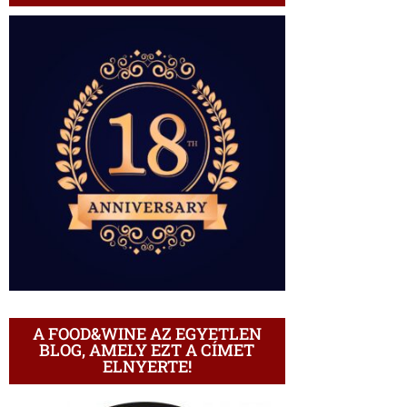
A FOOD&WINE AZ EGYETLEN
BLOG, AMELY EZT A CÍMET
ELNYERTE!