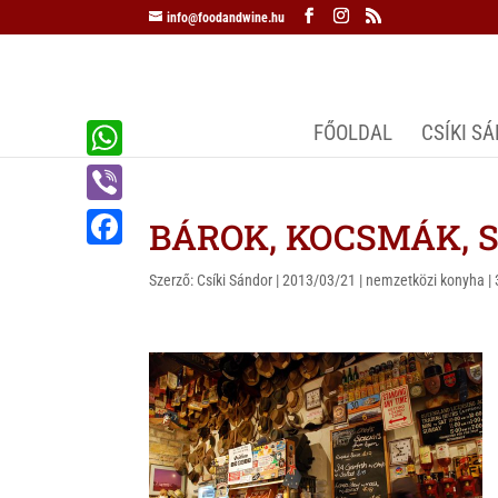
info@foodandwine.hu
FŐOLDAL
CSÍKI S
W
h
V
BÁROK, KOCSMÁK, SÖ
a
i
F
t
Szerző:
Csíki Sándor
|
2013/03/21
|
nemzetközi konyha
|
b
a
s
e
c
A
r
e
p
b
p
o
o