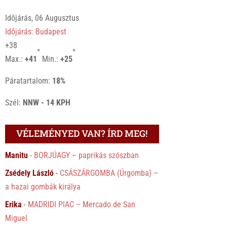
Időjárás, 06 Augusztus
Időjárás: Budapest
+
38
°
°
Max.:
+
41
Min.:
+
25
Páratartalom:
18%
Szél:
NNW - 14 KPH
VÉLEMÉNYED VAN? ÍRD MEG!
Manitu
-
BORJÚAGY – paprikás szószban
Zsédely László
-
CSÁSZÁRGOMBA (Úrgomba) –
a hazai gombák királya
Erika
-
MADRIDI PIAC – Mercado de San
Miguel