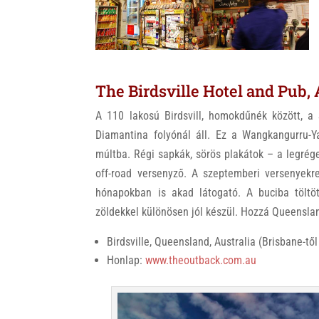
k
The Birdsville Hotel and Pub, 
A 110 lakosú Birdsvill, homokdűnék között, a 
Diamantina folyónál áll. Ez a Wangkangurru-Ya
múltba. Régi sapkák, sörös plakátok – a legré
off-road versenyző. A szeptemberi versenyekre
hónapokban is akad látogató. A buciba töltöt
zöldekkel különösen jól készül. Hozzá Queensla
Birdsville, Queensland, Australia (Brisbane-tő
Honlap:
www.theoutback.com.au