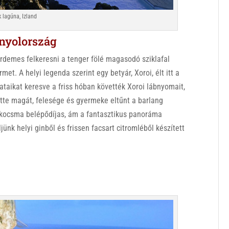
 lagúna, Izland
anyolország
rdemes felkeresni a tenger fölé magasodó sziklafal
et. A helyi legenda szerint egy betyár, Xoroi, élt itt a
lataikat keresve a friss hóban követték Xoroi lábnyomait,
tette magát, felesége és gyermeke eltűnt a barlang
A kocsma belépődíjas, ám a fantasztikus panoráma
ünk helyi ginből és frissen facsart citromléből készített