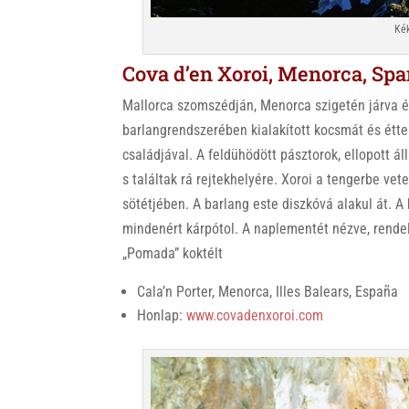
Kék
Cova d’en Xoroi, Menorca, Sp
Mallorca szomszédján, Menorca szigetén járva é
barlangrendszerében kialakított kocsmát és étterm
családjával. A feldühödött pásztorok, ellopott ál
s találtak rá rejtekhelyére. Xoroi a tengerbe ve
sötétjében. A barlang este diszkóvá alakul át. 
mindenért kárpótol. A naplementét nézve, rendelj
„Pomada” koktélt
Cala’n Porter, Menorca, Illes Balears, España
Honlap:
www.covadenxoroi.com