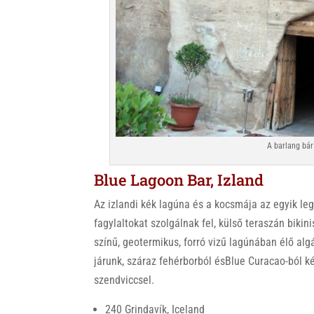
A barlang bár
Blue Lagoon Bar, Izland
Az izlandi kék lagúna és a kocsmája az egyik leg
fagylaltokat szolgálnak fel, külső teraszán biki
színű, geotermikus, forró vizű lagúnában élő algá
járunk, száraz fehérborból ésBlue Curacao-ból ké
szendviccsel.
240 Grindavík, Iceland