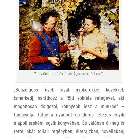
Tatay Sándor író és lánya, Ágota (családi fotó)
„Beszélgess fűvel, fával, gyökerekkel, kövekkel,
ismerkedj, barátkozz a föld sokféle rétegével, aki
magánosan dolgozol, könnyebb lesz a munkád” –
tanácsolja Tatay a nyugodt és derűs létezés egyik
alappilléreként egyik könyvében. És valóban ő meg is
tette, akár tollal: regényben, életrajzban, novellában;