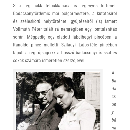
S a régi cikk felbukkanása is regényes történet:
Badacsonytördemic mai polgármestere, a kutatásiról
és széleskörű helytörténeti gyűjtéseiről (is) ismert
Vollmuth Péter talált rá nemrégiben egy lomtalanítás
során. Mégpedig egy eladott lábdihegyi pincében, a
Ranolder-pince melletti Szilágyi Lajos-féle pincében
lapult a régi újságcikk a hosszú badacsonyi írással és
sokak számára ismeretlen szerzőjével.
A
Ba
da
cs
on
y
bá
na