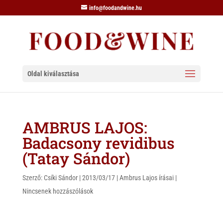
info@foodandwine.hu
Oldal kiválasztása
AMBRUS LAJOS:
Badacsony revidibus
(Tatay Sándor)
Szerző:
Csíki Sándor
|
2013/03/17
|
Ambrus Lajos írásai
|
Nincsenek hozzászólások