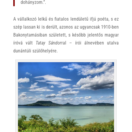
dohányzom.”.
A vállalkozó lelkű és fiatalos lendületű ifjú poéta, s ez
szép lassan ki is derült, azonos az ugyancsak 1910-ben
Bakonytamásiban született, s később jelentős magyar
íróvá vált
Tatay Sándor
ral – írói álnevében utalva
dunántúli szülőhelyére.