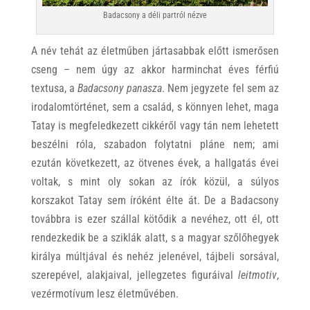
Badacsony a déli partról nézve
A név tehát az életműben jártasabbak előtt ismerősen
cseng – nem úgy az akkor harminchat éves férfiú
textusa, a
Badacsony panasza
. Nem jegyzete fel sem az
irodalomtörténet, sem a család, s könnyen lehet, maga
Tatay is megfeledkezett cikkéről vagy tán nem lehetett
beszélni róla, szabadon folytatni pláne nem; ami
ezután következett, az ötvenes évek, a hallgatás évei
voltak, s mint oly sokan az írók közül, a súlyos
korszakot Tatay sem íróként élte át. De a Badacsony
továbbra is ezer szállal kötődik a nevéhez, ott él, ott
rendezkedik be a sziklák alatt, s a magyar szőlőhegyek
királya múltjával és nehéz jelenével, tájbeli sorsával,
szerepével, alakjaival, jellegzetes figuráival
leitmotiv
,
vezérmotívum lesz életművében.