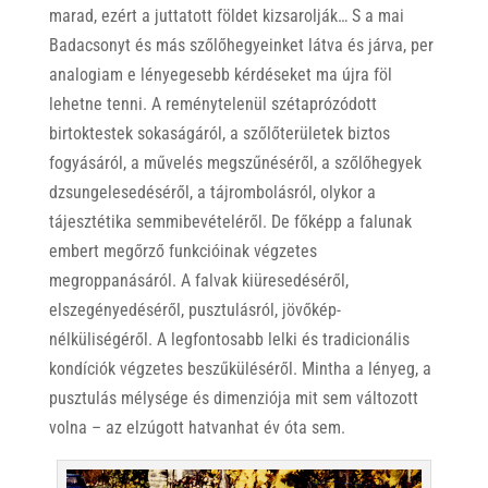
marad, ezért a juttatott földet kizsarolják… S a mai
Badacsonyt és más szőlőhegyeinket látva és járva, per
analogiam e lényegesebb kérdéseket ma újra föl
lehetne tenni. A reménytelenül szétaprózódott
birtoktestek sokaságáról, a szőlőterületek biztos
fogyásáról, a művelés megszűnéséről, a szőlőhegyek
dzsungelesedéséről, a tájrombolásról, olykor a
tájesztétika semmibevételéről. De főképp a falunak
embert megőrző funkcióinak végzetes
megroppanásáról. A falvak kiüresedéséről,
elszegényedéséről, pusztulásról, jövőkép-
nélküliségéről. A legfontosabb lelki és tradicionális
kondíciók végzetes beszűküléséről. Mintha a lényeg, a
pusztulás mélysége és dimenziója mit sem változott
volna – az elzúgott hatvanhat év óta sem.