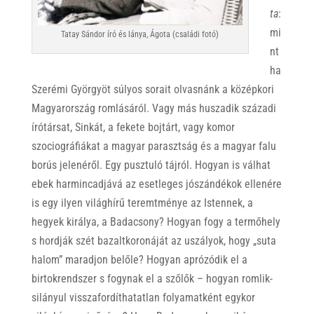
ta
:
mi
Tatay Sándor író és lánya, Ágota (családi fotó)
nt
ha
Szerémi Györgyöt súlyos sorait olvasnánk a középkori
Magyarország romlásáról. Vagy más huszadik századi
írótársat, Sinkát, a fekete bojtárt, vagy komor
szociográfiákat a magyar parasztság és a magyar falu
borús jelenéről. Egy pusztuló tájról. Hogyan is válhat
ebek harmincadjává az esetleges jószándékok ellenére
is egy ilyen világhírű teremtménye az Istennek, a
hegyek királya, a Badacsony? Hogyan fogy a termőhely
s hordják szét bazaltkoronáját az uszályok, hogy „suta
halom” maradjon belőle? Hogyan aprózódik el a
birtokrendszer s fogynak el a szőlők – hogyan romlik-
silányul visszafordíthatatlan folyamatként egykor