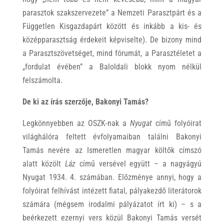
parasztok szakszervezete” a Nemzeti Parasztpárt és a
Független Kisgazdapárt között és inkább a kis- és
középparasztság érdekeit képviselte). De bizony mind
a Parasztszövetséget, mind fórumát, a Parasztéletet a
„fordulat évében” a Baloldali blokk nyom nélkül
felszámolta.
De ki az írás szerzője, Bakonyi Tamás?
Legkönnyebben az OSZK-nak a
Nyugat
című folyóirat
világhálóra feltett évfolyamaiban találni Bakonyi
Tamás nevére az Ismeretlen magyar költők címszó
alatt közölt
Láz
című versével együtt – a nagyágyú
Nyugat 1934. 4. számában. Előzménye annyi, hogy a
folyóirat felhívást intézett fiatal, pályakezdő literátorok
számára (mégsem irodalmi pályázatot írt ki) – s a
beérkezett ezernyi vers közül Bakonyi Tamás versét