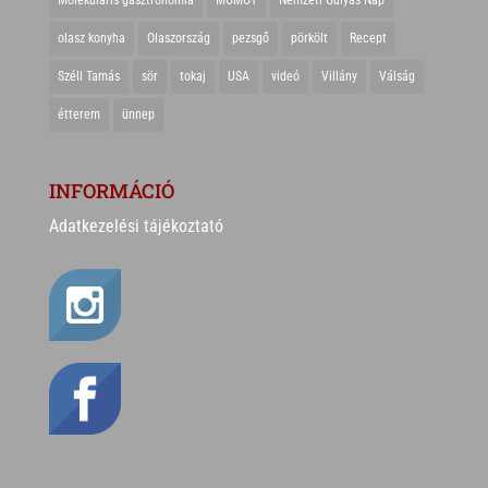
Molekuláris gasztronómia
MOMOT
Nemzeti Gulyás Nap
olasz konyha
Olaszország
pezsgő
pörkölt
Recept
Széll Tamás
sör
tokaj
USA
videó
Villány
Válság
étterem
ünnep
INFORMÁCIÓ
Adatkezelési tájékoztató