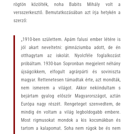
rögtön közölték, noha Babits Mihály volt a
versszerkesztő. Bemutatkozásában azt írja hetykén a
szerző:
„1910-ben születtem. Apám falusi ember létére is
jól akart neveltetni: gimnáziumba adott, de én
otthagytam az iskolát. Nyolcféle foglalkozást
próbáltam. 1930-ban Sopronban megjelent néhány
újságcikkem, elfogult agrárpárti és soviniszta
magyar. Rettenetesen támadtak érte, azt mondták,
nem ismerem a világot. Akkor nekiindultam s
bejártam gyalog először Magyarországot, aztán
Európa nagy részét. Rengeteget szenvedtem, de
mindig én voltam a világ legboldogabb embere.
Most rigmusokat mondok a kis kocsmákban és
tartom a kalapomat. Soha nem rúgok be és nem