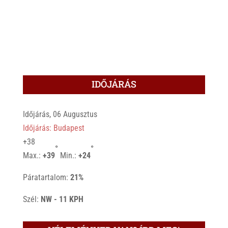
IDŐJÁRÁS
Időjárás, 06 Augusztus
Időjárás: Budapest
+
38
°
°
Max.:
+
39
Min.:
+
24
Páratartalom:
21%
Szél:
NW - 11 KPH