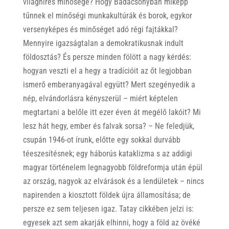
világhíres minősége? Hogy Badacsonyban miképp
tűnnek el minőségi munkakultúrák és borok, egykor
versenyképes és minőséget adó régi fajtákkal?
Mennyire igazságtalan a demokratikusnak indult
földosztás? És persze minden fölött a nagy kérdés:
hogyan veszti el a hegy a tradícióit az őt legjobban
ismerő emberanyagával együtt? Mert szegényedik a
nép, elvándorlásra kényszerül – miért képtelen
megtartani a belőle itt ezer éven át megélő lakóit? Mi
lesz hát hegy, ember és falvak sorsa? – Ne feledjük,
csupán 1946-ot írunk, előtte egy sokkal durvább
téeszesítésnek; egy háborús kataklizma s az addigi
magyar történelem legnagyobb földreformja után épül
az ország, nagyok az elvárások és a lendületek – nincs
napirenden a kiosztott földek újra államosítása; de
persze ez sem teljesen igaz. Tatay cikkében jelzi is:
egyesek azt sem akarják elhinni, hogy a föld az övéké