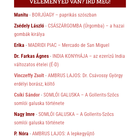
VÉLEMÉNYED VAN? ÍRD MEG!
Manitu
-
BORJÚAGY – paprikás szószban
Zsédely László
-
CSÁSZÁRGOMBA (Úrgomba) – a hazai
gombák királya
Erika
-
MADRIDI PIAC – Mercado de San Miguel
Dr. Farkas Ágnes
-
INDIA KONYHÁJA – az ezerízű India
változatos ételei (É-D)
Vinczeffy Zsolt
-
AMBRUS LAJOS: Dr. Csávossy György
erdélyi borász, költő
Csíki Sándor
-
SOMLÓI GALUSKA – A Gollerits-Szőcs
somlói galuska története
Nagy Imre
-
SOMLÓI GALUSKA – A Gollerits-Szőcs
somlói galuska története
P. Nóra
-
AMBRUS LAJOS: A lepkegyűjtő