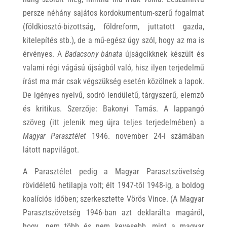
persze néhány sajátos kordokumentum-szerű fogalmat
(földkiosztó-bizottság, földreform, juttatott gazda,
kitelepítés stb.), de a mű-egész úgy szól, hogy az ma is
érvényes. A
Badacsony bánata
újságcikknek készült és
valami régi vágású újságból való, hisz ilyen terjedelmű
írást ma már csak végszükség esetén közölnek a lapok.
De igényes nyelvű, sodró lendületű, tárgyszerű, elemző
és kritikus. Szerzője: Bakonyi Tamás. A lappangó
szöveg (itt jelenik meg újra teljes terjedelmében) a
Magyar Parasztélet
1946. november 24-i számában
látott napvilágot.
A Parasztélet pedig a Magyar Parasztszövetség
rövidéletű hetilapja volt; élt 1947-től 1948-ig, a boldog
koalíciós időben; szerkesztette Vörös Vince. (A Magyar
Parasztszövetség 1946-ban azt deklarálta magáról,
hogy „nem több és nem kevesebb, mint a magyar