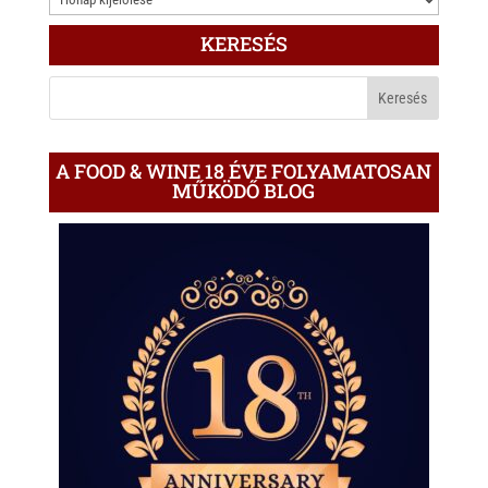
ÍRÁS
KERESÉS
A
BLOGON
A FOOD & WINE 18 ÉVE FOLYAMATOSAN
MŰKÖDŐ BLOG