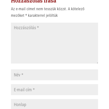
Hozzászólás írása
p
o
Az e-mail címet nem tesszük közzé.
A kötelező
p
k
mezőket
*
karakterrel jelöltük