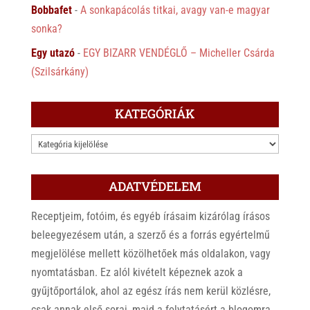
Bobbafet
-
A sonkapácolás titkai, avagy van-e magyar
sonka?
Egy utazó
-
EGY BIZARR VENDÉGLŐ – Micheller Csárda
(Szilsárkány)
KATEGÓRIÁK
KATEGÓRIÁK
ADATVÉDELEM
Receptjeim, fotóim, és egyéb írásaim kizárólag írásos
beleegyezésem után, a szerző és a forrás egyértelmű
megjelölése mellett közölhetőek más oldalakon, vagy
nyomtatásban. Ez alól kivételt képeznek azok a
gyűjtőportálok, ahol az egész írás nem kerül közlésre,
csak annak első sorai, majd a folytatásért a blogomra