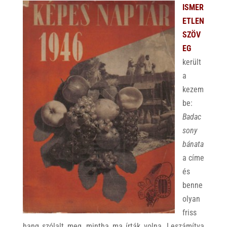
ISMER
ETLEN
SZÖV
EG
került
a
kezem
be:
Badac
sony
bánata
a címe
és
benne
olyan
friss
hang szólalt meg, mintha ma írták volna. Leszámítva