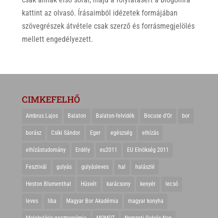
kattint az olvasó. Írásaimból idézetek formájában
szövegrészek átvétele csak szerző és forrásmegjelölés
mellett engedélyezett.
CIMKEFELHŐ
Ambrus Lajos
Balaton
Balaton-felvidék
Bocuse d'Or
bor
borász
Csíki Sándor
Eger
egészség
elhízás
elhízástudomány
Erdély
eu2011
EU Elnökség 2011
Fesztivál
gulyás
gulyásleves
hal
halászlé
Heston Blumenthal
Húsvét
karácsony
kenyér
lecsó
leves
liba
Magyar Bor Akadémia
magyar konyha