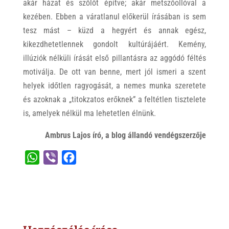
akár házat és szőlőt építve; akár metszőollóval a
kezében. Ebben a váratlanul előkerül írásában is sem
tesz mást – küzd a hegyért és annak egész,
kikezdhetetlennek gondolt kultúrájáért. Kemény,
illúziók nélküli írását első pillantásra az aggódó féltés
motiválja. De ott van benne, mert jól ismeri a szent
helyek időtlen ragyogását, a nemes munka szeretete
és azoknak a „titokzatos erőknek” a feltétlen tisztelete
is, amelyek nélkül ma lehetetlen élnünk.
Ambrus Lajos író, a blog állandó vendégszerzője
W
V
F
h
i
a
a
b
c
t
e
e
s
r
b
A
o