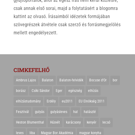
gyűjtőportálok, ahol az egész írás nem kerül közlésre,
csak annak első sorai, majd a folytatásért a blogomra
kattint az olvasó. Írásaimból idézetek formájában
szövegrészek átvétele csak szerző és forrásmegjelölés
mellett engedélyezett.
CIMKEFELHŐ
Ambrus Lajos
Balaton
Balaton-felvidék
Bocuse d'Or
bor
borász
Csíki Sándor
Eger
egészség
elhízás
elhízástudomány
Erdély
eu2011
EU Elnökség 2011
Fesztivál
gulyás
gulyásleves
hal
halászlé
Heston Blumenthal
Húsvét
karácsony
kenyér
lecsó
leves
liba
Magyar Bor Akadémia
magyar konyha