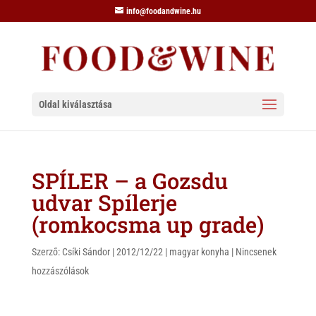
info@foodandwine.hu
Oldal kiválasztása
SPÍLER – a Gozsdu
udvar Spílerje
(romkocsma up grade)
Szerző:
Csíki Sándor
|
2012/12/22
|
magyar konyha
|
Nincsenek
hozzászólások