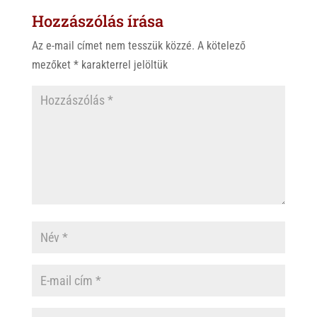
Hozzászólás írása
A
o
p
o
Az e-mail címet nem tesszük közzé.
A kötelező
p
k
mezőket
*
karakterrel jelöltük