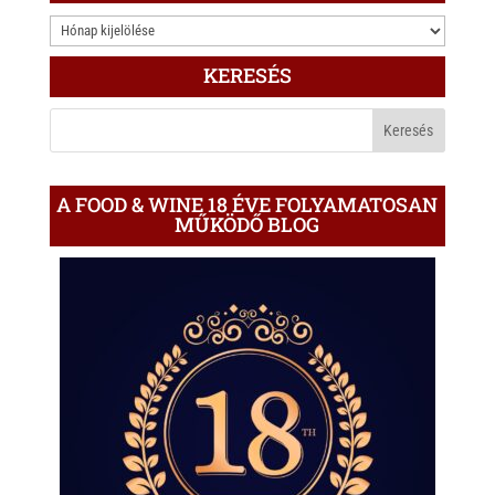
3.000
ÍRÁS
KERESÉS
A
BLOGON
A FOOD & WINE 18 ÉVE FOLYAMATOSAN
MŰKÖDŐ BLOG