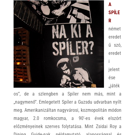
A
SPÍLE
R
német
eredet
ű szó,
eredet
i
jelent
ése
„játék
os”, de a szlengben a Spíler nem más, mint a
„nagymenő”. Emlegetett Spíler a Guzsdu udvarban nyílt
meg. Amerikanizáltan nagyvárosi, kozmopolitán módon
magyar, 2.0 romkocsma, a 90′-es évek elszórt
előzményeinek szerves folytatása. Mint Zsidai Roy a
Dining Guide-nak példamutató alapossággal és