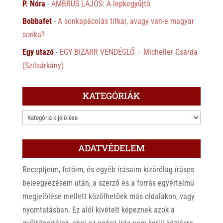
P. Nóra
-
AMBRUS LAJOS: A lepkegyűjtő
Bobbafet
-
A sonkapácolás titkai, avagy van-e magyar
sonka?
Egy utazó
-
EGY BIZARR VENDÉGLŐ – Micheller Csárda
(Szilsárkány)
KATEGÓRIÁK
KATEGÓRIÁK
ADATVÉDELEM
Receptjeim, fotóim, és egyéb írásaim kizárólag írásos
beleegyezésem után, a szerző és a forrás egyértelmű
megjelölése mellett közölhetőek más oldalakon, vagy
nyomtatásban. Ez alól kivételt képeznek azok a