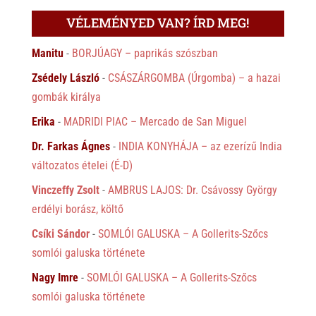
VÉLEMÉNYED VAN? ÍRD MEG!
Manitu
-
BORJÚAGY – paprikás szószban
Zsédely László
-
CSÁSZÁRGOMBA (Úrgomba) – a hazai
gombák királya
Erika
-
MADRIDI PIAC – Mercado de San Miguel
Dr. Farkas Ágnes
-
INDIA KONYHÁJA – az ezerízű India
változatos ételei (É-D)
Vinczeffy Zsolt
-
AMBRUS LAJOS: Dr. Csávossy György
erdélyi borász, költő
Csíki Sándor
-
SOMLÓI GALUSKA – A Gollerits-Szőcs
somlói galuska története
Nagy Imre
-
SOMLÓI GALUSKA – A Gollerits-Szőcs
somlói galuska története