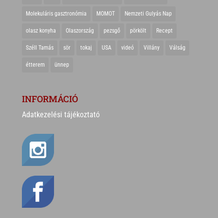
Molekuláris gasztronómia
MOMOT
Nemzeti Gulyás Nap
olasz konyha
Olaszország
pezsgő
pörkölt
Recept
Széll Tamás
sör
tokaj
USA
videó
Villány
Válság
étterem
ünnep
INFORMÁCIÓ
Adatkezelési tájékoztató