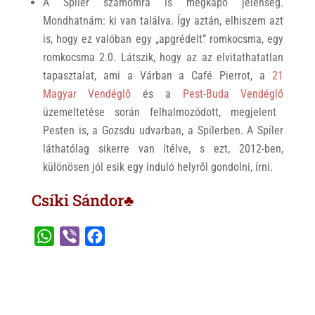
A Spíler számomra is megkapó jelenség.
Mondhatnám: ki van találva. Így aztán, elhiszem azt
is, hogy ez valóban egy „apgrédelt” romkocsma, egy
romkocsma 2.0. Látszik, hogy az az elvitathatatlan
tapasztalat, ami a Várban a Café Pierrot, a
21
Magyar Vendéglő
és a
Pest-Buda Vendéglő
üzemeltetése során felhalmozódott, megjelent
Pesten is, a Gozsdu udvarban, a Spílerben. A Spíler
láthatólag sikerre van ítélve, s ezt, 2012-ben,
különösen jól esik egy induló helyről gondolni, írni.
Csíki Sándor♣
W
V
F
h
i
a
a
b
c
t
e
e
s
r
b