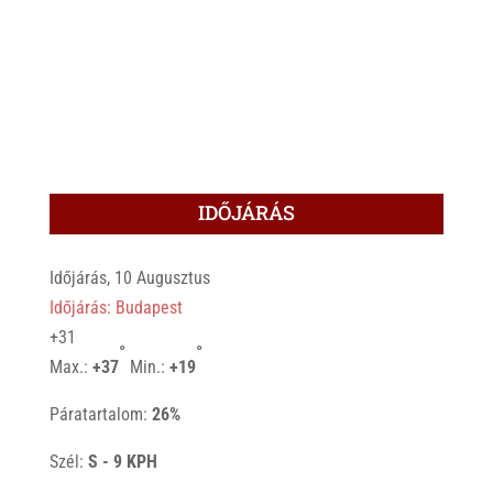
IDŐJÁRÁS
Időjárás, 10 Augusztus
Időjárás: Budapest
+
31
°
°
Max.:
+
37
Min.:
+
19
Páratartalom:
26%
Szél:
S - 9 KPH