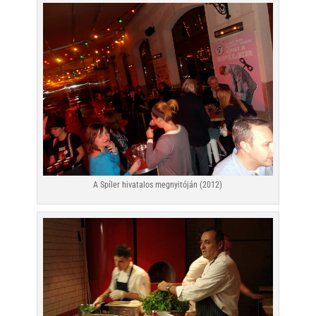
A Spíler hivatalos megnyitóján (2012)