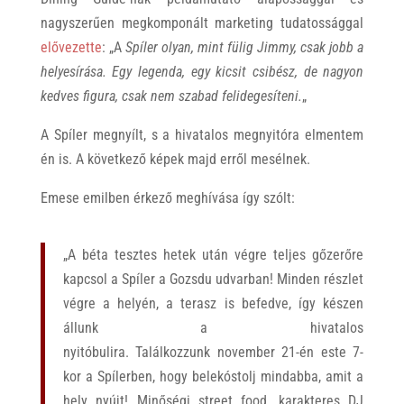
nagyszerűen megkomponált marketing tudatossággal
elővezette
: „A
Spíler olyan, mint fülig Jimmy, csak jobb a
helyesírása. Egy legenda, egy kicsit csibész, de nagyon
kedves figura, csak nem szabad felidegesíteni.
„
A Spíler megnyílt, s a hivatalos megnyitóra elmentem
én is. A következő képek majd erről mesélnek.
Emese emilben érkező meghívása így szólt:
„A béta tesztes hetek után végre teljes gőzerőre
kapcsol a Spíler a Gozsdu udvarban! Minden részlet
végre a helyén, a terasz is befedve, így készen
állunk a hivatalos
nyitóbulira. Találkozzunk november 21-én este 7-
kor a Spílerben, hogy belekóstolj mindabba, amit a
hely nyújt! Minőségi street food, karakteres DJ