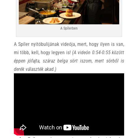
A Spílerben
A Spíler nyitóbulijának videója, mert, hogy ilyen is van,
mi több, kell, hogy legyen is!
(A videón 0:54-0:55 között
éppen jófajta, száraz belga sört iszom, mert sörből is
derék választék akad.)